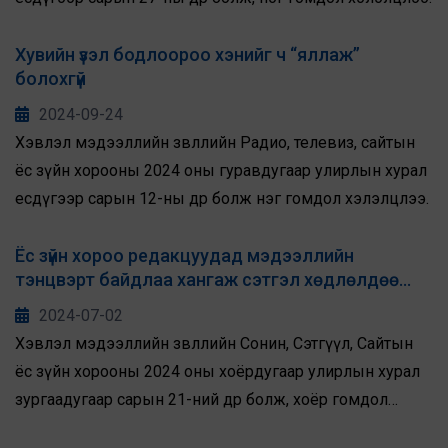
Хувийн үзэл бодлоороо хэнийг ч “яллаж”
болохгүй
2024-09-24
Хэвлэл мэдээллийн зөвлөлийн Радио, телевиз, сайтын
ёс зүйн хорооны 2024 оны гуравдугаар улирлын хурал
есдүгээр сарын 12-ны өдөр болж нэг гомдол хэлэлцлээ.
Ёс зүйн хороо редакцуудад мэдээллийн
тэнцвэрт байдлаа хангаж сэтгэл хөдлөлдөө
автахгүй байхыг санууллаа
2024-07-02
Хэвлэл мэдээллийн зөвлөлийн Сонин, Сэтгүүл, Сайтын
ёс зүйн хорооны 2024 оны хоёрдугаар улирлын хурал
зургаадугаар сарын 21-ний өдөр болж, хоёр гомдол
гаргагчаас ирүүлсэн таван редакцад холбогдох