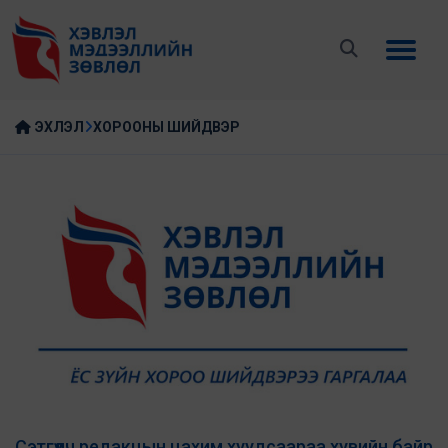
ЭХЛЭЛ
ХОРООНЫ ШИЙДВЭР
Сэтгүүлч редакцын цахим хуудсаараа хувийн байр