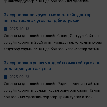
арванхоёрдугаар 5-ны өдөр боллоо. Энэ удаагийн
хурлаар “Өсөх Урам” ХХК-аас Neguun.mn сайтын 2025
оны наймдугаар сарын 22-ны өдөр түгээсэн “Барилгын
Эх сурвалжаас ирүүлсэн мэдээллийг давхар
нягтлан шалгах үүргээ чанд биелүүлэхийг
талбайд кран унаж хоёр иргэн эрүүл мэндээрээ
редакцуудад санууллаа
ноцтой хохирсон асуудалд “Өсөх Урам” ХХК ямар
2025-10-13
хариуцлага хүлээв” гэх гарчигтай сурвалжилгад
Хэвлэл мэдээллийн зөвлөлийн Сонин, Сэтгүүл, Сайтын
хаяглагдсан гомдлыг хэлэлцлээ.
ёс зүйн хорооны 2025 оны гуравдугаар улирлын хурал
есдүгээр сарын 26-ны өдөр боллоо. Улаанбаатар хотын
захиргаа нийтийн эзэмшлийн талбайг чөлөөлөхийн тулд
түргэн үйлчилгээний цэгүүд (ТҮЦ)-ийг буулгах ажлыг
Эх сурвалжаа уншигчдад ойлгомжтой хүргэх нь
редакцын үүрэг гэж үзлээ
2025 оноос эрчимжүүлсэн. Гэвч ТҮЦ эрхлэгчид болон
тэдгээрийн холбооноос “Төрийн байгууллага зөвшөөрөл
2025-09-23
олгоогүйгээс болж ТҮЦ-үүд ‘зөвшөөрөлгүй’ хэмээн
Хэвлэл мэдээллийн зөвлөлийн Радио, телевиз, сайтын
тооцогдож байгаа нь шударга бус” хэмээн
ёс зүйн хорооны ээлжит хурал есдүгээр сарын 12-ны
эсэргүүцлээ илэрхийлж талуудын дунд зөрчил маргаан
боллоо. Энэ удаагийн хурлаар Төрийн тусгай албан
үргэлжилж буй.
хаагчдын нэгдсэн эмнэлгээс focus.mn сайтын