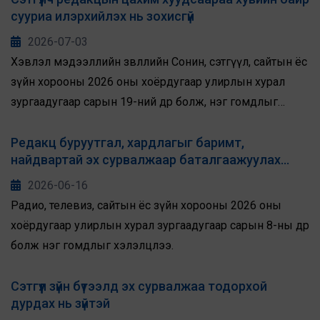
сууриа илэрхийлэх нь зохисгүй
2026-07-03
Хэвлэл мэдээллийн зөвлөлийн Сонин, сэтгүүл, сайтын ёс
зүйн хорооны 2026 оны хоёрдугаар улирлын хурал
зургаадугаар сарын 19-ний өдөр болж, нэг гомдлыг
хэлэлцлээ.
Редакц буруутгал, хардлагыг баримт,
найдвартай эх сурвалжаар баталгаажуулах
ёстой
2026-06-16
Радио, телевиз, сайтын ёс зүйн хорооны 2026 оны
хоёрдугаар улирлын хурал зургаадугаар сарын 8-ны өдөр
болж нэг гомдлыг хэлэлцлээ.
Сэтгүүл зүйн бүтээлд эх сурвалжаа тодорхой
дурдах нь зүйтэй