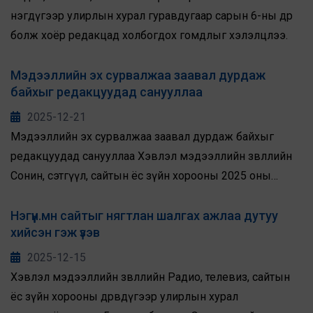
нэгдүгээр улирлын хурал гуравдугаар сарын 6-ны өдөр
болж хоёр редакцад холбогдох гомдлыг хэлэлцлээ.
Мэдээллийн эх сурвалжаа заавал дурдаж
байхыг редакцуудад санууллаа
2025-12-21
Мэдээллийн эх сурвалжаа заавал дурдаж байхыг
редакцуудад санууллаа Хэвлэл мэдээллийн зөвлөлийн
Сонин, сэтгүүл, сайтын ёс зүйн хорооны 2025 оны
дөрөвдүгээр улирлын хурал арванхоёрдугаар сарын 12-
ны өдөр болов.
Нэгүүн.мн сайтыг нягтлан шалгах ажлаа дутуу
хийсэн гэж үзэв
2025-12-15
Хэвлэл мэдээллийн зөвлөлийн Радио, телевиз, сайтын
ёс зүйн хорооны дөрөвдүгээр улирлын хурал