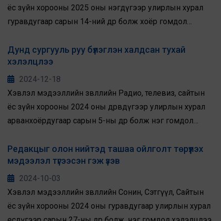
ёс зүйн хорооны 2025 оны нэгдүгээр улирлын хурал
гуравдугаар сарын 14-ний өдөр болж хоёр гомдол
гаргагчаас ирүүлсэн зургаан редакцад хамаарах
гомдлыг хэлэлцлээ.
Дунд сургууль руу бүлэглэн халдсан тухай
хэлэлцлээ
2024-12-18
Хэвлэл мэдээллийн зөвлөлийн Радио, телевиз, сайтын
ёс зүйн хорооны 2024 оны дөрөвдүгээр улирлын хурал
арванхоёрдугаар сарын 5-ны өдөр болж нэг гомдол
гаргагчаас дөрвөн редакцад хаяглан ирүүлсэн гомдлыг
хэлэлцлээ.
Редакцыг олон нийтэд ташаа ойлголт төрүүлэх
мэдээлэл түгээсэн гэж үзэв
2024-10-03
Хэвлэл мэдээллийн зөвлөлийн Сонин, Сэтгүүл, Сайтын
ёс зүйн хорооны 2024 оны гуравдугаар улирлын хурал
есдүгээр сарын 27-ны өдөр болж, нэг гомдол хэлэлцлээ.