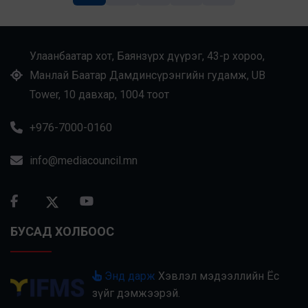
Улаанбаатар хот, Баянзүрх дүүрэг, 43-р хороо,
Манлай Баатар Дамдинсүрэнгийн гудамж, UB
Tower, 10 давхар, 1004 тоот
+976-7000-0160
info@mediacouncil.mn
БУСАД ХОЛБООС
Энд дарж
Хэвлэл мэдээллийн Ёс
зүйг дэмжээрэй.