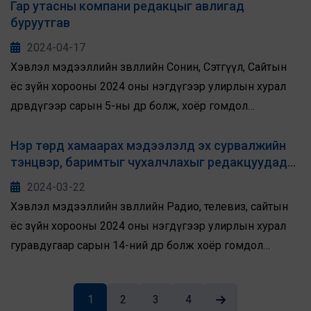
гомдлыг хэлэлцлээ.
Гар утасны компани редакцыг авлигад
буруутгав
2024-04-17
Хэвлэл мэдээллийн зөвлөлийн Сонин, Сэтгүүл, Сайтын
ёс зүйн хорооны 2024 оны нэгдүгээр улирлын хурал
дөрөвдүгээр сарын 5-ны өдөр болж, хоёр гомдол
хэлэлцлээ.
Нэр төрд хамаарах мэдээлэлд эх сурвалжийн
тэнцвэр, баримтыг чухалчлахыг редакцуудад
санууллаа
2024-03-22
Хэвлэл мэдээллийн зөвлөлийн Радио, телевиз, сайтын
ёс зүйн хорооны 2024 оны нэгдүгээр улирлын хурал
гуравдугаар сарын 14-ний өдөр болж хоёр гомдол
хэлэлцлээ.
1
2
3
4