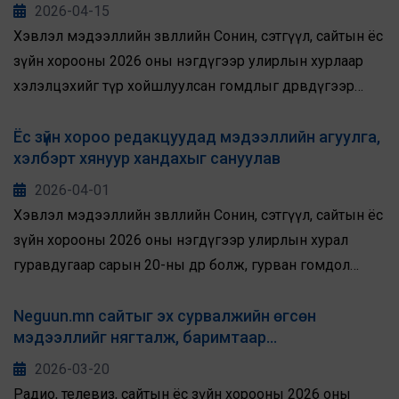
2026-04-15
Хэвлэл мэдээллийн зөвлөлийн Сонин, сэтгүүл, сайтын ёс
зүйн хорооны 2026 оны нэгдүгээр улирлын хурлаар
хэлэлцэхийг түр хойшлуулсан гомдлыг дөрөвдүгээр
сарын 3-ны өдөр хэлэлцлээ.
Ёс зүйн хороо редакцуудад мэдээллийн агуулга,
хэлбэрт хянуур хандахыг сануулав
2026-04-01
Хэвлэл мэдээллийн зөвлөлийн Сонин, сэтгүүл, сайтын ёс
зүйн хорооны 2026 оны нэгдүгээр улирлын хурал
гуравдугаар сарын 20-ны өдөр болж, гурван гомдол
гаргагчаас ирүүлсэн дөрвөн редакцад холбогдох
гомдлыг хэлэлцлээ.
Neguun.mn сайтыг эх сурвалжийн өгсөн
мэдээллийг нягталж, баримтаар
баталгаажуулж ажиллахыг санууллаа
2026-03-20
Радио, телевиз, сайтын ёс зүйн хорооны 2026 оны