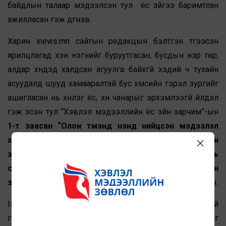
байдлын талаар мэдээлсэн тул ёс зүйгээ баримтлан
ажилласан гэж дүгнэв.
Харин inews.mn сайтын редакцын бэлтгэн түгээсэн
ярилцлагад хэн нэгнийг буруутгасан, бусдын нэр төр,
алдар хүндэд халдсан агуулга байхгүй хэдий ч тухайн
асуудалд шууд хамааралтай бус хүмүүсийн гэрэл зургийг
ашигласан нь хүнлэг ёс, хүн чанарыг эрхэмлээгүй үйлдэл
гэж үзсэн тул “Хэвлэл мэдээллийн ёс зүйн зарчим”-ын
1-т заасан “Олон түмэнд үнэнд нийцсэн мэдээлэл
хүргэх, хүнлэг ёс, хүн чанарыг эрхэмлэх нь сэтгүүл зүйн
эрхэм дээд үнэт зүйл мөн. Мэдээллийг нягтлах нь
сэтгүүл зүйн нягт, нямбай үйл ажиллагааны үндсэн
зарчим болно”
гэснийг зөрчсөн байна хэмээн дүгнэсэн.
Isee.mn сайтын редакцын бэлтгэн түгээсэн мэдээний
гарчиг болон агуулгад нэр нь дурдагдсан иргэнийг