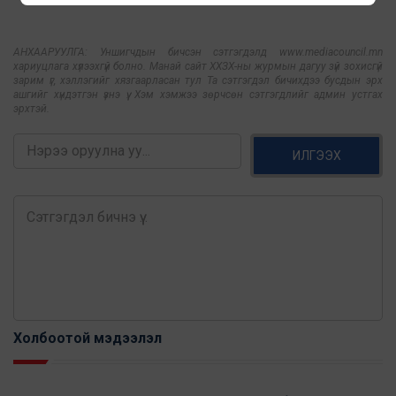
АНХААРУУЛГА: Уншигчдын бичсэн сэтгэгдэлд www.mediacouncil.mn
хариуцлага хүлээхгүй болно. Манай сайт ХХЗХ-ны журмын дагуу зүй зохисгүй
зарим үг, хэллэгийг хязгаарласан тул Та сэтгэгдэл бичихдээ бусдын эрх
ашгийг хүндэтгэн үзнэ үү. Хэм хэмжээ зөрчсөн сэтгэгдлийг админ устгах
эрхтэй.
ИЛГЭЭХ
Холбоотой мэдээлэл