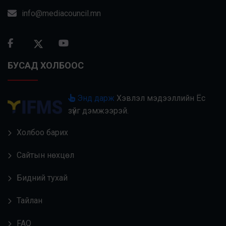
info@mediacouncil.mn
БУСАД ХОЛБООС
Энд дарж
Хэвлэл мэдээллийн Ёс
зүйг дэмжээрэй.
Холбоо барих
Сайтын нөхцөл
Бидний тухай
Тайлан
FAQ