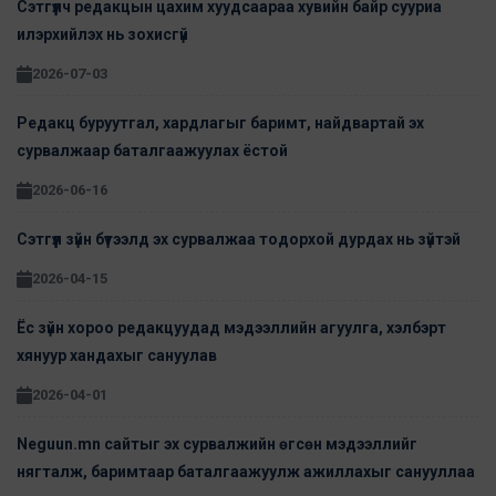
Сэтгүүлч редакцын цахим хуудсаараа хувийн байр сууриа
илэрхийлэх нь зохисгүй
2026-07-03
Редакц буруутгал, хардлагыг баримт, найдвартай эх
сурвалжаар баталгаажуулах ёстой
2026-06-16
Сэтгүүл зүйн бүтээлд эх сурвалжаа тодорхой дурдах нь зүйтэй
2026-04-15
Ёс зүйн хороо редакцуудад мэдээллийн агуулга, хэлбэрт
хянуур хандахыг сануулав
2026-04-01
Neguun.mn сайтыг эх сурвалжийн өгсөн мэдээллийг
нягталж, баримтаар баталгаажуулж ажиллахыг санууллаа