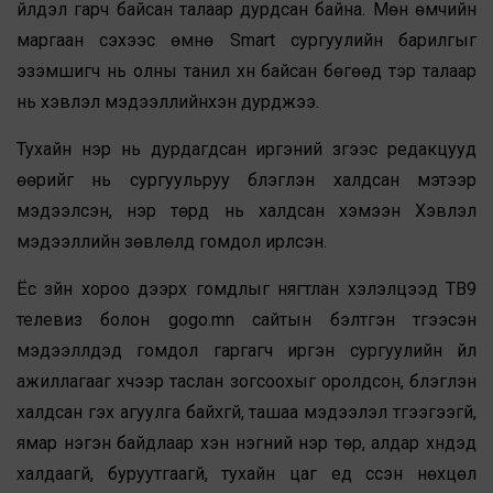
үйлдэл гарч байсан талаар дурдсан байна. Мөн өмчийн
маргаан үүсэхээс өмнө Smart сургуулийн барилгыг
эзэмшигч нь олны танил хүн байсан бөгөөд тэр талаар
нь хэвлэл мэдээллийнхэн дурджээ.
Тухайн нэр нь дурдагдсан иргэний зүгээс редакцууд
өөрийг нь сургуульруу бүлэглэн халдсан мэтээр
мэдээлсэн, нэр төрд нь халдсан хэмээн Хэвлэл
мэдээллийн зөвлөлд гомдол ирүүлсэн.
Ёс зүйн хороо дээрх гомдлыг нягтлан хэлэлцээд ТВ9
телевиз болон gogo.mn сайтын бэлтгэн түгээсэн
мэдээллүүдэд гомдол гаргагч иргэн сургуулийн үйл
ажиллагааг хүчээр таслан зогсоохыг оролдсон, бүлэглэн
халдсан гэх агуулга байхгүй, ташаа мэдээлэл түгээгээгүй,
ямар нэгэн байдлаар хэн нэгний нэр төр, алдар хүндэд
халдаагүй, буруутгаагүй, тухайн цаг үед үүссэн нөхцөл