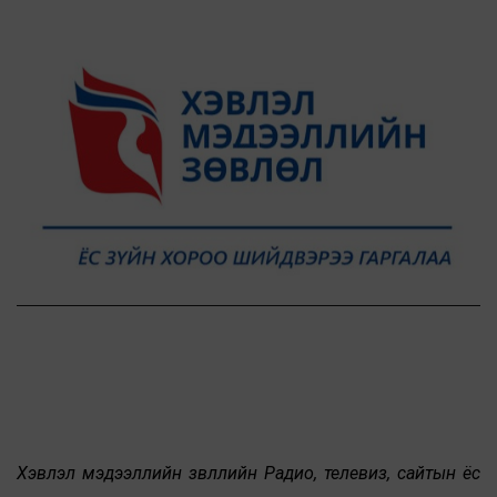
Хэвлэл мэдээллийн зөвлөлийн Радио, телевиз, сайтын ёс