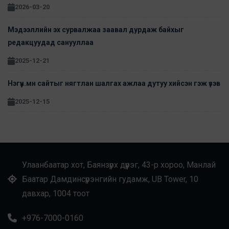
2026-03-20
Мэдээллийн эх сурвалжаа заавал дурдаж байхыг
редакцуудад санууллаа
2025-12-21
Нэгүүн.мн сайтыг нягтлан шалгах ажлаа дутуу хийсэн гэж үзэв
2025-12-15
Улаанбаатар хот, Баянзүрх дүүрэг, 43-р хороо, Манлай
Баатар Дамдинсүрэнгийн гудамж, UB Tower, 10
давхар, 1004 тоот
+976-7000-0160