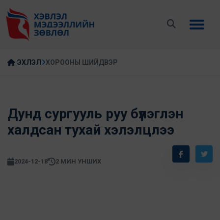
ЭХЛЭЛ
ХОРООНЫ ШИЙДВЭР
Дунд сургууль руу бүлэглэн
халдсан тухай хэлэлцлээ
2024-12-18
2 МИН УНШИХ