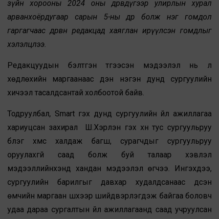
зүйн хорооны 2024 оны дөрөвдүгээр улирлын хурал
арванхоёрдугаар сарын 5-ны өдөр болж нэг гомдол
гаргагчаас дөрвөн редакцад хаяглан ирүүлсэн гомдлыг
хэлэлцлээ.
Редакцуудын бэлтгэн түгээсэн мэдээлэл нь үл
хөдлөхийн маргаанаас үүдэн нэгэн дунд сургуулийн
хичээл тасалдсантай холбоотой байв.
Тодруулбал, Smart гэх дунд сургуулийн үйл ажиллагаа
хариуцсан захирал Ш.Хэрлэн гэх хүн тус сургуульруу
бүлэг хүмүүс халдаж багш, сурагчдыг сургуульруу
оруулахгүй саад болж буй талаар хэвлэл
мэдээллийнхэнд хандан мэдээлэл өгчээ. Ингэхдээ,
сургуулийн барилгыг давхар худалдсанаас үүдсэн
өмчийн маргаан шүүхээр шийдвэрлэгдэж байгаа боловч
удаа дараа сургалтын үйл ажиллагаанд саад учруулсан