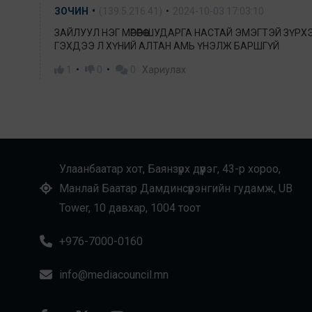
ЗОЧИН
(139.5.216.41)
2024-10-03 17:03:10
ЗАЙЛУУЛ НЭГ МӨРӨӨРӨӨ ШУДАРГА НАСТАЙ ЭМЭГТЭЙ ЗҮР
ГЭХДЭЭ Л ХҮНИЙ АЛТАН АМЬ ҮНЭЛЖ БАРШГҮЙ
1
0
0
Хариулах
Улаанбаатар хот, Баянзүрх дүүрэг, 43-р хороо,
Манлай Баатар Дамдинсүрэнгийн гудамж, UB
Tower, 10 давхар, 1004 тоот
+976-7000-0160
info@mediacouncil.mn