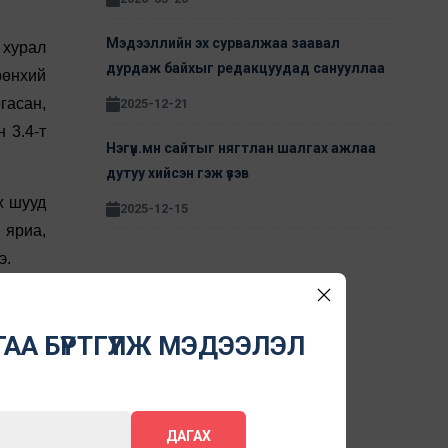
Мэдээллийн эх сурвалжаа заавал
 хурал
дурдаж байхыг редакцуудад санууллаа
рөнхий
гасан,
2025-12-21
 3.4-т
Нэгүүн.мн сайтыг нягтлан шалгах ажлаа
дутуу хийсэн гэж үзэв
х шууд
2025-12-15
 яриа,
э.
 хийж,
өн нэг
АА БҮРТГҮҮЛЖ МЭДЭЭЛЭЛ
мэтээр
үгдэгч
өн гэж
ДАГАХ
зөрчил