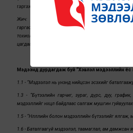
гаргахгүйн төлөө ажиллана” гэснийг зөрчсөн хэмээн 
Жич: Гомдол хүлээн авах, барагдуулах журмын 3
гаргасныхаа дараа хорооны хуралдаанаас өмнө туха
тохиолдолд гомдлыг хэлэлцэхийг хойшлуулж болно
цагдаагийн байгууллагаас зөрчлийг хянан шийдвэрлэ
Мэдээнд дурдагдаж буй “Хэвлэл мэдээллийн ёс з
1.1 - “Мэдээлэл нь үнэнд нийцсэн эсэхийг баталгааж
1.3 - “Бүтээлийн гарчиг, зураг, дүрс, дуу, график
мэдээллийг нөхцөл байдлаас салгаж мушгин гуйвуулах ё
1.5 - “Нөлөөллийн болон мэдээллийн бүтээлийг ялгаж,
1.6 - Баталгаагүй мэдээлэл, таамаглал, ам дамжсан 