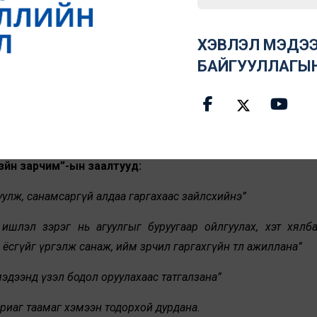
дүгнэв.
ХЭВЛЭЛ МЭДЭЭ
.4-т “Гомдол гаргагч Зөвлөлд хандан гомдол гаргахдаа
БАЙГУУЛЛАГЫ
йн асуудлаар шүүх, цагдаагийн байгууллагад нэхэмжлэл га
. Ингэж хойшлуулсан тохиолдолд анхан шатны шүүх хурлын
сний дараа гомдлыг хэлэлцэнэ.” гэсэн байдаг.
үйн зарчим”-ын заалтууд:
уулж, санамсаргүй алдаа гаргахаас зайлсхийнэ”
, ишлэл зэрэг нь агуулгыг буруугаар ойлгуулах, хэт хялба
сгүйг үргэлж санаж, ийм зөрчил гаргахгүйн төлөө ажиллана”
 мэдээнд үзэл бодол оруулахаас татгалзана”
яриаг таамаг хэмээн тодорхой дурдана.