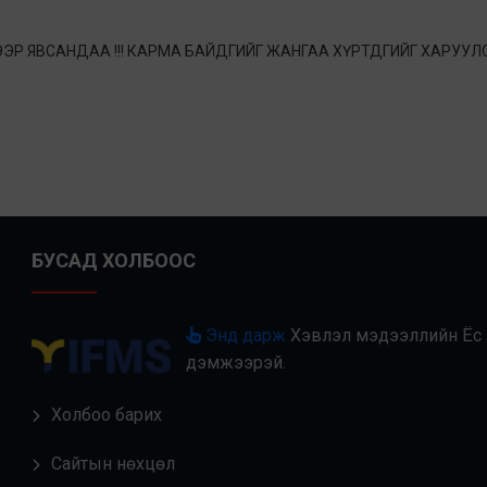
ХЭЭР ЯВСАНДАА !!! КАРМА БАЙДГИЙГ ЖАНГАА ХҮРТДГИЙГ ХАРУУЛС
БУСАД ХОЛБООС
Энд дарж
Хэвлэл мэдээллийн Ёс з
дэмжээрэй.
Холбоо барих
Сайтын нөхцөл