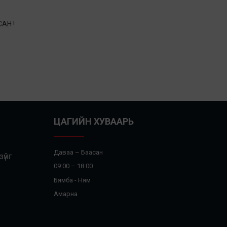
АН !
ЦАГИЙН ХУВААРЬ
Даваа – Баасан
үйг
09:00 – 18:00
Бямба - Ням
Амарна