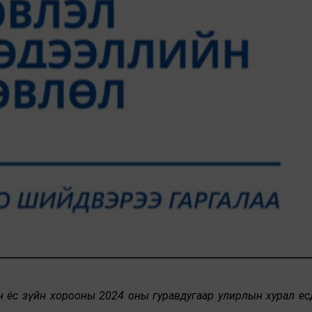
ын ёс зүйн хорооны 2024 оны гуравдугаар улирлын хурал ес