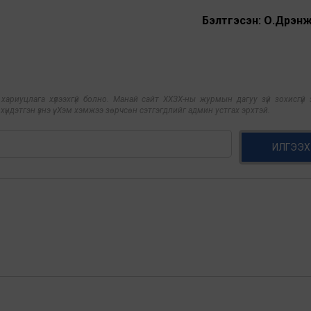
Бэлтгэсэн: О.Дүүрэн
риуцлага хүлээхгүй болно. Манай сайт ХХЗХ-ны журмын дагуу зүй зохисгүй з
үндэтгэн үзнэ үү. Хэм хэмжээ зөрчсөн сэтгэгдлийг админ устгах эрхтэй.
ИЛГЭЭХ