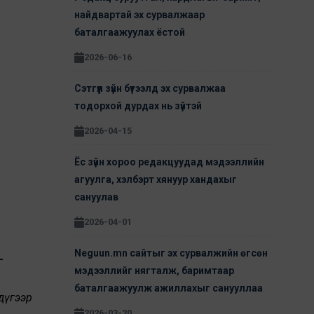
найдвартай эх сурвалжаар
баталгаажуулах ёстой
2026-06-16
Сэтгүүл зүйн бүтээлд эх сурвалжаа
тодорхой дурдах нь зүйтэй
2026-04-15
Ёс зүйн хороо редакцуудад мэдээллийн
агуулга, хэлбэрт хянуур хандахыг
сануулав
2026-04-01
Neguun.mn сайтыг эх сурвалжийн өгсөн
мэдээллийг нягталж, баримтаар
баталгаажуулж ажиллахыг санууллаа
дүгээр
2026-03-20