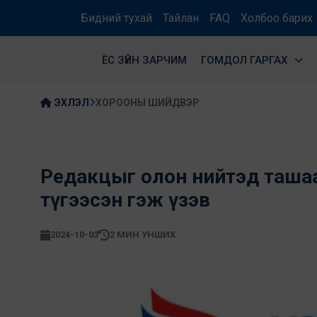
Бидний тухай
Тайлан
FAQ
Холбоо барих
ЁС ЗҮЙН ЗАРЧИМ
ГОМДОЛ ГАРГАХ
ЭХЛЭЛ
ХОРООНЫ ШИЙДВЭР
Редакцыг олон нийтэд ташаа
түгээсэн гэж үзэв
2024-10-03
2 МИН УНШИХ