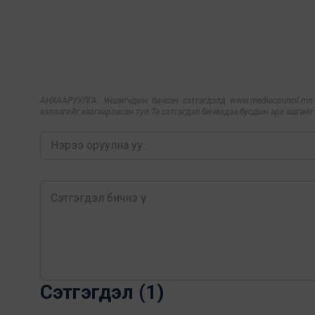
АНХААРУУЛГА: Уншигчдын бичсэн сэтгэгдэлд www.mediacouncil.mn ха
хэллэгийг хязгаарласан тул Та сэтгэгдэл бичихдээ бусдын эрх ашгийг х
Сэтгэгдэл (1)