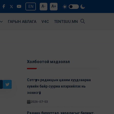
A-
A+
EN
ГАРЫН АВЛАГА
V4С
TENTSUU.MN
Холбоотой мэдээлэл
Сэтгүүлч редакцын цахим хуудсаараа
хувийн байр сууриа илэрхийлэх нь
зохисгүй
2026-07-03
Редакц буруутгал, хардлагыг баримт,