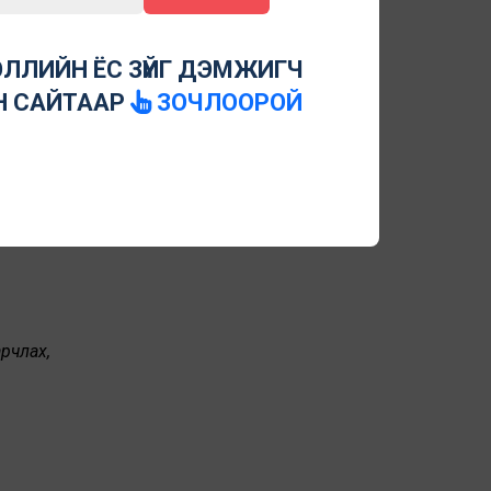
ЛЛИЙН ЁС ЗҮЙГ ДЭМЖИГЧ
 эсхүл
Н САЙТААР
ЗОЧЛООРОЙ
ргасан
 эсхүл
рчлах,