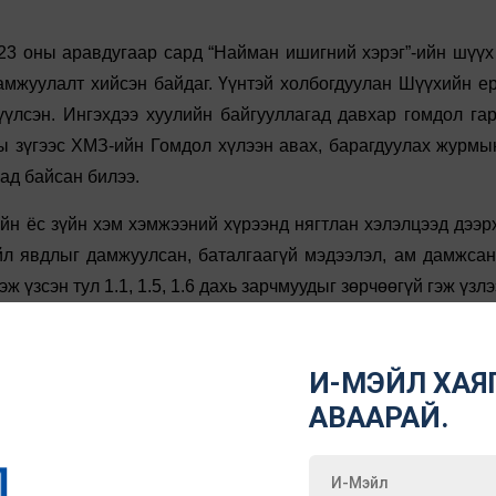
23 оны аравдугаар сард “Найман ишигний хэрэг”-ийн шүүх
дамжуулалт хийсэн байдаг. Үүнтэй холбогдуулан Шүүхийн е
үлсэн. Ингэхдээ хуулийн байгууллагад давхар гомдол гар
ы зүгээс ХМЗ-ийн Гомдол хүлээн авах, барагдуулах журмын
ад байсан билээ.
үйн ёс зүйн хэм хэмжээний хүрээнд нягтлан хэлэлцээд дээр
йл явдлыг дамжуулсан, баталгаагүй мэдээлэл, ам дамжсан
үзсэн тул 1.1, 1.5, 1.6 дахь зарчмуудыг зөрчөөгүй гэж үзлэ
слэн шийдвэрлэгдээгүй хэргийн талаар урьдчилсан дүгнэлт
мт хэргийн зүйлчлэлийн талаар дутуу мэдээлэл түгээж, зөвх
И-МЭЙЛ ХАЯГ
йман ишиг хулгайлсан асуудлыг шийдвэрлэх гэж байгаа 
АВААРАЙ.
 сайт асуудлыг сурвалжилж үнэн зөвийг нь олж өгснөөр шү
гэр, үр хүүхэдтэй нь уулзуулсан мэтээр буруу ойлголт өгс
байдлаас салгаж мушгин гуйвуулах ёсгүйг үргэлж санаж, ийм 