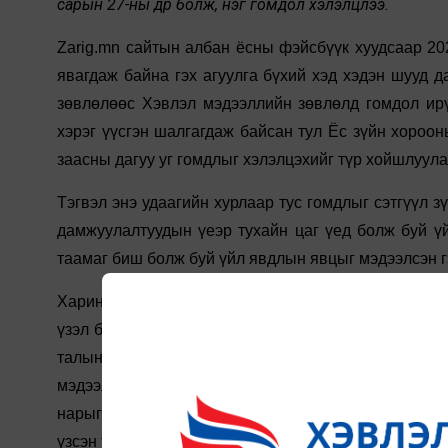
сарын 27-ны өдөр болж, нэг гомдол хэлэлцлээ.
Zarig.mn сайтын албан ёсны фэйсбүүк хуудсаар 20
явагдаж байна гэх агуулга бүхий хэд хэдэн шууд 
зөвлөлөөс Хэвлэл мэдээллийн зөвлөлд гомдол ирү
хэрэг үүсгэн шалгагдаж байсан тул Ёс зүйн хороон
заасны дагуу уг гомдлыг хэлэлцэхийг түр хойшлуула
Тэгвэл энэ удаагийн хурлаар тус гомдлыг сэтгүүл з
дамжуулалтуудын үеэр тухайн цаг үед болж буй ү
таамаг биш болж буй үйл явдлын явцыг мэдээлсэн гэж 
Харин редакц мэдээллээ дамжуулахдаа шүүхээс эцэ
үзэл бодлоо оруулан, тус хэргийн шалгагдаж буй гэ
талын эх сурвалжийн мэдээллээр шүүх зөвхөн на
мэдээлж олон нийтэд ташаа ойлголт төрүүлсэн, тус
нарыг шүүх суллаж, тохирсон ял шийтгэл оноон, ар 
үзсэн тул 1.3 дахь зарчмын “...мэдээллийг нөхцөл 