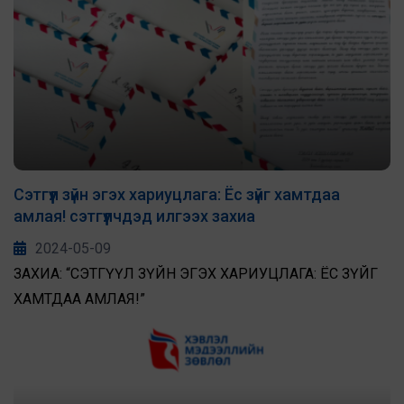
Сэтгүүл зүйн эгэх хариуцлага: Ёс зүйг хамтдаа
амлая! сэтгүүлчдэд илгээх захиа
2024-05-09
ЗАХИА: “СЭТГҮҮЛ ЗҮЙН ЭГЭХ ХАРИУЦЛАГА: ЁС ЗҮЙГ
ХАМТДАА АМЛАЯ!”