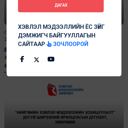
ДАГАХ
ХЭВЛЭЛ МЭДЭЭЛЛИЙН ЁС ЗҮЙГ
СЭТГҮҮЛ ЗҮЙН ЁС ЗҮЙН ФОРУМЫН ДҮГНЭЛТ,
ДЭМЖИГЧ БАЙГУУЛЛАГЫН
ЗӨВЛӨМЖ ГАРЛАА
САЙТААР
ЗОЧЛООРОЙ
2022-03-04
Хэвлэл мэдээллийн зөвлөлөөс “Сэтгүүл зүйн ёс зүйн
форум”-ыг хоёрдугаар сарын 24-ний Пүрэв гаригт
"Ковид-19: Мэдэх эрх - Сэтгүүлчийн ёс зүй" сэдвийн
хүрээнд зохион байгуулсан билээ. Ингэхдээ цар
тахлын амаргүй нөхцөл байдалд хэвлэл мэдээллийн
салбарын сорилт, сургамжийн талаар хамтдаа
хэлэлцэхийг энэ удаагийн форумаар зорьсон бөгөөд
салбарын эвсэл, холбоод, иргэний нийгмийн
байгууллагууд, сэтгүүлч, редакторууд, судлаачдын