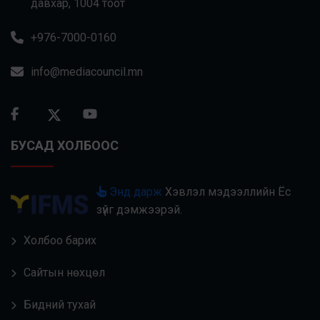
давхар, 1004 тоот
+976-7000-0160
info@mediacouncil.mn
БУСАД ХОЛБООС
Энд дарж
Хэвлэл мэдээллийн Ёс
зүйг дэмжээрэй.
Холбоо барих
Сайтын нөхцөл
Бидний тухай