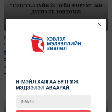
Сэтгүүл зүйн ёс зүйн форумын дүгнэлт, зөвлөмж
гарлаа
2023-02-08
Хэвлэл мэдээллийн зөвлөлөөс “Сэтгүүл зүйн ёс зүйн
форум”-ыг тав дахь жилдээ “ЁС ЗҮЙН ҮНЭ ЦЭН: ЭРХ
ЧӨЛӨӨГӨӨ ХАДГАЛЖ, ИТГЭЛИЙГ ОЛЖ АВАХ НЬ”
сэдвийн хүрээнд 2023 оны нэгдүгээр сарын 27-ны өдөр
И-МЭЙЛ ХАЯГАА БҮРТГҮҮЛЖ
МЭДЭЭЛЭЛ АВААРАЙ.
зохион байгуулсан билээ.