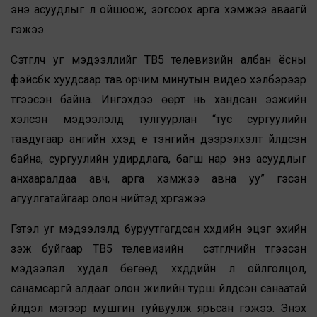
энэ асуудлыг үл ойшоож, зогсоох арга хэмжээ аваагүй
гэжээ.
Сэтгүүлч уг мэдээллийг ТВ5 телевизийн албан ёсны
фэйсбүүк хуудсаар тав орчим минутын видео хэлбэрээр
түгээсэн байна. Ингэхдээ өөрт нь хандсан ээжийн
хэлсэн мэдээлэлд тулгуурлан “тус сургуулийн
тавдугаар ангийн хүүхэд үе тэнгийн дээрэлхэлт үйлдсэн
байна, сургуулийн удирдлага, багш нар энэ асуудлыг
анхааралдаа авч, арга хэмжээ авна уу” гэсэн
агуулгатайгаар олон нийтэд хүргэжээ.
Гэтэл уг мэдээлэлд буруутгагдсан хүүхдийн эцэг эхийн
үзэж буйгаар ТВ5 телевизийн сэтгүүлчийн түгээсэн
мэдээлэл худал бөгөөд хүүхдүүдийн үл ойлголцол,
санамсаргүй алдааг олон жилийн турш үйлдсэн санаатай
үйлдэл мэтээр мушгин гуйвуулж ярьсан гэжээ. Энэхүү