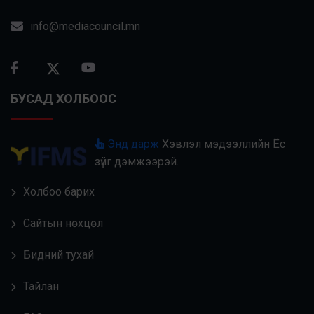
info@mediacouncil.mn
БУСАД ХОЛБООС
Энд дарж
Хэвлэл мэдээллийн Ёс
зүйг дэмжээрэй.
Холбоо барих
Сайтын нөхцөл
Бидний тухай
Тайлан