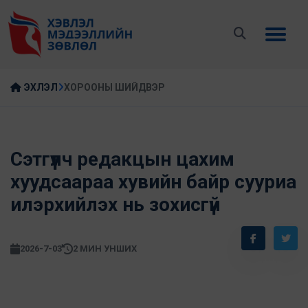
ЭХЛЭЛ
ХОРООНЫ ШИЙДВЭР
Сэтгүүлч редакцын цахим
хуудсаараа хувийн байр сууриа
илэрхийлэх нь зохисгүй
2026-7-03
2 МИН УНШИХ