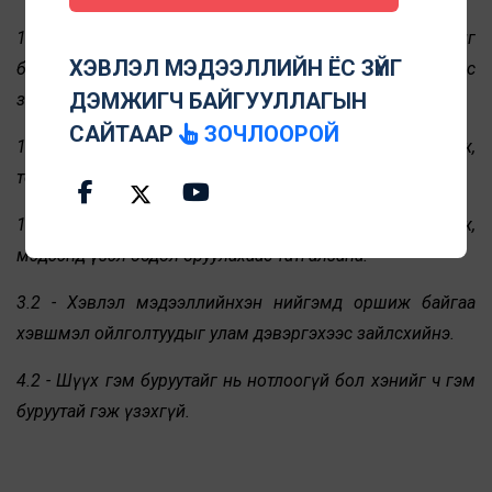
1.1 - Мэдээлэл нь үнэнд нийцсэн эсэхийг
ХЭВЛЭЛ МЭДЭЭЛЛИЙН ЁС ЗҮЙГ
баталгаажуулж, санамсаргүй алдаа гаргахаас
ДЭМЖИГЧ БАЙГУУЛЛАГЫН
зайлсхийнэ.
САЙТААР
ЗОЧЛООРОЙ
1.2 - Эх сурвалжийн баталгаатай эсэхийг нягталж,
тодорхой дурдахыг эрмэлзэнэ.
1.5 - Нөлөөллийн болон мэдээллийн бүтээлийг ялгаж,
мэдээнд үзэл бодол оруулахаас татгалзана.
3.2 - Хэвлэл мэдээллийнхэн нийгэмд оршиж байгаа
хэвшмэл ойлголтуудыг улам дэвэргэхээс зайлсхийнэ.
4.2 - Шүүх гэм буруутайг нь нотлоогүй бол хэнийг ч гэм
буруутай гэж үзэхгүй.