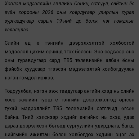
Хэвлэл мэдээллийн зөвлөлийн Сонин, сэтгүүл, сайтын ёс
зүйн хорооны 2026 оны хоёрдугаар улирлын хурал
зургаадугаар сарын 19-ний өдөр болж, нэг гомдлыг
хэлэлцлээ.
Сүүлийн үед үе тэнгийн дээрэлхэлттэй холбоотой
мэдээлэл цахим орчинд түгэх болсон. Энэ сэдвээр энэ
оны гуравдугаар сард ТВ5 телевизийн албан ёсны
фэйсбүүк хуудсаар түгээсэн мэдээлэлтэй холбогдуулан
нэгэн гомдол иржээ.
Тодруулбал, нэгэн ээж тавдугаар ангийн хүүхэд нь сүүлийн
хоёр жилийн турш үе тэнгийн дээрэлхэлтэд өртсөн
тухай мэдээллийг ТВ5 телевизийн сэтгүүлчид өгсөн
байна. Түүний хэлснээр хүүхдийг ангийнх нь хүүхэд удаа
дараа дээрэлхсэн бөгөөд сургуулийн удирдлага, багш,
нийгмийн ажилтан болон холбогдох хүүхдийн эцэг эх