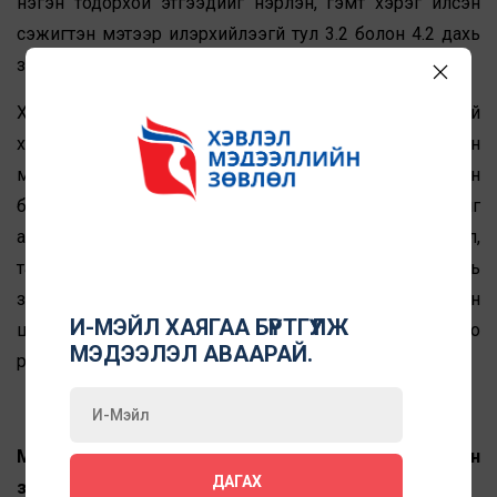
нэгэн тодорхой этгээдийг нэрлэн, гэмт хэрэг үйлсэн
сэжигтэн мэтээр илэрхийлээгүй тул 3.2 болон 4.2 дахь
заалтуудыг зөрчөөгүй хэмээн шийдвэрлэлээ.
Хэвлэл мэдээллийн байгууллага нь насанд хүрээгүй
хүүхдийн талаарх эмзэг сэдвийг хөндөхдөө сэтгүүл зүйн
мэргэжлийн хэм хэмжээ, ёс зүйн зарчмыг онцгойлон
баримтлах шаардлагатай. Телевизийн цахим сувгийг
ашиглан сэтгүүлч, редакцын гишүүний хувийн үзэл бодол,
таамаг, байр суурийг сэтгүүл зүйн бүтээл мэтээр түгээх нь
зохисгүй, мэдээлэл бүрийг редакцын хяналт, нягтлан
И-МЭЙЛ ХАЯГАА БҮРТГҮҮЛЖ
шалгалтаар дамжуулан нийтэлж байхыг Ёс зүйн хороо
МЭДЭЭЛЭЛ АВААРАЙ.
редакцад зөвлөлөө.
Мэдээнд дурдагдаж буй “Хэвлэл мэдээллийн ёс зүйн
ДАГАХ
зарчим”-ын заалтууд: