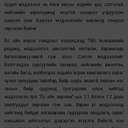
худал мэдээлэл нь бага насны хүүхдийн эрх, сэтгэлзүй,
нийгмийн харилцаанд ноцтой хохирол учруулсан
хэмээн үзэж Хэвлэл мэдээллийн зөвлөлд гомдол
гаргасан байна.
Ёс зүйн хороо гомдлыг хэлэлцээд ТВ5 телевизийн
редакц мэдээллээ хангалттай нягталж, баримтаар
баталгаажуулаагүй гэж үзлээ. Сэтгүүлч мэдээллийг
бэлтгэхдээ сургуулийн захирал, нийгмийн ажилтан,
ангийн багш, холбогдох хүүхдийн асран хамгаалагч зэрэг
чухал талуудаас тайлбар, байр суурь аваагүй, зөвхөн нэг
талын байр сууринд тулгуурлан олон нийтэд
мэдээлсэн тул “Ёс зүйн зарчим”-ын 1.1 болон 1.2 дахь
заалтуудыг зөрчсөн гэж үзэв. Харин уг мэдээлэлд
нийгэмд байдаг ялгаварлан гадуурхах хандлага, сөрөг
хэвшмэл ойлголтыг дэвэргэх агуулга байхгүй, хэн