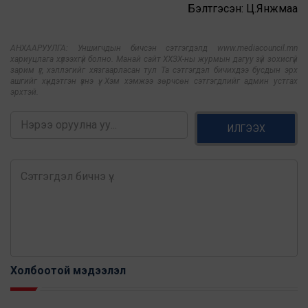
Бэлтгэсэн: Ц.Янжмаа
АНХААРУУЛГА: Уншигчдын бичсэн сэтгэгдэлд www.mediacouncil.mn
хариуцлага хүлээхгүй болно. Манай сайт ХХЗХ-ны журмын дагуу зүй зохисгүй
зарим үг, хэллэгийг хязгаарласан тул Та сэтгэгдэл бичихдээ бусдын эрх
ашгийг хүндэтгэн үзнэ үү. Хэм хэмжээ зөрчсөн сэтгэгдлийг админ устгах
эрхтэй.
ИЛГЭЭХ
Холбоотой мэдээлэл