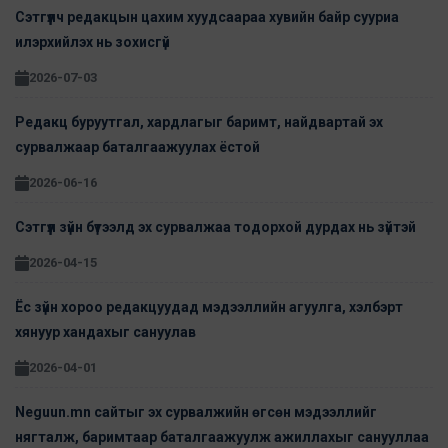
Сэтгүүлч редакцын цахим хуудсаараа хувийн байр сууриа
илэрхийлэх нь зохисгүй
2026-07-03
Редакц буруутгал, хардлагыг баримт, найдвартай эх
сурвалжаар баталгаажуулах ёстой
2026-06-16
Сэтгүүл зүйн бүтээлд эх сурвалжаа тодорхой дурдах нь зүйтэй
2026-04-15
Ёс зүйн хороо редакцуудад мэдээллийн агуулга, хэлбэрт
хянуур хандахыг сануулав
2026-04-01
Neguun.mn сайтыг эх сурвалжийн өгсөн мэдээллийг
нягталж, баримтаар баталгаажуулж ажиллахыг санууллаа