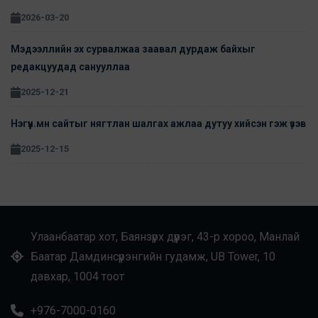
2026-03-20
Мэдээллийн эх сурвалжаа заавал дурдаж байхыг
редакцуудад санууллаа
2025-12-21
Нэгүүн.мн сайтыг нягтлан шалгах ажлаа дутуу хийсэн гэж үзэв
2025-12-15
Улаанбаатар хот, Баянзүрх дүүрэг, 43-р хороо, Манлай
Баатар Дамдинсүрэнгийн гудамж, UB Tower, 10
давхар, 1004 тоот
+976-7000-0160