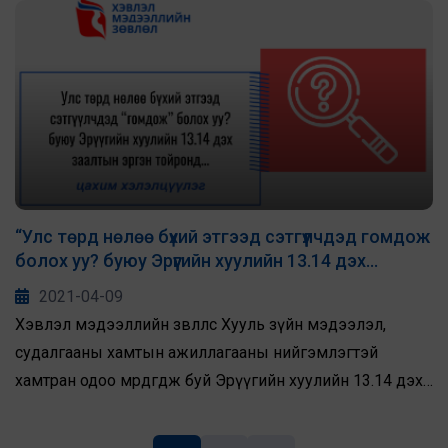
мэдээллийн салбарын эвсэл, холбоод, мэргэжлийн
байгууллагын төлөөллийн оролцоотой зохион байгуулсан
хэлэлцүүлгээс гарсан болно.
“Улс төрд нөлөө бүхий этгээд сэтгүүлчдэд гомдож
болох уу? буюу Эрүүгийн хуулийн 13.14 дэх
заалтын эргэн тойронд” хэлэлцүүлэг болов
2021-04-09
Хэвлэл мэдээллийн зөвлөлөөс Хууль зүйн мэдээлэл,
судалгааны хамтын ажиллагааны нийгэмлэгтэй
хамтран одоо мөрдөгдөж буй Эрүүгийн хуулийн 13.14 дэх
заалтын хууль зүйн үр дагавар, түүнийг өөрчлөн
сайжруулах хэрэгцээ шаардлага, мөн тус заалтыг өөрчлөхөөр