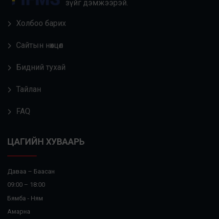
зүйг дэмжээрэй.
Холбоо барих
Сайтын нөхцөл
Бидний тухай
Тайлан
FAQ
ЦАГИЙН ХУВААРЬ
Даваа – Баасан
09:00 – 18:00
Бямба - Ням
Амарна