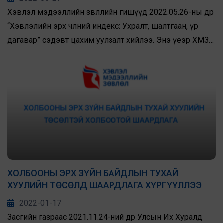
Хэвлэл мэдээллийн зөвлөлийн гишүүд 2022.05.26-ны өдөр
“Хэвлэлийн эрх чөлөөний индекс: Ухралт, шалтгаан, үр
дагавар” сэдэвт цахим уулзалт хийлээ. Энэ үеэр ХМЗ-
ийн хуульч Л.Галбаатар “Хэвлэлийн эрх чөлөө-2022,
Монгол улсын үзүүлэлт” сэдвээр илтгэл танилцуулав.
Уулзалтад ХМЗ-ийн удирдах зөвлөлийн болон ёс зүйн
хороодын гишүүд, ажлын алба, төслийн багийнхан
оролцсон юм.
ХОЛБООНЫ ЭРХ ЗҮЙН БАЙДЛЫН ТУХАЙ
ХУУЛИЙН ТӨСӨЛД ШААРДЛАГА ХҮРГҮҮЛЛЭЭ
2022-01-17
Засгийн газраас 2021.11.24-ний өдөр Улсын Их Хуралд