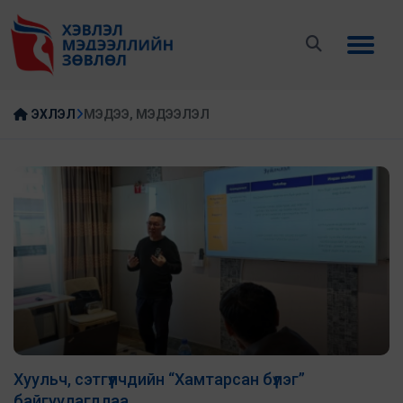
ЭХЛЭЛ
МЭДЭЭ, МЭДЭЭЛЭЛ
Хуульч, сэтгүүлчдийн “Хамтарсан бүлэг”
байгуулагдлаа