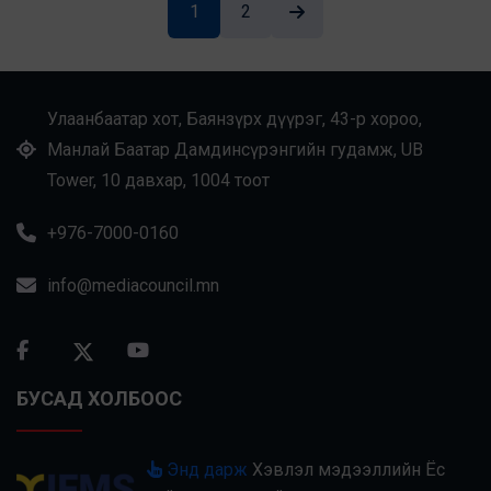
1
2
УИХ-ын нэр бүхий бусад гишүүдээс санал болгож буй
төслийн талаар хэлэлцүүлэг зохион байгууллаа.
Улаанбаатар хот, Баянзүрх дүүрэг, 43-р хороо,
Манлай Баатар Дамдинсүрэнгийн гудамж, UB
Tower, 10 давхар, 1004 тоот
+976-7000-0160
info@mediacouncil.mn
БУСАД ХОЛБООС
Энд дарж
Хэвлэл мэдээллийн Ёс