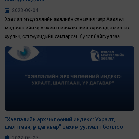
2023-09-04
Хэвлэл мэдээллийн зөвлөлийн санаачилгаар Хэвлэл
мэдээллийн эрх зүйн шинэчлэлийн хүрээнд ажиллах
хуульч, сэтгүүлчдийн хамтарсан бүлэг байгууллаа.
“Хэвлэлийн эрх чөлөөний индекс: Ухралт,
шалтгаан, үр дагавар” цахим уулзалт боллоо
2022-05-27