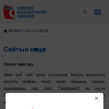
ЭХЛЭЛ
САЙТЫН НӨХЦӨЛ
Сайтын нөхцөл
Зохиогчийн эрх
Энэхүү вэб сайт дээр агуулагдах Мэдээ мэдээлэл,
агуулга, график, текст, зураг, барааны тэмдэг,
худалдааны нэр, лого ("материал") нь хууль
тогтоомжийн дагуу зохиогчийн эрх болон бусад оюуны
өмчийн хуулиар хамгаалагдсан болно.