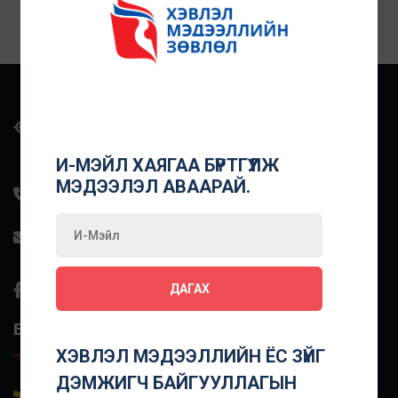
Улаанбаатар хот, Баянзүрх дүүрэг, 43-р хороо, Манлай
Баатар Дамдинсүрэнгийн гудамж, UB Tower, 10
давхар, 1004 тоот
И-МЭЙЛ ХАЯГАА БҮРТГҮҮЛЖ
МЭДЭЭЛЭЛ АВААРАЙ.
+976-7000-0160
info@mediacouncil.mn
ДАГАХ
БУСАД ХОЛБООС
ХЭВЛЭЛ МЭДЭЭЛЛИЙН ЁС ЗҮЙГ
ДЭМЖИГЧ БАЙГУУЛЛАГЫН
Энд дарж
Хэвлэл мэдээллийн Ёс