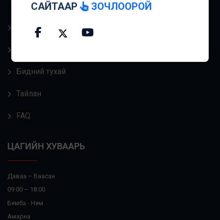
САЙТААР
ЗОЧЛООРОЙ
зүйг дэмжээрэй.
Холбоо барих
Сайтын нөхцөл
Бидний тухай
Тайлан
FAQ
ЦАГИЙН ХУВААРЬ
Даваа – Баасан
09:00 – 18:00
Бямба - Ням
Амарна