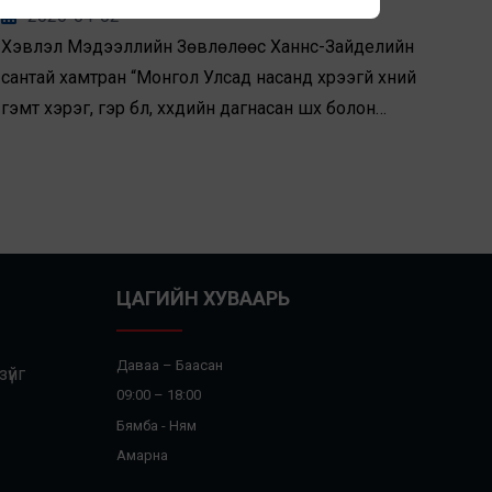
УРИАЛАВ
2026-04-02
Хэвлэл Мэдээллийн Зөвлөлөөс Ханнс-Зайделийн
сантай хамтран “Монгол Улсад насанд хүрээгүй хүний
гэмт хэрэг, гэр бүл, хүүхдийн дагнасан шүүх болон
хэвлэл мэдээллийн ёс зүйтэй оролцоо” сэдэвт
дугуй ширээний хэлэлцүүлгийг дөрөвдүгээр сарын
нэгэнд зохион байгууллаа. Хүүхдийн эрх, хэвлэлийн
эрх чөлөө, шүүхийн ил тод байдал гурав хоорондоо
хэрхэн огтлолцдог вэ гэсэн асуултад хэлэлцүүлгийн
гол агуулга чиглэж байв.
ЦАГИЙН ХУВААРЬ
Даваа – Баасан
үйг
09:00 – 18:00
Бямба - Ням
Амарна