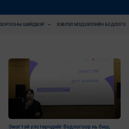
ХОРООНЫ ШИЙДВЭР
ХЭВЛЭЛ МЭДЭЭЛЛИЙН БОДЛОГО
Эмэгтэй улстөрчдийг бодлогоор нь биш,