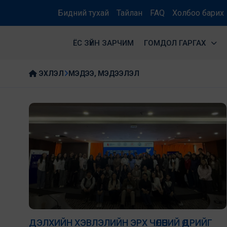
Бидний тухай
Тайлан
FAQ
Холбоо барих
ЁС ЗҮЙН ЗАРЧИМ
ГОМДОЛ ГАРГАХ
ЭХЛЭЛ
МЭДЭЭ, МЭДЭЭЛЭЛ
ДЭЛХИЙН ХЭВЛЭЛИЙН ЭРХ ЧӨЛӨӨНИЙ ӨДРИЙГ