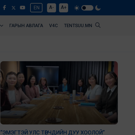
A-
A+
EN
ГАРЫН АВЛАГА
V4С
TENTSUU.MN
“ЭМЭГТЭЙ УЛС ТӨРЧДИЙН ДУУ ХООЛОЙ”