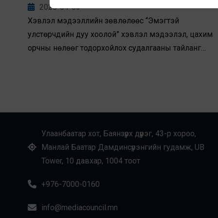
судалгааны тайланг бэлтгэж олон нийтэд
2026-04-03
танилцуулав
Хэвлэл мэдээллийн зөвлөлөөс “Эмэгтэй
улстөрчдийн дуу хоолой” хэвлэл мэдээлэл, цахим
орчны нөлөөг тодорхойлох судалгааны тайланг
бэлтгэж олон нийтэд танилцуулж байна.
Судалгааны үр дүнг хэвлэл мэдээллийн
байгууллагуудын төлөөлөлд танилцуулах
уулзалтыг 3 дугаар сарын 25-нд Их Британын
Элчин сайдын яамтай хамтран зохион байгуулав.
Уулзалтад Их Британиас Монгол Улсад суугаа
Улаанбаатар хот, Баянзүрх дүүрэг, 43-р хороо,
Элчин сайд Фиона Блайт болон Их Британийн
Манлай Баатар Дамдинсүрэнгийн гудамж, UB
Гадаад Хэрэг, Хамтын Нөхөрлөл, Хөгжлийн Яамны
Tower, 10 давхар, 1004 тоот
Энэтхэг-Номхон Далайн бүс нутгийн асуудал
эрхэлсэн сайд Сийма Малхотра нар оролцож,
+976-7000-0160
судалгааны үр дүн, ач холбогдлын талаар санал
info@mediacouncil.mn
солилцлоо.