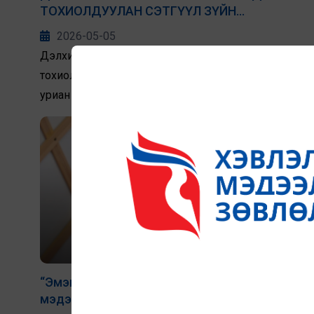
ТОХИОЛДУУЛАН СЭТГҮҮЛ ЗҮЙН
ОЮУТНУУДТАЙ ХЭЛЭЛЦҮҮЛЭГ ӨРНҮҮЛЛЭЭ
2026-05-05
Дэлхийн хэвлэлийн эрх чөлөөний өдрийг
тохиолдуулан "Энх тайван ирээдүйг цогцлоох нь"
уриан дор Хэвлэл мэдээллийн зөвлөл (ХМЗ) болон
Сэтгүүл зүйн инновац, хөгжлийн үүр төв Nest Center for
Journalism Innovation & Development, Mongolia
хамтран МУИС, МУБИС, Отгонтэнгэр, СУИС-ийн
КТМУС-ийн баримт шалгагч оюутан клубуудтай
“Сэтгүүл зүйн ёс зүй ба өөрийн зохицуулалт” сэдвийн
хүрээнд хэлэлцүүлэг өрнүүллээ.
“Эмэгтэй улстөрчдийн дуу хоолой” хэвлэл
мэдээлэл, цахим орчны нөлөөг тодорхойлох