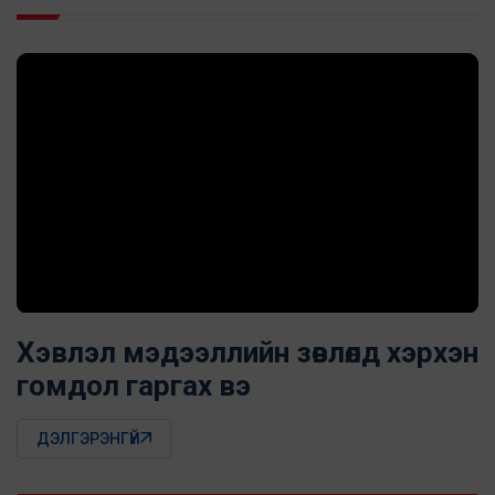
Хэвлэл мэдээллийн зөвлөлд хэрхэн
гомдол гаргах вэ
ДЭЛГЭРЭНГҮЙ