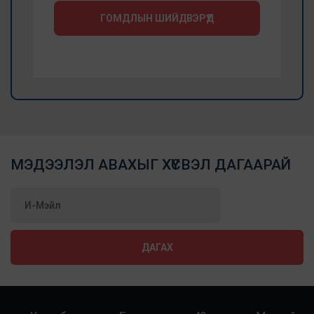
ГОМДЛЫН ШИЙДВЭРҮҮД
МЭДЭЭЛЭЛ АВАХЫГ ХҮСВЭЛ ДАГААРАЙ
ДАГАХ