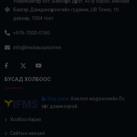
Улаанбаатар хот, Баянзүрх дүүрэг, 43-р хороо, Манлай
Баатар Дамдинсүрэнгийн гудамж, UB Tower, 10
давхар, 1004 тоот
+976-7000-0160
info@mediacouncil.mn
БУСАД ХОЛБООС
Энд дарж
Хэвлэл мэдээллийн Ёс
зүйг дэмжээрэй.
Холбоо барих
Сайтын нөхцөл