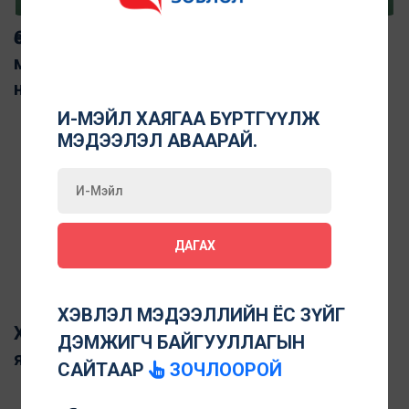
Өөрийн зохицуулалтаар дамжуулан хэвлэл
мэдээллийн хараат бус байдлыг дэмжих
нь
И-МЭЙЛ ХАЯГАА БҮРТГҮҮЛЖ
МЭДЭЭЛЭЛ АВААРАЙ.
ДАГАХ
ХЭВЛЭЛ МЭДЭЭЛЛИЙН ЁС ЗҮЙГ
Хэвлэл мэдээллийн өөрийн зохицуулалт
ДЭМЖИГЧ БАЙГУУЛЛАГЫН
яагаад чухал вэ
САЙТААР
ЗОЧЛООРОЙ