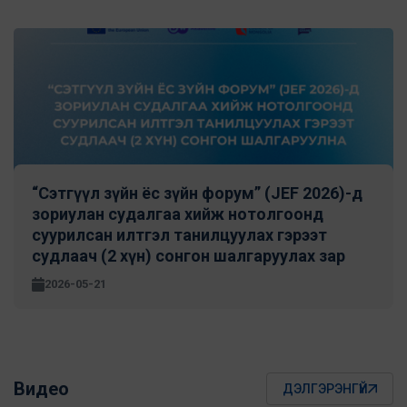
“Сэтгүүл зүйн ёс зүйн форум” (JEF 2026)-д
зориулан cудалгаа хийж нотолгоонд
суурилсан илтгэл танилцуулах гэрээт
судлаач (2 хүн) сонгон шалгаруулах зар
2026-05-21
Видео
ДЭЛГЭРЭНГҮЙ