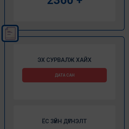
2832
+
ЭХ СУРВАЛЖ ХАЙХ
ДАТА САН
ЁС ЗҮЙН ДҮГНЭЛТ