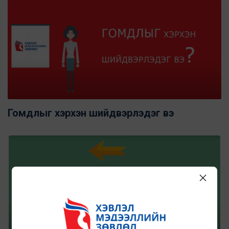
Гомдлыг хэрхэн шийдвэрлэдэг вэ