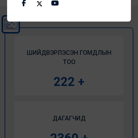
ШИЙДВЭРЛЭСЭН ГОМДЛЫН
ТОО
266
+
ДАГАГЧИД