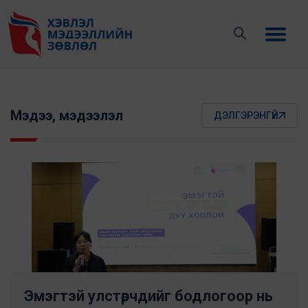
Мэдээ, мэдээлэл
ДЭЛГЭРЭНГҮЙ
Эмэгтэй улстөрчдийг бодлогоор нь