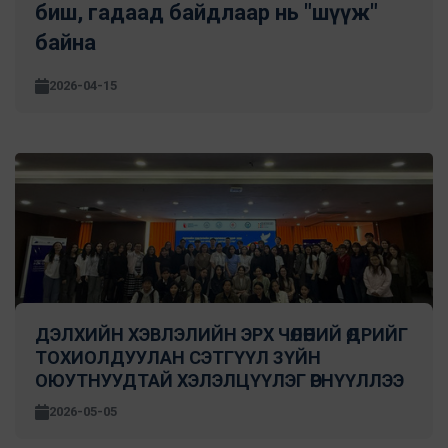
биш, гадаад байдлаар нь "шүүж"
байна
2026-04-15
ДЭЛХИЙН ХЭВЛЭЛИЙН ЭРХ ЧӨЛӨӨНИЙ ӨДРИЙГ
ТОХИОЛДУУЛАН СЭТГҮҮЛ ЗҮЙН
ОЮУТНУУДТАЙ ХЭЛЭЛЦҮҮЛЭГ ӨРНҮҮЛЛЭЭ
2026-05-05