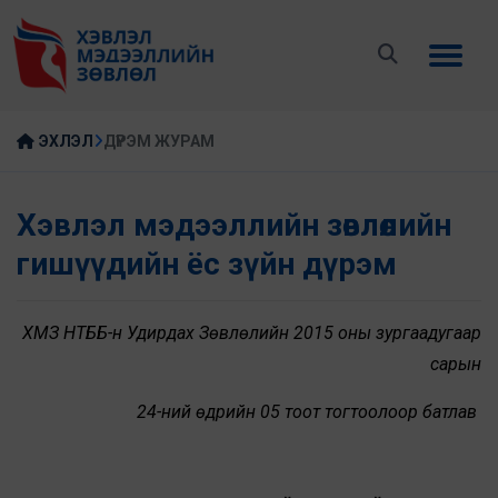
ЭХЛЭЛ
ДҮРЭМ ЖУРАМ
Хэвлэл мэдээллийн зөвлөлийн
гишүүдийн ёс зүйн дүрэм
ХМЗ НҮТББ-н Удирдах Зөвлөлийн 2015
оны
зургаадугаар
сарын
24-ний өдрийн 05 тоот тогтоолоор батлав