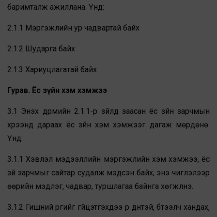
баримталж ажиллана. Үүнд:
2.1.1 Мэргэжлийн ур чадвартай байх
2.1.2 Шударга байх
2.1.3 Хариуцлагатай байх
Гурав. Ёс зүйн хэм хэмжээ
3.1 Энэхүү дүрмийн 2.1.1-р зүйлд заасан ёс зүйн зарчмын
хүрээнд дараах ёс зүйн хэм хэмжээг дагаж мөрдөнө.
Үүнд:
3.1.1 Хэвлэл мэдээллийн мэргэжлийн хэм хэмжээ, ёс
зүй зарчмыг сайтар судалж мэдсэн байх, энэ чиглэлээр
өөрийн мэдлэг, чадвар, туршлагаа байнга хөгжүүлнэ.
3.1.2 Гишүүний үүргийг гүйцэтгэхдээ үр дүнтэй, бүтээлч хандах,