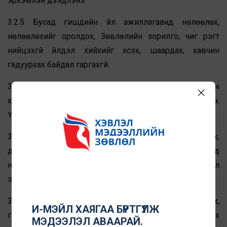
эрхэмлэн дээдлэнэ.
3.2.5 Бусад гишүүдийн үйл ажиллагаанд нөлөөлөх,
нөлөөлөхийг оролдох, Зөвлөлийн зорилго, чиг үүрэгт
нийцэхгүй үйлдэл хийхийг хүсэх, шаардах, хавчин
гадуурхах байдал гаргахгүй.
3.3 Энэхүү дүрмийн 2.1.3-р зүйлд заасан ёс зүйн зарчмын
хүрээнд дараах ёс зүйн хэм хэмжээг дагаж мөрдөнө.
Үүнд:
3.3.1 Зөвлөлийн зорилго, ач холбогдлыг ойлгож,
дэмждэг байх, сайн дурын үндсэн дээр үйл ажиллагаанд
нь идэвхи, санаачлагатай оролцдог, оролцох хүсэл
эрмэлзэлтэй байна.
3.3.2 Зөвлөлийн бодлого, дүрэм, журмыг даган сахих,
И-МЭЙЛ ХАЯГАА БҮРТГҮҮЛЖ
гомдол хэлэлцэх үйл ажиллагааг нь хэвийн явуулах
МЭДЭЭЛЭЛ АВААРАЙ.