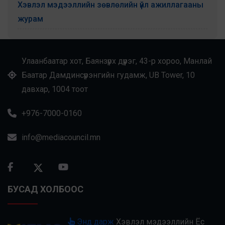
Хэвлэл мэдээллийн зөвлөлийн үйл ажиллагааны
журам
Улаанбаатар хот, Баянзүрх дүүрэг, 43-р хороо, Манлай
Баатар Дамдинсүрэнгийн гудамж, UB Tower, 10
давхар, 1004 тоот
+976-7000-0160
info@mediacouncil.mn
БУСАД ХОЛБООС
Энд дарж
Хэвлэл мэдээллийн Ёс