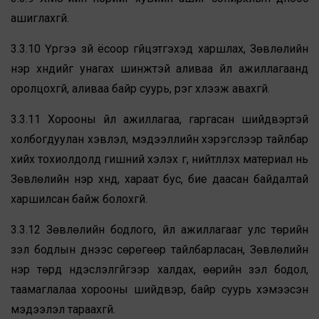
ашиглахгүй.
3.3.10 Үүргээ зүй ёсоор гүйцэтгэхэд харшлах, Зөвлөлийн
нэр хүндийг унагах шинжтэй аливаа үйл ажиллагаанд
оролцохгүй, аливаа байр суурь, үүрэг хүлээж авахгүй.
3.3.11 Хорооны үйл ажиллагаа, гаргасан шийдвэртэй
холбогдуулан хэвлэл, мэдээллийн хэрэгслээр тайлбар
хийх тохиолдолд гишүүний хэлэх үг, нийтлүүлэх материал нь
Зөвлөлийн нэр хүнд, хараат бус, бие даасан байдалтай
харшилсан байж болохгүй.
3.3.12 Зөвлөлийн бодлого, үйл ажиллагааг улс төрийн
үзэл бодлын үүднээс сөрөгөөр тайлбарласан, Зөвлөлийн
нэр төрд үндэслэлгүйгээр халдах, өөрийн үзэл бодол,
таамаглалаа хорооны шийдвэр, байр суурь хэмээсэн
мэдээлэл тараахгүй.