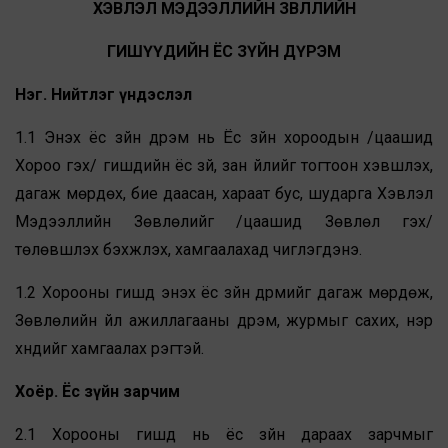
ХЭВЛЭЛ МЭДЭЭЛЛИЙН ЗӨВЛӨЛИЙН
ГИШҮҮДИЙН ЁС ЗҮЙН ДҮРЭМ
Нэг. Нийтлэг үндэслэл
1.1 Энэхүү ёс зүйн дүрэм нь Ёс зүйн хороодын /цаашид
Хороо гэх/ гишүүдийн ёс зүй, зан үйлийг тогтоон хэвшүүлэх,
дагаж мөрдөх, бие даасан, хараат бус, шударга Хэвлэл
Мэдээллийн Зөвлөлийг /цаашид Зөвлөл гэх/
төлөвшүүлэх бэхжүүлэх, хамгаалахад чиглэгдэнэ.
1.2 Хорооны гишүүд энэхүү ёс зүйн дүрмийг дагаж мөрдөж,
Зөвлөлийн үйл ажиллагааны дүрэм, журмыг сахих, нэр
хүндийг хамгаалах үүрэгтэй.
Хоёр. Ёс зүйн зарчим
2.1 Хорооны гишүүд нь ёс зүйн дараах зарчмыг