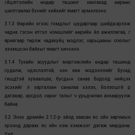
гүйцэтгэлийн өндөр түвшинг хангахад өөрөөс
шалтгаалах бүхнийг хийхийг ямагт эрмэлзэнэ.
3.1.3 Өөрийн зүгээс гомдлыг шударгаар шийдвэрлэж
чадна гэсэн итгэл үнэмшлийг өөрийн үйл ажиллагаа, үг
яриагаар төрүүлж чадахуйц мэдлэг, харьцааны соёлыг
эзэмшсэн байхыг ямагт хичээнэ.
3.1.4 Тухайн асуудлыг мэргэжлийн өндөр түвшинд
судалж, үндэслэлтэй, үнэн зөв мэдээллийг бусад
гишүүдтэй хуваалцах, бусдын санаа бодолд нийцэх
эсэхийг үл харгалзан саналаа хэлэх, болзошгүй үр
дагавар, эрсдэл, сөрөг талыг ч урьдчилан анхааруулж
байна.
3.2 Энэхүү дүрмийн 2.1.2-р зүйлд заасан ёс зүйн зарчмын
хүрээнд дараах ёс зүйн хэм хэмжээг дагаж мөрдөнө.
Үүнд: