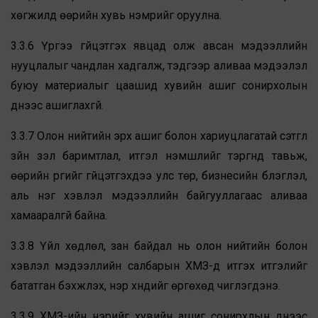
хөгжилд өөрийн хувь нэмрийг оруулна.
3.3.6 Үүргээ гүйцэтгэх явцад олж авсан мэдээллийн
нууцлалыг чандлан хадгалж, тэдгээр аливаа мэдээлэл
буюу материалыг цаашид хувийн ашиг сонирхолын
үүднээс ашиглахгүй.
3.3.7 Олон нийтийн эрх ашиг болон хариуцлагатай сэтгүүл
зүйн үзэл баримтлал, итгэл үнэмшлийг тэргүүнд тавьж,
өөрийн үүргийг гүйцэтгэхдээ улс төр, бизнесийн бүлэглэл,
аль нэг хэвлэл мэдээллийн байгууллагаас аливаа
хамааралгүй байна.
3.3.8 Үйл хөдлөл, зан байдал нь олон нийтийн болон
хэвлэл мэдээллийн салбарын ХМЗ-д итгэх итгэлийг
бататган бэхжүүлэх, нэр хүндийг өргөхөд чиглэгдэнэ.
3.3.9 ХМЗ-ийн нэрийг хувийн ашиг сонирхлын үүднээс