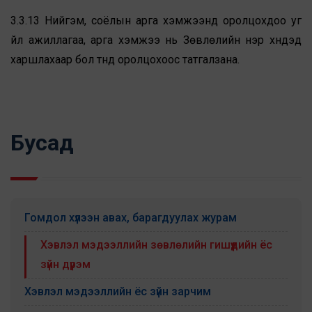
3.3.13 Нийгэм, соёлын арга хэмжээнд оролцохдоо уг
үйл ажиллагаа, арга хэмжээ нь Зөвлөлийн нэр хүндэд
харшлахаар бол түүнд оролцохоос татгалзана.
Бусад
Гомдол хүлээн авах, барагдуулах журам
Хэвлэл мэдээллийн зөвлөлийн гишүүдийн ёс
зүйн дүрэм
Хэвлэл мэдээллийн ёс зүйн зарчим