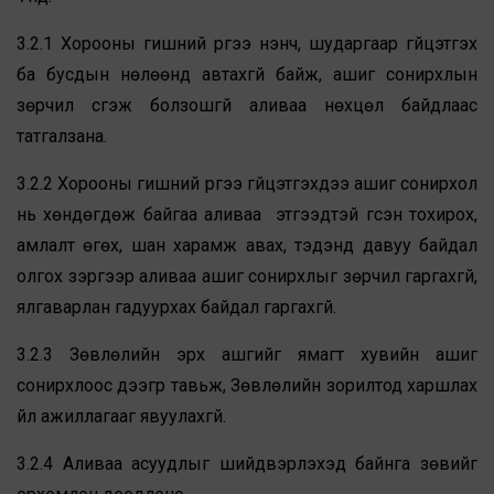
3.2.1 Хорооны гишүүний үүргээ үнэнч, шударгаар гүйцэтгэх
ба бусдын нөлөөнд автахгүй байж, ашиг сонирхлын
зөрчил үүсгэж болзошгүй аливаа нөхцөл байдлаас
татгалзана.
3.2.2 Хорооны гишүүний үүргээ гүйцэтгэхдээ ашиг сонирхол
нь хөндөгдөж байгаа аливаа этгээдтэй үгсэн тохирох,
амлалт өгөх, шан харамж авах, тэдэнд давуу байдал
олгох зэргээр аливаа ашиг сонирхлыг зөрчил гаргахгүй,
ялгаварлан гадуурхах байдал гаргахгүй.
3.2.3 Зөвлөлийн эрх ашгийг ямагт хувийн ашиг
сонирхлоос дээгүүр тавьж, Зөвлөлийн зорилтод харшлах
үйл ажиллагааг явуулахгүй.
3.2.4 Аливаа асуудлыг шийдвэрлэхэд байнга зөвийг