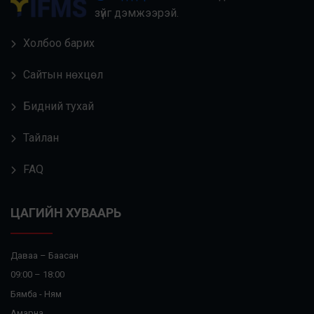
зүйг дэмжээрэй.
Холбоо барих
Сайтын нөхцөл
Бидний тухай
Тайлан
FAQ
ЦАГИЙН ХУВААРЬ
Даваа – Баасан
09:00 – 18:00
Бямба - Ням
Амарна