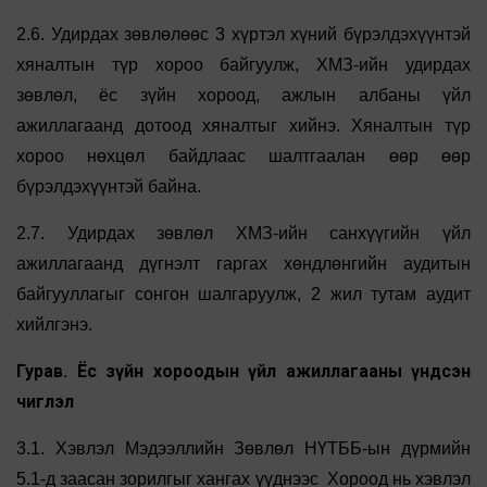
2.6. Удирдах зөвлөлөөс 3 хүртэл хүний бүрэлдэхүүнтэй
хяналтын түр хороо байгуулж, ХМЗ-ийн удирдах
зөвлөл, ёс зүйн хороод, ажлын албаны үйл
ажиллагаанд дотоод хяналтыг хийнэ. Хяналтын түр
хороо нөхцөл байдлаас шалтгаалан өөр өөр
бүрэлдэхүүнтэй байна.
2.7. Удирдах зөвлөл ХМЗ-ийн санхүүгийн үйл
ажиллагаанд дүгнэлт гаргах хөндлөнгийн аудитын
байгууллагыг сонгон шалгаруулж, 2 жил тутам аудит
хийлгэнэ.
Гурав. Ёс зүйн хороодын үйл ажиллагааны үндсэн
чиглэл
3.1. Хэвлэл Мэдээллийн Зөвлөл НҮТББ-ын дүрмийн
5.1-д заасан зорилгыг хангах үүднээс Хороод нь хэвлэл