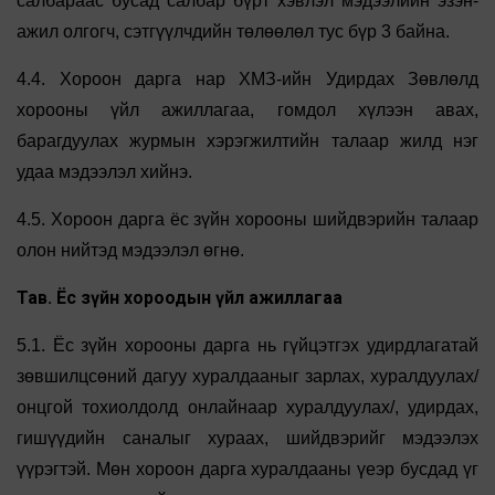
салбараас бусад салбар бүрт хэвлэл мэдээлийн эзэн-
ажил олгогч, сэтгүүлчдийн төлөөлөл тус бүр 3 байна.
4.4. Хороон дарга нар ХМЗ-ийн Удирдах Зөвлөлд
хорооны үйл ажиллагаа, гомдол хүлээн авах,
барагдуулах журмын хэрэгжилтийн талаар жилд нэг
удаа мэдээлэл хийнэ.
4.5. Хороон дарга ёс зүйн хорооны шийдвэрийн талаар
олон нийтэд мэдээлэл өгнө.
Тав. Ёс зүйн хороодын үйл ажиллагаа
5.1. Ёс зүйн хорооны дарга нь гүйцэтгэх удирдлагатай
зөвшилцсөний дагуу хуралдааныг зарлах, хуралдуулах/
онцгой тохиолдолд онлайнаар хуралдуулах/, удирдах,
гишүүдийн саналыг хураах, шийдвэрийг мэдээлэх
үүрэгтэй. Мөн хороон дарга хуралдааны үеэр бусдад үг