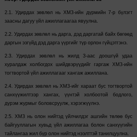
2.1. Удирдах зөвлөл нь ХМЗ-ийн дүрмийн 7-р бүлэгт
заасны дагуу үйл ажиллагаагаа явуулна.
2.2. Удирдах зөвлөл нь дарга, дэд даргатай байх бөгөөд
даргын эзгүйд дэд дарга үүргийг түр орлон гүйцэтгэнэ.
2.3. Удирдах зөвлөл нь жилд 3-аас доошгүй удаа
хуралдаж холбогдох шийдвэрүүдийг гаргаж ХМЗ-ийн
тогтвортой үйл ажиллагааг хангаж ажиллана.
2.4. Удирдах зөвлөл нь ХМЗ-ийг хараат бус тогтвортой
санхүүжилтээр хангах, үүнтэй холбоотой бодлого,
дүрэм журмыг боловсруулж, хэрэгжүүлнэ.
2.5. ХМЗ нь олон нийтэд үйлчилдэг ашгийн төлөө бус
байгууллагын хувьд үйл ажиллагаа болон санхүүгийн
тайлангаа жил бүр олон нийтэд нээлттэй танилцуулна.