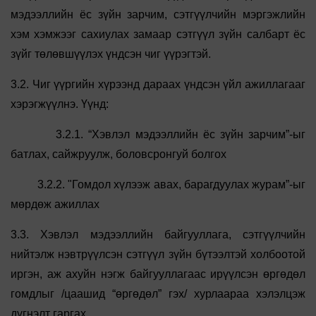
мэдээллийн ёс зүйн зарчим, сэтгүүлчийн мэргэжлийн
хэм хэмжээг сахиулах замаар сэтгүүл зүйн салбарт ёс
зүйг төлөвшүүлэх үндсэн чиг үүрэгтэй.
3.2. Чиг үүргийн хүрээнд дараах үндсэн үйл ажиллагааг
хэрэгжүүлнэ. Үүнд:
3.2.1. “Хэвлэл мэдээллийн ёс зүйн зарчим”-ыг
батлах, сайжруулж, боловсронгуй болгох
3.2.2. "Гомдол хүлээж авах, барагдуулах журам”-ыг
мөрдөж ажиллах
3.3. Хэвлэл мэдээллийн байгууллага, сэтгүүлчийн
нийтэлж нэвтрүүлсэн сэтгүүл зүйн бүтээлтэй холбоотой
иргэн, аж ахуйн нэгж байгууллагаас ирүүлсэн өргөдөл
гомдлыг /цаашид “өргөдөл” гэх/ хурлаараа хэлэлцэж
дүгнэлт гаргах