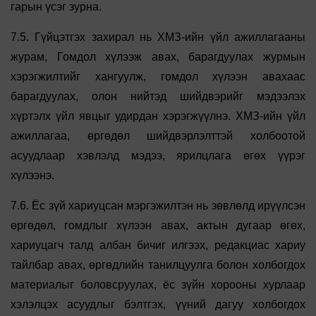
гарын үсэг зурна.
7.5. Гүйцэтгэх захирал нь ХМЗ-ийн үйл ажиллагааны
журам, Гомдол хүлээж авах, барагдуулах журмын
хэрэгжилтийг хангуулж, гомдол хүлээн авахаас
барагдуулах, олон нийтэд шийдвэрийг мэдээлэх
хүртэлх үйл явцыг удирдан хэрэгжүүлнэ. ХМЗ-ийн үйл
ажиллагаа, өргөдөл шийдвэрлэлттэй холбоотой
асуудлаар хэвлэлд мэдээ, ярилцлага өгөх үүрэг
хүлээнэ.
7.6. Ёс зүй хариуцсан мэргэжилтэн нь зөвлөлд ирүүлсэн
өргөдөл, гомдлыг хүлээн авах, актын дугаар өгөх,
хариуцагч талд албан бичиг илгээх, редакциас хариу
тайлбар авах, өргөдлийн танилцуулга болон холбогдох
материалыг боловсруулах, ёс зүйн хорооны хурлаар
хэлэлцэх асуудлыг бэлтгэх, үүний дагуу холбогдох