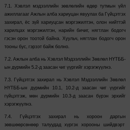
7.1. Хэвлэл мэдээллийн зөвлөлийн өдөр тутмын үйл
ажиллагааг Ажлын алба хариуцан явуулах ба Гүйцэтгэх
захирал, ёс зүй хариуцсан мэргэжилтэн, олон нийттэй
харилцах мэргэжилтэн, нарийн бичиг, нягтлан бодогч
гэсэн орон тоотой байна. Хуульч, нягтлан бодогч орон
тооны бус, гэрээт байж болно.
7.2. Ажлын алба нь Хэвлэл Мэдээллийн Зөвлөл НҮТББ-
ын дүрмийн 5.2-д заасан чиг үүргийг хэрэгжүүлнэ.
7.3. Гүйцэтгэх захирал нь Хэвлэл Мэдээллийн Зөвлөл
НҮТББ-ын дүрмийн 10.1, 10.2-д заасан чиг үүргийг
гүйцэтгэж, мөн дүрмийн 10.3-д заасан бүрэн эрхийг
хэрэгжүүлнэ.
7.4. Гүйцэтгэх захирал нь хороон даргын
зөвшөөрсөнөөр талуудад хүргэх хорооны шийдвэрт