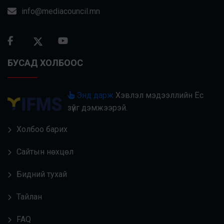
info@mediacouncil.mn
БУСАД ХОЛБООС
Энд дарж
Хэвлэл мэдээллийн Ёс
зүйг дэмжээрэй.
Холбоо барих
Сайтын нөхцөл
Бидний тухай
Тайлан
FAQ