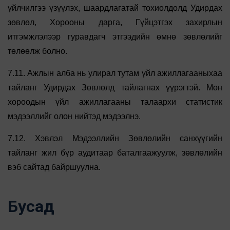
үйлчилгээ үзүүлэх, шаардлагатай тохиолдолд Удирдах
зөвлөл, Хорооны дарга, Гүйцэтгэх захирлын
итгэмжлэлээр гуравдагч этгээдийн өмнө зөвлөлийг
төлөөлж болно.
7.11. Ажлын алба нь улирал тутам үйл ажиллагааныхаа
тайланг Удирдах Зөвлөлд тайлагнах үүрэгтэй. Мөн
хороодын үйл ажиллагааны талаархи статистик
мэдээллийг олон нийтэд мэдээлнэ.
7.12. Хэвлэл Мэдээллийн Зөвлөлийн санхүүгийн
тайланг жил бүр аудитаар баталгаажуулж, зөвлөлийн
вэб сайтад байршуулна.
Бусад