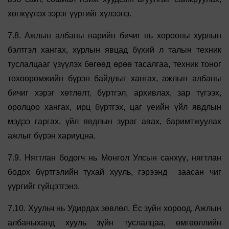
хөгжүүлэх зэрэг үүргийг хүлээнэ.
7.8. Ажлын албаны нарийн бичиг нь хорооны хурлын
бэлтгэл хангах, хурлын явцад бүхий л талын техник
туслалцааг үзүүлэх бөгөөд өрөө тасалгаа, техник тоног
төхөөрөмжийн бүрэн байдлыг хангах, ажлын албаны
бичиг хэрэг хөтлөлт, бүртгэл, архивлах, зар түгээх,
оролцоо хангах, ирц бүртгэх, цаг үеийн үйл явдлын
мэдээ гаргах, үйл явдлын зураг авах, баримтжуулах
ажлыг бүрэн хариуцна.
7.9. Нягтлан бодогч нь Монгол Улсын санхүү, нягтлан
бодох бүртгэлийн тухай хууль, гэрээнд заасан чиг
үүргийг гүйцэтгэнэ.
7.10. Хуульч нь Удирдах зөвлөл, Ёс зүйн хороод, Ажлын
албаныханд хууль зүйн туслалцаа, өмгөөллийн