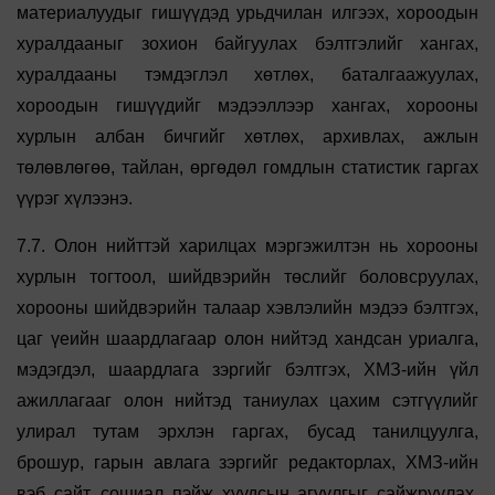
материалуудыг гишүүдэд урьдчилан илгээх, хороодын
хуралдааныг зохион байгуулах бэлтгэлийг хангах,
хуралдааны тэмдэглэл хөтлөх, баталгаажуулах,
хороодын гишүүдийг мэдээллээр хангах, хорооны
хурлын албан бичгийг хөтлөх, архивлах, ажлын
төлөвлөгөө, тайлан, өргөдөл гомдлын статистик гаргах
үүрэг хүлээнэ.
7.7. Олон нийттэй харилцах мэргэжилтэн нь хорооны
хурлын тогтоол, шийдвэрийн төслийг боловсруулах,
хорооны шийдвэрийн талаар хэвлэлийн мэдээ бэлтгэх,
цаг үеийн шаардлагаар олон нийтэд хандсан уриалга,
мэдэгдэл, шаардлага зэргийг бэлтгэх, ХМЗ-ийн үйл
ажиллагааг олон нийтэд таниулах цахим сэтгүүлийг
улирал тутам эрхлэн гаргах, бусад танилцуулга,
брошур, гарын авлага зэргийг редакторлах, ХМЗ-ийн
вэб сайт, сошиал пэйж хуудсын агуулгыг сайжруулах,