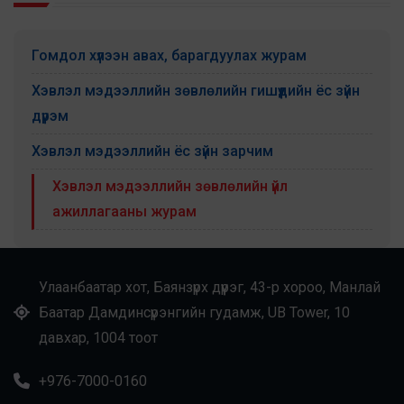
Гомдол хүлээн авах, барагдуулах журам
Хэвлэл мэдээллийн зөвлөлийн гишүүдийн ёс зүйн
дүрэм
Хэвлэл мэдээллийн ёс зүйн зарчим
Хэвлэл мэдээллийн зөвлөлийн үйл
ажиллагааны журам
Улаанбаатар хот, Баянзүрх дүүрэг, 43-р хороо, Манлай
Баатар Дамдинсүрэнгийн гудамж, UB Tower, 10
давхар, 1004 тоот
+976-7000-0160