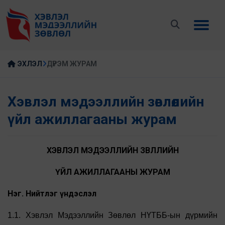
ЭХЛЭЛ
ДҮРЭМ ЖУРАМ
Хэвлэл мэдээллийн зөвлөлийн
үйл ажиллагааны журам
ХЭВЛЭЛ МЭДЭЭЛЛИЙН ЗӨВЛӨЛИЙН
ҮЙЛ АЖИЛЛАГААНЫ ЖУРАМ
Нэг. Нийтлэг үндэслэл
1.1. Хэвлэл Мэдээллийн Зөвлөл НҮТББ-ын дүрмийн