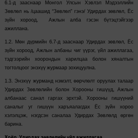
6.1-д зааснаар Монгол Улсын Хэвлэл Мэдээллийн
Зөвлөл нь /цаашид “Зөвлөл” гэнэ/ Удирдах зөвлөл, Ёс
зүйн хороод, Ажлын алба гэсэн бүтэцтэйгээр
ажиллана.
1.2. Мөн дүрмийн 6.7-д зааснаар Удирдах зөвлөл, Ёс
зүйн хороод, Ажлын албаны чиг үүрэг, үйл ажиллагаа,
тэдгээрийн хоорондын харилцаа болон хяналтын
тогтолцоог энэхүү журмаар зохицуулна.
1.3. Энэхүү журманд нэмэлт, өөрчлөлт оруулах талаар
Удирдах Зөвлөлийн болон Хорооны гишүүд, Ажлын
албанаас санал гаргах эрхтэй. Хорооны гишүүний
саналыг уг гишүүн харъяалагдах Ёс зүйн хороо
хэлэлцэж, нэгдсэн саналаа Удирдах Зөвлөлд өргөн
барина.
Хоёр. Удирдах зөвлөлийн үйл ажиллагаа