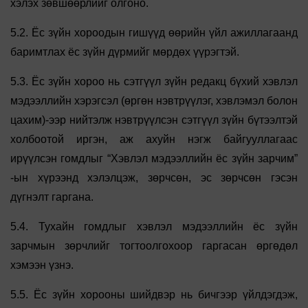
хэлэх зөвшөөрлийг олгоно.
5.2. Ёс зүйн хороодын гишүүд өөрийн үйл ажиллагаанд
баримтлах ёс зүйн дүрмийг мөрдөх үүрэгтэй.
5.3. Ёс зүйн хороо нь сэтгүүл зүйн редакц бүхий хэвлэл
мэдээллийн хэрэгсэл (өргөн нэвтрүүлэг, хэвлэмэл болон
цахим)-ээр нийтэлж нэвтрүүлсэн сэтгүүл зүйн бүтээлтэй
холбоотой иргэн, аж ахуйн нэгж байгууллагаас
ирүүлсэн гомдлыг “Хэвлэл мэдээллийн ёс зүйн зарчим”
-ын хүрээнд хэлэлцэж, зөрчсөн, эс зөрчсөн гэсэн
дүгнэлт гаргана.
5.4. Тухайн гомдлыг хэвлэл мэдээллийн ёс зүйн
зарчмын зөрчлийг тогтоолгохоор гаргасан өргөдөл
хэмээн үзнэ.
5.5. Ёс зүйн хорооны шийдвэр нь бичгээр үйлдэгдэж,