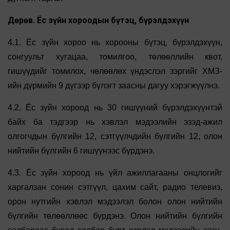
Дөрөв. Ёс зүйн хороодын бүтэц, бүрэлдэхүүн
4.1. Ёс зүйн хороо нь хорооны бүтэц, бүрэлдэхүүн,
сонгуульт хугацаа, томилгоо, төлөөллийн квот,
гишүүдийг томилох, чөлөөлөх үндэслэл зэргийг ХМЗ-
ийн дүрмийн 9 дүгээр бүлэгт заасны дагуу хэрэгжүүлнэ.
4.2. Ёс зүйн хороод нь 30 гишүүний бүрэлдэхүүнтэй
байх ба тэдгээр нь хэвлэл мэдээлийн эзэд-ажил
олгогчдын бүлгийн 12, сэтгүүлчдийн бүлгийн 12, олон
нийтийн бүлгийн 6 гишүүнээс бүрдэнэ.
4.3. Ёс зүйн хороод нь үйл ажиллагааны онцлогийг
харгалзан сонин сэтгүүл, цахим сайт, радио телевиз,
орон нутгийн хэвлэл мэдээлэл болон олон нийтийн
бүлгийн төлөөллөөс бүрдэнэ. Олон нийтийн бүлгийн