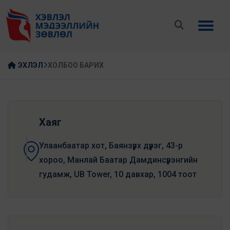
ЭХЛЭЛ
ХОЛБОО БАРИХ
Хаяг
Улаанбаатар хот, Баянзүрх дүүрэг, 43-р
хороо, Манлай Баатар Дамдинсүрэнгийн
гудамж, UB Tower, 10 давхар, 1004 тоот