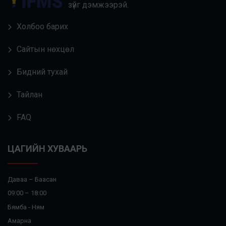
зүйг дэмжээрэй.
Холбоо барих
Сайтын нөхцөл
Бидний тухай
Тайлан
FAQ
ЦАГИЙН ХУВААРЬ
Даваа – Баасан
09:00 – 18:00
Бямба - Ням
Амарна