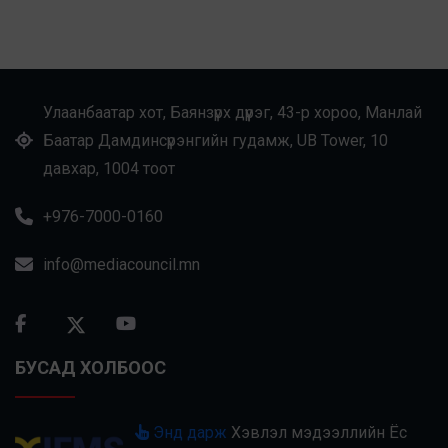
Улаанбаатар хот, Баянзүрх дүүрэг, 43-р хороо, Манлай
Баатар Дамдинсүрэнгийн гудамж, UB Tower, 10
давхар, 1004 тоот
+976-7000-0160
info@mediacouncil.mn
БУСАД ХОЛБООС
Энд дарж
Хэвлэл мэдээллийн Ёс