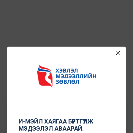
Санал хүсэлт илгээх
И-МЭЙЛ ХАЯГАА БҮРТГҮҮЛЖ
МЭДЭЭЛЭЛ АВААРАЙ.