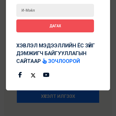
ДАГАХ
ХЭВЛЭЛ МЭДЭЭЛЛИЙН ЁС ЗҮЙГ
ДЭМЖИГЧ БАЙГУУЛЛАГЫН
САЙТААР
ЗОЧЛООРОЙ
ХҮСЭЛТ ИЛГЭЭХ