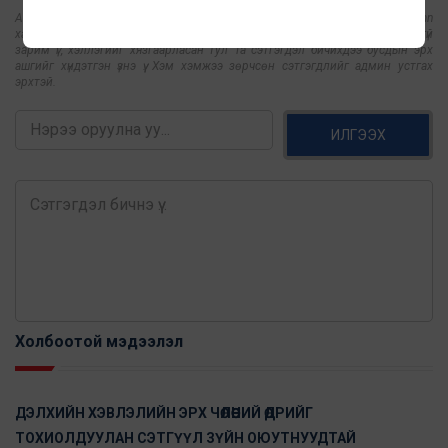
АНХААРУУЛГА: Уншигчдын бичсэн сэтгэгдэлд www.mediacouncil.mn
хариуцлага хүлээхгүй болно. Манай сайт ХХЗХ-ны журмын дагуу зүй зохисгүй
зарим үг, хэллэгийг хязгаарласан тул Та сэтгэгдэл бичихдээ бусдын эрх
ашгийг хүндэтгэн үзнэ үү. Хэм хэмжээ зөрчсөн сэтгэгдлийг админ устгах
эрхтэй.
ИЛГЭЭХ
Холбоотой мэдээлэл
ДЭЛХИЙН ХЭВЛЭЛИЙН ЭРХ ЧӨЛӨӨНИЙ ӨДРИЙГ
ТОХИОЛДУУЛАН СЭТГҮҮЛ ЗҮЙН ОЮУТНУУДТАЙ