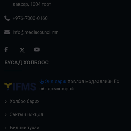
давхар, 1004 тоот
+976-7000-0160
info@mediacouncil.mn
БУСАД ХОЛБООС
Энд дарж
Хэвлэл мэдээллийн Ёс
зүйг дэмжээрэй.
Холбоо барих
Сайтын нөхцөл
Бидний тухай