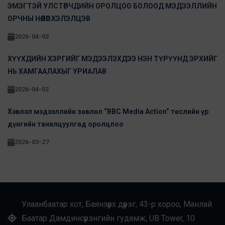
ЭМЭГТЭЙ УЛСТӨРЧДИЙН ОРОЛЦОО БОЛООД МЭДЭЭЛЛИЙН
ОРЧНЫ НӨЛӨӨГ ХЭЛЭЛЦЭВ
2026-04-03
ХҮҮХДИЙН ХЭРГИЙГ МЭДЭЭЛЭХДЭЭ НЭН ТҮРҮҮНД ЭРХИЙГ
НЬ ХАМГААЛАХЫГ УРИАЛАВ
2026-04-02
Хэвлэл мэдээллийн зөвлөл “BBC Media Action” төслийн үр
дүнгийн танилцуулгад оролцлоо
2026-03-27
Улаанбаатар хот, Баянзүрх дүүрэг, 43-р хороо, Манлай
Баатар Дамдинсүрэнгийн гудамж, UB Tower, 10