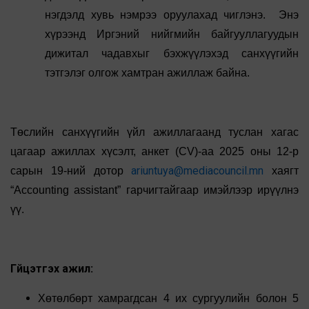
нэгдэлд хувь нэмрээ оруулахад чиглэнэ. Энэ
хүрээнд Иргэний нийгмийн байгууллагуудын
дижитал чадавхыг бэхжүүлэхэд санхүүгийн
тэтгэлэг олгож хамтран ажиллаж байна.
Төслийн санхүүгийн үйл ажиллагаанд туслан хагас
цагаар ажиллах хүсэлт, анкет (CV)-аа 2025 оны 12-р
ariuntuya@mediacouncil.mn
сарын 19-ний дотор
хаягт
“Accounting assistant” гарчигтайгаар имэйлээр ирүүлнэ
үү.
Гүйцэтгэх ажил:
Хөтөлбөрт хамрагдсан 4 их сургуулийн болон 5