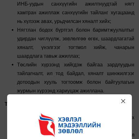
ИНБ-уудын санхүүгийн ажилтнуудтай нягт
хамтран ажиллаж санхүүгийн тайланг хугацаанд
нь хүлээж авах, урьдчилсан хяналт хийх;
Нягтлан бодох бүртгэл болон баримтжуулалтыг
удирдан чиглүүлж, зөвлөлгөө өгөх, шаардлагатай
хяналт, үнэлгээг тогтмол хийж, чанарын
шаардлага тавьж ажиллах;
Төслийн хүрээнд хийгдэж байгаа зардлуудын
тайлагналт, ил тод байдал, хяналт шинжилгээг
дотоодын хууль тогтоомж болон байгуулагын
журмын хүрээнд хариуцаж ажиллана.
Тавигдах шаардлага:
Санхүү, нягтлан бодох бүртгэл эсвэл холбогдох
чиглэлээр бакалаврын зэрэгтэй;
Нягтлан бодох бүртгэлийн үндсэн зарчим, Монгол