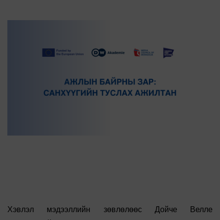
Хэвлэл мэдээллийн зөвлөлөөс Дойче Велле