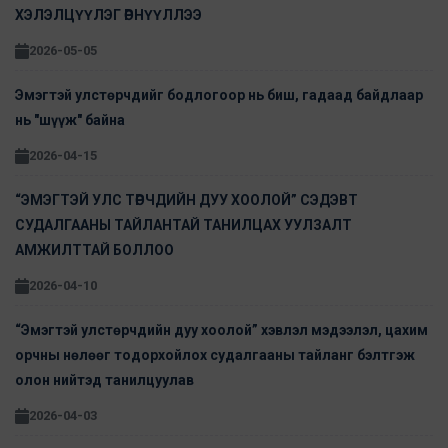
ХЭЛЭЛЦҮҮЛЭГ ӨРНҮҮЛЛЭЭ
2026-05-05
Эмэгтэй улстөрчдийг бодлогоор нь биш, гадаад байдлаар
нь "шүүж" байна
2026-04-15
“ЭМЭГТЭЙ УЛС ТӨРЧДИЙН ДУУ ХООЛОЙ” СЭДЭВТ
СУДАЛГААНЫ ТАЙЛАНТАЙ ТАНИЛЦАХ УУЛЗАЛТ
АМЖИЛТТАЙ БОЛЛОО
2026-04-10
“Эмэгтэй улстөрчдийн дуу хоолой” хэвлэл мэдээлэл, цахим
орчны нөлөөг тодорхойлох судалгааны тайланг бэлтгэж
олон нийтэд танилцуулав
2026-04-03