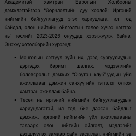
Академитай хамтран Европын Холбооны
дэмжлэгтэйгээр “Өөрчлөлтийн дуу хоолой: Иргэний
нийгмийн байгууллагууд эгэх хариуцлага, ил тод
байдал, олон нийтийн ойлголтын төлөө хүчээ нэгтгэх
нь” төслийг 2023-2026 онуудад хэрэгжүүлж байна.
Энэхүү хөтөлбөрийн хүрээнд:
Монголын сэтгүүл зүйн их, дээд сургуулиудын
дэргэдэх баримт шалгах, мэдээллийн
боловсролыг дэмжих “Оюутан клуб”-уудын үйл
ажиллагааг дэмжин санхүүгийн тэтгэлэг олгож
хамтран ажиллаж байна.
Төсөл нь иргэний нийгмийн байгууллагуудын
хариуцлагатай, ил тод, бие даасан байдлыг
дэмжиж, иргэний нийгмийн үйл ажиллагааны
талаарх олон нийтийн ойлголт, мэдлэгийг
дээшлүүлэх замаар сайн засаглал, нийгмийн эв