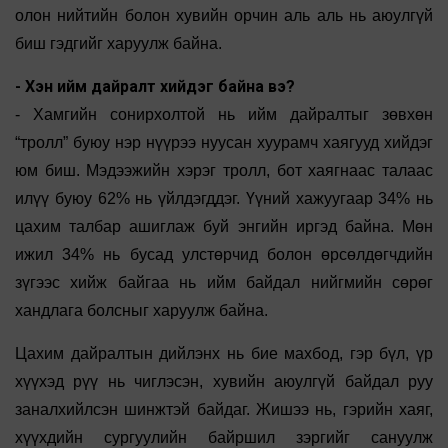
олон нийтийн болон хувийн орчин аль аль нь аюулгүй
биш гэдгийг харуулж байна.
- Хэн ийм дайралт хийдэг байна вэ?
- Хамгийн сонирхолтой нь ийм дайралтыг зөвхөн
“тролл” буюу нэр нүүрээ нуусан хуурамч хаягууд хийдэг
юм биш. Мэдээжийн хэрэг тролл, бот хаягнаас талаас
илүү буюу 62% нь үйлдэгддэг. Үүний хажуугаар 34% нь
цахим талбар ашиглаж буй энгийн иргэд байна. Мөн
ижил 34% нь бусад улстөрчид болон өрсөлдөгчдийн
зүгээс хийж байгаа нь ийм байдал нийгмийн сөрөг
хандлага болсныг харуулж байна.
Цахим дайралтын дийлэнх нь бие махбод, гэр бүл, үр
хүүхэд рүү нь чиглэсэн, хувийн аюулгүй байдал руу
заналхийлсэн шинжтэй байдаг. Жишээ нь, гэрийн хаяг,
хүүхдийн сургуулийн байршил зэргийг сануулж