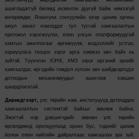
ашигладаггүй бөгөөд ихэвчлэн дуугүй байж чимээгүй
өнгөрөөдөг. Ялангуяа сонгуулийн үеэр цахим орчны
аюул занал нэмэгддэг тул тусгай хамгаалалтын
протокол хэрэгжүүлэх, олон улсын платформуудтай
хамтын ажиллагааг өргөжүүлж, мэдээллийг устгах,
хариуцлага тооцох зэрэг арга хэмжээ авч байх нь
зүйтэй. Түүнчлэн ХЭҮК, ХМЗ зэрэг иргэний эрхийг
хамгаалдаг, иргэдийн гомдол хүлээн авч шийдвэрлэдэг
дотоодын механизмуудыг ашиглаж хэвших
шаардлагатай.
Дөрөвдүгээрт,
улс төрийн нам, институцүүд дотооддоо
хамгаалалтын системтэй байхыг зөвлөж байна.
Эмэгтэй нэр дэвшигчдийг зөвхөн улс төрийн
өрсөлдөөнд оролцуулаад орхих бус, тэднийг цахим
болон олон нийтийн дайралтаас хамгаалах эрх зүй,