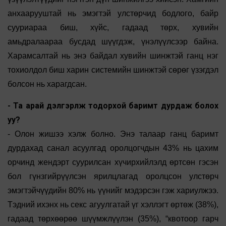
анхаарууштай нь эмэгтэй улстөрчид бодлого, байр
сууриараа биш, хүйс, гадаад төрх, хувийн
амьдралаараа бусдад шүүгдэж, үнэлүүлсээр байна.
Харамсалтай нь энэ байдал хувийн шинжтэй ганц нэг
тохиолдол биш харин системийн шинжтэй сөрөг үзэгдэл
болсон нь харагдсан.
- Та арай дэлгэрүүлж тодорхой баримт дурдаж болох
уу?
- Олон жишээ хэлж болно. Энэ талаар ганц баримт
дурдахад санал асуулгад оролцогчдын 43% нь цахим
орчинд жендэрт суурилсан хүчирхийлэлд өртсөн гэсэн
бол гүнзгийрүүлсэн ярилцлагад оролцсон улстөрч
эмэгтэйчүүдийн 80% нь үүнийг мэдэрсэн гэж хариулжээ.
Тэдний ихэнх нь секс агуулгатай үг хэллэгт өртөж (38%),
гадаад төрхөөрөө шүүмжлүүлэн (35%), “квотоор гарч