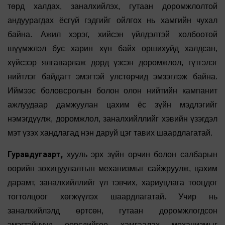
төрд халдах, заналхийлэх, гутаан доромжлолтой
андуурагдах ёсгүй гэдгийг ойлгох нь хамгийн чухал
байна. Ажил хэрэг, хийсэн үйлдэлтэй холбоотой
шүүмжлэл бус харин хүн байх оршихуйд халдсан,
хүйсээр ялгаварлаж дорд үзсэн доромжлол, гүтгэлэг
нийтлэг байдагт эмэгтэй улстөрчид эмзэглэж байна.
Иймээс боловсролын болон олон нийтийн кампанит
ажлуудаар дамжуулан цахим ёс зүйн мэдлэгийг
нэмэгдүүлж, доромжлол, заналхийллийг хэвийн үзэгдэл
мэт үзэх хандлагад нэн даруй цэг тавих шаардлагатай.
Гуравдугаарт,
хууль эрх зүйн орчин болон салбарын
өөрийн зохицуулалтын механизмыг сайжруулж, цахим
дарамт, заналхийллийг үл тэвчих, хариуцлага тооцдог
тогтолцоог хөгжүүлэх шаардлагатай. Учир нь
заналхийлэлд өртсөн, гутаан доромжлогдсон
эмэгтэйчүүд өөрсдийгөө хамгаалах механизмыг