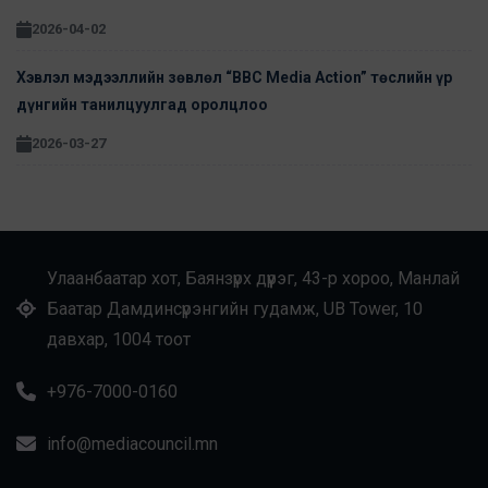
2026-04-02
Хэвлэл мэдээллийн зөвлөл “BBC Media Action” төслийн үр
дүнгийн танилцуулгад оролцлоо
2026-03-27
Улаанбаатар хот, Баянзүрх дүүрэг, 43-р хороо, Манлай
Баатар Дамдинсүрэнгийн гудамж, UB Tower, 10
давхар, 1004 тоот
+976-7000-0160
info@mediacouncil.mn