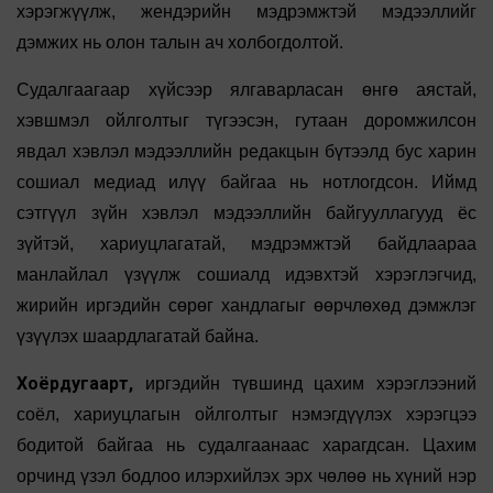
хэрэгжүүлж, жендэрийн мэдрэмжтэй мэдээллийг
дэмжих нь олон талын ач холбогдолтой.
Судалгаагаар хүйсээр ялгаварласан өнгө аястай,
хэвшмэл ойлголтыг түгээсэн, гутаан доромжилсон
явдал хэвлэл мэдээллийн редакцын бүтээлд бус харин
сошиал медиад илүү байгаа нь нотлогдсон. Иймд
сэтгүүл зүйн хэвлэл мэдээллийн байгууллагууд ёс
зүйтэй, хариуцлагатай, мэдрэмжтэй байдлаараа
манлайлал үзүүлж сошиалд идэвхтэй хэрэглэгчид,
жирийн иргэдийн сөрөг хандлагыг өөрчлөхөд дэмжлэг
үзүүлэх шаардлагатай байна.
Хоёрдугаарт,
иргэдийн түвшинд цахим хэрэглээний
соёл, хариуцлагын ойлголтыг нэмэгдүүлэх хэрэгцээ
бодитой байгаа нь судалгаанаас харагдсан. Цахим
орчинд үзэл бодлоо илэрхийлэх эрх чөлөө нь хүний нэр