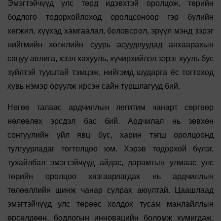
Эмэгтэйчүүд улс төрд идэвхтэй оролцож, төрийн
бодлого тодорхойлоход оролцсоноор гэр бүлийн
хөгжил, хүүхэд хамгаалал, боловсрол, эрүүл мэнд зэрэг
нийгмийн хөгжлийн суурь асуудлуудад анхаарахын
сацуу авлига, хээл хахууль, хүчирхийлэл зэрэг хууль бус
зүйлтэй тууштай тэмцэж, нийгэмд шударга ёс тогтоход
хувь нэмэр оруулж ирсэн сайн туршлагууд бий.
Нөгөө талаас ардчиллын легитим чанарт сөргөөр
нөлөөлөх эрсдэл бас бий. Ардчилал нь зөвхөн
сонгуулийн үйл явц бус, харин тэгш оролцоонд
тулгуурладаг тогтолцоо юм. Хэрэв тодорхой бүлэг,
тухайлбал эмэгтэйчүүд айдас, дарамтын улмаас улс
төрийн оролцоо хязгаарлагдах нь ардчиллын
төлөөллийн шинж чанар сулрах аюултай. Цаашлаад
эмэгтэйчүүд улс төрөөс холдох тусам манлайллын
өрсөлдөөн, бодлогын инновацийн боломж хумигдаж,