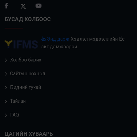
БУСАД ХОЛБООС
Энд дарж
Хэвлэл мэдээллийн Ёс
зүйг дэмжээрэй.
Холбоо барих
Сайтын нөхцөл
Бидний тухай
Тайлан
FAQ
ЦАГИЙН ХУВААРЬ