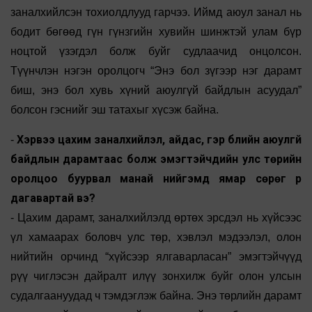
заналхийлсэн тохиолдлууд гарчээ. Иймд аюул занал нь
бодит бөгөөд гүн гүнзгийн хувийн шинжтэй улам бүр
ноцтой үзэгдэл болж буйг судлаачид онцолсон.
Түүнчлэн нэгэн оролцогч “Энэ бол зүгээр нэг дарамт
биш, энэ бол хувь хүний аюулгүй байдлын асуудал”
болсон гэснийг эш татахыг хүсэж байна.
Хэрвээ цахим заналхийлэл, айдас, гэр бүлийн аюулгүй
-
байдлын дарамтаас болж эмэгтэйчүүдийн улс төрийн
оролцоо буурвал манай нийгэмд ямар сөрөг үр
дагавартай вэ?
- Цахим дарамт, заналхийлэлд өртөх эрсдэл нь хүйсээс
үл хамаарах боловч улс төр, хэвлэл мэдээлэл, олон
нийтийн орчинд “хүйсээр ялгаварласан” эмэгтэйчүүд
рүү чиглэсэн дайралт илүү зонхилж буйг олон улсын
судалгаануудад ч тэмдэглэж байна. Энэ төрлийн дарамт