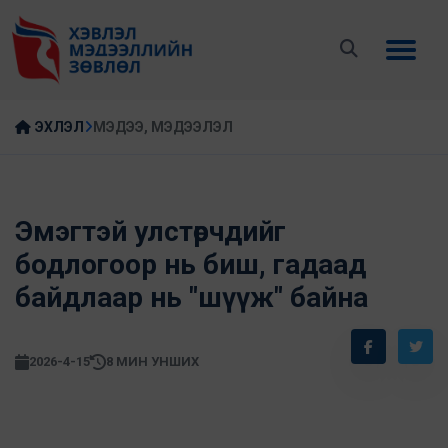
ЭХЛЭЛ
МЭДЭЭ, МЭДЭЭЛЭЛ
Эмэгтэй улстөрчдийг
бодлогоор нь биш, гадаад
байдлаар нь "шүүж" байна
2026-4-15
8 МИН УНШИХ