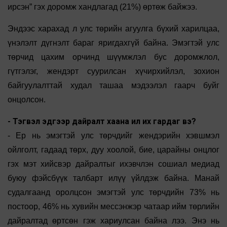
ирсэн” гэх доромж хандлагад (21%) өртөж байжээ.
Эндээс харахад л улс төрийн агуулга бүхий харилцаа,
үнэлэлт дүгнэлт бараг яригдахгүй байна. Эмэгтэй улс
төрчид цахим орчинд шүүмжлэл бус доромжлол,
гүтгэлэг, жендэрт суурилсан хүчирхийлэл, зохион
байгуулалттай худал ташаа мэдээлэл гаарч буйг
онцолсон.
- Тэгвэл эдгээр дайралт хаана илүү их гардаг вэ?
- Ер нь эмэгтэй улс төрчдийг жендэрийн хэвшмэл
ойлголт, гадаад төрх, дуу хоолой, бие, царайны онцлог
гэх мэт хийсвэр дайралтыг ихэвчлэн сошиал медиад
буюу фэйсбүүк талбарт илүү үйлдэж байна. Манай
судалгаанд оролцсон эмэгтэй улс төрчдийн 73% нь
постоор, 46% нь хувийн мессэнжэр чатаар ийм төрлийн
дайралтад өртсөн гэж хариулсан байна лээ. Энэ нь