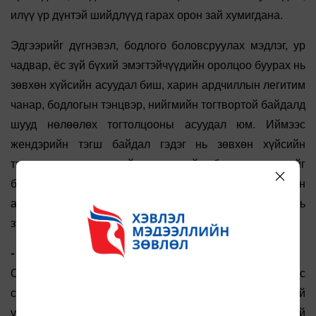
илүү үр дүнтэй шийдлүүд гарах орон зай хумигдана.
Эдгээрийг дүгнэвэл, бодлого боловсруулах мэдлэг, ур
чадвар, ёс зүй бүхий эмэгтэйчүүдийн оролцоо буурах нь
зөвхөн хүйсийн асуудал биш, харин ардчиллын легитим
чанар, бодлогын тэнцвэр, нийгмийн тогтвортой байдалд
шууд нөлөөлөх тогтолцооны асуудал юм. Иймээс
жендэрийн тэгш байдал гэдэг нь зөвхөн хүйсийн
тэнцвэр хангах төдий өнгөц зүйл биш юм гэдгийг
бодлогын хувьд, тогтолцооны хувьд харж төлөөллийн
ардчиллыг бэхжүүлэхийн төлөө үргэлж тэмүүлж байх нь
зүйтэй.
- Тэгвэл шийдэл нь юу байж болох вэ?
Олон шийдэл санал болгож болно. Эдгээрээс
судалгааны зөвлөмж хэсэгт оруулсан байгаа. Эмэгтэй
улстөрчдийн цахим аюулгүй байдлыг зөвхөн хувь хүний