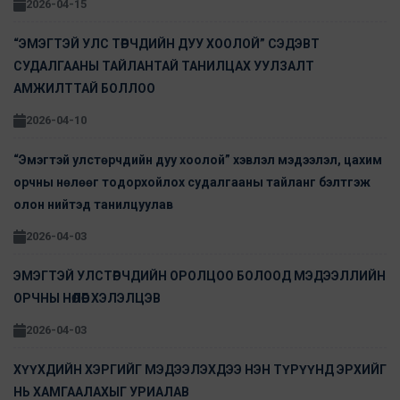
2026-04-15
“ЭМЭГТЭЙ УЛС ТӨРЧДИЙН ДУУ ХООЛОЙ” СЭДЭВТ
СУДАЛГААНЫ ТАЙЛАНТАЙ ТАНИЛЦАХ УУЛЗАЛТ
АМЖИЛТТАЙ БОЛЛОО
2026-04-10
“Эмэгтэй улстөрчдийн дуу хоолой” хэвлэл мэдээлэл, цахим
орчны нөлөөг тодорхойлох судалгааны тайланг бэлтгэж
олон нийтэд танилцуулав
2026-04-03
ЭМЭГТЭЙ УЛСТӨРЧДИЙН ОРОЛЦОО БОЛООД МЭДЭЭЛЛИЙН
ОРЧНЫ НӨЛӨӨГ ХЭЛЭЛЦЭВ
2026-04-03
ХҮҮХДИЙН ХЭРГИЙГ МЭДЭЭЛЭХДЭЭ НЭН ТҮРҮҮНД ЭРХИЙГ
НЬ ХАМГААЛАХЫГ УРИАЛАВ