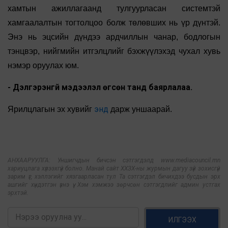
хамтын ажиллагаанд тулгуурласан системтэй
хамгаалалтын тогтолцоо болж төлөвших нь үр дүнтэй.
Энэ нь эцсийн дүндээ ардчиллын чанар, бодлогын
тэнцвэр, нийгмийн итгэлцлийг бэхжүүлэхэд чухал хувь
нэмэр оруулах юм.
- Дэлгэрэнгүй мэдээлэл өгсөн танд баярлалаа.
энд
Ярилцлагын эх хувийг
дарж уншаарай.
АНХААРУУЛГА: Уншигчдын бичсэн сэтгэгдэлд www.mediacouncil.mn
хариуцлага хүлээхгүй болно. Манай сайт ХХЗХ-ны журмын дагуу зүй зохисгүй
зарим үг, хэллэгийг хязгаарласан тул Та сэтгэгдэл бичихдээ бусдын эрх
ашгийг хүндэтгэн үзнэ үү. Хэм хэмжээ зөрчсөн сэтгэгдлийг админ устгах
эрхтэй.
ИЛГЭЭХ