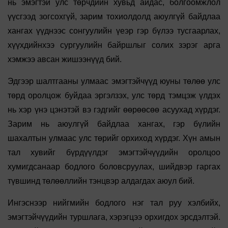
нь эмэгтэй улс төрчдийн хувьд айдас, болгоомжлол
үүсгээд зогсохгүй, зарим тохиолдолд аюулгүй байдлаа
хангах үүднээс сонгуулийн үеэр гэр бүлээ тусгаарлах,
хүүхдийнхээ сургуулийн байршлыг солих зэрэг арга
хэмжээ авсан жишээнүүд бий.
Эдгээр шалтгааны улмаас эмэгтэйчүүд юуны төлөө улс
төрд оролцож буйдаа эргэлзэх, улс төрд тэмцэж үлдэх
нь хэр үнэ цэнэтэй вэ гэдгийг өөрөөсөө асуухад хүрдэг.
Зарим нь аюулгүй байдлаа хангах, гэр бүлийн
шахалтын улмаас улс төрийг орхиход хүрдэг. Хүн амын
тал хувийг бүрдүүлдэг эмэгтэйчүүдийн оролцоо
хумигдсанаар бодлого боловсруулах, шийдвэр гаргах
түвшинд төлөөллийн тэнцвэр алдагдах аюул бий.
Ингэснээр нийгмийн бодлого нэг тал руу хэлбийх,
эмэгтэйчүүдийн туршлага, хэрэгцээ орхигдох эрсдэлтэй.