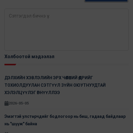
Холбоотой мэдээлэл
ДЭЛХИЙН ХЭВЛЭЛИЙН ЭРХ ЧӨЛӨӨНИЙ ӨДРИЙГ
ТОХИОЛДУУЛАН СЭТГҮҮЛ ЗҮЙН ОЮУТНУУДТАЙ
ХЭЛЭЛЦҮҮЛЭГ ӨРНҮҮЛЛЭЭ
2026-05-05
Эмэгтэй улстөрчдийг бодлогоор нь биш, гадаад байдлаар
нь "шүүж" байна