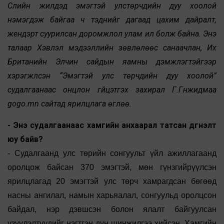
Сүүлийн жилүүдэд эмэгтэй улстөрчдийн дуу хоолой
нэмэгдэж байгаа ч тэднийг дагаад цахим дайралт,
жендэрт суурилсан доромжлол улам ил болж байна. Энэ
талаар Хэвлэл мэдээллийн зөвлөлөөс санаачлан, Их
Британийн Элчин сайдын яамны дэмжлэгтэйгээр
хэрэгжүүлсэн “Эмэгтэй улс төрчдийн дуу хоолой”
судалгаанаас онцлон гүйцэтгэх захирал Г.Гүнжидмаа
gogo.mn сайтад ярилцлага өглөө.
- Энэ судалгаанаас хамгийн анхаарал татсан дүгнэлт
юу байв?
- Судалгаанд улс төрийн сонгуульт үйл ажиллагаанд
оролцож байсан 370 эмэгтэй, мөн гүнзгийрүүлсэн
ярилцлагад 20 эмэгтэй улс төрч хамрагдсан бөгөөд
насны ангилал, намын харьяалал, сонгуульд оролцсон
байдал, нэр дэвшсэн болон ялалт байгуулсан
үзүүлэлтүүдийг нэгтгэн дүн шинжилгээ хийсэн. Хамгийн