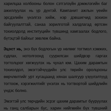
харилцаа холбооны болон сэтгэлзүйн дэмжлэгийн баг
ажиллуулах нь үр дүнтэй. Кампанит ажлын үеийн
эрсдэлийн үнэлгээ хийж, нэр дэвшигчид зохион
байгуулалттай, санаа зорилготой халдлагад өртсөн
тохиолдолд институцийн түвшинд хамгаалах бодлого,
бүтэцтэй байхыг зөвлөж байна.
Эцэст нь,
энэ бүх бодлогын үр нөлөөг тогтмол хэмжих,
судлах, нотолгоонд суурилсан шийдвэр гаргах
тогтолцоог хөгжүүлэх нь чухал юм. Цахим дарамтын
тохиолдол, эмэгтэйчүүдийн улс төрийн оролцооны
өөрчлөлтийг урт хугацаанд хянах шалгуур үзүүлэлтүүд
тогтоож, хэрэгжилтийг үнэлэх нь тогтвортой шийдлийн
үндэс болно.
Эмэгтэй улс төрчдийн эсрэг цахим дарамтыг бууруулах
нь ганц салбарын бус, харин нийгмийн бүх түвшний