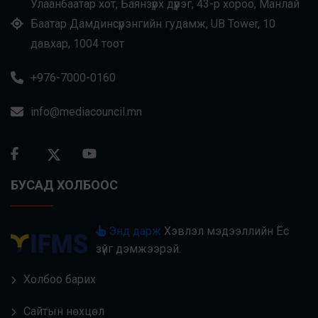
Улаанбаатар хот, Баянзүрх дүүрэг, 43-р хороо, Манлай
Баатар Дамдинсүрэнгийн гудамж, UB Tower, 10
давхар, 1004 тоот
+976-7000-0160
info@mediacouncil.mn
БУСАД ХОЛБООС
Энд дарж
Хэвлэл мэдээллийн Ёс
зүйг дэмжээрэй.
Холбоо барих
Сайтын нөхцөл