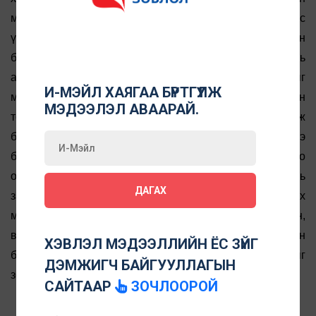
мэдээлэлд “Хийгээгүй хэргээ нотлоод явах процесс
үргэлжлэх нь байна” гэх зэргээр нэр бүхий хоёр иргэн
буруугүй гэж ойлгогдохоор мэдээлжээ. Эдгээр нь
агуулгыг буруугаар ойлгуулсан, нөхцөл байдлыг
И-МЭЙЛ ХАЯГАА БҮРТГҮҮЛЖ
мушгин гуйвуулсан, хэт хялбарчилсан, сурвалжилгын
МЭДЭЭЛЭЛ АВААРАЙ.
төгсгөлд “Ямар ч байсан ингээд нэг айл элэг бүтэн болж
байгаад баярлалаа. Биднийг дэмжиж байсан үзэгчдэдээ
баярлалаа” гэх зэргээр дүгнэлт хийж, үзэл бодлоо
1.1, 1.3, 1.5
оруулсан зэргийг үндэслэн редакц
дахь
ДАГАХ
заалтуудыг зөрчсөн хэмээн үзсэн. Харин редакц дээрх
мэдээллээ шүүхийн шийдвэрт үндэслэн бэлтгэсэн,
видео бичлэгийн үеэр яриа өгч буй иргэдийн хэн
ХЭВЛЭЛ МЭДЭЭЛЛИЙН ЁС ЗҮЙГ
1.2
болохыг хэлж, танилцуулсан тул
дахь заалтыг
ДЭМЖИГЧ БАЙГУУЛЛАГЫН
зөрчөөгүй гэж үзлээ.
САЙТААР
ЗОЧЛООРОЙ