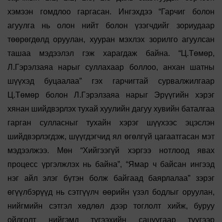
хэмээн гомдлоо гаргасан. Ингэхдээ “Гарчиг болон
агуулга нь олон нийт болон үзэгчдийг зориудаар
төөрөгдөлд оруулан, хууран мэхлэх зорилго агуулсан
ташаа мэдээлэл гэж харагдаж байна. “Ц.Төмөр,
Л.Гэрэлзаяа нарыг суллахаар боллоо, анхан шатны
шүүхэд буцаалаа” гэх гарчигтай сурвалжилгаар
Ц.Төмөр болон Л.Гэрэлзаяа нарыг Эрүүгийн хэрэг
хянан шийдвэрлэх тухай хуулийн дагуу хувийн баталгаа
гарган сулласныг тухайн хэрэг шүүхээс эцэслэн
шийдвэрлэгдэж, шүүгдэгчид ял өгөлгүй цагаатгасан мэт
мэдээлжээ. Мөн “Хийгээгүй хэргээ нотлоод явах
процесс үргэлжлэх нь байна”, “Ямар ч байсан ингээд
нэг айл элэг бүтэн болж байгаад баярлалаа” зэрэг
өгүүлбэрүүд нь сэтгүүлч өөрийн үзэл бодлыг оруулан,
нийгмийн сэтгэл хөдлөл дээр тоглолт хийж, буруу
ойлголт нийгэмд түгээхийн сацуугаар түүгээр