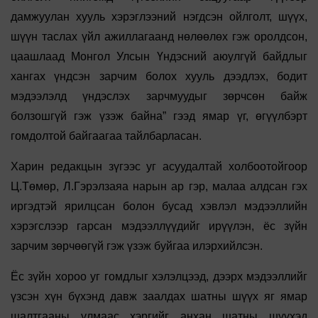
дамжуулан хууль хэрэглээний нэгдсэн ойлголт, шүүх,
шүүн таслах үйл ажиллагаанд нөлөөлөх гэж оролдсон,
цаашлаад Монгол Улсын Үндэсний аюулгүй байдлыг
хангах үндсэн зарчим болох хууль дээдлэх, бодит
мэдээлэлд үндэслэх зарчмуудыг зөрчсөн байж
болзошгүй гэж үзэж байна” гээд ямар үг, өгүүлбэрт
гомдолтой байгаагаа тайлбарласан.
Харин редакцын зүгээс уг асуудалтай холбоотойгоор
Ц.Төмөр, Л.Гэрэлзаяа нарын ар гэр, малаа алдсан гэх
иргэдтэй ярилцсан болон бусад хэвлэл мэдээллийн
хэрэгслээр гарсан мэдээллүүдийг ирүүлэн, ёс зүйн
зарчим зөрчөөгүй гэж үзэж буйгаа илэрхийлсэн.
Ёс зүйн хороо уг гомдлыг хэлэлцээд, дээрх мэдээллийг
үзсэн хүн бүхэнд давж заалдах шатны шүүх яг ямар
шалтгааны улмаас хэргийг анхан шатны шүүхэд