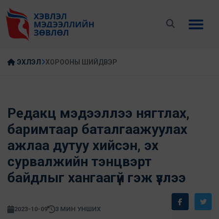
ЭХЛЭЛ
ХОРООНЫ ШИЙДВЭР
Редакц мэдээллээ нягтлах,
баримтаар баталгаажуулах
ажлаа дутуу хийсэн, эх
сурвалжийн тэнцвэрт
байдлыг хангаагүй гэж үзлээ
2023-10-09
3 МИН УНШИХ