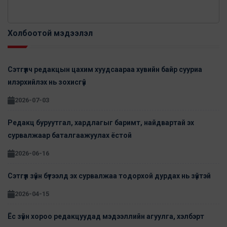
Холбоотой мэдээлэл
Сэтгүүлч редакцын цахим хуудсаараа хувийн байр сууриа
илэрхийлэх нь зохисгүй
2026-07-03
Редакц буруутгал, хардлагыг баримт, найдвартай эх
сурвалжаар баталгаажуулах ёстой
2026-06-16
Сэтгүүл зүйн бүтээлд эх сурвалжаа тодорхой дурдах нь зүйтэй
2026-04-15
Ёс зүйн хороо редакцуудад мэдээллийн агуулга, хэлбэрт