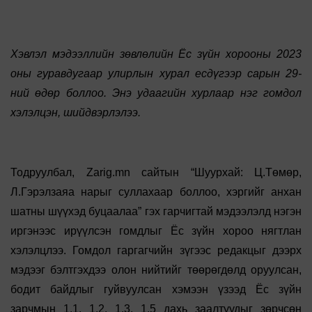
Хэвлэл мэдээллийн зөвлөлийн Ёс зүйн хорооны 2023
оны гуравдугаар улирлын хурал есдүгээр сарын 29-
ний өдөр боллоо. Энэ удаагийн хурлаар нэг гомдол
хэлэлцэн, шийдвэрлэлээ.
Тодруулбал, Zarig.mn сайтын “Шуурхай: Ц.Төмөр,
Л.Гэрэлзаяа нарыг суллахаар боллоо, хэргийг анхан
шатны шүүхэд буцаалаа” гэх гарчигтай мэдээлэлд нэгэн
иргэнээс ирүүлсэн гомдлыг Ёс зүйн хороо нягтлан
хэлэлцлээ. Гомдол гаргагчийн зүгээс редакцыг дээрх
мэдээг бэлтгэхдээ олон нийтийг төөрөгдөлд оруулсан,
бодит байдлыг гуйвуулсан хэмээн үзээд Ёс зүйн
зарчмын 1.1, 1.2, 1.3, 1.5 дахь заалтуудыг зөрчсөн