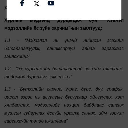
Хавсралт
Хурлын мэдээнд дурдагдаж буй “Хэвлэл
мэдээллийн ёс зүйн зарчим”-ын заалтууд:
1.1 - “Мэдээлэл нь үнэнд нийцсэн эсэхийг
баталгаажуулж, санамсаргүй алдаа гаргахаас
зайлсхийнэ”
1.2 - “Эх сурвалжийн баталгаатай эсэхийг нягталж,
тодорхой дурдахыг эрмэлзэнэ”
1.3 - “Бүтээлийн гарчиг, зураг, дүрс, дуу, график,
ишлэл зэрэг нь агуулгыг буруугаар ойлгуулах, хэт
хялбарчлах, мэдээллийг нөхцөл байдлаас салгаж
мушгин гуйвуулах ёсгүйг үргэлж санаж, ийм зөрчил
гаргахгүйн төлөө ажиллана”