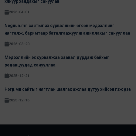
хянуур хандахыг сануулав
2026-04-01
Neguun.mn сайтыг эх сурвалжийн өгсөн мэдээллийг
нягталж, баримтаар баталгаажуулж ажиллахыг санууллаа
2026-03-20
Мэдээллийн эх сурвалжаа заавал дурдаж байхыг
редакцуудад санууллаа
2025-12-21
Нэгүүн.мн сайтыг нягтлан шалгах ажлаа дутуу хийсэн гэж үзэв
2025-12-15