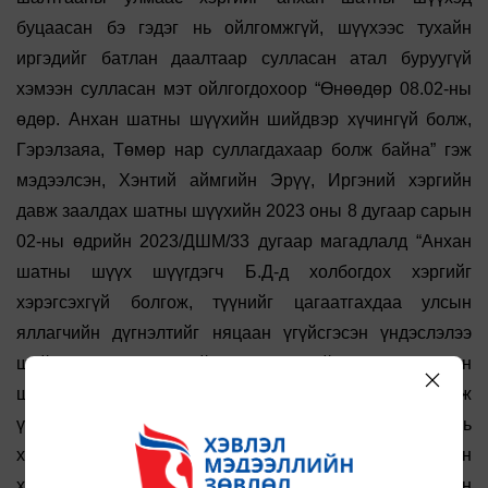
буцаасан бэ гэдэг нь ойлгомжгүй, шүүхээс тухайн
иргэдийг батлан даалтаар сулласан атал буруугүй
хэмээн сулласан мэт ойлгогдохоор “Өнөөдөр 08.02-ны
өдөр. Анхан шатны шүүхийн шийдвэр хүчингүй болж,
Гэрэлзаяа, Төмөр нар суллагдахаар болж байна” гэж
мэдээлсэн, Хэнтий аймгийн Эрүү, Иргэний хэргийн
давж заалдах шатны шүүхийн 2023 оны 8 дугаар сарын
02-ны өдрийн 2023/ДШМ/33 дугаар магадлалд “Анхан
шатны шүүх шүүгдэгч Б.Д-д холбогдох хэргийг
хэрэгсэхгүй болгож, түүнийг цагаатгахдаа улсын
яллагчийн дүгнэлтийг няцаан үгүйсгэсэн үндэслэлээ
шийдвэртээ тусгаагүй нь Эрүүгийн хэрэг хянан
шийдвэрлэх тухай хууль ноцтой зөрчсөн байна гэж
үзээд, давж заалдах шатны шүүх шийдвэрийг бүхэлд нь
хүчингүй болгож, хэргийг анхан шатны шүүхээр дахин
хэлэлцүүлэхээр тогтлоо” гэжээ. Харин редакцын