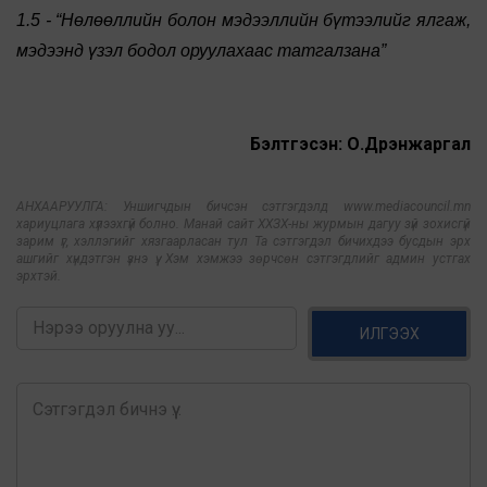
1.5 - “Нөлөөллийн болон мэдээллийн бүтээлийг ялгаж,
мэдээнд үзэл бодол оруулахаас татгалзана”
Бэлтгэсэн: О.Дүүрэнжаргал
АНХААРУУЛГА: Уншигчдын бичсэн сэтгэгдэлд www.mediacouncil.mn
хариуцлага хүлээхгүй болно. Манай сайт ХХЗХ-ны журмын дагуу зүй зохисгүй
зарим үг, хэллэгийг хязгаарласан тул Та сэтгэгдэл бичихдээ бусдын эрх
ашгийг хүндэтгэн үзнэ үү. Хэм хэмжээ зөрчсөн сэтгэгдлийг админ устгах
эрхтэй.
ИЛГЭЭХ