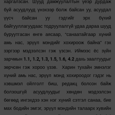
харгалзсан. Шууд дамжуулалтын үеэр дурдаж
буй асуудлууд үнэхээр болж байсан уу, асуудал
үүсч байсан уу гэдгийг эрх бүхий
байгууллагуудаас тодруулалгүй удаа дараа шууд
буруутгасан өнгө аясаар, “санаатайгаар хүний
амь нас, эрүүл мэндийг хохироож байна” гэх
зэргээр мэдээлсэн гэж үзсэн. Иймээс ёс зүйн
1.1, 1.2, 1.3, 1.5, 1.6, 4.2
зарчмын
дахь заалтуудыг
зөрчсөн гэж хороо үзэв. Харин тухайн эмнэлэг
хүний амь нас, эрүүл мэнд хохироодог гэдэг нь
хэвшмэл ойлголт биш, редакц болсон байж
болзошгүй асуудлуудыг хөндөн мэдээлсэн
бөгөөд ингэхдээ хэн нэг хүний сэтгэл санаа, бие
мах бодийн эмгэг, эрүүл мэндийн талаарх хувийн