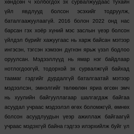
хөндсөн ч холбогдох эх сурвалжуудаас тухайн
үйл явдлууд болсон эсэхийг тодруулж,
баталгаажуулаагүй. 2016 болон 2022 онд нас
барсан гэх хоёр хүний мэс заслын үеэр болсон
үйлдэл бүрийг хажуугаас нь харж байсан мэтээр
ингэсэн, тэгсэн хэмээн дүгнэн ярьж үзэл бодлоо
оруулсан. Мэдээллүүд нь ямар нэг байдлаар
нотлогдоогүй, тодорхой эх сурвалжгүй байхад
таамаг гэдгийг дурдалгүй баталгаатай мэтээр
мэдээлсэн, эмнэлгийг төлөөлөн яриа өгсөн эмч
нь хуулийн байгууллагаар шалгагдаж байгаа
асуудал учраас мэдээлэл өгөх боломжгүй, өмнөх
болсон асуудлуудын үеэр ажиллаж байгаагүй
учраас мэдэхгүй байна гэдгээ илэрхийлж буйг үл