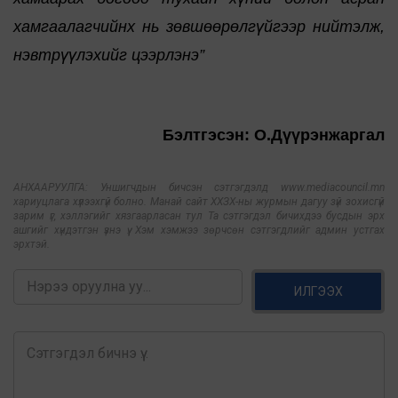
хамгаалагчийнх нь зөвшөөрөлгүйгээр нийтэлж,
нэвтрүүлэхийг цээрлэнэ”
Бэлтгэсэн: О.Дүүрэнжаргал
АНХААРУУЛГА: Уншигчдын бичсэн сэтгэгдэлд www.mediacouncil.mn
хариуцлага хүлээхгүй болно. Манай сайт ХХЗХ-ны журмын дагуу зүй зохисгүй
зарим үг, хэллэгийг хязгаарласан тул Та сэтгэгдэл бичихдээ бусдын эрх
ашгийг хүндэтгэн үзнэ үү. Хэм хэмжээ зөрчсөн сэтгэгдлийг админ устгах
эрхтэй.
ИЛГЭЭХ