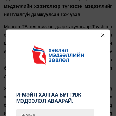
мэдээллийн хэрэгслээр түгээсэн мэдээллийг
нягтлалгүй дамжуулсан гэж үзэв
Монгол ТВ телевизээс дээрх агуулгаар Tovch.mn
сайтад мөн гомдол ирүүлсэн. Eguur.mn сайтын
мэдээллээс ялгаатай нь Tovch.mn сайт албан
ёсны сошиал хуудсуудаараа /фэйсбүүк, твиттер/
“Продакшнууд vs Хамтлаг, дуучид, уран
бүтээлчид…” гэх гарчигтай зурган мэдээлэл
дамжуулсан байв.
Хороо уг гомдлыг хэлэлцээд редакц бусад
И-МЭЙЛ ХАЯГАА БҮРТГҮҮЛЖ
хэвлэл мэдээллийн хэрэгслийг баталгаатай эх
МЭДЭЭЛЭЛ АВААРАЙ.
сурвалж гэж үзэх нь учир дутагдалтай бөгөөд
ийм тохиолдолд тухайн мэдээлэл нь үнэнд