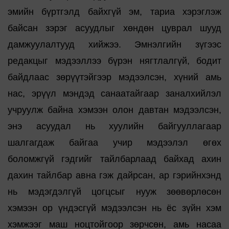
эмийн бүртгэлд байхгүй эм, тариа хэрэглэж
байсан зэрэг асуудлыг хөндөн цуврал шууд
дамжуулалтууд хийжээ. Эмнэлгийн зүгээс
редакцыг мэдээллээ бүрэн нягтлалгүй, бодит
байдлаас зөрүүтэйгээр мэдээлсэн, хүний амь
нас, эрүүл мэндэд санаатайгаар заналхийлэл
учруулж байна хэмээн олон давтан мэдээлсэн,
энэ асуудал нь хуулийн байгууллагаар
шалгагдаж байгаа учир мэдээлэл өгөх
боломжгүй гэдгийг тайлбарлаад байхад ахин
дахин тайлбар авна гэж дайрсан, ар гэрийнхэнд
нь мэдэгдэлгүй цогцсыг нууж зөөвөрлөсөн
хэмээн ор үндэсгүй мэдээлсэн нь ёс зүйн хэм
хэмжээг маш ноцтойгоор зөрчсөн, амь насаа