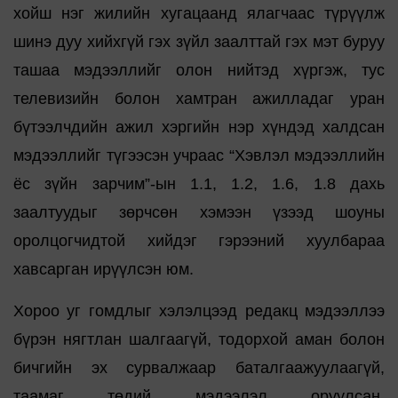
хойш нэг жилийн хугацаанд ялагчаас түрүүлж
шинэ дуу хийхгүй гэх зүйл заалттай гэх мэт буруу
ташаа мэдээллийг олон нийтэд хүргэж, тус
телевизийн болон хамтран ажилладаг уран
бүтээлчдийн ажил хэргийн нэр хүндэд халдсан
мэдээллийг түгээсэн учраас “Хэвлэл мэдээллийн
ёс зүйн зарчим”-ын 1.1, 1.2, 1.6, 1.8 дахь
заалтуудыг зөрчсөн хэмээн үзээд шоуны
оролцогчидтой хийдэг гэрээний хуулбараа
хавсарган ирүүлсэн юм.
Хороо уг гомдлыг хэлэлцээд редакц мэдээллээ
бүрэн нягтлан шалгаагүй, тодорхой аман болон
бичгийн эх сурвалжаар баталгаажуулаагүй,
таамаг төдий мэдээлэл оруулсан,