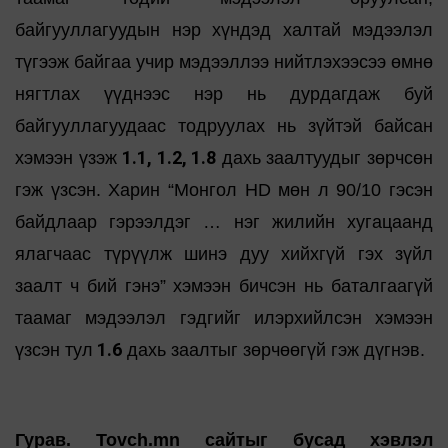
байгууллагуудын нэр хүндэд халтай мэдээлэл
түгээж байгаа учир мэдээллээ нийтлэхээсээ өмнө
нягтлах үүднээс нэр нь дурдагдаж буй
байгууллагуудаас тодруулах нь зүйтэй байсан
1.1, 1.2, 1.8
хэмээн үзэж
дахь заалтуудыг зөрчсөн
гэж үзсэн. Харин “Монгол HD мөн л 90/10 гэсэн
байдлаар гэрээлдэг … нэг жилийн хугацаанд
ялагчаас түрүүлж шинэ дуу хийхгүй гэх зүйл
заалт ч бий гэнэ” хэмээн бичсэн нь баталгаагүй
таамаг мэдээлэл гэдгийг илэрхийлсэн хэмээн
1.6
үзсэн тул
дахь заалтыг зөрчөөгүй гэж дүгнэв.
Гурав. Tovch.mn сайтыг бусад хэвлэл