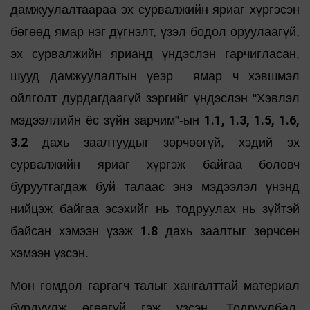
дамжуулалтаараа эх сурвалжийн яриаг хүргэсэн
бөгөөд ямар нэг дүгнэлт, үзэл бодол оруулаагүй,
эх сурвалжийн ярианд үндэслэн гарчигласан,
шууд дамжуулалтын үеэр ямар ч хэвшмэл
ойлголт дурдагдаагүй зэргийг үндэслэн “Хэвлэл
1.1, 1.3, 1.5, 1.6,
мэдээллийн ёс зүйн зарчим”-ын
3.2
дахь заалтуудыг зөрчөөгүй, хэдий эх
сурвалжийн яриаг хүргэж байгаа боловч
буруутгагдаж буй талаас энэ мэдээлэл үнэнд
нийцэж байгаа эсэхийг нь тодруулах нь зүйтэй
1.8
байсан хэмээн үзэж
дахь заалтыг зөрчсөн
хэмээн үзсэн.
Мөн гомдол гаргагч талыг хангалттай материал
бүрдүүлж өгөөгүй гэж үзсэн. Тодруулбал,