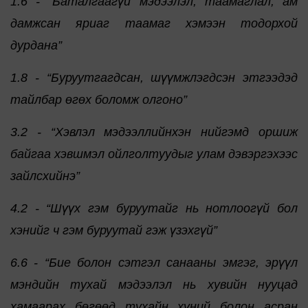
1.6 - “Баталгаагүй мэдээлэл, таамаглал, ам
дамжсан яриаг таамаг хэмээн тодорхой
дурдана”
1.8 - “Буруутгагдсан, шүүмжлэгдсэн этгээдэд
тайлбар өгөх боломж олгоно”
3.2 - “Хэвлэл мэдээллийнхэн нийгэмд оршиж
байгаа хэвшмэл ойлголтуудыг улам дэвэргэхээс
зайлсхийнэ”
4.2 - “Шүүх гэм буруутайг нь нотлоогүй бол
хэнийг ч гэм буруутай гэж үзэхгүй”
6.6 - “Бие болон сэтгэл санааны эмгэг, эрүүл
мэндийн тухай мэдээлэл нь хувийн нууцад
хамаарах бөгөөд тухайн хүний болон асран