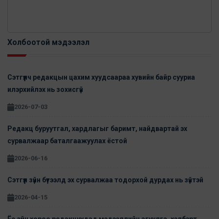
Холбоотой мэдээлэл
Сэтгүүлч редакцын цахим хуудсаараа хувийн байр сууриа
илэрхийлэх нь зохисгүй
2026-07-03
Редакц буруутгал, хардлагыг баримт, найдвартай эх
сурвалжаар баталгаажуулах ёстой
2026-06-16
Сэтгүүл зүйн бүтээлд эх сурвалжаа тодорхой дурдах нь зүйтэй
2026-04-15