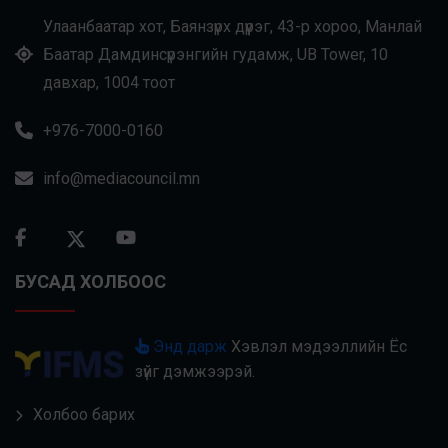
Улаанбаатар хот, Баянзүрх дүүрэг, 43-р хороо, Манлай
Баатар Дамдинсүрэнгийн гудамж, UB Tower, 10
давхар, 1004 тоот
+976-7000-0160
info@mediacouncil.mn
БУСАД ХОЛБООС
Энд дарж
Хэвлэл мэдээллийн Ёс
зүйг дэмжээрэй.
Холбоо барих