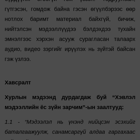
гүтгэсэн, гомдож байна гэсэн өгүүлбэрээс өөр
нотлох баримт материал байхгүй, бичиж,
нийтэлсэн мэдээллүүдээ бэлдэхдээ тухайн
эмнэлгээс хэрхэн асууж сурагласан талаарх
аудио, видео зэргийг ирүүлэх нь зүйтэй байсан
гэж үзлээ.
Хавсралт
Хурлын мэдээнд дурдагдаж буй “Хэвлэл
мэдээллийн ёс зүйн зарчим”-ын заалтууд:
1.1 - “Мэдээлэл нь үнэнд нийцсэн эсэхийг
баталгаажуулж, санамсаргүй алдаа гаргахаас