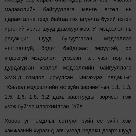
мэдээллийн байгууллага мөнгө өгтөл нь
дарамтална гээд байгаа гэх агуулга бүхий нэгэн
иргэний яриаг шууд дамжуулжээ. Уг мэдээлэл нь
редакцыг шууд буруутгасан, мэдээллээ
нягтлалгүй, бодит байдлаас зөрүүтэй, ор
үндэсгүй мэдээлэл түгээсэн гэж үзэн нэр нь
дурдагдсан хэвлэл мэдээллийн байгууллага
ХМЗ-д гомдол ирүүлсэн. Ингэхдээ редакцыг
“Хэвлэл мэдээллийн ёс зүйн зарчим”-ын 1.1, 1.3,
1.5, 1.6, 1.8, 3.2 дахь заалтуудыг зөрчсөн гэж
үзэж буйгаа илэрхийлсэн байв.
Хороо уг гомдлыг сэтгүүл зүйн ёс зүйн хэм
хэмжээний хүрээнд авч үзээд редакц дээрх шууд