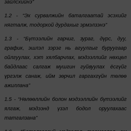
зайлсхийнэ”
1.2 - “Эх сурвалжийн баталгаатай эсэхийг
нягталж, тодорхой дурдахыг эрмэлзэнэ”
1.3 - “Бүтээлийн гарчиг, зураг, дүрс, дуу,
график, эшлэл зэрэг нь агуулгыг буруугаар
ойлгуулах, хэт хялбарчлах, мэдээллийг нөхцөл
байдлаас салгаж мушгин гуйвуулах ёсгүйг
үргэлж санаж, ийм зөрчил гаргахгүйн төлөө
ажиллана”
1.5 - “Нөлөөллийн болон мэдээллийн бүтээлийг
ялгаж, мэдээнд үзэл бодол оруулахаас
татгалзана”