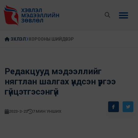
ЭХЛЭЛ
ХОРООНЫ ШИЙДВЭР
Редакцууд мэдээллийг
нягтлан шалгах үндсэн үүргээ
гүйцэтгэсэнгүй
2023-3-23
7 МИН УНШИХ