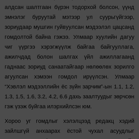
алдсан шалтгаан бүрэн тодорхой болсон, үүнд
эмнэлэг буруутай мэтээр ул суурьгүйгээр,
зориудаар мушгин гуйвуулсан мэдээлэл цацсанд
гомдолтой байна гэжээ. Улмаар хуулийн дагуу
чиг үүргээ хэрэгжүүлж байгаа байгууллага,
ажилчдад болон шалгах үйл ажиллагаанд
гаднаас зориуд санаатайгаар нөлөөлөх зорилго
агуулсан хэмээн гомдол ирүүлсэн. Улмаар
“Хэвлэл мэдээллийн ёс зүйн зарчим”-ын 1.1, 1.2,
1.3, 1.5, 1.6, 3.2, 4.2, 6.6 дахь заалтуудыг зөрчсөн
гэж үзэж буйгаа илэрхийлсэн юм.
Хороо уг гомдлыг хэлэлцээд редакц хэдий
зайлшгүй анхаарах ёстой чухал асуудлыг