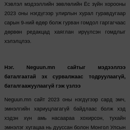
Хэвлэл мэдээллийн зөвлөлийн Ёс зүйн хорооны
2023 оны нэгдүгээр улирлын хурал гуравдугаар
сарын 9-ний өдөр болж гурван гомдол гаргагчаас
дөрвөн редакцад хаяглан ирүүлсэн гомдлыг
хэлэлцлээ.
Нэг. Neguun.mn сайтыг мэдээллээ
баталгаатай эх сурвалжаас тодруулаагүй,
баталгаажуулаагүй гэж үзлээ
Neguun.mn сайт 2023 оны нэгдүгээр сард эмч,
эмнэлгийн хариуцлагагүй байдлаас болж хэд
хэдэн хүн амь насаараа хохирсон, тухайн
эмнэлэг хугацаа нь дууссан болон Монгол Улсын