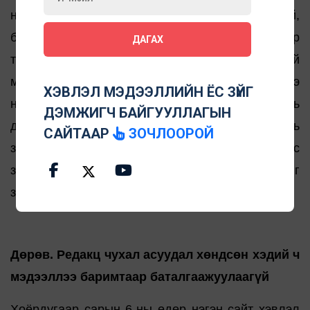
нийцсэн эсэхийг нягтлан шалгах нь зүйтэй,
баталгаагүй мэдээллийг баталгаатай мэтээр
ДАГАХ
түгээсэн, байгууллагуудын нэр хүндэд халтай
мэдээлэл түгээж байгаа учир мэдээллээ
ХЭВЛЭЛ МЭДЭЭЛЛИЙН ЁС ЗҮЙГ
нийтлэхээсээ өмнө нягтлах үүднээс нэр нь
ДЭМЖИГЧ БАЙГУУЛЛАГЫН
дурдагдаж буй байгууллагуудаас тодруулах нь
САЙТААР
ЗОЧЛООРОЙ
зүйтэй байсан гэж үзээд “Хэвлэл мэдээллийн ёс
1.1, 1.2, 1.6, 1.8
зүйн зарчим”-ын
дахь заалтуудыг
зөрчсөн хэмээн дүгнэсэн.
Дөрөв. Редакц чухал асуудал хөндсөн хэдий ч
мэдээллээ баримтаар баталгаажуулаагүй
Хоёрдугаар сарын 6-ны өдөр нэгэн сайт хэвлэл