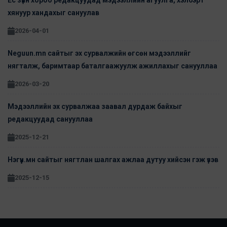
Ёс зүйн хороо редакцуудад мэдээллийн агуулга, хэлбэрт
хянуур хандахыг сануулав
2026-04-01
Neguun.mn сайтыг эх сурвалжийн өгсөн мэдээллийг
нягталж, баримтаар баталгаажуулж ажиллахыг санууллаа
2026-03-20
Мэдээллийн эх сурвалжаа заавал дурдаж байхыг
редакцуудад санууллаа
2025-12-21
Нэгүүн.мн сайтыг нягтлан шалгах ажлаа дутуу хийсэн гэж үзэв
2025-12-15