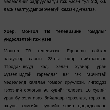
3.2, 6.6
мэдээллийг задруулаагүй гэж үзсэн тул
дахь заалтуудыг зөрчөөгүй хэмээн дүгнэлээ.
Хоёр. Монгол ТВ телевизийн гомдлыг
үндэслэлтэй гэж үзэв
Монгол ТВ телевизээс Eguur.mn сайтад
нэгдүгээр сарын 23-ны өдөр нийтлэгдсэн
“Продакшнууд хэд, хэдэн хувиар уран
бүтээлчидтэй гэрээлдэг вэ” гэх гарчигтай
мэдээлэлд хаяглан гомдол ирүүлсэн. Ингэхдээ
гэрээний орлогын 90 хувийг телевиз, 10 хувийг
уран бүтээлч авах байдлаар гэрээлдэг, гэрээ нь
шоуны хамгийн сүүлийн эфир цацагдсанаас