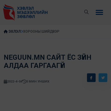
ЭХЛЭЛ
ХОРООНЫ ШИЙДВЭР
NEGUUN.MN САЙТ ЁС ЗҮЙН
АЛДАА ГАРГААГҮЙ
2022-4-04
5 МИН УНШИХ