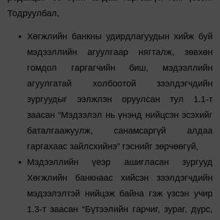
Тодруулбал,
Хөгжлийн банкны удирдлагуудын хийж буй
мэдээллийн агуулгаар нягталж, зөвхөн
гомдол гаргагчийн биш, мэдээллийн
агуулгатай холбоотой зээлдэгчдийн
зургуудыг ээлжлэн оруулсан тул 1.1-т
заасан “Мэдээлэл нь үнэнд нийцсэн эсэхийг
баталгаажуулж, санамсаргүй алдаа
гаргахаас зайлсхийнэ” гэснийг зөрчөөгүй,
Мэдээллийн үеэр ашигласан зургууд
Хөгжлийн банкнаас хийсэн зээлдэгчдийн
мэдээлэлтэй нийцэж байна гэж үзсэн учир
1.3-т заасан “Бүтээлийн гарчиг, зураг, дүрс,