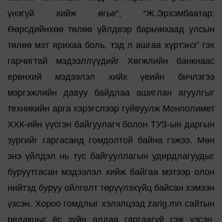
үнэгүй хийж өгье”, “Ж.Эрхэмбаатар:
Өөрсдийнхөө төлөө үйлдвэр барьчихаад улсын
төлөө мэт ярихаа боль, тэд л ашгаа хүртэнэ” гэх
гарчигтай мэдээллүүдийг Хөгжлийн банкнаас
ерөнхий мэдээлэл хийх үеийн бичлэгээ
мэргэжлийн давуу байдлаа ашиглан агуулгыг
техникийн арга хэрэгслээр гуйвуулж Монполимет
ХХК-ийн үүсгэн байгуулагч болон ТУЗ-ын даргын
зургийг гаргасанд гомдолтой байна гэжээ. Мөн
энэ үйлдэл нь тус байгууллагын удирдлагуудыг
буруутгасан мэдээлэл хийж байгаа мэтээр олон
нийтэд буруу ойлголт төрүүлэхүйц байсан хэмээн
үзсэн. Хороо гомдлыг хэлэлцээд zarig.mn сайтын
редакцыг ёс зүйн алдаа гаргаагүй гэж үзсэн.