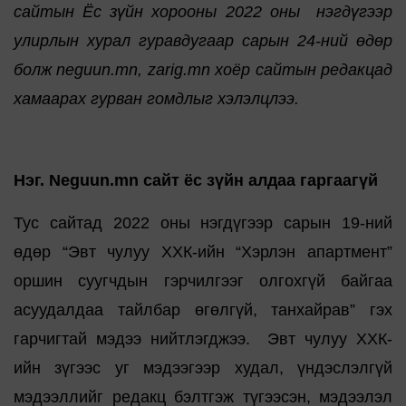
сайтын Ёс зүйн хорооны 2022 оны нэгдүгээр
улирлын хурал гуравдугаар сарын 24-ний өдөр
болж neguun.mn, zarig.mn хоёр сайтын редакцад
хамаарах гурван гомдлыг хэлэлцлээ.
Нэг. Neguun.mn сайт ёс зүйн алдаа гаргаагүй
Тус сайтад 2022 оны нэгдүгээр сарын 19-ний
өдөр “Эвт чулуу ХХК-ийн “Хэрлэн апартмент”
оршин суугчдын гэрчилгээг олгохгүй байгаа
асуудалдаа тайлбар өгөлгүй, танхайрав” гэх
гарчигтай мэдээ нийтлэгджээ. Эвт чулуу ХХК-
ийн зүгээс уг мэдээгээр худал, үндэслэлгүй
мэдээллийг редакц бэлтгэж түгээсэн, мэдээлэл