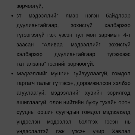
зөрчөөгүй,
Уг мэдээллийг ямар нэгэн байдлаар
дуулиантайгаар, зохисгүй хэлбэрээр
түгээгээгүй гэж үзсэн тул мөн зарчмын 4-т
заасан “Аливаа мэдээллийг зохисгүй
хэлбэрээр дуулиантайгаар түгээхээс
татгалзана” гэснийг зөрчөөгүй,
Мэдээллийг мушгин гуйвуулаагүй, гомдол
гаргагч талыг гүтгэсэн, доромжилсон хэлбэр
агуулаагүй, мэдээллийг хувийн зорилгод
ашиглаагүй, олон нийтийн буюу тухайн орон
сууцны оршин суугчдын гомдол мэдээлэлд
үндэслэн мэдээлэл бэлтгэх гэсэн нь
үндэслэлтэй гэж үзсэн учир Хэвлэл