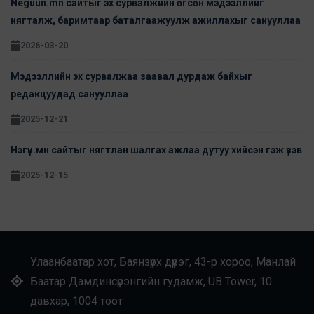
Neguun.mn сайтыг эх сурвалжийн өгсөн мэдээллийг
нягталж, баримтаар баталгаажуулж ажиллахыг санууллаа
2026-03-20
Мэдээллийн эх сурвалжаа заавал дурдаж байхыг
редакцуудад санууллаа
2025-12-21
Нэгүүн.мн сайтыг нягтлан шалгах ажлаа дутуу хийсэн гэж үзэв
2025-12-15
Улаанбаатар хот, Баянзүрх дүүрэг, 43-р хороо, Манлай
Баатар Дамдинсүрэнгийн гудамж, UB Tower, 10
давхар, 1004 тоот