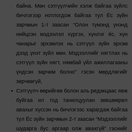
байна. Мөн сэтгүүлчийн хэлж байгаа зүйлс
бичлэгээр нотлогдож байгаа тул Ёс зүйн
зарчмын 1-т заасан “Олон түмэнд үнэнд
нийцсэн мэдээлэл хүргэх, хүнлэг ёс, хүн
чанарыг эрхэмлэх нь сэтгүүл зүйн эрхэм
дээд үнэт зүйл мөн. Мэдээллийг нягтлах нь
сэтгүүл зүйн нягт, нямбай үйл ажиллагааны
үндсэн зарчим болно” гэсэн мөрдлөгийг
зөрчөөгүй,
Сэтгүүлч өөрийгөө болон аль редакцаас явж
буйгаа ил тод танилцуулан зөвшөөрөл
авахыг хүссэн нь бичлэгээс харагдаж байгаа
тул Ёс зүйн зарчмын 2-т заасан “Мэдээллийг
шударга бус аргаар олж авахгүй” гэснийг