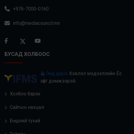
+976-7000-0160
info@mediacouncil.mn
БУСАД ХОЛБООС
Энд дарж
Хэвлэл мэдээллийн Ёс
зүйг дэмжээрэй.
Холбоо барих
Сайтын нөхцөл
Бидний тухай