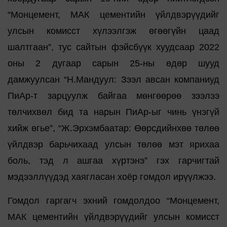
“Монцемент, МАК цементийн үйлдвэрүүдийг
улсын комисст хүлээлгэж өгөөгүйн цаад
шалтгаан”, тус сайтын фэйсбүүк хуудсаар 2022
оны 2 дугаар сарын 25-ны өдөр шууд
дамжуулсан “Н.Мандуул: Зээл авсан компаниуд
ПиАр-т зарцуулж байгаа мөнгөөрөө зээлээ
төлчихвөл бид та нарын ПиАр-ыг чинь үнэгүй
хийж өгье”, “Ж.Эрхэмбаатар: Өөрсдийнхөө төлөө
үйлдвэр барьчихаад улсын төлөө мэт ярихаа
боль, тэд л ашгаа хүртэнэ” гэх гарчигтай
мэдээллүүдэд хаягласан хоёр гомдол ирүүлжээ.
Гомдол гаргагч эхний гомдолдоо “Монцемент,
МАК цементийн үйлдвэрүүдийг улсын комисст