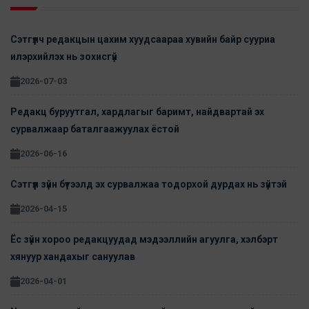
Сэтгүүлч редакцын цахим хуудсаараа хувийн байр сууриа
илэрхийлэх нь зохисгүй
2026-07-03
Редакц буруутгал, хардлагыг баримт, найдвартай эх
сурвалжаар баталгаажуулах ёстой
2026-06-16
Сэтгүүл зүйн бүтээлд эх сурвалжаа тодорхой дурдах нь зүйтэй
2026-04-15
Ёс зүйн хороо редакцуудад мэдээллийн агуулга, хэлбэрт
хянуур хандахыг сануулав
2026-04-01