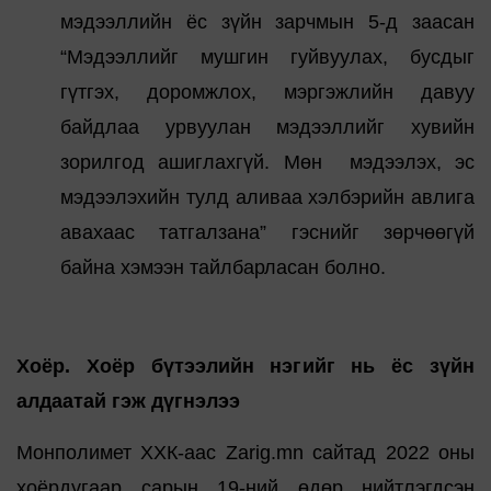
мэдээллийн ёс зүйн зарчмын 5-д заасан
“Мэдээллийг мушгин гуйвуулах, бусдыг
гүтгэх, доромжлох, мэргэжлийн давуу
байдлаа урвуулан мэдээллийг хувийн
зорилгод ашиглахгүй. Мөн мэдээлэх, эс
мэдээлэхийн тулд аливаа хэлбэрийн авлига
авахаас татгалзана” гэснийг зөрчөөгүй
байна хэмээн тайлбарласан болно.
Хоёр. Хоёр бүтээлийн нэгийг нь ёс зүйн
алдаатай гэж дүгнэлээ
Монполимет ХХК-аас Zarig.mn сайтад 2022 оны
хоёрдугаар сарын 19-ний өдөр нийтлэгдсэн