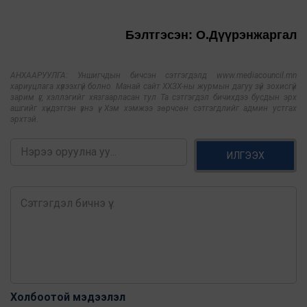
Бэлтгэсэн: О.Дүүрэнжаргал
АНХААРУУЛГА: Уншигчдын бичсэн сэтгэгдэлд www.mediacouncil.mn
хариуцлага хүлээхгүй болно. Манай сайт ХХЗХ-ны журмын дагуу зүй зохисгүй
зарим үг, хэллэгийг хязгаарласан тул Та сэтгэгдэл бичихдээ бусдын эрх
ашгийг хүндэтгэн үзнэ үү. Хэм хэмжээ зөрчсөн сэтгэгдлийг админ устгах
эрхтэй.
ИЛГЭЭХ
Холбоотой мэдээлэл