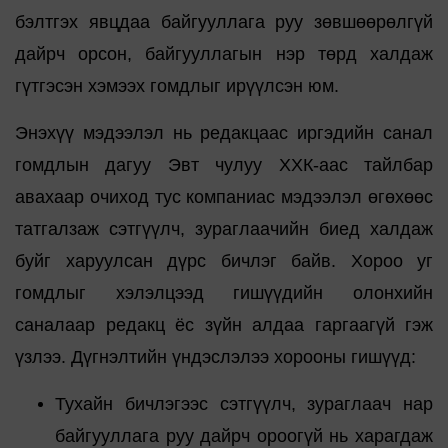
бэлтгэх явцдаа байгууллага руу зөвшөөрөлгүй
дайрч орсон, байгууллагын нэр төрд халдаж
гүтгэсэн хэмээх гомдлыг ирүүлсэн юм.
Энэхүү мэдээлэл нь редакцаас иргэдийн санал
гомдлын дагуу Эвт чулуу ХХК-аас тайлбар
авахаар очиход тус компаниас мэдээлэл өгөхөөс
татгалзаж сэтгүүлч, зураглаачийн биед халдаж
буйг харуулсан дүрс бичлэг байв. Хороо уг
гомдлыг хэлэлцээд гишүүдийн олонхийн
саналаар редакц ёс зүйн алдаа гаргаагүй гэж
үзлээ. Дүгнэлтийн үндэслэлээ хорооны гишүүд:
Тухайн бичлэгээс сэтгүүлч, зураглаач нар
байгууллага руу дайрч ороогүй нь харагдаж