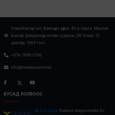
Улаанбаатар хот, Баянзүрх дүүрэг, 43-р хороо, Манлай
Баатар Дамдинсүрэнгийн гудамж, UB Tower, 10
давхар, 1004 тоот
+976-7000-0160
info@mediacouncil.mn
БУСАД ХОЛБООС
Энд дарж
Хэвлэл мэдээллийн Ёс