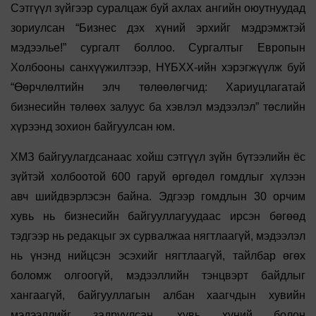
Сэтгүүл зүйгээр суралцаж буй ахлах ангийн оюутнуудад
зориулсан “Бизнес дэх хүний эрхийг мэдрэмжтэй
мэдээлье!” сургалт боллоо. Сургалтыг Европын
Холбооны санхүүжилтээр, НҮБХХ-ийн хэрэгжүүлж буй
“Өөрчлөлтийн элч төлөөлөгчид: Хариуцлагатай
бизнесийн төлөөх залуус ба хэвлэл мэдээлэл” төслийн
хүрээнд зохион байгуулсан юм.
ХМЗ байгуулагдсанаас хойш сэтгүүл зүйн бүтээлийн ёс
зүйтэй холбоотой 600 гаруй өргөдөл гомдлыг хүлээн
авч шийдвэрлэсэн байна. Эдгээр гомдлын 30 орчим
хувь нь бизнесийн байгууллагуудаас ирсэн бөгөөд
тэдгээр нь редакцыг эх сурвалжаа нягтлаагүй, мэдээлэл
нь үнэнд нийцсэн эсэхийг нягтлаагүй, тайлбар өгөх
боломж олгоогүй, мэдээллийн тэнцвэрт байдлыг
хангаагүй, байгууллагын албан хаагчдын хувийн
мэдээллийг задруулсан, хувь хүний болон