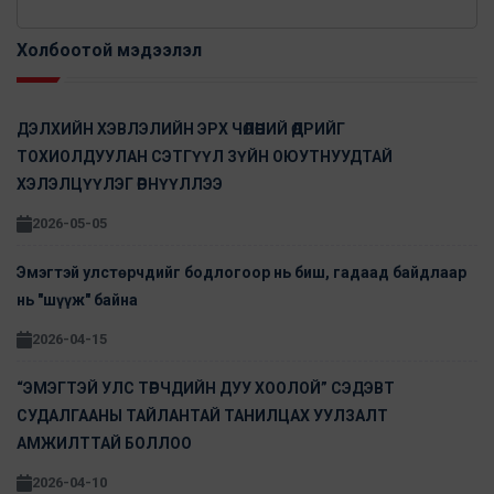
Холбоотой мэдээлэл
ДЭЛХИЙН ХЭВЛЭЛИЙН ЭРХ ЧӨЛӨӨНИЙ ӨДРИЙГ
ТОХИОЛДУУЛАН СЭТГҮҮЛ ЗҮЙН ОЮУТНУУДТАЙ
ХЭЛЭЛЦҮҮЛЭГ ӨРНҮҮЛЛЭЭ
2026-05-05
Эмэгтэй улстөрчдийг бодлогоор нь биш, гадаад байдлаар
нь "шүүж" байна
2026-04-15
“ЭМЭГТЭЙ УЛС ТӨРЧДИЙН ДУУ ХООЛОЙ” СЭДЭВТ
СУДАЛГААНЫ ТАЙЛАНТАЙ ТАНИЛЦАХ УУЛЗАЛТ
АМЖИЛТТАЙ БОЛЛОО
2026-04-10