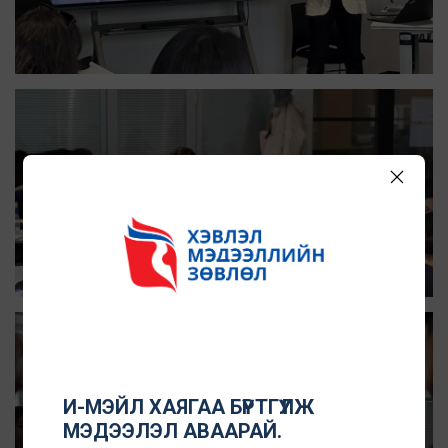
И-МЭЙЛ ХАЯГАА БҮРТГҮҮЛЖ
МЭДЭЭЛЭЛ АВААРАЙ.