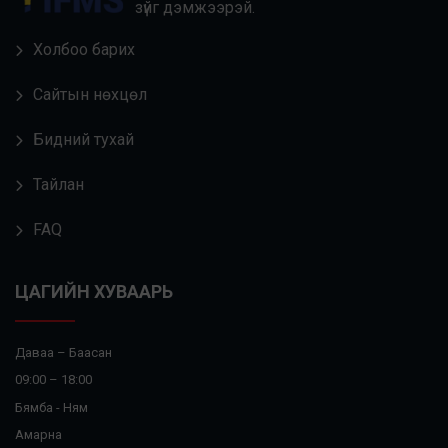
зүйг дэмжээрэй.
Холбоо барих
Сайтын нөхцөл
Бидний тухай
Тайлан
FAQ
ЦАГИЙН ХУВААРЬ
Даваа – Баасан
09:00 – 18:00
Бямба - Ням
Амарна