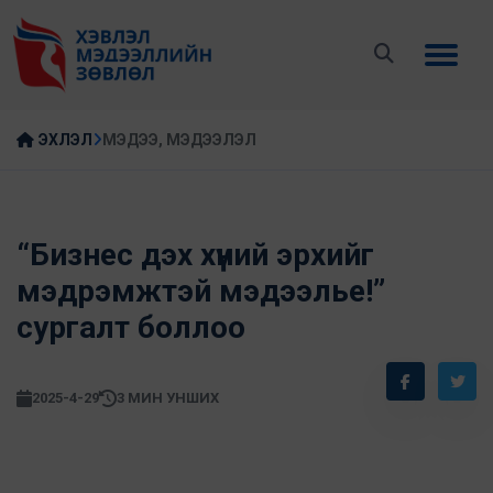
ЭХЛЭЛ
МЭДЭЭ, МЭДЭЭЛЭЛ
“Бизнес дэх хүний эрхийг
мэдрэмжтэй мэдээлье!”
сургалт боллоо
2025-4-29
3 МИН УНШИХ