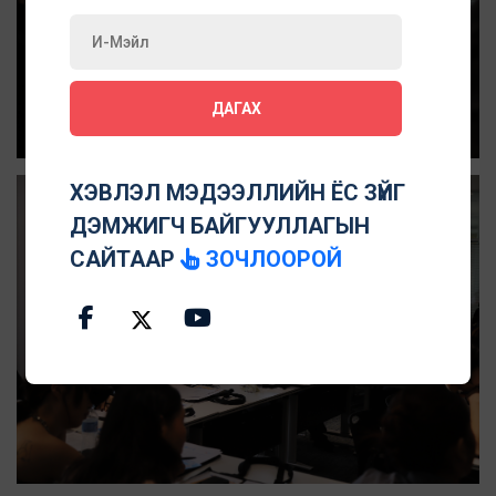
ДАГАХ
ХЭВЛЭЛ МЭДЭЭЛЛИЙН ЁС ЗҮЙГ
ДЭМЖИГЧ БАЙГУУЛЛАГЫН
САЙТААР
ЗОЧЛООРОЙ