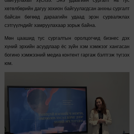
байгуулахыг хүслээ. Энэ удаагийн сургалт нь тус
хөтөлбөрийн дагуу зохион байгуулагдсан анхны сургалт
байсан бөгөөд дараагийн удаад эрэн сурвалжлах
сэтгүүлчдийг хамруулахаар зорьж байна.
Мөн цаашид тус сургалтын оролцогчид бизнес дэх
хүний эрхийн асуудлаар ёс зүйн хэм хэмжээг хангасан
богино хэмжээний медиа контент гаргаж бэлтгэж түгээх
юм.