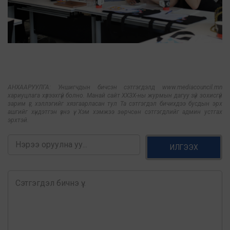
АНХААРУУЛГА: Уншигчдын бичсэн сэтгэгдэлд www.mediacouncil.mn
хариуцлага хүлээхгүй болно. Манай сайт ХХЗХ-ны журмын дагуу зүй зохисгүй
зарим үг, хэллэгийг хязгаарласан тул Та сэтгэгдэл бичихдээ бусдын эрх
ашгийг хүндэтгэн үзнэ үү. Хэм хэмжээ зөрчсөн сэтгэгдлийг админ устгах
эрхтэй.
ИЛГЭЭХ