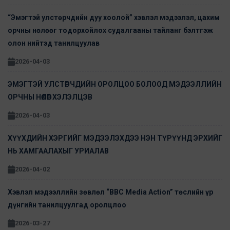
“Эмэгтэй улстөрчдийн дуу хоолой” хэвлэл мэдээлэл, цахим
орчны нөлөөг тодорхойлох судалгааны тайланг бэлтгэж
олон нийтэд танилцуулав
2026-04-03
ЭМЭГТЭЙ УЛСТӨРЧДИЙН ОРОЛЦОО БОЛООД МЭДЭЭЛЛИЙН
ОРЧНЫ НӨЛӨӨГ ХЭЛЭЛЦЭВ
2026-04-03
ХҮҮХДИЙН ХЭРГИЙГ МЭДЭЭЛЭХДЭЭ НЭН ТҮРҮҮНД ЭРХИЙГ
НЬ ХАМГААЛАХЫГ УРИАЛАВ
2026-04-02
Хэвлэл мэдээллийн зөвлөл “BBC Media Action” төслийн үр
дүнгийн танилцуулгад оролцлоо
2026-03-27