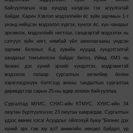
байгууллагын нэр хүндэд халдсан гэх агуулгатай
байдаг. Харин Хэвлэл мэдээллийн ёс зүйн зарчмын 1-т
үнэнд нийцсэн мэдээлэл хүргэх, хүнлэг ёс, хүн чанарыг
эрхэмлэх, мэдээллийг нягтлах, тэнцвэртэй мэдээлэх нь
сэтгүүл зүйн нягт, нямбай үйл ажиллагааны үндсэн
зарчим болохыг, 6-д хувийн нууцад хүндэтгэлтэй
хандахыг томъёолсон байдаг билээ. Иймд ХМЗ нь
бизнес дэх хүний эрхийг хүндэтгэх, мэдрэмжтэй
мэдээлэх талаар сургалтын хөтөлбөр болон
хэрэглэгдэхүүн бэлтгээд анхны тандалтын сургалтаа
дөрөвдүгээр сарын 25-ны өдөр зохион байгууллаа.
Сургалтад МУИС, СУИС-ийн КТМУС, ХУИС-ийн 34
оюутан бүртгүүлснээс 23 оюутан хамрагдав. Сургалтын
үдээс өмнөх хэсэг Асуудлыг ойлгохуй буюу “Бизнес дэх
хүний эрх гэж юу вэ? өнөөгийн нөхцөл байдал, үр