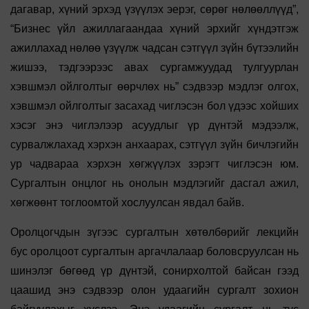
дагавар, хүний эрхэд үзүүлэх эерэг, сөрөг нөлөөллүүд”,
“Бизнес үйл ажиллагаандаа хүний эрхийг хүндэтгэж
ажиллахад нөлөө үзүүлж чадсан сэтгүүл зүйн бүтээлийн
жишээ, тэдгээрээс авах сургамжуудад тулгуурлан
хэвшмэл ойлголтыг өөрчлөх нь” сэдвээр мэдлэг олгох,
хэвшмэл ойлголтыг засахад чиглэсэн бол үдээс хойших
хэсэг энэ чиглэлээр асуудлыг үр дүнтэй мэдээлж,
сурвалжлахад хэрхэн анхаарах, сэтгүүл зүйн бичлэгийн
ур чадвараа хэрхэн хөгжүүлэх зэрэгт чиглэсэн юм.
Сургалтын онцлог нь онолын мэдлэгийг дасгал ажил,
хөгжөөнт тоглоомтой хослуулсан явдал байв.
Оролцогчдын зүгээс сургалтын хөтөлбөрийг лекцийн
бус оролцоот сургалтын аргачлалаар боловсруулсан нь
шинэлэг бөгөөд үр дүнтэй, сонирхолтой байсан гээд
цаашид энэ сэдвээр олон удаагийн сургалт зохион