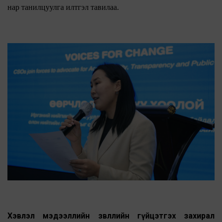
нар танилцуулга илтгэл тавилаа.
Хэвлэл мэдээллийн зөвлөлийн гүйцэтгэх захирал