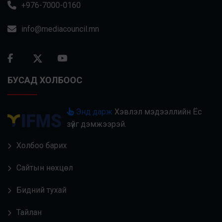
+976-7000-0160
info@mediacouncil.mn
БУСАД ХОЛБООС
Энд дарж
Хэвлэл мэдээллийн Ёс
зүйг дэмжээрэй.
Холбоо барих
Сайтын нөхцөл
Бидний тухай
Тайлан