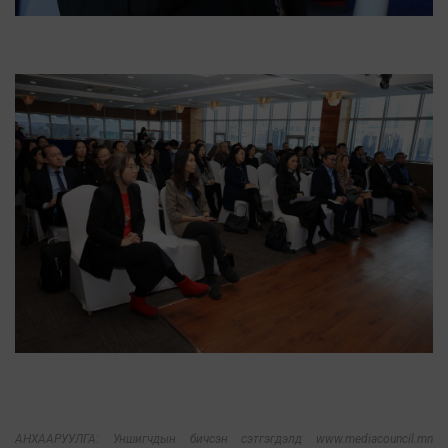
АНХААРУУЛГА: Уншигчдын бичсэн сэтгэгдэлд www.mediacouncil.mn