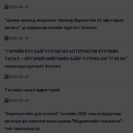
2026-05-21
“Цахим орчинд мэдээлэл түгээхэд баримтлах ёс зүйн гарын
авлага”-д суурилсан онлайн сургалт боллоо
2026-03-26
“ТӨРИЙН БУС БАЙГУУЛЛАГЫН АЛТЕРНАТИВ ХУУЛИЙН
ТӨСӨЛ — ИРГЭНИЙ НИЙГМИЙН БАЙР СУУРИА НЭГТГЭХ НЬ”
зөвлөлдөх уулзалт боллоо
2026-03-03
Төслийн санал ирүүлэх тухай
2026-02-06
"Өөрчлөлтийн дуу хоолой" төслийн 2025 оны хоёрдугаар
хагасын үйл ажиллагааны цахим "Мэдээллийн товхимол"-
той танилцана уу.