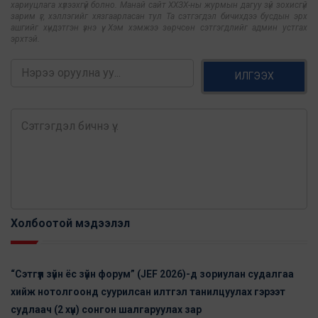
хариуцлага хүлээхгүй болно. Манай сайт ХХЗХ-ны журмын дагуу зүй зохисгүй
зарим үг, хэллэгийг хязгаарласан тул Та сэтгэгдэл бичихдээ бусдын эрх
ашгийг хүндэтгэн үзнэ үү. Хэм хэмжээ зөрчсөн сэтгэгдлийг админ устгах
эрхтэй.
ИЛГЭЭХ
Холбоотой мэдээлэл
“Сэтгүүл зүйн ёс зүйн форум” (JEF 2026)-д зориулан cудалгаа
хийж нотолгоонд суурилсан илтгэл танилцуулах гэрээт
судлаач (2 хүн) сонгон шалгаруулах зар