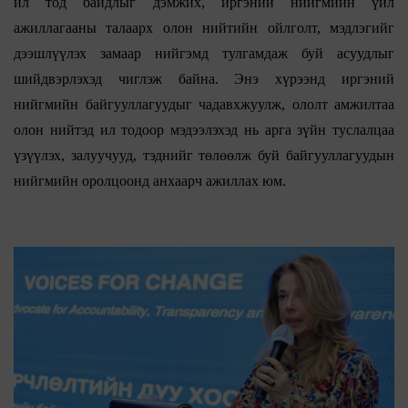
ил тод байдлыг дэмжих, иргэний нийгмийн үйл
ажиллагааны талаарх олон нийтийн ойлголт, мэдлэгийг
дээшлүүлэх замаар нийгэмд тулгамдаж буй асуудлыг
шийдвэрлэхэд чиглэж байна.
Энэ хүрээнд иргэний
нийгмийн байгууллагуудыг чадавхжуулж, ололт амжилтаа
олон нийтэд ил тодоор мэдээлэхэд нь арга зүйн туслалцаа
үзүүлэх, залуучууд, тэднийг төлөөлж буй байгууллагуудын
нийгмийн оролцоонд анхаарч ажиллах юм.