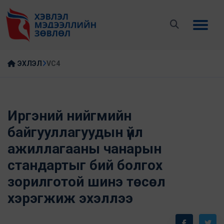
ЭХЛЭЛ
VC4
Иргэний нийгмийн
байгууллагуудын үйл
ажиллагааны чанарын
стандартыг бий болгох
зорилготой шинэ төсөл
хэрэгжиж эхэллээ