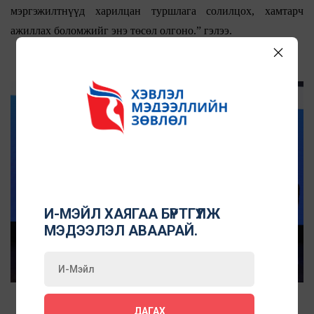
мэргэжилтнүүд харилцан туршлага солилцох, хамтарч
ажиллах боломжийг энэ төсөл олгоно.” гэлээ.
И-МЭЙЛ ХАЯГАА БҮРТГҮҮЛЖ
МЭДЭЭЛЭЛ АВААРАЙ.
ДАГАХ