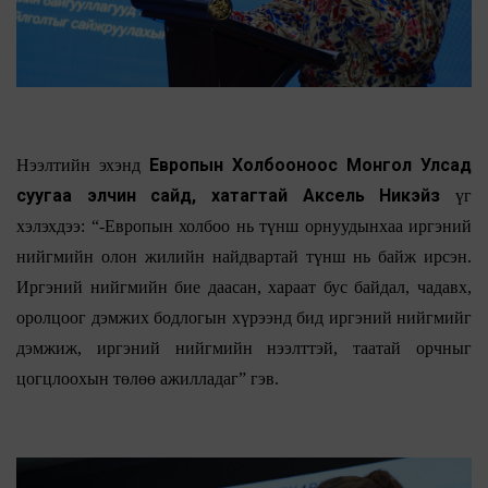
Европын Холбооноос Монгол Улсад
Нээлтийн эхэнд
суугаа элчин сайд, хатагтай Аксель Никэйз
үг
хэлэхдээ: “-Европын холбоо нь түнш орнуудынхаа иргэний
нийгмийн олон жилийн найдвартай түнш нь байж ирсэн.
Иргэний нийгмийн бие даасан, хараат бус байдал, чадавх,
оролцоог дэмжих бодлогын хүрээнд бид иргэний нийгмийг
дэмжиж, иргэний нийгмийн нээлттэй, таатай орчныг
цогцлоохын төлөө ажилладаг” гэв.