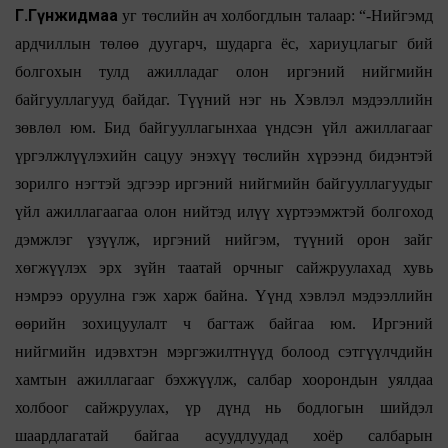
Г.Гүнжидмаа
уг төслийн ач холбогдлын талаар: “-Нийгэмд
ардчиллын төлөө дуугарч, шударга ёс, хариуцлагыг бий
болгохын тулд ажилладаг олон иргэний нийгмийн
байгууллагууд байдаг. Түүний нэг нь Хэвлэл мэдээллийн
зөвлөл юм. Бид байгууллагынхаа үндсэн үйл ажиллагааг
үргэлжлүүлэхийн сацуу энэхүү төслийн хүрээнд бидэнтэй
зорилго нэгтэй эдгээр иргэний нийгмийн байгууллагуудыг
үйл ажиллагаагаа олон нийтэд илүү хүртээмжтэй болгоход
дэмжлэг үзүүлж, иргэний нийгэм, түүний орон зайг
хөгжүүлэх эрх зүйн таатай орчныг сайжруулахад хувь
нэмрээ оруулна гэж харж байна. Үүнд хэвлэл мэдээллийн
өөрийн зохицуулалт ч багтаж байгаа юм. Иргэний
нийгмийн идэвхтэн мэргэжилтнүүд болоод сэтгүүлчдийн
хамтын ажиллагааг бэхжүүлж, салбар хоорондын уялдаа
холбоог сайжруулах, үр дүнд нь бодлогын шийдэл
шаардлагатай байгаа асуудлуудад хоёр салбарын