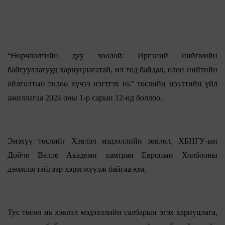
“Өөрчлөлтийн дуу хоолой: Иргэний нийгмийн
байгууллагууд хариуцлагатай, ил тод байдал, олон нийтийн
ойлголтын төлөө хүчээ нэгтгэх нь” төслийн нээлтийн үйл
ажиллагаа 2024 оны 1-р сарын 12-нд боллоо.
Энэхүү төслийг Хэвлэл мэдээллийн зөвлөл, ХБНГУ-ын
Дойче Велле Академи хамтран Европын Холбооны
дэмжлэгтэйгээр хэрэгжүүлж байгаа юм.
Тус төсөл нь хэвлэл мэдээллийн салбарын эгэх хариуцлага,