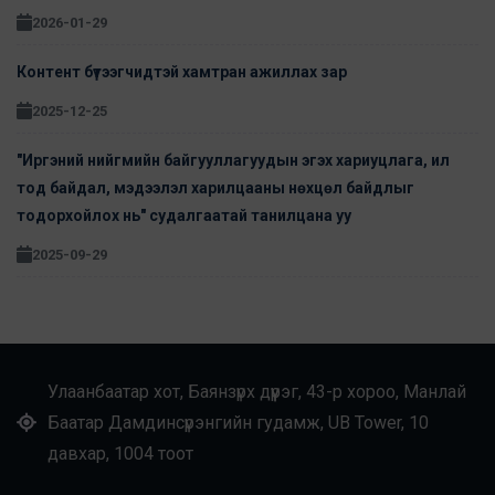
2026-01-29
Контент бүтээгчидтэй хамтран ажиллах зар
2025-12-25
"Иргэний нийгмийн байгууллагуудын эгэх хариуцлага, ил
тод байдал, мэдээлэл харилцааны нөхцөл байдлыг
тодорхойлох нь" судалгаатай танилцана уу
2025-09-29
Улаанбаатар хот, Баянзүрх дүүрэг, 43-р хороо, Манлай
Баатар Дамдинсүрэнгийн гудамж, UB Tower, 10
давхар, 1004 тоот