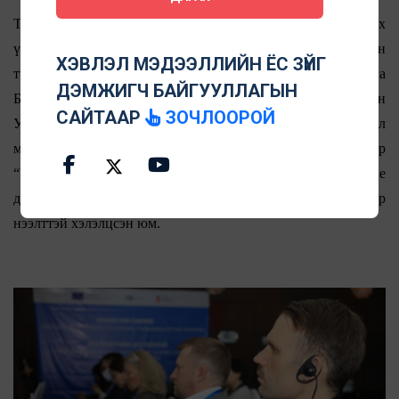
Төслийн танилцуулгын төгсгөлд Хүний эрхийг хангах
үндэсний хорооны ажлын албаны дарга, Нээлттэй засгийн
ХЭВЛЭЛ МЭДЭЭЛЛИЙН ЁС ЗҮЙГ
түншлэлийн үндэсний зөвлөлийн нарийн бичгийн дарга
ДЭМЖИГЧ БАЙГУУЛЛАГЫН
Б.Болорсайхан, “Бодлогод залуусын хяналт” ТББ-ын
САЙТААР
ЗОЧЛООРОЙ
Удирдах зөвлөлийн дарга Ц.Мандхайхатан, Хэвлэл
мэдээллийн зөвлөлийн Гүйцэтгэх захирал Г.Гүнжидмаа нар
“Чанарын стандарт нь сэтгүүл зүй, иргэний нийгмийн бие
даасан байдлын хөшүүрэг, хөдөлгөгч хүч мөн үү” сэдвээр
нээлттэй хэлэлцсэн юм.