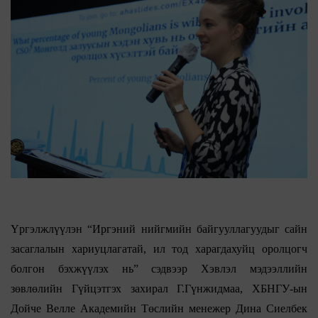
Үргэлжлүүлэн “Иргэний нийгмийн байгууллагуудыг сайн
засаглалын хариуцлагатай, ил тод харагдахуйц оролцогч
болгон бэхжүүлэх нь” сэдвээр Хэвлэл мэдээллийн
зөвлөлийн Гүйцэтгэх захирал Г.Гүнжидмаа, ХБНГУ-ын
Дойче Велле Академийн Төслийн менежер Дина Сиелбек