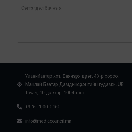
Улаанбаатар хот, Баянзүрх дүүрэг, 43-р хороо,
Манлай Баатар Дамдинсүрэнгийн гудамж, UB
Tower, 10 давхар, 1004 тоот
+976-7000-0160
info@mediacouncil.mn