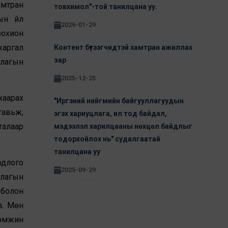
амтран
товхимол"-той танилцана уу.
ын үйл
2026-01-29
зохион
жаргал
Контент бүтээгчидтэй хамтран ажиллах
зар
ллагын
2025-12-25
хаарах
"Иргэний нийгмийн байгууллагуудын
тавьж,
эгэх хариуцлага, ил тод байдал,
талаар
мэдээлэл харилцааны нөхцөл байдлыг
тодорхойлох нь" судалгаатай
танилцана уу
одлого
2025-09-29
длагын
 болон
в. Мөн
дэмжин