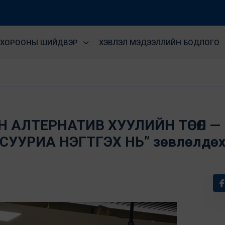
ХОРООНЫ ШИЙДВЭР
ХЭВЛЭЛ МЭДЭЭЛЛИЙН БОДЛОГО
 АЛТЕРНАТИВ ХУУЛИЙН ТӨСӨЛ —
УУРИА НЭГТГЭХ НЬ” зөвлөлдө