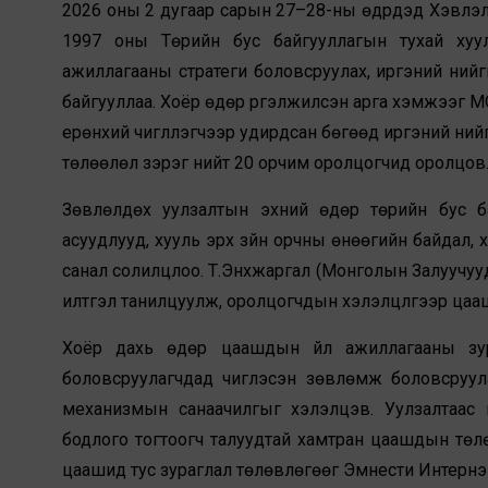
2026 оны 2 дугаар сарын 27–28-ны өдрүүдэд Хэвл
1997 оны Төрийн бус байгууллагын тухай хуул
ажиллагааны стратеги боловсруулах, иргэний нийг
байгууллаа. Хоёр өдөр үргэлжилсэн арга хэмжээг 
ерөнхий чиглүүлэгчээр удирдсан бөгөөд иргэний ни
төлөөлөл зэрэг нийт 20 орчим оролцогчид оролцов
Зөвлөлдөх уулзалтын эхний өдөр төрийн бус ба
асуудлууд, хууль эрх зүйн орчны өнөөгийн байдал, 
санал солилцлоо. Т.Энхжаргал (Монголын Залуучууд
илтгэл танилцуулж, оролцогчдын хэлэлцүүлгээр ца
Хоёр дахь өдөр цаашдын үйл ажиллагааны зура
боловсруулагчдад чиглэсэн зөвлөмж боловсруул
механизмын санаачилгыг хэлэлцэв. Уулзалтаас г
бодлого тогтоогч талуудтай хамтран цаашдын төл
цаашид тус зураглал төлөвлөгөөг Эмнести Интерн