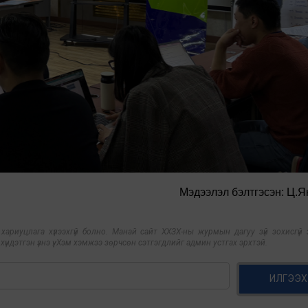
Мэдээлэл бэлтгэсэн: Ц.
риуцлага хүлээхгүй болно. Манай сайт ХХЗХ-ны журмын дагуу зүй зохисгүй з
үндэтгэн үзнэ үү. Хэм хэмжээ зөрчсөн сэтгэгдлийг админ устгах эрхтэй.
ИЛГЭЭХ