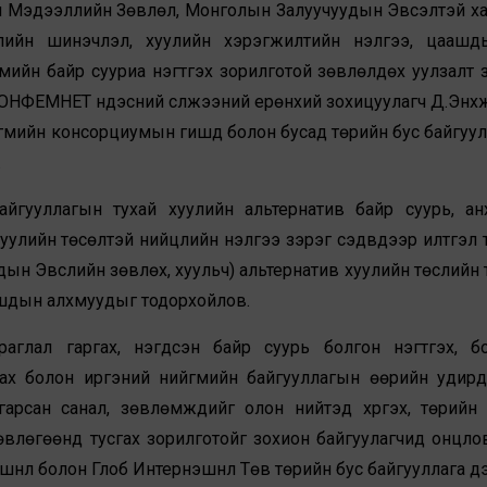
эл Мэдээллийн Зөвлөл, Монголын Залуучуудын Эвсэлтэй х
ийн шинэчлэл, хуулийн хэрэгжилтийн үнэлгээ, цаашд
мийн байр сууриа нэгтгэх зорилготой зөвлөлдөх уулзалт 
МОНФЕМНЕТ үндэсний сүлжээний ерөнхий зохицуулагч Д.Энх
йгмийн консорциумын гишүүд болон бусад төрийн бус байгуу
.
йгууллагын тухай хуулийн альтернатив байр суурь, ан
хуулийн төсөлтэй нийцлийн үнэлгээ зэрэг сэдвүүдээр илтгэл 
ын Эвслийн зөвлөх, хуульч) альтернатив хуулийн төслийн 
ашдын алхмуудыг тодорхойлов.
глал гаргах, нэгдсэн байр суурь болгон нэгтгэх, б
ах болон иргэний нийгмийн байгууллагын өөрийн удир
арсан санал, зөвлөмжүүдийг олон нийтэд хүргэх, төрийн
өвлөгөөнд тусгах зорилготойг зохион байгуулагчид онцло
эшнл болон Глоб Интернэшнл Төв төрийн бус байгууллага 