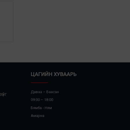
ЦАГИЙН ХУВААРЬ
Даваа – Баасан
үйг
09:00 – 18:00
Бямба - Ням
Амарна