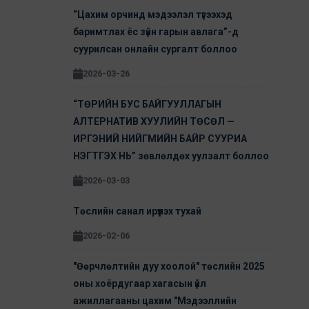
“Цахим орчинд мэдээлэл түгээхэд
баримтлах ёс зүйн гарын авлага”-д
суурилсан онлайн сургалт боллоо
2026-03-26
“ТӨРИЙН БУС БАЙГУУЛЛАГЫН
АЛТЕРНАТИВ ХУУЛИЙН ТӨСӨЛ —
ИРГЭНИЙ НИЙГМИЙН БАЙР СУУРИА
НЭГТГЭХ НЬ” зөвлөлдөх уулзалт боллоо
2026-03-03
Төслийн санал ирүүлэх тухай
2026-02-06
"Өөрчлөлтийн дуу хоолой" төслийн 2025
оны хоёрдугаар хагасын үйл
ажиллагааны цахим "Мэдээллийн