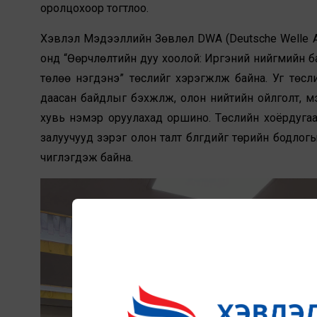
оролцохоор тогтлоо.
Хэвлэл Мэдээллийн Зөвлөл DWA (Deutsche Welle 
онд “Өөрчлөлтийн дуу хоолой: Иргэний нийгмийн ба
төлөө нэгдэнэ” төслийг хэрэгжүүлж байна. Уг төс
даасан байдлыг бэхжүүлж, олон нийтийн ойлголт, м
хувь нэмэр оруулахад оршино. Төслийн хоёрдугаа
залуучууд зэрэг олон талт бүлгүүдийг төрийн бодлогы
чиглэгдэж байна.