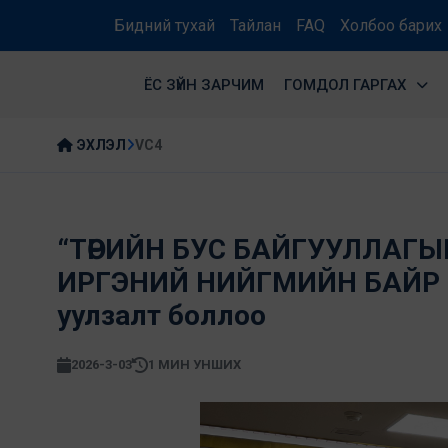
Бидний тухай
Тайлан
FAQ
Холбоо барих
ЁС ЗҮЙН ЗАРЧИМ
ГОМДОЛ ГАРГАХ
ЭХЛЭЛ
VC4
“ТӨРИЙН БУС БАЙГУУЛЛАГЫН
ИРГЭНИЙ НИЙГМИЙН БАЙР С
уулзалт боллоо
2026-3-03
1 МИН УНШИХ