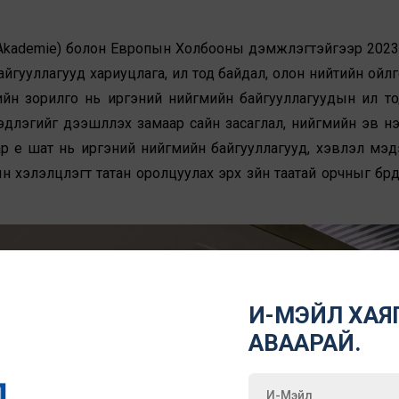
Akademie) болон Европын Холбооны дэмжлэгтэйгээр 202
йгууллагууд хариуцлага, ил тод байдал, олон нийтийн ойл
лийн зорилго нь иргэний нийгмийн байгууллагуудын ил то
эдлэгийг дээшлүүлэх замаар сайн засаглал, нийгмийн эв н
р үе шат нь иргэний нийгмийн байгууллагууд, хэвлэл мэд
н хэлэлцүүлэгт татан оролцуулах эрх зүйн таатай орчныг бүрд
И-МЭЙЛ ХАЯГ
АВААРАЙ.