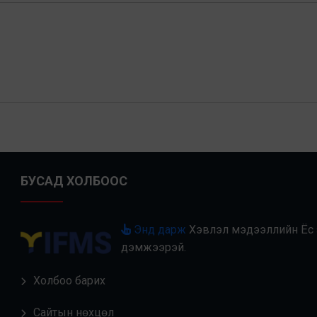
БУСАД ХОЛБООС
Энд дарж
Хэвлэл мэдээллийн Ёс з
дэмжээрэй.
Холбоо барих
Сайтын нөхцөл