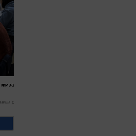
Янжмаа
арим үг,