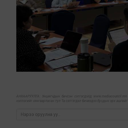
АНХААРУУЛГА: Уншигчдын бичсэн сэтгэгдэлд www.mediacouncil.mn ха
хэллэгийг хязгаарласан тул Та сэтгэгдэл бичихдээ бусдын эрх ашгийг х