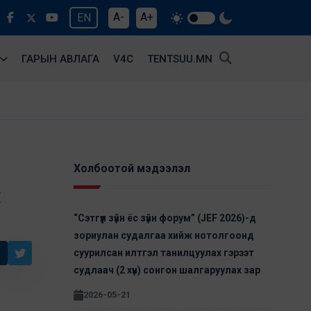
A-
A+
EN
ГАРЫН АВЛАГА
V4С
TENTSUU.MN
Холбоотой мэдээлэл
х
“Сэтгүүл зүйн ёс зүйн форум” (JEF 2026)-д
зориулан cудалгаа хийж нотолгоонд
суурилсан илтгэл танилцуулах гэрээт
судлаач (2 хүн) сонгон шалгаруулах зар
2026-05-21