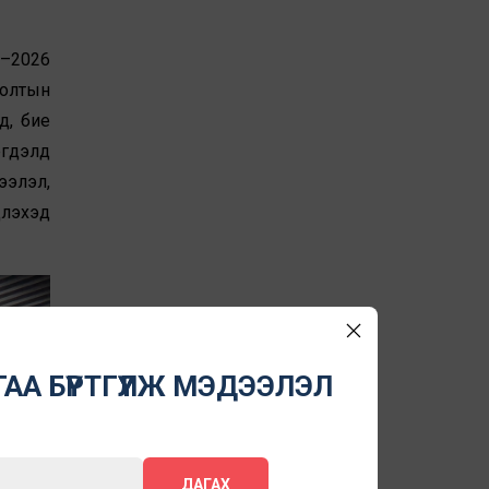
3–2026
голтын
д, бие
эгдэлд
ээлэл,
үүлэхэд
АА БҮРТГҮҮЛЖ МЭДЭЭЛЭЛ
ДАГАХ