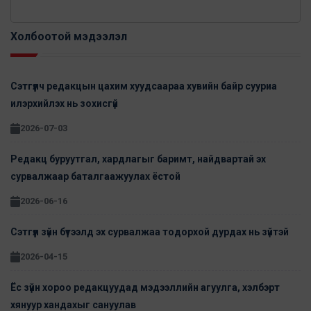
Холбоотой мэдээлэл
Сэтгүүлч редакцын цахим хуудсаараа хувийн байр сууриа
илэрхийлэх нь зохисгүй
2026-07-03
Редакц буруутгал, хардлагыг баримт, найдвартай эх
сурвалжаар баталгаажуулах ёстой
2026-06-16
Сэтгүүл зүйн бүтээлд эх сурвалжаа тодорхой дурдах нь зүйтэй
2026-04-15
Ёс зүйн хороо редакцуудад мэдээллийн агуулга, хэлбэрт
хянуур хандахыг сануулав