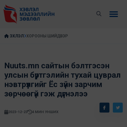
ЭХЛЭЛ
ХОРООНЫ ШИЙДВЭР
Nuuts.mn сайтын бэлтгэсэн
улсын бүртгэлийн тухай цуврал
нэвтрүүлгийг Ёс зүйн зарчим
зөрчөөгүй гэж дүгнэлээ
2023-12-23
4 МИН УНШИХ