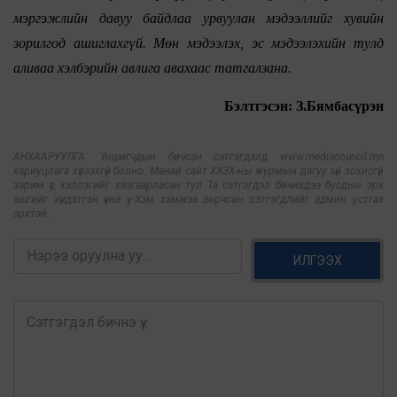
мэргэжлийн давуу байдлаа урвуулан мэдээллийг хувийн
зорилгод ашиглахгүй. Мөн мэдээлэх, эс мэдээлэхийн тулд
аливаа хэлбэрийн авлига авахаас татгалзана.
Бэлтгэсэн: З.Бямбасүрэн
АНХААРУУЛГА: Уншигчдын бичсэн сэтгэгдэлд www.mediacouncil.mn
хариуцлага хүлээхгүй болно. Манай сайт ХХЗХ-ны журмын дагуу зүй зохисгүй
зарим үг, хэллэгийг хязгаарласан тул Та сэтгэгдэл бичихдээ бусдын эрх
ашгийг хүндэтгэн үзнэ үү. Хэм хэмжээ зөрчсөн сэтгэгдлийг админ устгах
эрхтэй.
ИЛГЭЭХ