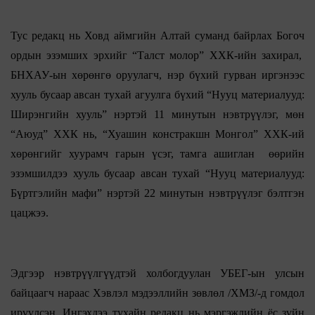
Тус редакц нь Ховд аймгийн Алтай суманд байрлах Богоч
ордын эзэмших эрхийг “Талст молор” ХХК-ийн захирал,
БНХАУ-ын хөрөнгө оруулагч, нэр бүхий гурван иргэнээс
хууль бусаар авсан тухай агуулга бүхий “Нууц материалууд:
Ширэнгийн хууль” нэртэй 11 минутын нэвтрүүлэг, мөн
“Аюуд” ХХК нь, “Хуашин констракшн Монгол” ХХК-ий
хөрөнгийг хуурамч гарын үсэг, тамга ашиглан өөрийн
эзэмшилдээ хууль бусаар авсан тухай “Нууц материалууд:
Бүртгэлийн мафи” нэртэй 22 минутын нэвтрүүлэг бэлтгэн
цацжээ.
Эдгээр нэвтрүүлгүүдтэй холбогдуулан УБЕГ-ын улсын
байцаагч нараас Хэвлэл мэдээллийн зөвлөл /ХМЗ/-д гомдол
ирүүлсэн. Ингэхдээ тухайн редакц нь мэргэжлийн ёс зүйн