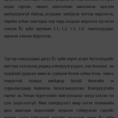
алдаа гаргаж, хяналт шалгалтын ажиллагаа эцэслэн
шийдэгдээгүй байхад асуудлыг шийдсэн мэтээр мэдээлсэн,
төрийн албан хаагчдын нэр төрд халдсан мэдээлэл түгээсэн
хэмээн Ёс зүйн зарчмын 1.1, 1.2, 1.3, 1.4 заалтуудуудыг
зөрчсөн хэмээн буруутгав.
Эдгээр гомдлуудын дагуу Ёс зүйн хороо дээрх бүтээлүүдийг
нягтлан хэлэлцээд редакц нэвтрүүлгүүддээ, хэн болохыг нь
тодорхой дурдсан аман эх сурвалж болон албан ёсны тамга,
тэмдэгтэй тушаал шийдвэр бүхий бичгийн эх
сурвалжуудаар баримтаа баталгаажуулсан. Нэвтрүүлгийн
гарчиг нь Улсын бүртгэлийн байгууллагыг шууд хэлсэн гэх
үзэх үндэслэлгүй. Мөн нэвтрүүлэгт ямар нэгэн техникийн
арга ашиглаж мэдээллийг мушгин гуйвуулсан гэдгийг
нотлох алдаа байгаагүй зэргийг үндэслэн дээрх Ёс зүйн