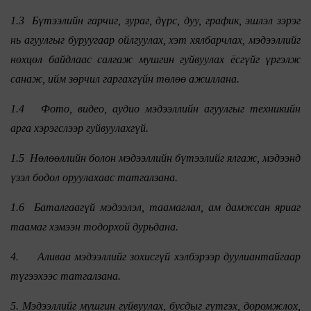
1.3 Бүтээлийн гарчиг, зураг, дүрс, дуу, график, эшлэл зэрэг
нь агуулгыг буруугаар ойлгуулах, хэт хялбарчлах, мэдээллийг
нөхцөл байдлаас салгаж мушгин гуйвуулах ёсгүйг үргэлж
санаж, ийм зөрчил гаргахгүйн төлөө ажиллана.
1.4 Фото, видео, аудио мэдээллийн агуулгыг техникийн
арга хэрэгслээр гуйвуулахгүй.
1.5 Нөлөөллийн болон мэдээллийн бүтээлийг ялгаж, мэдээнд
үзэл бодол оруулахаас татгалзана.
1.6 Баталгаагүй мэдээлэл, таамаглал, ам дамжсан яриаг
таамаг хэмээн тодорхой дурьдана.
4. Аливаа мэдээллийг зохисгүй хэлбэрээр дуулиантайгаар
түгээхээс татгалзана.
5. Мэдээллийг мушгин гуйвуулах, бусдыг гүтгэх, доромжлох,