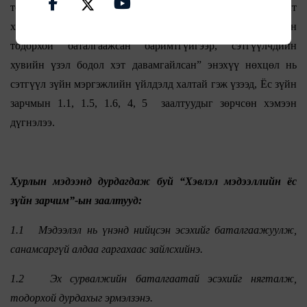
тохиролгүйгээр амралтын цагаар нь шууд дамжуулалт
хийснээс үүдсэн маргааныг олон нийтэд цацсан, мөн
тодорхой баталгаажсан баримтгүйгээр, сэтгүүлчдийн
хувийн үзэл бодол хэт давамгайлсан” энэхүү нөхцөл нь
сэтгүүл зүйн мэргэжлийн үйлдэлд халтай гэж үзээд, Ёс зүйн
зарчмын 1.1, 1.5, 1.6, 4, 5 заалтуудыг зөрчсөн хэмээн
дүгнэлээ.
Хурлын мэдээнд дурдагдаж буй “Хэвлэл мэдээллийн ёс
зүйн зарчим”-ын заалтууд:
1.1 Мэдээлэл нь үнэнд нийцсэн эсэхийг баталгаажуулж,
санамсаргүй алдаа гаргахаас зайлсхийнэ.
1.2 Эх сурвалжийн баталгаатай эсэхийг нягталж,
тодорхой дурдахыг эрмэлзэнэ.