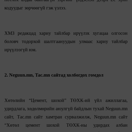
кодуудыг зөрчөөгүй гэж үзлээ.
ХМЗ редакцад хариу тайлбар ирүүлэх хугацаа олгосон
боловч тодорхой шалтгаануудын улмаас хариу тайлбар
ирүүлээгүй юм.
2. Neguun.mn, Tac.mn сайтад холбогдох гомдол
Хөтөлийн “Цемент, шохой” ТӨХК-ий үйл ажиллагаа,
удирдлага, хөдөлмөрийн аюулгүй байдлын тухай Neguun.mn
сайт, Tаc.mn сайт хамтран сурвалжилж, Neguun.mn сайт
“Хөтөл цемент шохой ТӨХК-ны удирдах албан