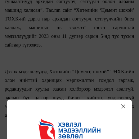
тушаалтнууд архидан согтуурч, сэтгүүлч болон албаны
машинд халдсан”, Тас.mn сайт “Хөтөлийн ‘Цемент шохой’
ТӨХК-ий дарга нар архидан согтуурч, сэтгүүлчийн биед
халдаж, машиныг нь эвджээ” гэсэн гарчигтай
мэдээллүүдийг 2023 оны 11 дүгээр сарын 5-нд тус тусын
сайтаар түгээжээ.
Дээрх мэдээллүүдэд Хөтөлийн “Цемент, шохой” ТӨХК-ийн
олон нийттэй харилцах мэргэжилтэн гомдол гаргаж,
редакцуудыг хуульд заасан хэлбэрээр мэдээлэл авалгүй,
ажлын бус цагаар шууд бичлэг хийсэн, үндэслэлгүй
мэдээлэл түгээсэн, байгууллагын болон холбогдох
ажилтнуудын нэр хүндэд халдсанд гомдолтой байна гэв.