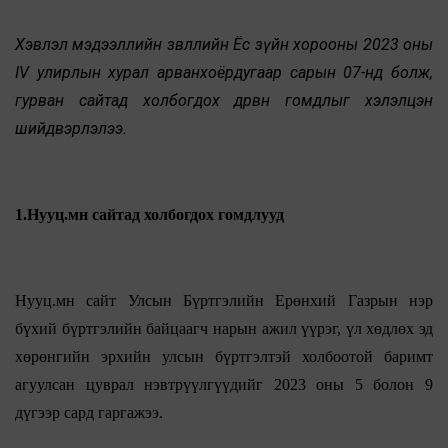
Хэвлэл мэдээллийн зөвлөлийн Ёс зүйн хорооны 2023 оны
IV улирлын хурал арванхоёрдугаар сарын 07-нд болж,
гурван сайтад холбогдох дөрвөн гомдлыг хэлэлцэн
шийдвэрлэлээ.
1.Нууц.мн сайтад холбогдох гомдлууд
Нууц.мн сайт Улсын Бүртгэлийн Ерөнхий Газрын нэр
бүхий бүртгэлийн байцаагч нарын ажил үүрэг, үл хөдлөх эд
хөрөнгийн эрхийн улсын бүртгэлтэй холбоотой баримт
агуулсан цуврал нэвтрүүлгүүдийг 2023 оны 5 болон 9
дүгээр сард гаргажээ.