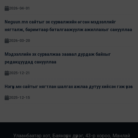
2026-04-01
Neguun.mn сайтыг эх сурвалжийн өгсөн мэдээллийг
нягталж, баримтаар баталгаажуулж ажиллахыг санууллаа
2026-03-20
Мэдээллийн эх сурвалжаа заавал дурдаж байхыг
редакцуудад санууллаа
2025-12-21
Нэгүүн.мн сайтыг нягтлан шалгах ажлаа дутуу хийсэн гэж үзэв
2025-12-15
Улаанбаатар хот, Баянзүрх дүүрэг, 43-р хороо, Манлай