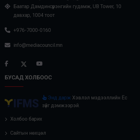
Баатар Дамдинсүрэнгийн гудамж, UB Tower, 10
давхар, 1004 тоот
+976-7000-0160
info@mediacouncil.mn
БУСАД ХОЛБООС
Энд дарж
Хэвлэл мэдээллийн Ёс
зүйг дэмжээрэй.
Холбоо барих
Сайтын нөхцөл