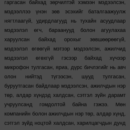
гаргасан байхад зөрчилтэй хэмээн мэдээлсэн,
мэдээллээ үнэн зөв эсэхийг баталгаажуулж
нягтлаагүй, удирдлагууд нь тухайн асуудлаар
мэдээлэл өгч, бараанууд болон агуулахаа
харуулсан байхад орохыг зөвшөөрөөгүй,
мэдээлэл өгөөгүй мэтээр мэдээлсэн, ажилчид
мэдээлэл өгөхгүй гэсээр байхад хүчээр
микрофон тулгасан, яриа, дүрс бичлэгийг нь авч
олон нийтэд түгээсэн, шууд тулгасан,
буруутгасан байдлаар мэдээлсэн, ажилчдын нэр
төр, алдар хүндэд халдсан, сэтгэл зүйн дарамт
учруулсанд гомдолтой байна гэжээ. Мөн
компанийн болон ажилчдын нэр төр, алдар хүнд,
сэтгэл зүйд ноцтой халдсан, харилцагчдын дунд