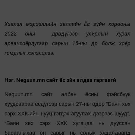
Хэвлэл мэдээллийн зөвлөлийн Ёс зүйн хорооны
2022 оны дөрөвдүгээр улирлын хурал
арванхоёрдугаар сарын 15-ны өдөр болж хоёр
гомдлыг хэлэлцлээ.
Нэг. Neguun.mn сайт ёс зүйн алдаа гаргаагүй
Neguun.mn сайт албан ёсны фэйсбүүк
хуудсаараа есдүгээр сарын 27-ны өдөр “Баян хөх
сэрх ХХК-ийн нууц гэгдэх агуулах дээрээс шууд”,
“Баян хөх сэрх ХХК хугацаа нь дууссан
барааныхаа он сарыг нь сольж худалдаанд