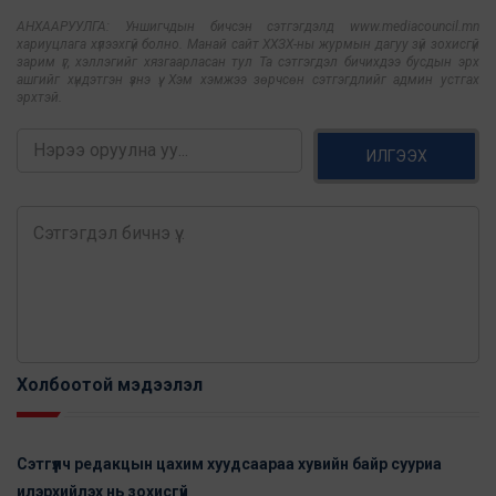
АНХААРУУЛГА: Уншигчдын бичсэн сэтгэгдэлд www.mediacouncil.mn
хариуцлага хүлээхгүй болно. Манай сайт ХХЗХ-ны журмын дагуу зүй зохисгүй
зарим үг, хэллэгийг хязгаарласан тул Та сэтгэгдэл бичихдээ бусдын эрх
ашгийг хүндэтгэн үзнэ үү. Хэм хэмжээ зөрчсөн сэтгэгдлийг админ устгах
эрхтэй.
ИЛГЭЭХ
Холбоотой мэдээлэл
Сэтгүүлч редакцын цахим хуудсаараа хувийн байр сууриа
илэрхийлэх нь зохисгүй