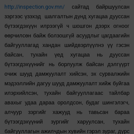
http://inspection.gov.mn/
сайтад байршуулсан
зэргээс үзэхэд шалгалтын дүнд хугацаа дууссан
бүтээгдэхүүн илрээгүй ч шошгон дээрх огноог
өөрчилсөн байж болзошгүй асуудлыг цагдаагийн
байгууллагад хандан шийдвэрлүүлнэ үү гэсэн
байсан, тухайн үед хугацаа нь дууссан
бүтээгдэхүүнийг нь борлуулж байсан дэлгүүрт
очиж шууд дамжуулалт хийсэн, эх сурвалжийн
мэдээллийн дагуу шууд дамжуулалт хийж буйгаа
илэрхийлсэн, тухайн байгууллагаас тайлбар
авахыг удаа дараа оролдсон, будаг шингэлэгч,
алчуур зэргийг хажууд нь тавьсан бараа
бүтээгдэхүүний зургийг харуулсан, тухайн
байгууллагын ажилчдын хувийн гэрэл зураг, дүрс