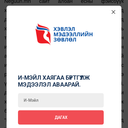
Neguun.mn сайт албан ёсны фэйсбүүк
хуудсаараа аравдугаар сарын 7-ны өдөр шууд
дамжуулсан “Сэтгүүлчийн өнцөг: “Казак”-ууд
хүүхдүүдийг санаатайгаар хордуулсан нь
тогтоогдсон” гэх гарчигтай мэдээлэлд нэгэн
иргэнээс гомдол ирүүлсэн. Энэхүү мэдээллийн
агуулга нь дээрх гомдолд дурдсан мэдээлэлтэй
ижил агуулгатай байв. Гомдол гаргагчийн зүгээс
редакцыг мэдээллээ гарчиглахдаа мэдээллээ
И-МЭЙЛ ХАЯГАА БҮРТГҮҮЛЖ
үнэн зөв эсэхийг нягталж, баталгаажуулаагүй,
МЭДЭЭЛЭЛ АВААРАЙ.
доторх мэдээлэл нь Баян хөхсэрх гэх компани
хугацаа нь дууссан бараа бүтээгдэхүүн зарж
байж болзошгүй асуудлыг хөндөж байгаа боловч
ДАГАХ
“Казакууд” гэж гарчиг өгснөөр олон нийтэд