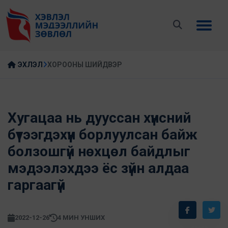
ЭХЛЭЛ
ХОРООНЫ ШИЙДВЭР
Хугацаа нь дууссан хүнсний
бүтээгдэхүүн борлуулсан байж
болзошгүй нөхцөл байдлыг
мэдээлэхдээ ёс зүйн алдаа
гаргаагүй
2022-12-26
4 МИН УНШИХ