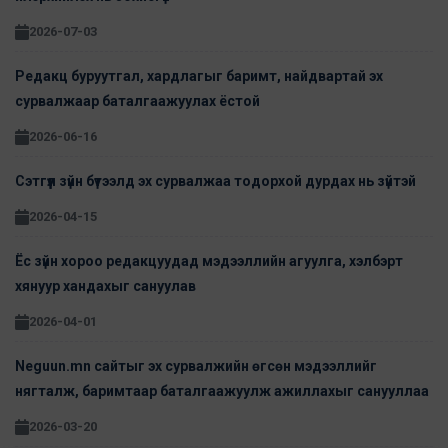
2026-07-03
Редакц буруутгал, хардлагыг баримт, найдвартай эх
сурвалжаар баталгаажуулах ёстой
2026-06-16
Сэтгүүл зүйн бүтээлд эх сурвалжаа тодорхой дурдах нь зүйтэй
2026-04-15
Ёс зүйн хороо редакцуудад мэдээллийн агуулга, хэлбэрт
хянуур хандахыг сануулав
2026-04-01
Neguun.mn сайтыг эх сурвалжийн өгсөн мэдээллийг
нягталж, баримтаар баталгаажуулж ажиллахыг санууллаа
2026-03-20