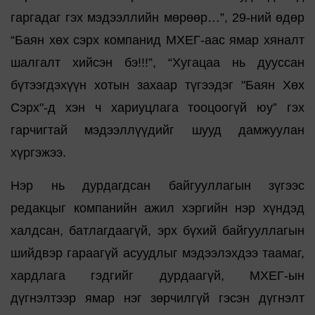
гаргадаг гэх мэдээллийн мөрөөр…”, 29-ний өдөр
“Баян хөх сэрх компанид МХЕГ-аас ямар хяналт
шалгалт хийсэн бэ!!!”, “Хугацаа нь дууссан
бүтээгдэхүүн хотын захаар түгээдэг "Баян Хөх
Сэрх"-д хэн ч хариуцлага тооцоогүй юу” гэх
гарчигтай мэдээллүүдийг шууд дамжуулан
хүргэжээ.
Нэр нь дурдагдсан байгууллагын зүгээс
редакцыг компанийн ажил хэргийн нэр хүндэд
халдсан, батлагдаагүй, эрх бүхий байгууллагын
шийдвэр гараагүй асуудлыг мэдээлэхдээ таамаг,
хардлага гэдгийг дурдаагүй, МХЕГ-ын
дүгнэлтээр ямар нэг зөрчилгүй гэсэн дүгнэлт