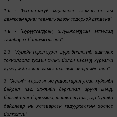
1.6 - “Баталгаагүй мэдээлэл, таамаглал, ам
дамжсан яриаг таамаг хэмээн тодорхой дурдана”
1.8 - “Буруутгагдсан, шүүмжлэгдсэн этгээдэд
тайлбар өгөх боломж олгоно”
2.3 - “Хувийн гэрэл зураг, дүрс бичлэгийг ашиглах
тохиолдолд тухайн хүний болон насанд хүрээгүй
хүмүүсийн асран хамгаалагчийн зөвшөөрлийг авна”
3 - “Хэнийг ч арьс өнгө, яс үндэс, гарал угсаа, хүйсийн
байдал, нас, хөгжлийн бэрхшээл, эрүүл мэнд,
бэлгийн чиг баримжаа, шашин шүтлэг, гэр бүлийн
байдлаар нь ялгаварлан гадуурхалтын золиос
болгохгүй”