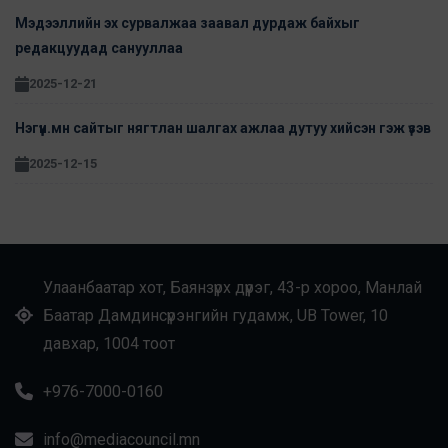
Мэдээллийн эх сурвалжаа заавал дурдаж байхыг
редакцуудад санууллаа
2025-12-21
Нэгүүн.мн сайтыг нягтлан шалгах ажлаа дутуу хийсэн гэж үзэв
2025-12-15
Улаанбаатар хот, Баянзүрх дүүрэг, 43-р хороо, Манлай
Баатар Дамдинсүрэнгийн гудамж, UB Tower, 10
давхар, 1004 тоот
+976-7000-0160
info@mediacouncil.mn