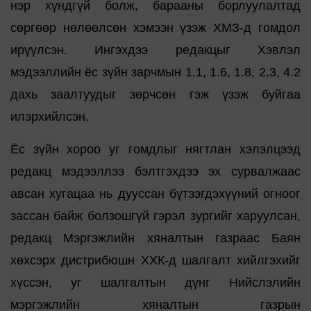
нэр хүндгүй болж, барааны борлуулалтад
сөргөөр нөлөөлсөн хэмээн үзэж ХМЗ-д гомдол
ирүүлсэн. Ингэхдээ редакцыг Хэвлэл
мэдээллийн ёс зүйн зарчмын 1.1, 1.6, 1.8, 2.3, 4.2
дахь заалтуудыг зөрчсөн гэж үзэж буйгаа
илэрхийлсэн.
Ёс зүйн хороо уг гомдлыг нягтлан хэлэлцээд
редакц мэдээллээ бэлтгэхдээ эх сурвалжаас
авсан хугацаа нь дууссан бүтээгдэхүүний огноог
зассан байж болзошгүй гэрэл зургийг харуулсан,
редакц Мэргэжлийн хяналтын газраас Баян
хөхсэрх дистрибюшн ХХК-д шалгалт хийлгэхийг
хүссэн, уг шалгалтын дүнг Нийслэлийн
мэргэжлийн хяналтын газрын