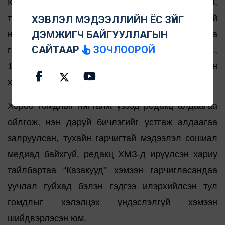
Казахуудыг хүүхдүүдийг хордуулсныг тогтоосон,
тэр нь нотлогдсон мэт ойлголт өгсөн, үндэстний
ХЭВЛЭЛ МЭДЭЭЛЛИЙН ЁС ЗҮЙГ
ДЭМЖИГЧ БАЙГУУЛЛАГЫН
нэр хүндэд ноцтой халдсанд гомдолтой байна
САЙТААР
ЗОЧЛООРОЙ
гээд Хэвлэл мэдээллийн ёс зүйн зарчмын 1.1,
1.3, 1.6, 3, 3.1, 3.2, 4.2 дахь заалтуудыг зөрчсөн
хэмээн үзэж буйгаа илэрхийлсэн.
Хороо гомдлыг нягталж үзээд редакц алдаагаа
ойлгож, нэн даруй бичлэгийг устгаж алдаагаа
залруулсан, тухайн гарчигтай мэдээлэл сошиал
медиад байхгүй, редакц ХМЗ-д ирүүлсэн хариу
тайлбартаа “Казакууд” хэмээн гарчигласандаа
уучлал гуйхад бэлэн гэдгээ илэрхийлсэн тул
гомдлыг хэлэлцэх үндэслэлгүй хэмээн
шийдвэрлэсэн юм.