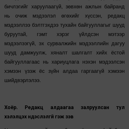
бичлэгийг харуулаагүй, зөвхөн ажлын байранд
нь очиж мэдээлэл өгөхийг хүссэн, редакц
мэдээллээ бэлтгэхдээ тухайн байгууллагыг шууд
буруутай, гэмт хэрэг үйлдсэн мэтээр
мэдээлээгүй, эх сурвалжийн мэдээллийн дагуу
шууд дамжуулж, хяналт шалгалт хийх ёстой
байгууллагаас нь хариуцлага нэхэн мэдээлсэн
хэмээн үзэж ёс зүйн алдаа гаргаагүй хэмээн
шийдвэрлэлээ.
Хоёр. Редакц алдаагаа залруулсан тул
хэлэлцэх үндэслэлгүй гэж үзэв