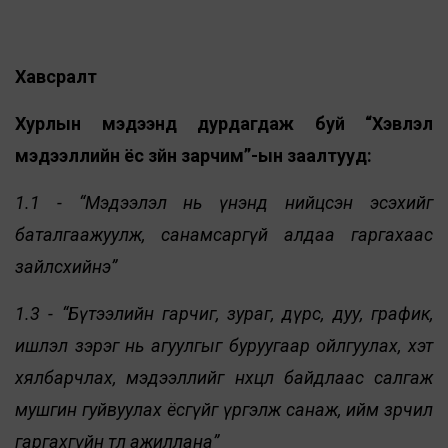
Хавсралт
Хурлын мэдээнд дурдагдаж буй “Хэвлэл
мэдээллийн ёс зүйн зарчим”-ын заалтууд:
1.1 - “Мэдээлэл нь үнэнд нийцсэн эсэхийг
баталгаажуулж, санамсаргүй алдаа гаргахаас
зайлсхийнэ”
1.3 - “Бүтээлийн гарчиг, зураг, дүрс, дуу, график,
ишлэл зэрэг нь агуулгыг буруугаар ойлгуулах, хэт
хялбарчлах, мэдээллийг нөхцөл байдлаас салгаж
мушгин гуйвуулах ёсгүйг үргэлж санаж, ийм зөрчил
гаргахгүйн төлөө ажиллана”