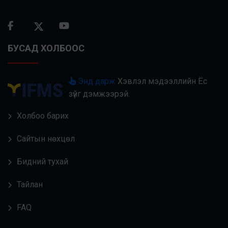
БУСАД ХОЛБООС
Энд дарж
Хэвлэл мэдээллийн Ёс
зүйг дэмжээрэй.
Холбоо барих
Сайтын нөхцөл
Бидний тухай
Тайлан
FAQ