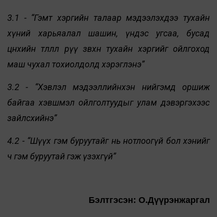
3.1 - “Гэмт хэргийн талаар мэдээлэхдээ тухайн
хүний харьяалал шашин, үндэс угсаа, бусад
цөөнхийн төлөөлөл рүү зөвхөн тухайн хэргийг ойлгоход
маш чухал тохиолдолд хэрэглэнэ”
3.2 - “Хэвлэл мэдээллийнхэн нийгэмд оршиж
байгаа хэвшмэл ойлголтуудыг улам дэвэргэхээс
зайлсхийнэ”
4.2 - “Шүүх гэм буруутайг нь нотлоогүй бол хэнийг
ч гэм буруутай гэж үзэхгүй”
Бэлтгэсэн: О.Дүүрэнжаргал