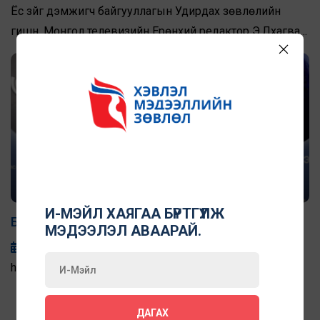
Ёс зүйг дэмжигч байгууллагын Удирдах зөвлөлийн
гишүүн, Монгол телевизийн Ерөнхий редактор Э.Лхагва
оролцлоо.
И-МЭЙЛ ХАЯГАА БҮРТГҮҮЛЖ
Бидний подкаст: Сэтгүүл зүйг ажиглая!
МЭДЭЭЛЭЛ АВААРАЙ.
2024-06-06
https://www.youtube.com/watch?v=Zv2BmQZ97NE&t=2s
ДАГАХ