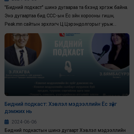
"Бидний подкаст" шинэ дугаараа та бүхэнд хүргэж байна.
Энэ дугаартаа бид ССС-ын Ёс зүйн хорооны гишүүн,
Peak.mn сайтын эрхлэгч Ц.Цэрэндолгорыг урьж
оролцууллаа.
Бидний подкаст: Хэвлэл мэдээллийн Ёс зүйг
дэмжих нь
2024-06-06
Бидний подкастын шинэ дугаарт Хэвлэл мэдээллийн