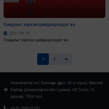
Гомдлыг хэрхэн шийдвэрлэдэг вэ
2021-05-15
Гомдлыг хэрхэн шийдвэрлэдэг вэ
1
2
Улаанбаатар хот, Баянзүрх дүүрэг, 43-р хороо, Манлай
Баатар Дамдинсүрэнгийн гудамж, UB Tower, 10
давхар, 1004 тоот
+976-7000-0160