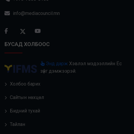
info@mediacouncil.mn
БУСАД ХОЛБООС
Энд дарж
Хэвлэл мэдээллийн Ёс
зүйг дэмжээрэй.
Холбоо барих
Сайтын нөхцөл
Бидний тухай
Тайлан