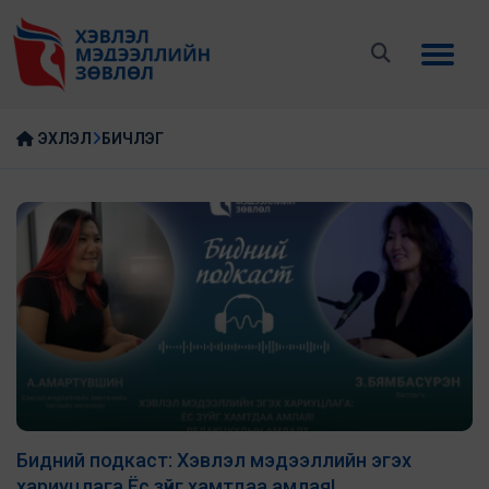
ЭХЛЭЛ
БИЧЛЭГ
Бидний подкаст: Хэвлэл мэдээллийн эгэх
хариуцлага Ёс зүйг хамтдаа амлая!