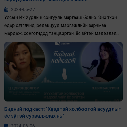
2024-06-27
Улсын Их Хурлын сонгууль маргааш болно. Энэ түүхэн
өдөр сэтгүүлчид, редакцууд мэргэжлийн зарчмаа
мөрдөж, сонгогчдод тэнцвэртэй, ёс зүйтэй мэдээлэл
хүргэх үүргээ чанд баримталж ажиллахыг уриалж байна.
Бидний подкаст: "Хүүхэдтэй холбоотой асуудлыг
ёс зүйтэй сурвалжлах нь"
2024-06-06