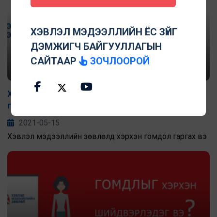
ХЭВЛЭЛ МЭДЭЭЛЛИЙН ЁС ЗҮЙГ
ДЭМЖИГЧ БАЙГУУЛЛАГЫН
САЙТААР
ЗОЧЛООРОЙ
Хэвлэл мэдээллийн зөвлөлд хэрхэн гомдол
гаргах вэ
2021-05-15
Хэвлэл мэдээллийн зөвлөлд хэрхэн гомдол гаргах вэ