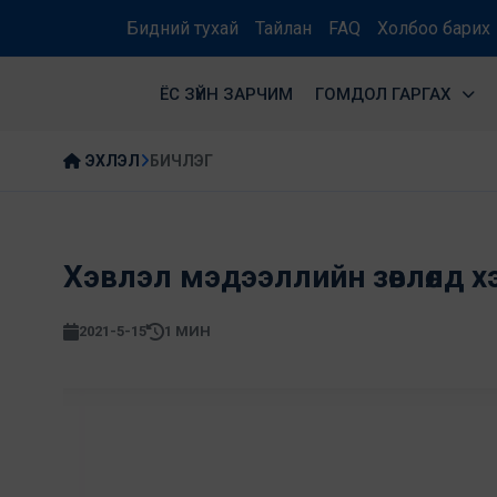
Бидний тухай
Тайлан
FAQ
Холбоо барих
ЁС ЗҮЙН ЗАРЧИМ
ГОМДОЛ ГАРГАХ
ЭХЛЭЛ
БИЧЛЭГ
Хэвлэл мэдээллийн зөвлөлд х
2021-5-15
1 МИН