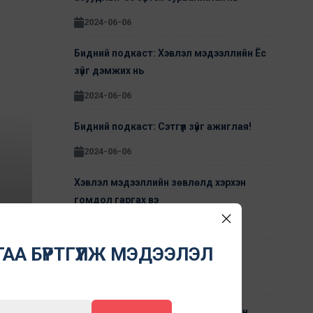
2024-06-06
Бидний подкаст: Хэвлэл мэдээллийн Ёс
зүйг дэмжих нь
2024-06-06
Бидний подкаст: Сэтгүүл зүйг ажиглая!
2024-06-06
Хэвлэл мэдээллийн зөвлөлд хэрхэн
гомдол гаргах вэ
2021-05-15
АА БҮРТГҮҮЛЖ МЭДЭЭЛЭЛ
Гомдлыг хэрхэн шийдвэрлэдэг вэ
2021-05-15
Өөрийн зохицуулалтаар дамжуулан