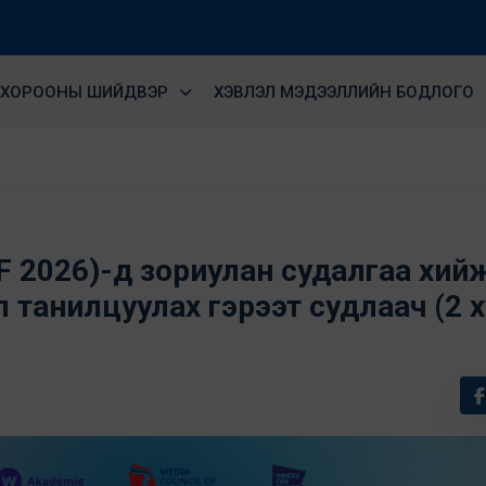
ХОРООНЫ ШИЙДВЭР
ХЭВЛЭЛ МЭДЭЭЛЛИЙН БОДЛОГО
(JEF 2026)-д зориулан cудалгаа хий
танилцуулах гэрээт судлаач (2 хү