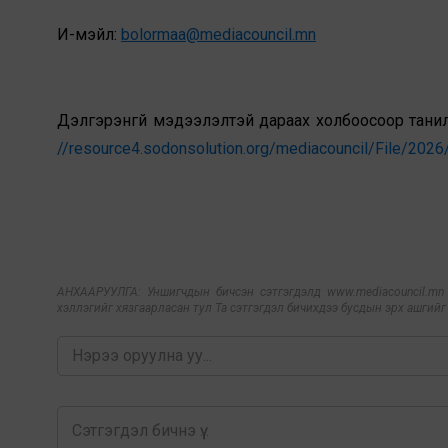
И-мэйл:
bolormaa@mediacouncil.mn
Дэлгэрэнгүй мэдээлэлтэй 
//resource4.sodonsolution.org/mediacouncil/File/202
АНХААРУУЛГА: Уншигчдын бичсэн сэтгэгдэлд www.mediacouncil.mn ха
хэллэгийг хязгаарласан тул Та сэтгэгдэл бичихдээ бусдын эрх ашгийг х