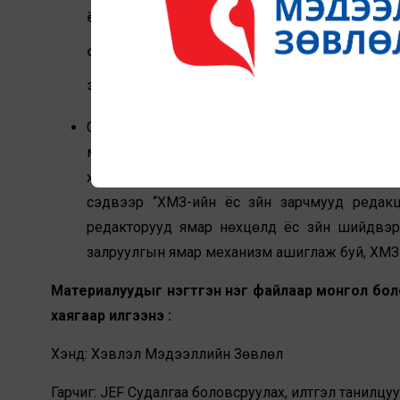
ёс зүйн болон технологийн шинэ сорилтуу
оюуны хэрэглээ ба сэтгүүл зүйн ёс зүйн эрсд
зохиогчийн эрх, хүний нэр төр, хувийн мэдээ
Судалгаа №02 нь Хэвлэл Мэдээллийн Зөвлөл
мэдээллийн өөрийн зохицуулалт, Ёс зүй
хариуцлагатай шууд уялдсан байх. Үүнд,
“Сэтг
сэдвээр “ХМЗ-ийн ёс зүйн зарчмууд редак
редакторууд ямар нөхцөлд ёс зүйн шийдвэри
залруулгын ямар механизм ашиглаж буй, ХМЗ 
Материалуудыг нэгтгэн нэг файлаар монгол боло
хаягаар илгээнэ үү:
Хэнд: Хэвлэл Мэдээллийн Зөвлөл
Гарчиг: JEF Cудалгаа боловсруулах, илтгэл танилцу