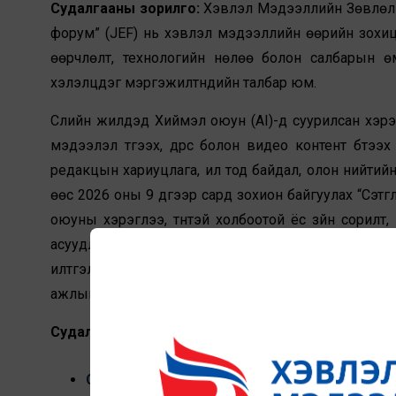
Судалгааны зорилго:
Хэвлэл Мэдээллийн Зөвлөл (Х
форум” (JEF) нь хэвлэл мэдээллийн өөрийн зохицуул
өөрчлөлт, технологийн нөлөө болон салбарын 
хэлэлцдэг мэргэжилтнүүдийн талбар юм.
Сүүлийн жилүүдэд Хиймэл оюун (AI)-д суурилсан хэрэ
мэдээлэл түгээх, дүрс болон видео контент бүтээх 
редакцын хариуцлага, ил тод байдал, олон нийтий
өөс 2026 оны 9 дүгээр сард зохион байгуулах “Сэтг
оюуны хэрэглээ, түүнтэй холбоотой ёс зүйн сорилт
асуудлыг олон талт оролцоотойгоор хэлэлцэхээр
илтгэлүүдийг мэргэжлийн түвшинд бэлтгэх, нотолго
ажлыг гүйцэтгүүлэхээр энэхүү сонгон шалгаруулалтыг 
Судалгааны ажлын сэдэв болон хамрах хүрээ:
Судалгаа №01 нь JEF2026 форумын сэдэв, 