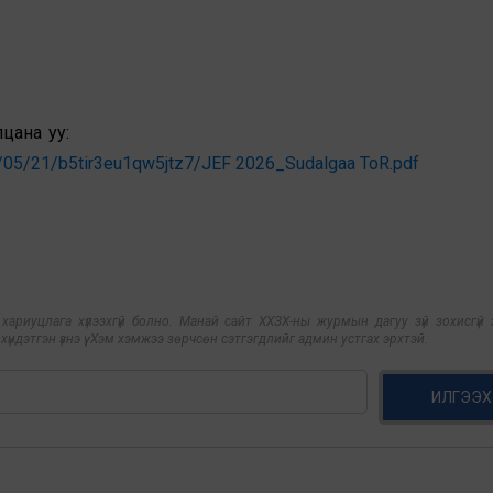
дараах холбоосоор танилцана 
6/05/21/b5tir3eu1qw5jtz7/JEF 2026_Sudalgaa ToR.pdf
риуцлага хүлээхгүй болно. Манай сайт ХХЗХ-ны журмын дагуу зүй зохисгүй з
үндэтгэн үзнэ үү. Хэм хэмжээ зөрчсөн сэтгэгдлийг админ устгах эрхтэй.
ИЛГЭЭХ