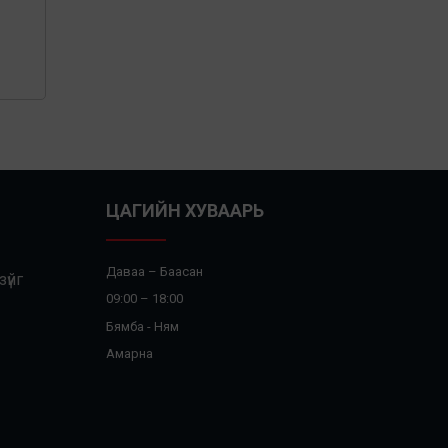
ЦАГИЙН ХУВААРЬ
Даваа – Баасан
үйг
09:00 – 18:00
Бямба - Ням
Амарна