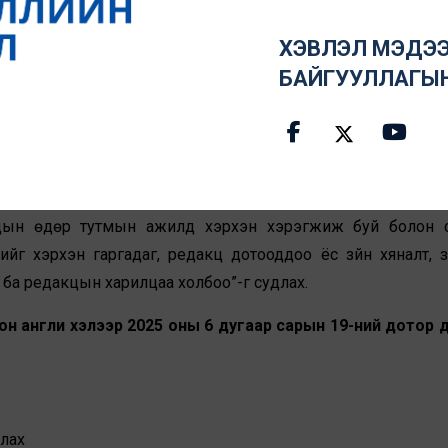
дыг нотолгоонд суурилан тайлбарласан байх. Үүнд,
“Х
ХЭВЛЭЛ МЭДЭЭ
эл”
сэдвээр “эх сурвалжийн ил тод байдал, ташаа мэд
БАЙГУУЛЛАГЫ
лэл, алгоритмын алдаа, хариуцлагын асуудлыг” авч үзэх.
ийн үндсэн үйл ажиллагаа болох сэтгүүл зүйн ёс зүй, 
н хорооны шийдвэр, гомдлын чиг хандлага болон ред
үүл зүйн ёс зүйн зарчмын хэрэгжилт: редакцын түвшний с
цын өдөр тутмын ажилд хэрхэн хэрэгжиж буй болон сэт
йг хэрхэн гаргадаг, редакц дотооддоо ёс зүйн хяналт, з
ба редакцын харилцаа холбоо”-г судлах.
н англи хэлээр 2025 оны 6 дугаар сарын 19-ний дотор 
улах