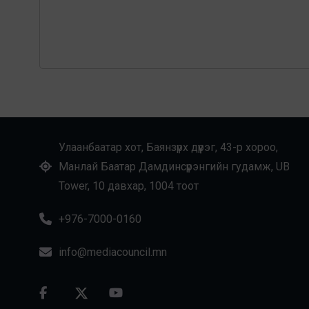
Улаанбаатар хот, Баянзүрх дүүрэг, 43-р хороо,
Манлай Баатар Дамдинсүрэнгийн гудамж, UB
Tower, 10 давхар, 1004 тоот
+976-7000-0160
info@mediacouncil.mn