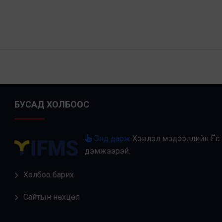
БУСАД ХОЛБООС
Энд дарж
Хэвлэл мэдээллийн Ёс з
дэмжээрэй.
Холбоо барих
Сайтын нөхцөл