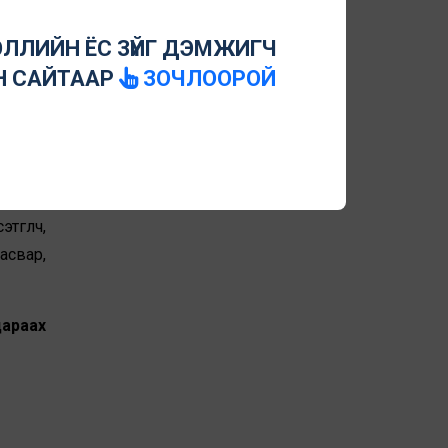
иймэл
ЛЛИЙН ЁС ЗҮЙГ ДЭМЖИГЧ
ээлэл,
Н САЙТААР
ЗОЧЛООРОЙ
хэвлэл
акцын
орилт”
гүүлч,
асвар,
дараах