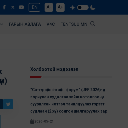
A-
A+
EN
ГАРЫН АВЛАГА
V4С
TENTSUU.MN
ж
Холбоотой мэдээлэл
н)
“Сэтгүүл зүйн ёс зүйн форум” (JEF 2026)-д
зориулан cудалгаа хийж нотолгоонд
суурилсан илтгэл танилцуулах гэрээт
судлаач (2 хүн) сонгон шалгаруулах зар
2026-05-21