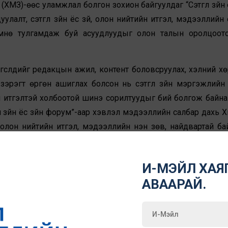
МЗ)-өөс уламжлал болгон зохион байгуулдаг “Сэтгүүл зүйн ё
алт, сэтгүүл зүйн ёс зүй, олон нийтийн итгэл, мэдээллийн
өмнө тулгамдаж буй асуудлуудыг олон талын оролцоот
гслүүдийг редакцын ажил, контент боловсруулах, хэлний хөрв
зэрэгт өргөн ашиглах болсон нь сэтгүүл зүйн мэргэжлийн ё
н итгэлтэй холбоотой шинэ сорилтуудыг бий болгож байна
үүл зүйн ёс зүйн форум”-аар хэвлэл мэдээллийн салбар дахь 
, олон нийтийн итгэл, мэдээллийн үнэн зөв, найдвартай б
 төлөвлөж байна. Иймд форумын үеэр танилцуулах суда
онд суурилсан хэлэлцүүлгийн үндэс болгох зорилгоор суда
И-МЭЙЛ ХАЯГ
зарлаж байна.
АВААРАЙ.
зорилготой уялдсан, Монголын хэвлэл мэдээллийн орчи