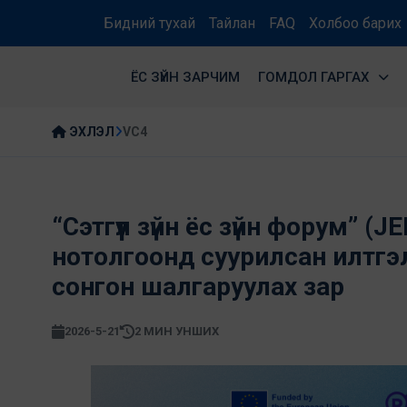
Бидний тухай
Тайлан
FAQ
Холбоо барих
ЁС ЗҮЙН ЗАРЧИМ
ГОМДОЛ ГАРГАХ
ЭХЛЭЛ
VC4
“Сэтгүүл зүйн ёс зүйн форум” 
нотолгоонд суурилсан илтгэл 
сонгон шалгаруулах зар
2026-5-21
2 МИН УНШИХ