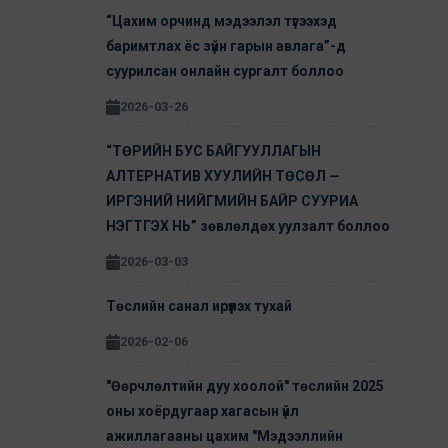
“Цахим орчинд мэдээлэл түгээхэд
баримтлах ёс зүйн гарын авлага”-д
суурилсан онлайн сургалт боллоо
2026-03-26
“ТӨРИЙН БУС БАЙГУУЛЛАГЫН
АЛТЕРНАТИВ ХУУЛИЙН ТӨСӨЛ —
ИРГЭНИЙ НИЙГМИЙН БАЙР СУУРИА
НЭГТГЭХ НЬ” зөвлөлдөх уулзалт боллоо
2026-03-03
Төслийн санал ирүүлэх тухай
2026-02-06
"Өөрчлөлтийн дуу хоолой" төслийн 2025
оны хоёрдугаар хагасын үйл
ажиллагааны цахим "Мэдээллийн