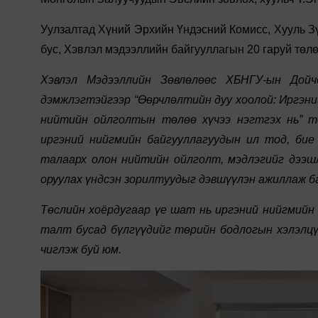
Уулзалтад Хүний Эрхийн Үндэсний Комисс, Хууль Зү
бус, Хэвлэл мэдээллийн байгууллагын 20 гаруй төл
Хэвлэл Мэдээллийн Зөвлөлөөс ХБНГУ-ын Дой
дэмжлэгтэйгээр “Өөрчлөлтийн дуу хоолой: Иргэний
нийтийн ойлголтын төлөө хүчээ нэгтгэх нь” тө
иргэний нийгмийн байгууллагуудын ил тод, бие
талаарх олон нийтийн ойлголт, мэдлэгийг дээшл
оруулах үндсэн зорилтуудыг дэвшүүлэн ажиллаж б
Төслийн хоёрдугаар үе шат нь иргэний нийгмийн б
талт бусад бүлгүүдийг төрийн бодлогын хэлэлцү
чиглэж буй юм.