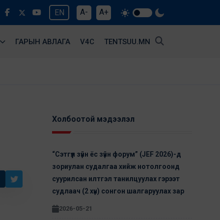
A-
A+
EN
ГАРЫН АВЛАГА
V4С
TENTSUU.MN
Холбоотой мэдээлэл
“Сэтгүүл зүйн ёс зүйн форум” (JEF 2026)-д
зориулан cудалгаа хийж нотолгоонд
суурилсан илтгэл танилцуулах гэрээт
судлаач (2 хүн) сонгон шалгаруулах зар
2026-05-21