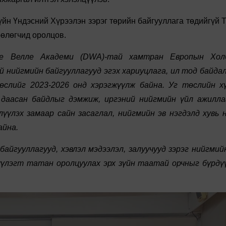
йн Үндэсний Хүрээлэн зэрэг төрийн байгууллага төдийгүй 
өөлөгчид оролцов.
че Велле Академи (DWA)-тай хамтран Европын Хол
 нийгмийн байгууллагууд эгэх хариуцлага, ил тод байдал
слийг 2023-2026 онд хэрэгжүүлж байна. Уг төслийн х
 даасан байдлыг дэмжиж, иргэний нийгмийн үйл ажилл
үүлэх замаар сайн засаглал, нийгмийн эв нэгдэлд хувь 
айна.
айгууллагууд, хэвлэл мэдээлэл, залуучууд зэрэг нийгмий
үлэгт татан оролцуулах эрх зүйн таатай орчныг бүрдү