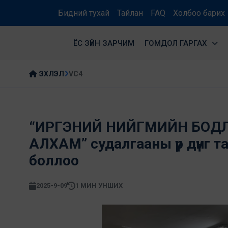
Бидний тухай
Тайлан
FAQ
Холбоо барих
ЁС ЗҮЙН ЗАРЧИМ
ГОМДОЛ ГАРГАХ
ЭХЛЭЛ
VC4
“ИРГЭНИЙ НИЙГМИЙН БОД
АЛХАМ” судалгааны үр дүнг т
боллоо
2025-9-09
1 МИН УНШИХ