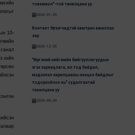
өөгийн
товхимол"-той танилцана уу.
ллагыг
2026-01-29
Контент бүтээгчидтэй хамтран ажиллах
ын 10-
зар
йгмийн
2025-12-25
 санал
э хийх
"Иргэний нийгмийн байгууллагуудын
гөрсөн
эгэх хариуцлага, ил тод байдал,
ийлсэн
мэдээлэл харилцааны нөхцөл байдлыг
тодорхойлох нь" судалгаатай
танилцана уу
сонгон
2025-09-29
хийсэн
талаар