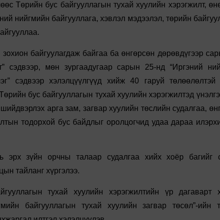
өс Төрийн бус байгууллагын тухай хуулийн хэрэгжилт, өн
ний нийгмийн байгууллага, хэвлэл мэдээлэл, төрийн байгуу
байгууллаа.
 зохион байгуулагдаж байгаа ба өнгөрсөн дөрөвдүгээр сар
” сэдвээр, мөн зургаадугаар сарын 25-нд “Иргэний ни
эг” сэдвээр хэлэлцүүлгүүд хийж 40 гаруй төлөөлөлтэй
Төрийн бус байгууллагын тухай хуулийн хэрэгжилтэд үнэлгэ
шийдвэрлэх арга зам, загвар хуулийн төслийн судалгаа, өн
алтын тодорхой бус байдлыг оролцогчид удаа дараа илэрх
 эрх зүйн орчны талаар судалгаа хийх хоёр багийг 
цын тайланг хүргэлээ.
йгууллагын тухай хуулийн хэрэгжилтийн үр дагаварт 
гмийн байгууллагын тухай хуулийн загвар төсөл”-ийн 
нхжаргал илтгэл хэлэлцүүлэв.