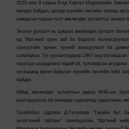
2025 оны 9 сарын 9-нд Хэвлэл Мэдээллийн Зөвлөлө
нөхцөл байдал, загвар хуулийн төслийн талаар иргэ
хамарсан гурван талт зөвлөлдөх уулзалтыг зохион 
Энэхүү уулзалт нь цуврал зөвлөлдөх уулзалт болон
нд “Иргэний орон зай ба бодлого боловсруулалт
санхүүгийн орчин, түүний зохицуулалт ба дэмжл
солилцжээ. Тус уулзалтуудаар 1997 онд батлагдсан 
хэрэгцээ шаардлага төдийгүй, тулгамдсан асуудлыг 
хугацаанд өргөн барьсан хуулийн төслийн зүйл за
байдаг.
Иймд зөвлөлдөх уулзалтын дараа ИНБ-ын хууль
шалгаруулсан ба өнөөдөр судлаачид судалгааны яв
Тухайлбал, судлаач Д.Тэгшбаяр “Төрийн бус ба
үнэлгээний тайланг” танилцуулан, “Иргэний ний
Монголын Залуучуудын Эвслийн зөвлөх, хуульч Т.Э