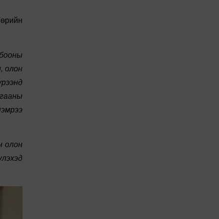
Төрийн
бооны
, олон
үрээнд
агааны
нэмрээ
н олон
үлэхэд