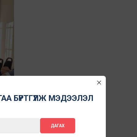
АА БҮРТГҮҮЛЖ МЭДЭЭЛЭЛ
ДАГАХ