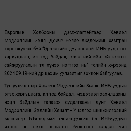
Европын Холбооны дэмжлэгтэйгээр Хэвлэл
Мэдээллийн Зөвлөл, Дойче Велле Академийн хамтран
хэрэгжүүлж буй “Өөрчлөлтийн дуу хоолой: ИНБ-ууд эгэх
хариуцлага, ил тод байдал, олон нийтийн ойлголтыг
сайжруулахын төлөө хүчээ нэгтгэх нь” төслийн хүрээнд
2024.09.19-ний өдөр цахим уулзалтыг зохион байгуулав.
Тус уулзалтаар Хэвлэл Мэдээллийн Зөвлөлөөс ИНБ-уудын
эгэх хариуцлага, ил тод байдал, мэдээлэл харилцааны
нөхцөл байдлын талаарх судалгааны дүнг Хэвлэл
Мэдээллийн Зөвлөлийн Хяналт - Үнэлгээ шинжилгээний
менежер Б.Болормаа танилцуулсан ба ИНБ-уудын
ихэнх нь зөвхөн зорилтот бүлэгтээ хандан үйл