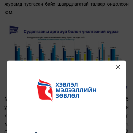
журамд тусгасан байх шаардлагатай талаар онцолсон
юм.
Мөн уулзалтын үеэр 10 сараас эхлэн хэрэгжих 5
удаагийн нийт 100 гаруй ИНБ-ын төлөөллийг хамарсан
хэвлэл мэдээллийн чадавхжуулах сургалтын талаар
мэдээлэн цаашид хэрэгжүүлэх Хэвлэл Мэдээлэл,
Олон Нийттэй Харилцах “ХАРИУЦЛАГАТАЙ ИРГЭНИЙ