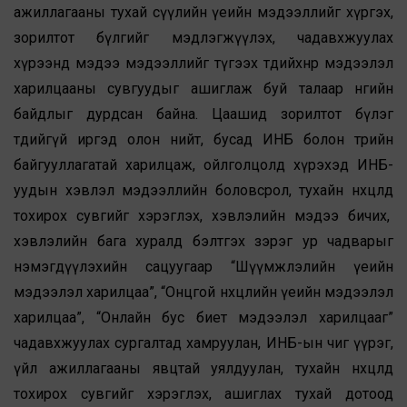
ажиллагааны тухай сүүлийн үеийн мэдээллийг хүргэх,
зорилтот бүлгийг мэдлэгжүүлэх, чадавхжуулах
хүрээнд мэдээ мэдээллийг түгээх төдийхнөөр мэдээлэл
харилцааны сувгуудыг ашиглаж буй талаар өнөөгийн
байдлыг дурдсан байна. Цаашид зорилтот бүлэг
төдийгүй иргэд олон нийт, бусад ИНБ болон төрийн
байгууллагатай харилцаж, ойлголцолд хүрэхэд ИНБ-
уудын хэвлэл мэдээллийн боловсрол, тухайн нөхцөлд
тохирох сувгийг хэрэглэх, хэвлэлийн мэдээ бичих,
хэвлэлийн бага хуралд бэлтгэх зэрэг ур чадварыг
нэмэгдүүлэхийн сацуугаар “Шүүмжлэлийн үеийн
мэдээлэл харилцаа”, “Онцгой нөхцөлийн үеийн мэдээлэл
харилцаа”, “Онлайн бус биет мэдээлэл харилцааг”
чадавхжуулах сургалтад хамруулан, ИНБ-ын чиг үүрэг,
үйл ажиллагааны явцтай уялдуулан, тухайн нөхцөлд
тохирох сувгийг хэрэглэх, ашиглах тухай дотоод