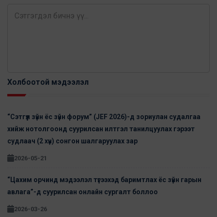
Холбоотой мэдээлэл
“Сэтгүүл зүйн ёс зүйн форум” (JEF 2026)-д зориулан cудалгаа
хийж нотолгоонд суурилсан илтгэл танилцуулах гэрээт
судлаач (2 хүн) сонгон шалгаруулах зар
2026-05-21
“Цахим орчинд мэдээлэл түгээхэд баримтлах ёс зүйн гарын
авлага”-д суурилсан онлайн сургалт боллоо
2026-03-26