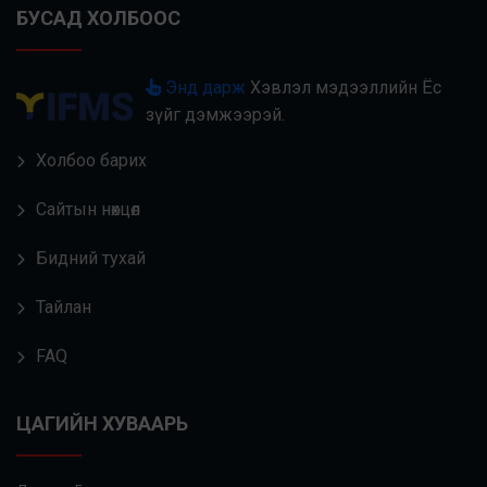
БУСАД ХОЛБООС
Энд дарж
Хэвлэл мэдээллийн Ёс
зүйг дэмжээрэй.
Холбоо барих
Сайтын нөхцөл
Бидний тухай
Тайлан
FAQ
ЦАГИЙН ХУВААРЬ