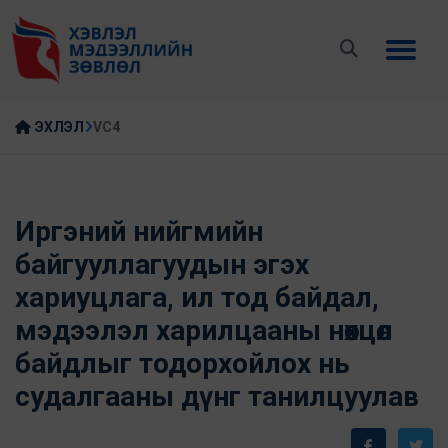
ЭХЛЭЛ
VC4
Иргэний нийгмийн
байгууллагуудын эгэх
хариуцлага, ил тод байдал,
мэдээлэл харилцааны нөхцөл
байдлыг тодорхойлох нь
судалгааны дүнг танилцуулав