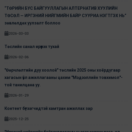
“ТӨРИЙН БУС БАЙГУУЛЛАГЫН АЛТЕРНАТИВ ХУУЛИЙН
ТӨСӨЛ — ИРГЭНИЙ НИЙГМИЙН БАЙР СУУРИА НЭГТГЭХ НЬ”
зөвлөлдөх уулзалт боллоо
2026-03-03
Төслийн санал ирүүлэх тухай
2026-02-06
"Өөрчлөлтийн дуу хоолой" төслийн 2025 оны хоёрдугаар
хагасын үйл ажиллагааны цахим "Мэдээллийн товхимол"-
той танилцана уу.
2026-01-29
Контент бүтээгчидтэй хамтран ажиллах зар
2025-12-25
"Иргэний нийгмийн байгууллагуудын эгэх хариуцлага, ил