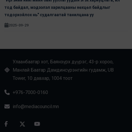
тод байдал, мэдээлэл харилцааны нөхцөл байдлыг
тодорхойлох нь" судалгаатай танилцана уу
2025-09-29
Улаанбаатар хот, Баянзүрх дүүрэг, 43-р хороо,
Манлай Баатар Дамдинсүрэнгийн гудамж, UB
Tower, 10 давхар, 1004 тоот
+976-7000-0160
info@mediacouncil.mn