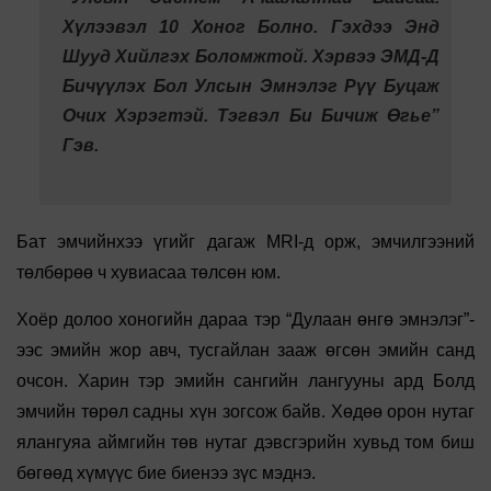
Хүлээвэл 10 Хоног Болно. Гэхдээ Энд
Шууд Хийлгэх Боломжтой. Хэрвээ ЭМД-Д
Бичүүлэх Бол Улсын Эмнэлэг Рүү Буцаж
Очих Хэрэгтэй. Тэгвэл Би Бичиж Өгье”
Гэв.
Бат эмчийнхээ үгийг дагаж MRI-д орж, эмчилгээний
төлбөрөө ч хувиасаа төлсөн юм.
Хоёр долоо хоногийн дараа тэр “Дулаан өнгө эмнэлэг”-
ээс эмийн жор авч, тусгайлан зааж өгсөн эмийн санд
очсон. Харин тэр эмийн сангийн лангууны ард Болд
эмчийн төрөл садны хүн зогсож байв. Хөдөө орон нутаг
ялангуяа аймгийн төв нутаг дэвсгэрийн хувьд том биш
бөгөөд хүмүүс бие биенээ зүс мэднэ.