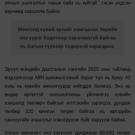
хяналт шалгалтыг тавьж байх нь зүйтэй.” гэсэн үндсэн
зарчимд харшилж байна.
Монголд хүний эрхийг хамгаалах төрийн
энэ үүрэг бодитоор хэрэгжихгүй байгаа
нь Батын түүхээр тодорхой харагдана.
Эрүүл мэндийн даатгалын сангийн 2025 оны тайланд
мэдээлснээр MRI шинжилгээний бараг тал нь буюу 42
хувь нь хувийн эмнэлгүүдэд хийгддэг болжээ. Энэ нь
өндөр өртөгтэй оношилгооны үйлчилгээ хувийн
хэвшилд төвлөрч байгааг илтгэхийн зэрэгцээ, дундаж
төлбөр 320 мянган төгрөг байгаа нь иргэдийн
санхүүгийн ачааллыг нэмэгдүүлж буйг харуулж байна.
Улсын эмнэлэгт энэ үзүүлэлт дунджаар 80,000 төгрөг