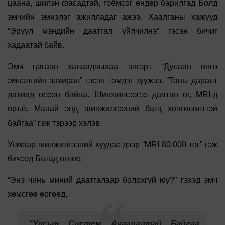
цаана, шилэн фасадтай, гоёмсог өндөр барилгад Болд
эмчийн эмнэлэг ажилладаг ажээ. Хаалганы хажууд
“Эрүүл мэндийн даатгал үйлчилнэ” гэсэн бичиг
хадаатай байв.
Эмч цагаан халаадныхаа энгэрт “Дулаан өнгө
эмнэлгийн захирал” гэсэн тэмдэг зүүжээ. “Таны даралт
дахиад өссөн байна. Шинжилгээгээ давтан өг, MRI-д
оръё. Манай энд шинжилгээний багц хөнгөлөлттэй
байгаа” гэж тэрээр хэлэв.
Улмаар шинжилгээний хуудас дээр “MRI 80,000 төг” гэж
бичээд Батад өглөө.
“Энэ чинь миний даатгалаар болохгүй юу?” гэхэд эмч
хөмсгөө өргөөд,
“Улсын Систем Ачаалалтай Байгаа.