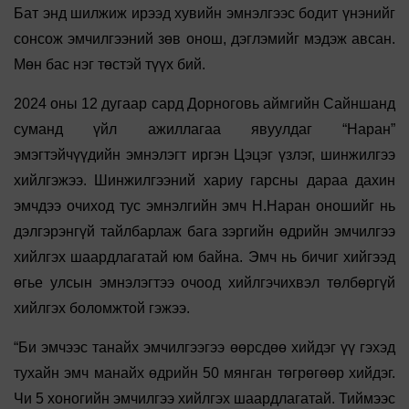
Бат энд шилжиж ирээд хувийн эмнэлгээс бодит үнэнийг
сонсож эмчилгээний зөв онош, дэглэмийг мэдэж авсан.
Мөн бас нэг төстэй түүх бий.
2024 оны 12 дугаар сард Дорноговь аймгийн Сайншанд
суманд үйл ажиллагаа явуулдаг “Наран”
эмэгтэйчүүдийн эмнэлэгт иргэн Цэцэг үзлэг, шинжилгээ
хийлгэжээ. Шинжилгээний хариу гарсны дараа дахин
эмчдээ очиход тус эмнэлгийн эмч Н.Наран оношийг нь
дэлгэрэнгүй тайлбарлаж бага зэргийн өдрийн эмчилгээ
хийлгэх шаардлагатай юм байна. Эмч нь бичиг хийгээд
өгье улсын эмнэлэгтээ очоод хийлгэчихвэл төлбөргүй
хийлгэх боломжтой гэжээ.
“Би эмчээс танайх эмчилгээгээ өөрсдөө хийдэг үү гэхэд
тухайн эмч манайх өдрийн 50 мянган төгрөгөөр хийдэг.
Чи 5 хоногийн эмчилгээ хийлгэх шаардлагатай. Тиймээс