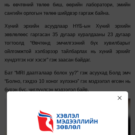
нь өвчтөний төлөө биш, өөрийн лаборатори, эмийн
сангийн орлогын төлөө шийдвэр гаргаж байна.
Хүний эрхийн асуудлаар НҮБ-ын Хүний эрхийн
зөвлөлөөс гаргасан 35 дугаар хуралдааны 23 дугаар
тогтоолд “Өвчтөнд эмчилгээний бүх хувилбарыг
ойлгомжтой хэлбэрээр тайлбарлах нь хүний эрхийг
хүндэтгэх нэг хэсэг” гэж заасан байдаг.
Бат “MRI даатгалаар болох уу?” гэж асуухад Болд эмч
“Болно, гэхдээ 10 хоног хүлээнэ” гэх мэдээлэл өгсөн нь
бүрэн бус, чиглүүлсэн мэдээлэл байв.