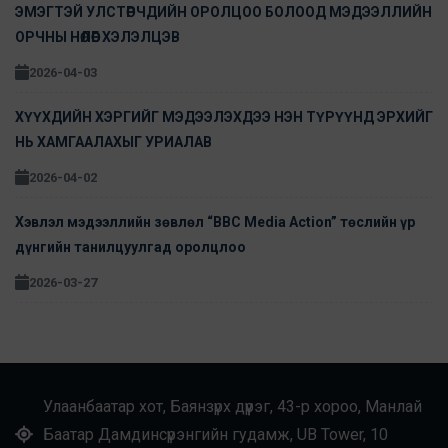
ЭМЭГТЭЙ УЛСТӨРЧДИЙН ОРОЛЦОО БОЛООД МЭДЭЭЛЛИЙН
ОРЧНЫ НӨЛӨӨГ ХЭЛЭЛЦЭВ
2026-04-03
ХҮҮХДИЙН ХЭРГИЙГ МЭДЭЭЛЭХДЭЭ НЭН ТҮРҮҮНД ЭРХИЙГ
НЬ ХАМГААЛАХЫГ УРИАЛАВ
2026-04-02
Хэвлэл мэдээллийн зөвлөл “BBC Media Action” төслийн үр
дүнгийн танилцуулгад оролцлоо
2026-03-27
Улаанбаатар хот, Баянзүрх дүүрэг, 43-р хороо, Манлай
Баатар Дамдинсүрэнгийн гудамж, UB Tower, 10