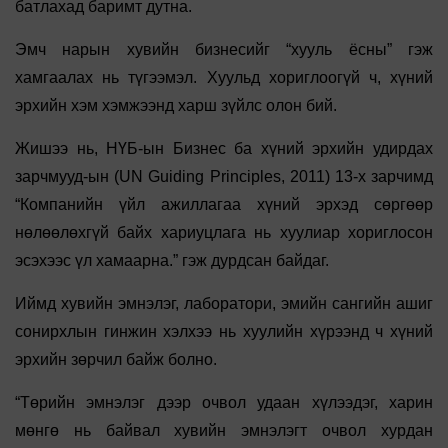
батлахад баримт дутна.
Эмч нарын хувийн бизнесийг “хууль ёсны” гэж
хамгаалах нь түгээмэл. Хуульд хориглоогүй ч, хүний
эрхийн хэм хэмжээнд харш зүйлс олон бий.
Жишээ нь, НҮБ-ын Бизнес ба хүний эрхийн удирдах
зарчмууд-ын (UN Guiding Principles, 2011) 13-х зарчимд
“Компанийн үйл ажиллагаа хүний эрхэд сөргөөр
нөлөөлөхгүй байх хариуцлага нь хуулиар хориглосон
эсэхээс үл хамаарна.” гэж дурдсан байдаг.
Иймд хувийн эмнэлэг, лаборатори, эмийн сангийн ашиг
сонирхлын гинжин хэлхээ нь хуулийн хүрээнд ч хүний
эрхийн зөрчил байж болно.
“Төрийн эмнэлэг дээр очвол удаан хүлээдэг, харин
мөнгө нь байвал хувийн эмнэлэгт очвол хурдан