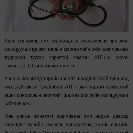
Ашиг сонирхлын ил тод байдлыг хуульчилсан эрх зүйн
зохицуулалтад эмч нарын мэргэжлийн зүйл ажиллагааг
тодорхой тусгах хэрэгтэй хэмээн АТГ-ын ахлах
комиссар Ш.Цэнд-Аюуш хэллээ.
Учир нь Монголд төрийн хяналт шаардлагатай түвшинд
хүрээгүй ажээ. Тухайлбал, АТГ-т эмч нартай холбоотой
ашиг сонирхлын зөрчлийг шалгах эрх зүйн зохицуулалт
байхгүй юм.
Мөн улсын эмнэлэгт ажилладаг эмч нарын давхар
эзэмшдэг хувийн эмнэлэг, лаборатори, эмийн сангийн
бүртгэлийг https://www.opendatalab.mn гэх мэт нээлттэй