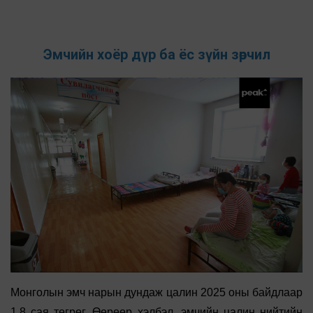
Эмчийн хоёр дүр ба ёс зүйн зөрчил
Монголын эмч нарын дундаж цалин 2025 оны байдлаар
1.8 сая төгрөг. Өөрөөр хэлбэл, эмчийн цалин нийтийн