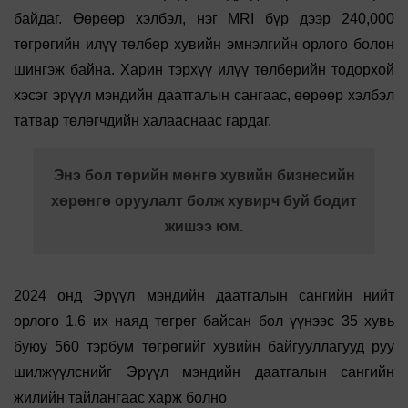
байдаг. Өөрөөр хэлбэл, нэг MRI бүр дээр 240,000
төгрөгийн илүү төлбөр хувийн эмнэлгийн орлого болон
шингэж байна. Харин тэрхүү илүү төлбөрийн тодорхой
хэсэг эрүүл мэндийн даатгалын сангаас, өөрөөр хэлбэл
татвар төлөгчдийн халааснаас гардаг.
Энэ бол төрийн мөнгө хувийн бизнесийн
хөрөнгө оруулалт болж хувирч буй бодит
жишээ юм.
2024 онд Эрүүл мэндийн даатгалын сангийн нийт
орлого 1.6 их наяд төгрөг байсан бол үүнээс 35 хувь
буюу 560 тэрбум төгрөгийг хувийн байгууллагууд руу
шилжүүлснийг Эрүүл мэндийн даатгалын сангийн
жилийн тайлангаас харж болно