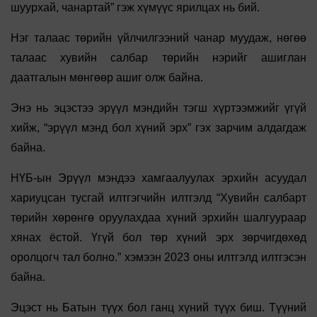
шуурхай, чанартай” гэж хүмүүс ярилцах нь бий.
Нэг талаас төрийн үйлчилгээний чанар муудаж, нөгөө
талаас хувийн салбар төрийн нэрийг ашиглан
даатгалын мөнгөөр ашиг олж байна.
Энэ нь эцэстээ эрүүл мэндийн тэгш хүртээмжийг үгүй
хийж, “эрүүл мэнд бол хүний эрх” гэх зарчим алдагдаж
байна.
НҮБ-ын Эрүүл мэндээ хамгаалуулах эрхийн асуудал
хариуцсан тусгай илтгэгчийн илтгэлд “Хувийн салбарт
төрийн хөрөнгө оруулахдаа хүний эрхийн шалгуураар
хянах ёстой. Үгүй бол төр хүний эрх зөрчигдөхөд
оролцогч тал болно.” хэмээн 2023 оны илтгэлд илтгэсэн
байна.
Эцэст нь Батын түүх бол ганц хүний түүх биш. Түүний