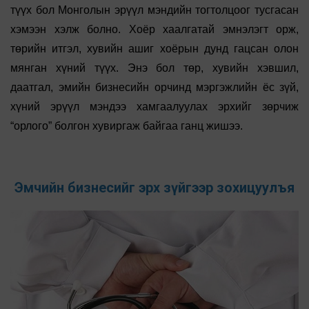
түүх бол Монголын эрүүл мэндийн тогтолцоог тусгасан
хэмээн хэлж болно. Хоёр хаалгатай эмнэлэгт орж,
төрийн итгэл, хувийн ашиг хоёрын дунд гацсан олон
мянган хүний түүх. Энэ бол төр, хувийн хэвшил,
даатгал, эмийн бизнесийн орчинд мэргэжлийн ёс зүй,
хүний эрүүл мэндээ хамгаалуулах эрхийг зөрчиж
“орлого” болгон хувиргаж байгаа ганц жишээ.
Эмчийн бизнесийг эрх зүйгээр зохицуулъя