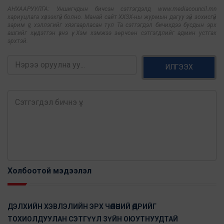
АНХААРУУЛГА: Уншигчдын бичсэн сэтгэгдэлд www.mediacouncil.mn
хариуцлага хүлээхгүй болно. Манай сайт ХХЗХ-ны журмын дагуу зүй зохисгүй
зарим үг, хэллэгийг хязгаарласан тул Та сэтгэгдэл бичихдээ бусдын эрх
ашгийг хүндэтгэн үзнэ үү. Хэм хэмжээ зөрчсөн сэтгэгдлийг админ устгах
эрхтэй.
ИЛГЭЭХ
Холбоотой мэдээлэл
ДЭЛХИЙН ХЭВЛЭЛИЙН ЭРХ ЧӨЛӨӨНИЙ ӨДРИЙГ
ТОХИОЛДУУЛАН СЭТГҮҮЛ ЗҮЙН ОЮУТНУУДТАЙ