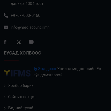
давхар, 1004 тоот
+976-7000-0160
info@mediacouncil.mn
БУСАД ХОЛБООС
Энд дарж
Хэвлэл мэдээллийн Ёс
зүйг дэмжээрэй.
Холбоо барих
Сайтын нөхцөл
Бидний тухай