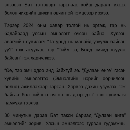
элээсэн Бат тэтгэвэрт гарснаас хойш даралт ихсэх
болон чихрийн шижин өвчинтэй тэмцсээр иржээ.
Тэрээр 2024 оны хавар толгой нь эргэж, гар нь
бадайраад улсын эмнэлэгт очсон байна. Хүлээн
авагчийн сувилагч “Та урьд нь манайд үзүүлж байсан
уу?” гэж асуухад, тэр “Тийм ээ, Болд эмчид үзүүлж
байсан” гэж хариулжээ.
“Өө, тэр эмч одоо энд байхгүй ээ. “Дулаан өнгө” гэсэн
хувийн эмнэлэгтээ (Эмнэлгийн нэрийг өөрчилсөн
болно) ажиллахаар гарсан. Хэрвээ дахин үзүүлэх гэж
байгаа бол тийшээ очсон нь дээр дээ” гэж сувилагч
намуухан хэлэв.
30 минутын дараа Бат такси бариад “Дулаан өнгө”
эмнэлгийг зорив. Улсын эмнэлгээс гурван гудамжны