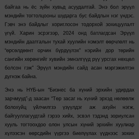
байгаа нь ёс зүйн хувьд асуудалтай. Энэ бол эрүүл
мэндийн тогтолцооны шударга бус байдлын нэг үндэс.
Гэвч энэ байдлыг хориглосон тодорхой зохицуулалт
үгүй. Харин эсрэгээр, 2024 онд батлагдсан Эрүүл
мэндийн даатгалын тухай хуулийн нэмэлт өөрчлөлт нь
“өрсөлдөөнт орчин бүрдүүлэх” нэрийн дор төрийн
сангийн хөрөнгийг хувийн эмнэлгүүд рүү урсгах нөхцөл
болсон гэж” Эрүүл мэндийн сайд асан мэргэжилтэн
дүгнэж байна.
Энэ нь НҮБ-ын “Бизнес ба хүний эрхийн удирдах
зарчмууд”-д заасан “Төр засаг нь хүний эрхэд нөлөөлж
болохуйц үйлчилгзэ үзүүлдэг аж ахуйн нэгж,
байгууллагуудтай гэрээ хийх, эсвэл тэдэнд зориулсан
хууль тогтоохдоо олон улсын хүний эрхийн хуулиар
хүлээсэн өөрсдийн үүргээ биелүүлах үүднээс зохих