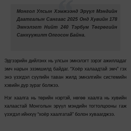
Монгол Улсын Хэмжээнд Эрүүл Мэндийн
Даатгалын Сангаас 2025 Онд Хувийн 178
Эмнэлэгт Нийт 240 Тэрбум Төгрөгийн
Санхүүжилт Олгосон Байна.
Эдгээрийн дийлэнх нь улсын эмнэлэгт зэрэг ажилладаг
эмч нарын эзэмшилд байдаг. “Хоёр халаадтай эмч” гэх
энэ үзэгдэл сүүлийн таван жилд эмнэлгийн системийн
хэвийн дүр зураг болжээ.
Нэг хаалга нь төрийн нэртэй, нөгөө хаалга нь хувийн
халаастай Монголын эрүүл мэндийн тогтолцооны гаж
үзэгдэл ийнхүү “хоёр хаалгатай” болон хуваагджээ.