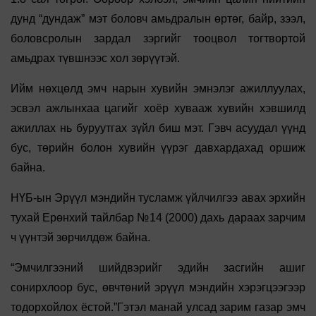
дунд “дундаж” мэт боловч амьдралын өртөг, байр, зээл,
боловсролын зардал зэргийг тооцвол тогтвортой
амьдрах түвшнээс хол зөрүүтэй.
Ийм нөхцөлд эмч нарын хувийн эмнэлэг ажиллуулах,
эсвэл ажлынхаа цагийг хоёр хувааж хувийн хэвшилд
ажиллах нь буруутгах зүйл биш мэт. Гэвч асуудал үүнд
бус, төрийн болон хувийн үүрэг давхардахад оршиж
байна.
НҮБ-ын Эрүүл мэндийн тусламж үйлчилгээ авах эрхийн
тухай Ерөнхий тайлбар №14 (2000) дахь дараах зарчим
ч үүнтэй зөрчилдөж байна.
“Эмчилгээний шийдвэрийг эдийн засгийн ашиг
сонирхлоор бус, өвчтөний эрүүл мэндийн хэрэгцээгээр
тодорхойлох ёстой.”Гэтэл манай улсад зарим газар эмч