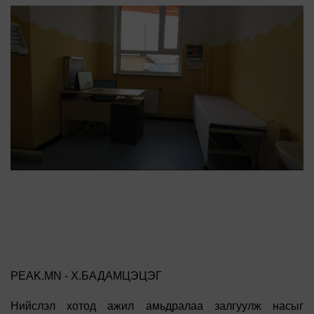
PEAK.MN - Х.БАДАМЦЭЦЭГ
Нийслэл хотод ажил амьдралаа залгуулж насыг