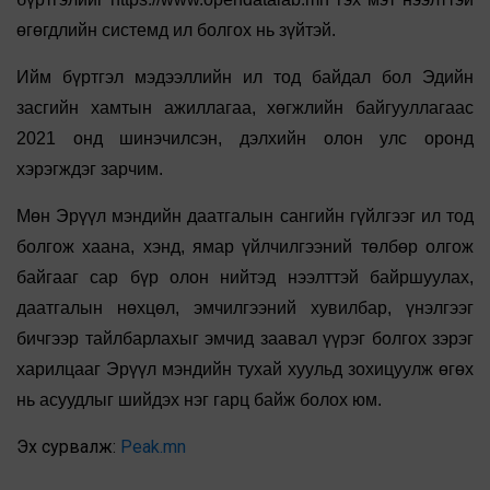
өгөгдлийн системд ил болгох нь зүйтэй.
Ийм бүртгэл мэдээллийн ил тод байдал бол Эдийн
засгийн хамтын ажиллагаа, хөгжлийн байгууллагаас
2021 онд шинэчилсэн, дэлхийн олон улс оронд
хэрэгждэг зарчим.
Мөн Эрүүл мэндийн даатгалын сангийн гүйлгээг ил тод
болгож хаана, хэнд, ямар үйлчилгээний төлбөр олгож
байгааг сар бүр олон нийтэд нээлттэй байршуулах,
даатгалын нөхцөл, эмчилгээний хувилбар, үнэлгээг
бичгээр тайлбарлахыг эмчид заавал үүрэг болгох зэрэг
харилцааг Эрүүл мэндийн тухай хуульд зохицуулж өгөх
нь асуудлыг шийдэх нэг гарц байж болох юм.
Эх сурвалж:
Peak.mn