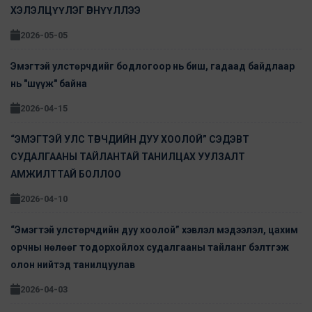
ХЭЛЭЛЦҮҮЛЭГ ӨРНҮҮЛЛЭЭ
2026-05-05
Эмэгтэй улстөрчдийг бодлогоор нь биш, гадаад байдлаар
нь "шүүж" байна
2026-04-15
“ЭМЭГТЭЙ УЛС ТӨРЧДИЙН ДУУ ХООЛОЙ” СЭДЭВТ
СУДАЛГААНЫ ТАЙЛАНТАЙ ТАНИЛЦАХ УУЛЗАЛТ
АМЖИЛТТАЙ БОЛЛОО
2026-04-10
“Эмэгтэй улстөрчдийн дуу хоолой” хэвлэл мэдээлэл, цахим
орчны нөлөөг тодорхойлох судалгааны тайланг бэлтгэж
олон нийтэд танилцуулав
2026-04-03