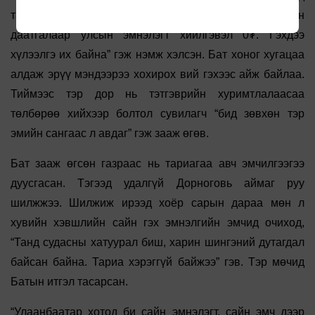
тариа хийлгэвэл 7 хоногийн багц 900 мянга, харин
даатгалаар улсын эмнэлэгт хийлгэвэл 0₮. Гэхдээ
хүлээлгэ их байна” гэж нэмж хэлсэн. Бат хоног хугацаа
алдаж эрүү мэндээрээ хохирох вий гэхээс айж байлаа.
Тиймээс тэр дор нь тэтгэврийн хуримтлалаасаа
төлбөрөө хийхээр болтол сувилагч “бид зөвхөн тэр
эмийн сангаас л авдаг” гэж зааж өгөв.
Бат зааж өгсөн газраас нь тариагаа авч эмчилгээгээ
дуусгасан. Тэгээд удалгүй Дорноговь аймаг руу
шилжжээ. Шилжиж ирээд хоёр сарын дараа мөн л
хувийн хэвшлийн сайн гэх эмнэлгийн эмчид очиход,
“Танд судасны хатуурал биш, харин шингэний дутагдал
байсан байна. Тариа хэрэггүй байжээ” гэв. Тэр мөчид
Батын итгэл тасарсан.
“Улаанбаатар хотод би сайн эмнэлэгт, сайн эмч дээр