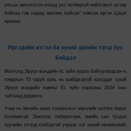
улсын эмнэлэгтээ очоод үнэ төлбөргүй хийлгэвэл зүгээр
байхаа гэж надад зөвлөж байсан” хэмээн иргэн Цэцэг
ярилаа.
Иргэдийн итгэл ба хүний эрхийн тэгш бус
байдал
Монголд Эрүүл мэндийн ёс зүйн хороо байгуулагдсан ч,
гомдлын 70 гаруй хувь нь шийдвэргүй хаагддаг тухай
Эрүүл мэндийн яамны Ёс зүйн хорооны 2024 оны
тайланд дурджээ.
Учир нь эмчийн ашиг сонирхлын зөрчлийг нотлох бараг
боломжгүй. Эмнэлэг, лаборатори, эмийн сан тусдаа
хуулийн этгээд хэлбэртэй учраас нэг хүний нөлөөллийг