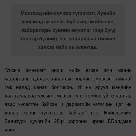
Монголд ийм сүлжээ түгээмэл. Хувийн
хэвшилд ажиллаж буй эмч, эмийн сан,
лаборатори, хувийн эмнэлэг гээд бүгд
нэг гэр бүлийн, нэг сонирхлын гинжин
хэлхээ байх нь олонтаа.
“Улсын эмнэлэгт онош хийж өгсөн эмч маань
хагалгааны дараах хяналтыг өөрийн эмнэлэгт хийлгэ”
гэж надад санал болгосон. Уг нь эрүүл мэндийн
даатгалаараа улсын эмнэлэгт үнэ төлбөргүй хяналтад
явах хүсэлтэй байсан ч дараагийн үзлэгийн цаг нь
долоо хоног хүлээхээр байсан” гэж Нийслэлийн
Баянзүрх дүүргийн 28-р хорооны иргэн Г.Болдмаа
ярив.