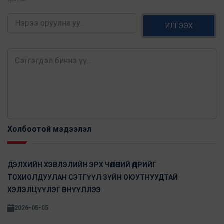
ИЛГЭЭХ
Холбоотой мэдээлэл
ДЭЛХИЙН ХЭВЛЭЛИЙН ЭРХ ЧӨЛӨӨНИЙ ӨДРИЙГ
ТОХИОЛДУУЛАН СЭТГҮҮЛ ЗҮЙН ОЮУТНУУДТАЙ
ХЭЛЭЛЦҮҮЛЭГ ӨРНҮҮЛЛЭЭ
2026-05-05