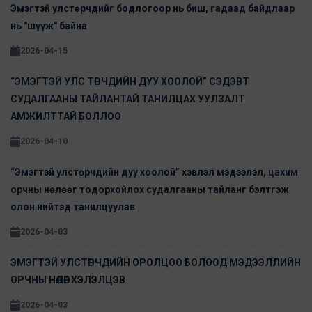
Эмэгтэй улстөрчдийг бодлогоор нь биш, гадаад байдлаар
нь "шүүж" байна
2026-04-15
“ЭМЭГТЭЙ УЛС ТӨРЧДИЙН ДУУ ХООЛОЙ” СЭДЭВТ
СУДАЛГААНЫ ТАЙЛАНТАЙ ТАНИЛЦАХ УУЛЗАЛТ
АМЖИЛТТАЙ БОЛЛОО
2026-04-10
“Эмэгтэй улстөрчдийн дуу хоолой” хэвлэл мэдээлэл, цахим
орчны нөлөөг тодорхойлох судалгааны тайланг бэлтгэж
олон нийтэд танилцуулав
2026-04-03
ЭМЭГТЭЙ УЛСТӨРЧДИЙН ОРОЛЦОО БОЛООД МЭДЭЭЛЛИЙН
ОРЧНЫ НӨЛӨӨГ ХЭЛЭЛЦЭВ
2026-04-03