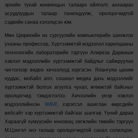
эрхийн тухай конвенцын талаарх ойлголт, анхаарах
асуудлуудын талаар танилцуулж, оролцогчидтой
сэдвийн санаа хэлэлцсэн юм.
Мөн Цюрихийн их сургуулийн компьютерийн шинжлэх
ухааны профессор, Хүртээмжтэй мэдээлэл харилцааны
технологийн лабораторийн тэргүүн Алиреза Дарвиши
хэвлэл мэдээллийн хүртээмжтэй байдлыг сайжруулах
чиглэлээр видео хичээлүүд хүргэсэн. Ялангуяа цахим
хуудас, мобайл апп, сошиал медиа дахь мэдээллийг
хүртээмжтэй болгох агуулга чухал, өгөөжтэй байсныг
оролцогчид тэмдэглэлээ. Хичээлийн үеэр хэвлэл
WAVE
мэдээллийнхэн
хэрэгсэл ашиглан өөрсдийн
вебсайт хэр хүртээмжтэй байгааг шалгав. Үүний дараа
Хараагүй хүмүүсийн инновац хөгжлийн төвийн тэргүүн
М.Цэнгэл энэ талаар оролцогчидтой санал солилцож,