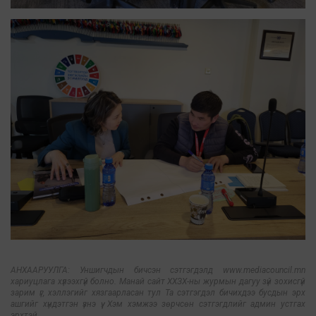
АНХААРУУЛГА: Уншигчдын бичсэн сэтгэгдэлд www.mediacouncil.mn
хариуцлага хүлээхгүй болно. Манай сайт ХХЗХ-ны журмын дагуу зүй зохисгүй
зарим үг, хэллэгийг хязгаарласан тул Та сэтгэгдэл бичихдээ бусдын эрх
ашгийг хүндэтгэн үзнэ үү. Хэм хэмжээ зөрчсөн сэтгэгдлийг админ устгах
эрхтэй.