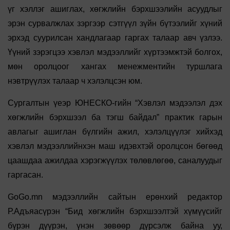
үг хэллэг ашиглах, хөгжлийн бэрхшээлийн асуудлыг
эрэн сурвалжлах зэргээр сэтгүүл зүйн бүтээлийг хүний
эрхэд суурилсан хандлагаар гаргах талаар авч үзлээ.
Үүний зэрэгцээ хэвлэл мэдээллийг хүртээмжтэй болгох,
мөн оролцоог хангах менежментийн туршлага
нэвтрүүлэх талаар ч хэлэлцсэн юм.
Сургалтын үеэр ЮНЕСКО-гийн “Хэвлэл мэдээлэл дэх
хөгжлийн бэрхшээл ба тэгш байдал” практик гарын
авлагыг ашиглан бүлгийн ажил, хэлэлцүүлэг хийхэд
хэвлэл мэдээллийнхэн маш идэвхтэй оролцсон бөгөөд
цаашдаа ажилдаа хэрэгжүүлэх төлөвлөгөө, саналуудыг
гаргасан.
GoGo.mn мэдээллийн сайтын ерөнхий редактор
Р.Адъяасүрэн “Бид хөгжлийн бэрхшээлтэй хүмүүсийг
бүрэн дүүрэн, үнэн зөвөөр дүрсэлж байна уу,