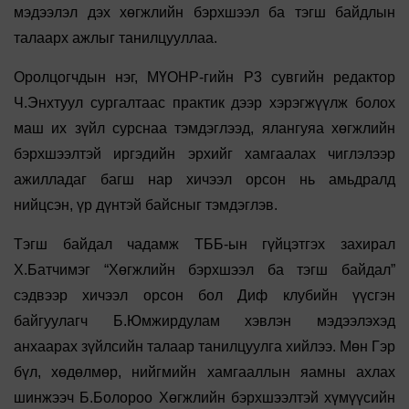
мэдээлэл дэх хөгжлийн бэрхшээл ба тэгш байдлын
талаарх ажлыг танилцууллаа.
Оролцогчдын нэг, МҮОНР-гийн Р3 сувгийн редактор
Ч.Энхтуул сургалтаас практик дээр хэрэгжүүлж болох
маш их зүйл сурснаа тэмдэглээд, ялангуяа хөгжлийн
бэрхшээлтэй иргэдийн эрхийг хамгаалах чиглэлээр
ажилладаг багш нар хичээл орсон нь амьдралд
нийцсэн, үр дүнтэй байсныг тэмдэглэв.
Тэгш байдал чадамж ТББ-ын гүйцэтгэх захирал
Х.Батчимэг “Хөгжлийн бэрхшээл ба тэгш байдал”
сэдвээр хичээл орсон бол Диф клубийн үүсгэн
байгуулагч Б.Юмжирдулам хэвлэн мэдээлэхэд
анхаарах зүйлсийн талаар танилцуулга хийлээ. Мөн Гэр
бүл, хөдөлмөр, нийгмийн хамгааллын яамны ахлах
шинжээч Б.Болороо Хөгжлийн бэрхшээлтэй хүмүүсийн