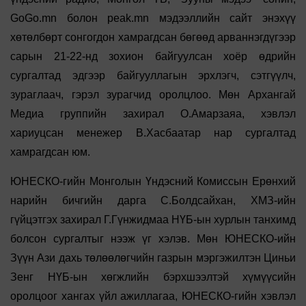
GoGo.mn болон peak.mn мэдээллийн сайт энэхүү
хөтөлбөрт сонгогдон хамрагдсан бөгөөд арваннэгдүгээр
сарын 21-22-нд зохион байгуулсан хоёр өдрийн
сургалтад эдгээр байгууллагын эрхлэгч, сэтгүүлч,
зураглаач, гэрэл зурагчид оролцлоо. Мөн Архангай
Медиа группийн захирал О.Амарзаяа, хэвлэл
хариуцсан менежер В.Хасбаатар нар сургалтад
хамрагдсан юм.
ЮНЕСКО-гийн Монголын Үндэсний Комиссын Ерөнхий
нарийн бичгийн дарга С.Болдсайхан, ХМЗ-ийн
гүйцэтгэх захирал Г.Гүнжидмаа НҮБ-ын хурлын танхимд
болсон сургалтыг нээж үг хэлэв. Мөн ЮНЕСКО-ийн
Зүүн Ази дахь төлөөлөгчийн газрын мэргэжилтэн Циньи
Зенг НҮБ-ын хөгжлийн бэрхшээлтэй хүмүүсийн
оролцоог хангах үйл ажиллагаа, ЮНЕСКО-гийн хэвлэл