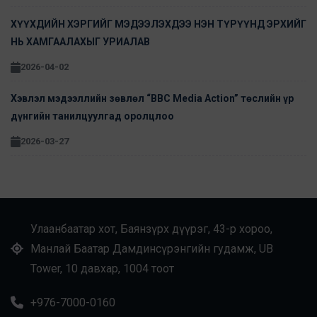
ХҮҮХДИЙН ХЭРГИЙГ МЭДЭЭЛЭХДЭЭ НЭН ТҮРҮҮНД ЭРХИЙГ
НЬ ХАМГААЛАХЫГ УРИАЛАВ
2026-04-02
Хэвлэл мэдээллийн зөвлөл “BBC Media Action” төслийн үр
дүнгийн танилцуулгад оролцлоо
2026-03-27
Улаанбаатар хот, Баянзүрх дүүрэг, 43-р хороо,
Манлай Баатар Дамдинсүрэнгийн гудамж, UB
Tower, 10 давхар, 1004 тоот
+976-7000-0160