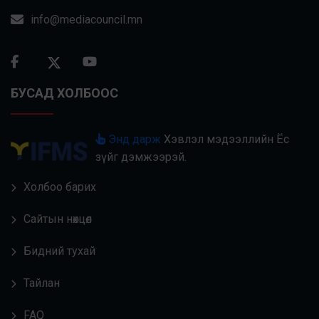
info@mediacouncil.mn
БУСАД ХОЛБООС
Энд дарж
Хэвлэл мэдээллийн Ёс
зүйг дэмжээрэй.
Холбоо барих
Сайтын нөхцөл
Бидний тухай
Тайлан
FAQ