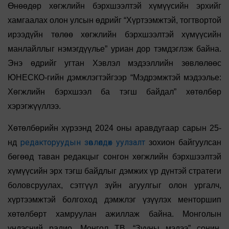
Өнөөдөр хөгжлийн бэрхшээлтэй хүмүүсийн эрхийг
хамгаалах олон улсын өдрийг “Хүртээмжтэй, тогтвортой
ирээдүйн төлөө хөгжлийн бэрхшээлтэй хүмүүсийн
манлайллыг нэмэгдүүлье” уриан дор тэмдэглэж байна.
Энэ өдрийг угтан Хэвлэл мэдээллийн зөвлөлөөс
ЮНЕСКО-гийн дэмжлэгтэйгээр “Мэдрэмжтэй мэдээлье:
Хөгжлийн бэрхшээл ба тэгш байдал” хөтөлбөр
хэрэгжүүллээ.
Хөтөлбөрийн хүрээнд 2024 оны аравдугаар сарын 25-
редакторуудын зөвлөлдөх уулзалт
нд
зохион байгуулсан
бөгөөд таван редакцыг сонгон хөгжлийн бэрхшээлтэй
хүмүүсийн эрх тэгш байдлыг дэмжих үр дүнтэй стратеги
боловсруулах, сэтгүүл зүйн агуулгыг олон ургалч,
хүртээмжтэй болгоход дэмжлэг үзүүлэх менторшип
хөтөлбөрт хамруулан ажиллаж байна. Монголын
үндэсний радио, Монгол ТВ, “Зууны мэдээ” сонин,