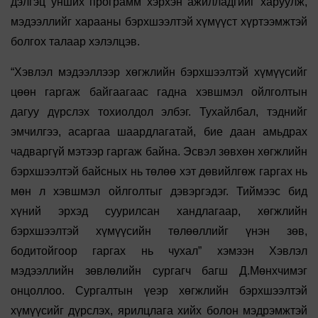
дэлгэц унших программ хэрхэн ажилладгийг харуулж,
мэдээллийг харааны бэрхшээлтэй хүмүүст хүртээмжтэй
болгох талаар хэлэлцэв.
“Хэвлэл мэдээллээр хөгжлийн бэрхшээлтэй хүмүүсийг
цөөн гаргаж байгаагаас гадна хэвшмэл ойлголтын
дагуу дүрслэх тохиолдол элбэг. Тухайлбал, тэднийг
эмчилгээ, асаргаа шаардлагатай, бие даан амьдрах
чадваргүй мэтээр гаргаж байна. Эсвэл зөвхөн хөгжлийн
бэрхшээлтэй байсных нь төлөө хэт дөвийлгөж гаргах нь
мөн л хэвшмэл ойлголтыг дэвэргэдэг. Тиймээс бид
хүний эрхэд суурилсан хандлагаар, хөгжлийн
бэрхшээлтэй хүмүүсийн төлөөллийг үнэн зөв,
бодитойгоор гаргах нь чухал” хэмээн Хэвлэл
мэдээллийн зөвлөлийн сургагч багш Д.Мөнхчимэг
онцоллоо. Сургалтын үеэр хөгжлийн бэрхшээлтэй
хүмүүсийг дүрслэх, ярилцлага хийх болон мэдрэмжтэй