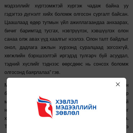
мэдээллийг хүртээмжтэй хүргэж чадаж байна уу
гэдэгтээ дүгнэлт хийх боломж олгосон сургалт байсан.
Цаашлаад өдөр тутмын үйл ажиллагаандаа анхаарах,
бичиг баримтад тусгах, нэвтрүүлэх, хэвшүүлэх олон
санаа олж авах үүд хаалгыг нээлээ. Олон талт байдлыг
онол, дадлага ажлын хүрээнд суралцаад зогсохгүй,
хөгжлийн бэрхшээлтэй иргэдэд тулгарч буй асуудал,
тэдний хүслийг тэднээс өөрсдөөс нь сонсох боломж
олгосонд баярлалаа” гэв.
Меноршип хөтөлбөрт хамрагдсан редакцууд хөгжлийн
бэрхшээлтэй хүмүүсийн эрхийг хамгаалах энэ өдөр
мэдээ, сурвалжилга бэлтгэхээс гадна хүртээмжтэй
нийгмийг бий болгоход тэдний үзэл бодол, шийдлийг
хүргэх тал дээр идэвх санаачилгатай ажиллаж байна.
Тухайлбал, Монгол ТВ “Нүүдэл Шийдэл” хэлэлцүүлгээ