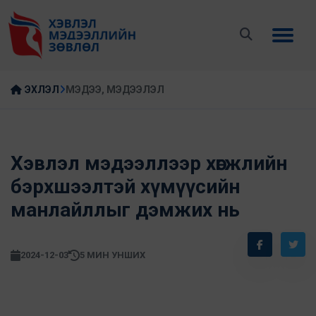
ЭХЛЭЛ
МЭДЭЭ, МЭДЭЭЛЭЛ
Хэвлэл мэдээллээр хөгжлийн
бэрхшээлтэй хүмүүсийн
манлайллыг дэмжих нь
2024-12-03
5 МИН УНШИХ