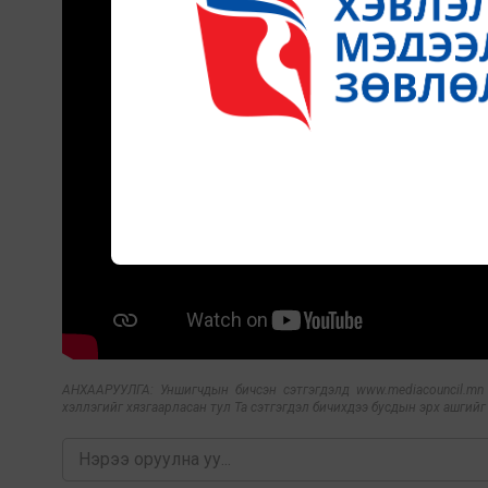
АНХААРУУЛГА: Уншигчдын бичсэн сэтгэгдэлд www.mediacouncil.mn ха
хэллэгийг хязгаарласан тул Та сэтгэгдэл бичихдээ бусдын эрх ашгийг х