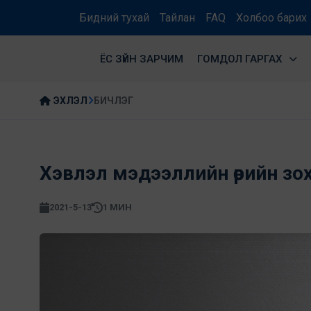
Бидний тухай
Тайлан
FAQ
Холбоо барих
ЁС ЗҮЙН ЗАРЧИМ
ГОМДОЛ ГАРГАХ
ЭХЛЭЛ
БИЧЛЭГ
Хэвлэл мэдээллийн өөрийн зо
2021-5-13
1 МИН