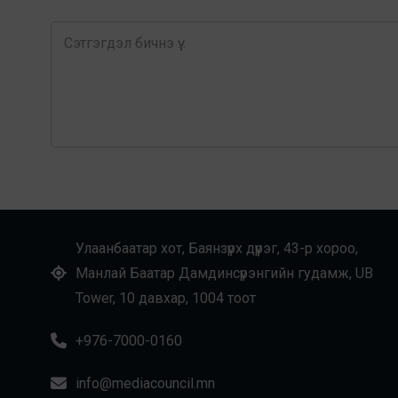
Улаанбаатар хот, Баянзүрх дүүрэг, 43-р хороо,
Манлай Баатар Дамдинсүрэнгийн гудамж, UB
Tower, 10 давхар, 1004 тоот
+976-7000-0160
info@mediacouncil.mn