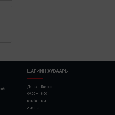
ЦАГИЙН ХУВААРЬ
Даваа – Баасан
үйг
09:00 – 18:00
Бямба - Ням
Амарна