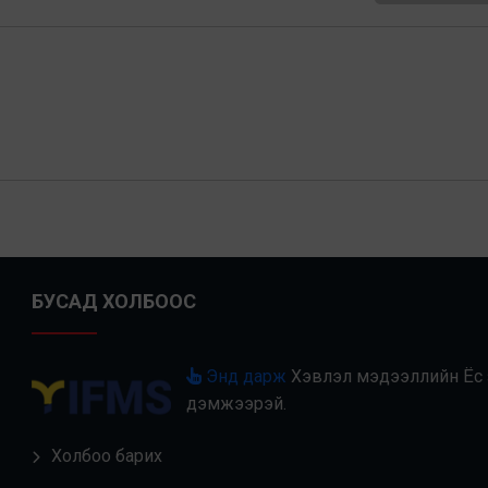
БУСАД ХОЛБООС
Энд дарж
Хэвлэл мэдээллийн Ёс з
дэмжээрэй.
Холбоо барих