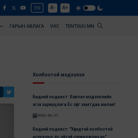
A-
A+
EN
ГАРЫН АВЛАГА
V4С
TENTSUU.MN
Холбоотой мэдээлэл
Бидний подкаст: Хэвлэл мэдээллийн
эгэх хариуцлага Ёс зүйг хамтдаа амлая!
2024-06-27
Бидний подкаст: "Хүүхэдтэй холбоотой
асуудлыг ёс зүйтэй сурвалжлах нь"