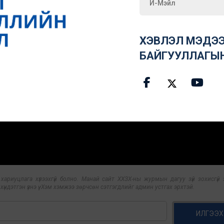
ХЭВЛЭЛ МЭДЭЭ
БАЙГУУЛЛАГЫ
риуцлага хүлээхгүй болно. Манай сайт ХХЗХ-ны журмын дагуу зүй зохисгүй з
үндэтгэн үзнэ үү. Хэм хэмжээ зөрчсөн сэтгэгдлийг админ устгах эрхтэй.
ИЛГЭЭХ