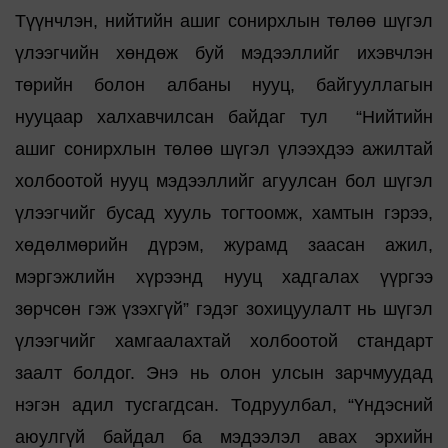
Түүнчлэн, нийтийн ашиг сонирхлын төлөө шүгэл
үлээгчийн хөндөж буй мэдээллийг ихэвчлэн
төрийн болон албаны нууц, байгууллагын
нууцаар халхавчилсан байдаг тул “Нийтийн
ашиг сонирхлын төлөө шүгэл үлээхдээ ажилтай
холбоотой нууц мэдээллийг агуулсан бол шүгэл
үлээгчийг бусад хууль тогтоомж, хамтын гэрээ,
хөдөлмөрийн дүрэм, журамд заасан ажил,
мэргэжлийн хүрээнд нууц хадгалах үүргээ
зөрчсөн гэж үзэхгүй” гэдэг зохицуулалт нь шүгэл
үлээгчийг хамгаалахтай холбоотой стандарт
заалт болдог. Энэ нь олон улсын зарчмуудад
нэгэн адил тусгагдсан. Тодруулбал, “Үндэсний
аюулгүй байдал ба мэдээлэл авах эрхийн