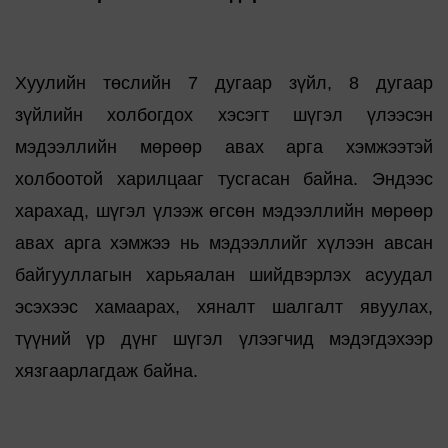
Хуулийн төслийн 7 дугаар зүйл, 8 дугаар
зүйлийн холбогдох хэсэгт шүгэл үлээсэн
мэдээллийн мөрөөр авах арга хэмжээтэй
холбоотой харилцааг тусгасан байна. Эндээс
харахад, шүгэл үлээж өгсөн мэдээллийн мөрөөр
авах арга хэмжээ нь мэдээллийг хүлээн авсан
байгууллагын харьяалан шийдвэрлэх асуудал
эсэхээс хамаарах, хяналт шалгалт явуулах,
түүний үр дүнг шүгэл үлээгчид мэдэгдэхээр
хязгаарлагдаж байна.