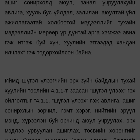
ашиг сонирхолд аюул, занал учруулахуйц
авлига, хууль бус үйлдэл, залилан, аюултай үйл
ажиллагаатай холбоотой мэдээллийг тухайн
мэдээллийн мөрөөр үр дүнтэй арга хэмжээ авна
гэж итгэж буй хүн, хуулийн этгээдэд хандан
илчлэх” гэж тодорхойлсон байна.
Иймд Шүгэл үлээгчийн эрх зүйн байдлын тухай
хуулийн төслийн 4.1.1-т заасан “шүгэл үлээх” гэх
ойлголтыг “4.1.1. “шүгэл үлээх” гэж авлига, ашиг
сонирхлын зөрчил, гэмт хэрэг, нийтийн эрүүл
мэнд, хүрээлэн буй орчинд аюул учруулах, эрх
мэдлээ урвуулан ашиглах, төсвийн хөрөнгийг