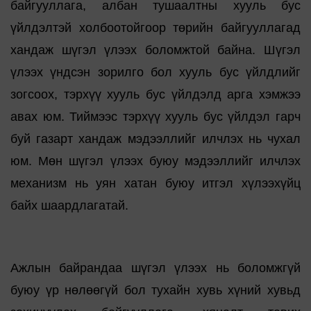
байгууллага, албан тушаалтны хууль бус
үйлдэлтэй холбоотойгоор төрийн байгууллагад
хандаж шүгэл үлээх боломжтой байна. Шүгэл
үлээх үндсэн зорилго бол хууль бус үйлдлийг
зогсоох, тэрхүү хууль бус үйлдэлд арга хэмжээ
авах юм. Тиймээс тэрхүү хууль бус үйлдэл гарч
буй газарт хандаж мэдээллийг илчлэх нь чухал
юм. Мөн шүгэл үлээх буюу мэдээллийг илчлэх
механизм нь уян хатан буюу итгэл хүлээхүйц
байх шаардлагатай.
Ажлын байрандаа шүгэл үлээх нь боломжгүй
буюу үр нөлөөгүй бол тухайн хувь хүний хувьд