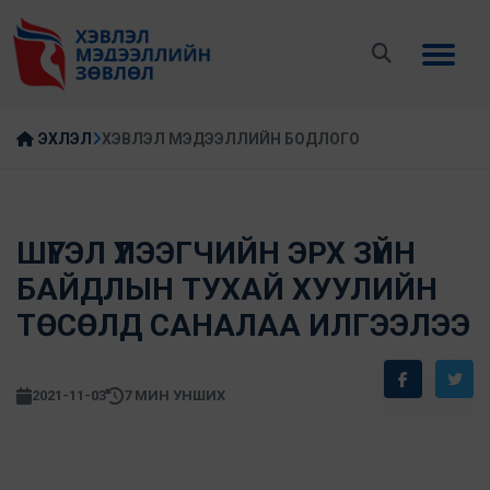
ЭХЛЭЛ
ХЭВЛЭЛ МЭДЭЭЛЛИЙН БОДЛОГО
ШҮГЭЛ ҮЛЭЭГЧИЙН ЭРХ ЗҮЙН
БАЙДЛЫН ТУХАЙ ХУУЛИЙН
ТӨСӨЛД САНАЛАА ИЛГЭЭЛЭЭ
2021-11-03
7 МИН УНШИХ