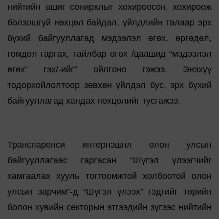
нийтийн ашиг сонирхлыг хохироосон, хохироож
болзошгүй нөхцөл байдал, үйлдлийн талаар эрх
бүхий байгууллагад мэдээлэл өгөх, өргөдөл,
гомдол гаргах, тайлбар өгөх /цаашид “мэдээлэл
өгөх” гэх/-ийг” ойлгоно гэжээ. Энэхүү
тодорхойлолтоор зөвхөн үйлдэл бус, эрх бүхий
байгууллагад хандах нөхцөлийг тусгажээ.
Транспаренси интернэшнл олон улсын
байгууллагаас гаргасан “Шүгэл үлээгчийг
хамгаалах хууль тогтоомжтой холбоотой олон
улсын зарчим”-д “Шүгэл үлээх” гэдгийг төрийн
болон хувийн секторын этгээдийн зүгээс нийтийн