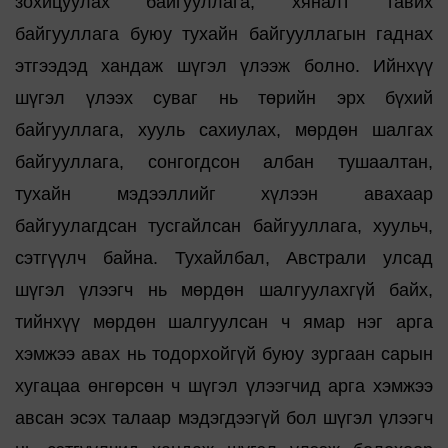
зохицуулах байгууллага, хяналт тавих
байгууллага буюу тухайн байгууллагын гаднах
этгээдэд хандаж шүгэл үлээж болно. Ийнхүү
шүгэл үлээх суваг нь төрийн эрх бүхий
байгууллага, хууль сахиулах, мөрдөн шалгах
байгууллага, сонгогдсон албан тушаалтан,
тухайн мэдээллийг хүлээн авахаар
байгуулагдсан тусгайлсан байгууллага, хуульч,
сэтгүүлч байна. Тухайлбал, Aвстрали улсад
шүгэл үлээгч нь мөрдөн шалгуулахгүй байх,
тийнхүү мөрдөн шалгуулсан ч ямар нэг арга
хэмжээ авах нь тодорхойгүй буюу зургаан сарын
хугацаа өнгөрсөн ч шүгэл үлээгчид арга хэмжээ
авсан эсэх талаар мэдэгдээгүй бол шүгэл үлээгч