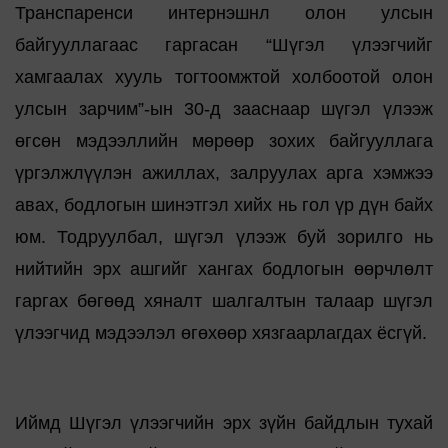
Транспаренси интернэшнл олон улсын
байгууллагаас гаргасан “Шүгэл үлээгчийг
хамгаалах хууль тогтоомжтой холбоотой олон
улсын зарчим”-ын 30-д зааснаар шүгэл үлээж
өгсөн мэдээллийн мөрөөр зохих байгууллага
үргэлжлүүлэн ажиллах, залруулах арга хэмжээ
авах, бодлогын шинэтгэл хийх нь гол үр дүн байх
юм. Тодруулбал, шүгэл үлээж буй зорилго нь
нийтийн эрх ашгийг хангах бодлогын өөрчлөлт
гаргах бөгөөд хяналт шалгалтын талаар шүгэл
үлээгчид мэдээлэл өгөхөөр хязгаарлагдах ёсгүй.
Иймд Шүгэл үлээгчийн эрх зүйн байдлын тухай