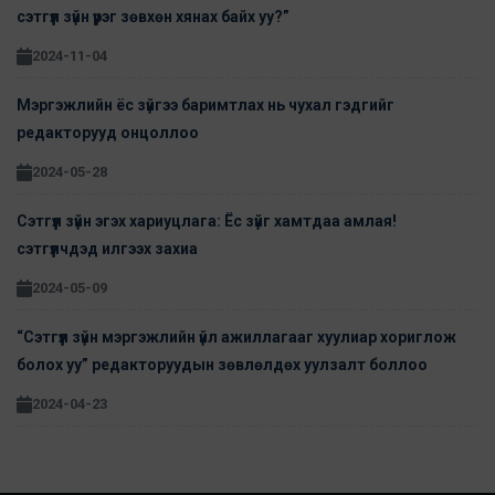
сэтгүүл зүйн үүрэг зөвхөн хянах байх уу?”
2024-11-04
Мэргэжлийн ёс зүйгээ баримтлах нь чухал гэдгийг
редакторууд онцоллоо
2024-05-28
Сэтгүүл зүйн эгэх хариуцлага: Ёс зүйг хамтдаа амлая!
сэтгүүлчдэд илгээх захиа
2024-05-09
“Сэтгүүл зүйн мэргэжлийн үйл ажиллагааг хуулиар хориглож
болох уу” редакторуудын зөвлөлдөх уулзалт боллоо
2024-04-23