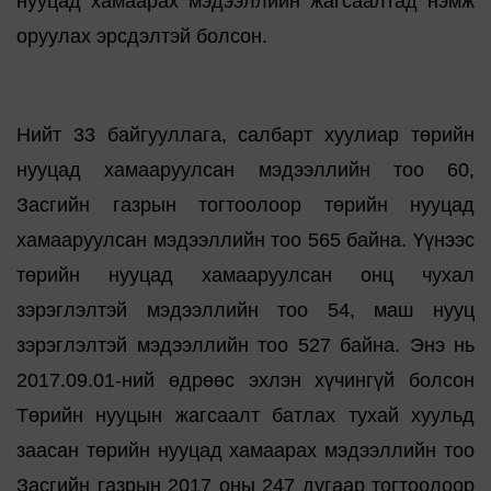
нууцад хамаарах мэдээллийн жагсаалтад нэмж
оруулах эрсдэлтэй болсон.
Нийт 33 байгууллага, салбарт хуулиар төрийн
нууцад хамааруулсан мэдээллийн тоо 60,
Засгийн газрын тогтоолоор төрийн нууцад
хамааруулсан мэдээллийн тоо 565 байна. Үүнээс
төрийн нууцад хамааруулсан онц чухал
зэрэглэлтэй мэдээллийн тоо 54, маш нууц
зэрэглэлтэй мэдээллийн тоо 527 байна. Энэ нь
2017.09.01-ний өдрөөс эхлэн хүчингүй болсон
Төрийн нууцын жагсаалт батлах тухай хуульд
заасан төрийн нууцад хамаарах мэдээллийн тоо
Засгийн газрын 2017 оны 247 дугаар тогтоолоор