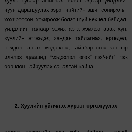
хууль бусаар ашиглах болон эдгээр үйлдлийг
нуун дарагдуулах зэрэг нийтийн ашиг сонирхлыг
хохироосон, хохироож болзошгүй нөхцөл байдал,
үйлдлийн талаар зохих арга хэмжээ авах хүн,
хуулийн этгээдэд хандан тайлагнах, өргөдөл,
гомдол гаргах, мэдээлэх, тайлбар өгөх зэргээр
илчлэх /цаашид “мэдээлэл өгөх” гэх/-ийг” гэж
өөрчлөн найруулах саналтай байна.
2. Хуулийн үйлчлэх хүрээг өргөжүүлэх