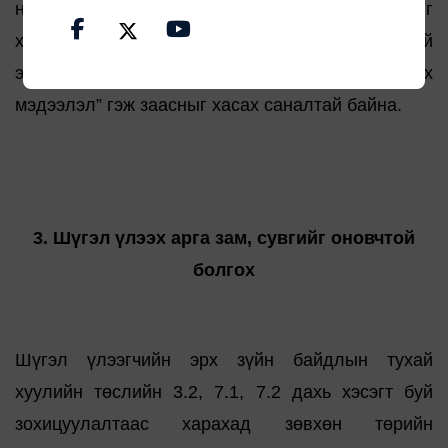
нууцын тухай хуульд заасан төрийн нууцыг
хамгаалах ажилтан, танилцах эрх бүхий
этгээдийн танилцсан төрийн нууцад хамаарах
мэдээлэл” гэж заасныг хасах саналтай байна.
3. Шүгэл үлээх арга зам, сувгийг оновчтой
болгох
Шүгэл үлээгчийн эрх зүйн байдлын тухай
хуулийн төслийн 3.2, 7.1, 7.2 дахь хэсэгт буй
зохицуулалтаас харахад зөвхөн төрийн