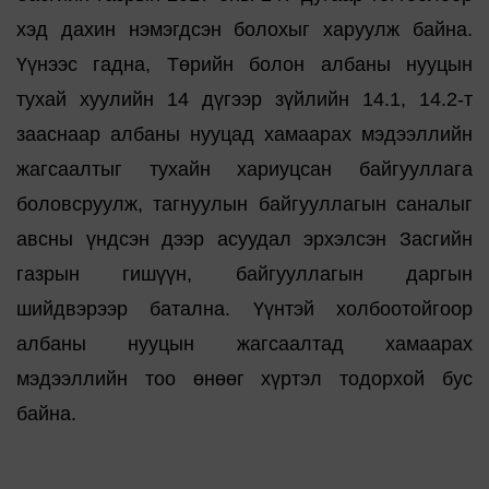
хэд дахин нэмэгдсэн болохыг харуулж байна.
Үүнээс гадна, Төрийн болон албаны нууцын
тухай хуулийн 14 дүгээр зүйлийн 14.1, 14.2-т
зааснаар албаны нууцад хамаарах мэдээллийн
жагсаалтыг тухайн хариуцсан байгууллага
боловсруулж, тагнуулын байгууллагын саналыг
авсны үндсэн дээр асуудал эрхэлсэн Засгийн
газрын гишүүн, байгууллагын даргын
шийдвэрээр батална. Үүнтэй холбоотойгоор
албаны нууцын жагсаалтад хамаарах
мэдээллийн тоо өнөөг хүртэл тодорхой бус
байна.