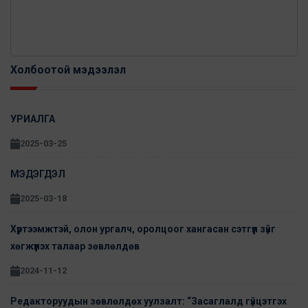
Холбоотой мэдээлэл
УРИАЛГА
2025-03-25
МЭДЭГДЭЛ
2025-03-18
Хүртээмжтэй, олон ургалч, оролцоог хангасан сэтгүүл зүйг
хөгжүүлэх талаар зөвлөлдөв
2024-11-12
Редакторуудын зөвлөлдөх уулзалт: “Засаглалд гүйцэтгэх