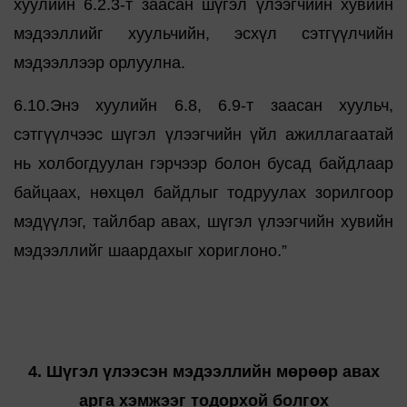
хуулийн 6.2.3-т заасан шүгэл үлээгчийн хувийн
мэдээллийг хуульчийн, эсхүл сэтгүүлчийн
мэдээллээр орлуулна.
6.10.Энэ хуулийн 6.8, 6.9-т заасан хуульч,
сэтгүүлчээс шүгэл үлээгчийн үйл ажиллагаатай
нь холбогдуулан гэрчээр болон бусад байдлаар
байцаах, нөхцөл байдлыг тодруулах зорилгоор
мэдүүлэг, тайлбар авах, шүгэл үлээгчийн хувийн
мэдээллийг шаардахыг хориглоно.”
4. Шүгэл үлээсэн мэдээллийн мөрөөр авах
арга хэмжээг тодорхой болгох