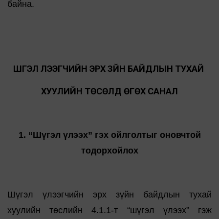
байна.
ШҮГЭЛ ҮЛЭЭГЧИЙН ЭРХ ЗҮЙН БАЙДЛЫН ТУХАЙ
ХУУЛИЙН ТӨСӨЛД ӨГӨХ САНАЛ
1. “Шүгэл үлээх” гэх ойлголтыг оновчтой
тодорхойлох
Шүгэл үлээгчийн эрх зүйн байдлын тухай
хуулийн төслийн 4.1.1-т “шүгэл үлээх” гэж