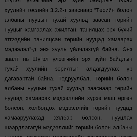
Шүгэл үлээгчийн эрх зүйн байдлын тухай
хуулийн төслийн 3.2.2-т зааснаар “Төрийн болон
албаны нууцын тухай хуульд заасан төрийн
нууцыг хамгаалах ажилтан, танилцах эрх бүхий
этгээдийн танилцсан төрийн нууцад хамаарах
мэдээлэл”-д энэ хууль үйлчлэхгүй байна. Энэ
заалт нь Шүгэл үлээгчийн эрх зүйн байдлын
тухай хуулийн зорилтыг алдагдуулах үр
дагавартай байна. Тодруулбал, Төрийн болон
албаны нууцын тухай хуульд зааснаар төрийн
нууцад хамаарах мэдээллийн хүрээ маш өргөн
болсон, холбогдох мэдээллийг төрийн нууцад
хамааруулахад хялбар болсон, нууцлах
шаардлагагүй мэдээллийг төрийн болон албаны