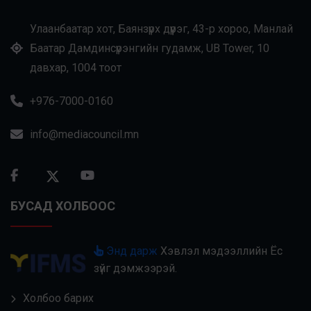
Улаанбаатар хот, Баянзүрх дүүрэг, 43-р хороо, Манлай
Баатар Дамдинсүрэнгийн гудамж, UB Tower, 10
давхар, 1004 тоот
+976-7000-0160
info@mediacouncil.mn
БУСАД ХОЛБООС
Энд дарж
Хэвлэл мэдээллийн Ёс
зүйг дэмжээрэй.
Холбоо барих