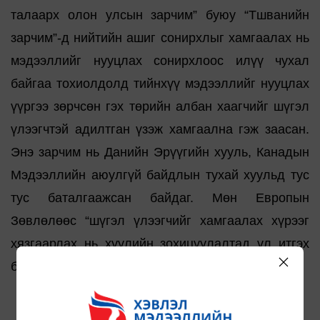
талаарх олон улсын зарчим” буюу “Тшванийн
зарчим”-д нийтийн ашиг сонирхлыг хамгаалах нь
мэдээллийг нууцлах сонирхлоос илүү чухал
байгаа тохиолдолд тийнхүү мэдээллийг нууцлах
үүргээ зөрчсөн гэх төрийн албан хаагчийг шүгэл
үлээгчтэй адилтган үзэж хамгаална гэж заасан.
Энэ зарчим нь Данийн Эрүүгийн хууль, Канадын
Мэдээллийн аюулгүй байдлын тухай хуульд тус
тус баталгаажсан байдаг. Мөн Европын
Зөвлөлөөс “шүгэл үлээгчийг хамгаалах хүрээг
хязгаарлах нь хуулийн зохицуулалтад үл итгэх
байдлыг нэмэгдүүлнэ” гэж онцолжээ.