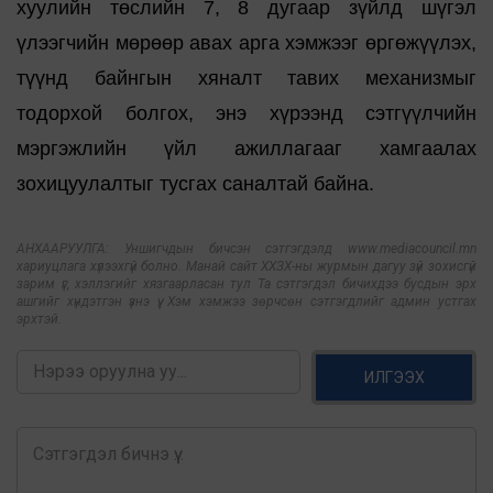
хуулийн төслийн 7, 8 дугаар зүйлд шүгэл
үлээгчийн мөрөөр авах арга хэмжээг өргөжүүлэх,
түүнд байнгын хяналт тавих механизмыг
тодорхой болгох, энэ хүрээнд сэтгүүлчийн
мэргэжлийн үйл ажиллагааг хамгаалах
зохицуулалтыг тусгах саналтай байна.
АНХААРУУЛГА: Уншигчдын бичсэн сэтгэгдэлд www.mediacouncil.mn
хариуцлага хүлээхгүй болно. Манай сайт ХХЗХ-ны журмын дагуу зүй зохисгүй
зарим үг, хэллэгийг хязгаарласан тул Та сэтгэгдэл бичихдээ бусдын эрх
ашгийг хүндэтгэн үзнэ үү. Хэм хэмжээ зөрчсөн сэтгэгдлийг админ устгах
эрхтэй.
ИЛГЭЭХ