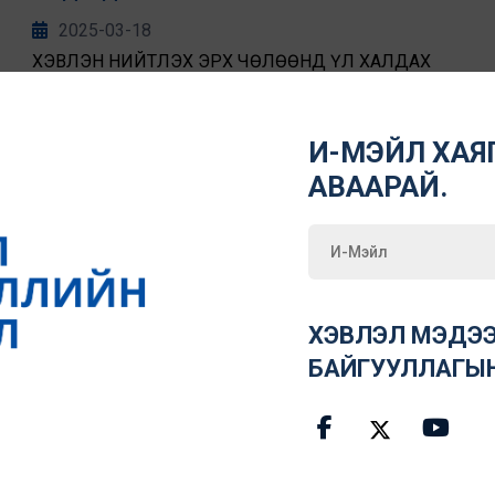
2025-03-18
ХЭВЛЭН НИЙТЛЭХ ЭРХ ЧӨЛӨӨНД ҮЛ ХАЛДАХ
ТУХАЙ
И-МЭЙЛ ХАЯГ
АВААРАЙ.
ХЭВЛЭЛ МЭДЭЭ
БАЙГУУЛЛАГЫ
Мэргэжлийн ёс зүйгээ баримтлах нь чухал
гэдгийг редакторууд онцоллоо