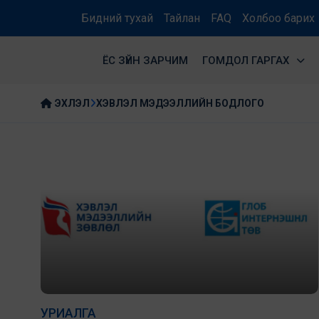
Бидний тухай
Тайлан
FAQ
Холбоо барих
ЁС ЗҮЙН ЗАРЧИМ
ГОМДОЛ ГАРГАХ
ЭХЛЭЛ
ХЭВЛЭЛ МЭДЭЭЛЛИЙН БОДЛОГО
УРИАЛГА