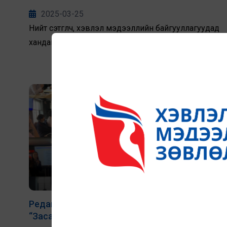
2025-03-25
Нийт сэтгүүлч, хэвлэл мэдээллийн байгууллагуудад
хандан дараах уриалгыг гаргаж байна.
Редакторуудын зөвлөлдөх уулзалт:
“Засаглалд гүйцэтгэх сэтгүүл зүйн үүрэг зөвхөн