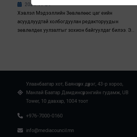
хянах байх уу?”
2024-11-04
Хэвлэл Мэдээллийн Зөвлөлөөс цаг үеийн
асуудлуудтай холбогдуулан редакторуудын
зөвлөлдөх уулзалтыг зохион байгуулдаг билээ. Энэ
удаагийн зөвлөлдөх уулзалтыг “Засаглалд гүйцэтгэх
сэтгүүл зүйн үүрэг зөвхөн хянах байх уу?” сэдвийн
хүрээнд Ханнс-Зайделийн сангийн дэмжлэгээр 10
дугаар сарын 30-ны өдөр зохион байгууллаа.
Улаанбаатар хот, Баянзүрх дүүрэг, 43-р хороо,
Манлай Баатар Дамдинсүрэнгийн гудамж, UB
Tower, 10 давхар, 1004 тоот
+976-7000-0160
info@mediacouncil.mn