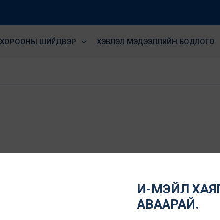
ХОРООНЫ ШИЙДВЭР
ХЭВЛЭЛ МЭДЭЭЛЛИЙН БОДЛОГО
И-МЭЙЛ ХАЯГ
АВААРАЙ.