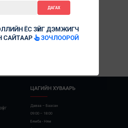
ДАГАХ
ЛЛИЙН ЁС ЗҮЙГ ДЭМЖИГЧ
Н САЙТААР
ЗОЧЛООРОЙ
ЦАГИЙН ХУВААРЬ
Даваа – Баасан
үйг
09:00 – 18:00
Бямба - Ням