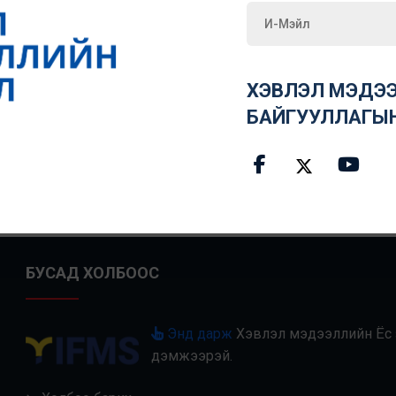
ХЭВЛЭЛ МЭДЭЭ
БАЙГУУЛЛАГЫ
1
2
БУСАД ХОЛБООС
Энд дарж
Хэвлэл мэдээллийн Ёс з
дэмжээрэй.