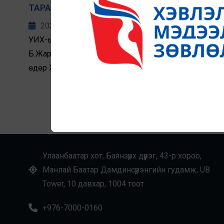
ТАРААХ ЗААЛТАД ОРУУЛАХ НЭМЭЛТ
ӨӨРЧЛӨЛТӨД ХМЗ САНАЛАА ХҮРГҮҮЛЭВ
2020-11-03
УИХ-ын гишүүн Б.Энхбаяр, М.Оюунчимэг,
Б.Жаргалмаа нараас 2020 оны 9 дүгээр сарын 2-ны
өдөр Хэвлэл мэдээллийн зөвлөлд хандан Эрүүгийн
хуульд нэмэлт өөрчлөлт оруулах тухай хуулийн
төсөлд холбогдох саналаа ирүүлэхийг хүссэн
УИХ-03/2811 тоот албан бичиг ирүүлсэн. Албан бичигт
Эрүүгийн хуулийн 13.14 дэх заалтыг хэрэгжүүлж
эхэлснээс хойших практик үр дагавар болон УИХ-
ын гишүүдийн боловсруулсан нэмэлт өөрчлөлт
Улаанбаатар хот, Баянзүрх дүүрэг, 43-р хороо,
оруулах тухай хуулийн төслийн үзэл баримтлал,
Манлай Баатар Дамдинсүрэнгийн гудамж, UB
танилцуулга, төслийг хавсарган ирүүлсэн юм.
Tower, 10 давхар, 1004 тоот
+976-7000-0160