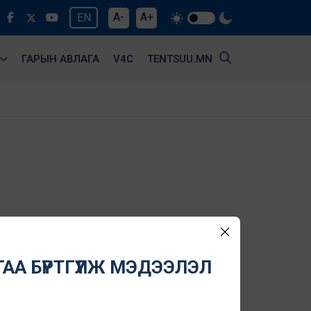
A-
A+
EN
ГАРЫН АВЛАГА
V4С
TENTSUU.MN
АА БҮРТГҮҮЛЖ МЭДЭЭЛЭЛ