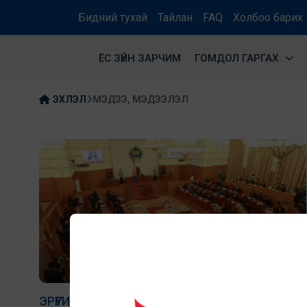
Бидний тухай
Тайлан
FAQ
Холбоо барих
ЁС ЗҮЙН ЗАРЧИМ
ГОМДОЛ ГАРГАХ
ЭХЛЭЛ
МЭДЭЭ, МЭДЭЭЛЭЛ
ЭРҮҮГИЙН ХУУЛИЙН 13.14 ХУДАЛ МЭДЭЭЛЭЛ