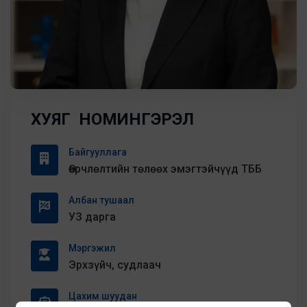
ХУЯГ НОМИНГЭРЭЛ
Байгууллага
Өөрчлөлтийн төлөөх эмэгтэйчүүд ТББ
Албан тушаал
УЗ дарга
Мэргэжил
Эрхзүйч, судлаач
Цахим шуудан