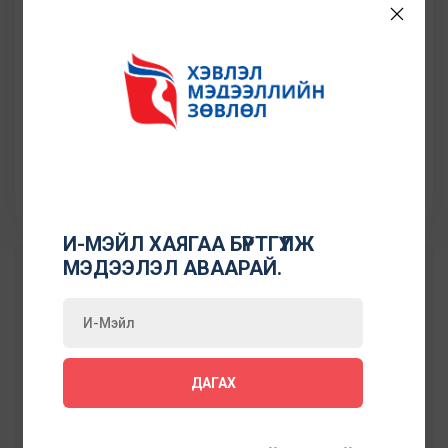
khnomingerel@gmail.com
Утасны дугаар
88022416
Сошиал холбоос:
И-МЭЙЛ ХАЯГАА БҮРТГҮҮЛЖ
МЭДЭЭЛЭЛ АВААРАЙ.
АЖИЛЛАСАН ТУРШЛАГА
10 жил
ДАГАХ
ХЭВЛЭЛД ЯРИЛЦЛАГА МЭДЭЭЛЭЛ ӨГӨХ СЭДЭВ
Жендер, оролцоо, засаглал