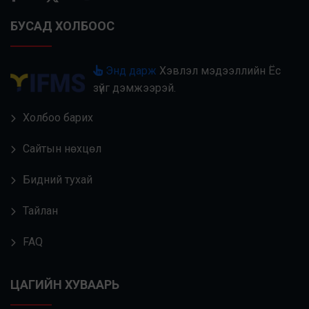
БУСАД ХОЛБООС
Энд дарж
Хэвлэл мэдээллийн Ёс
зүйг дэмжээрэй.
Холбоо барих
Сайтын нөхцөл
Бидний тухай
Тайлан
FAQ
ЦАГИЙН ХУВААРЬ