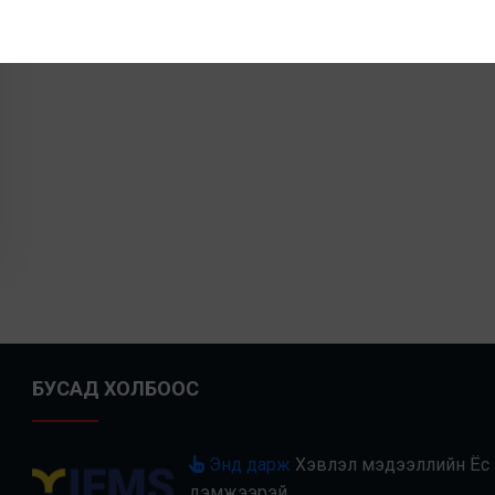
БУСАД ХОЛБООС
Энд дарж
Хэвлэл мэдээллийн Ёс з
дэмжээрэй.