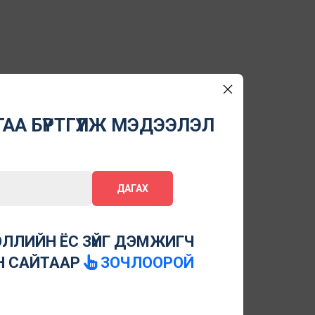
АА БҮРТГҮҮЛЖ МЭДЭЭЛЭЛ
ДАГАХ
ЛЛИЙН ЁС ЗҮЙГ ДЭМЖИГЧ
Н САЙТААР
ЗОЧЛООРОЙ