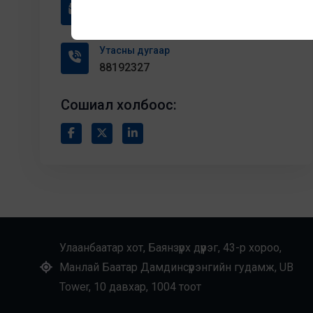
Цахим шуудан
Khbaaska23@gmail.com
Утасны дугаар
88192327
Сошиал холбоос:
Улаанбаатар хот, Баянзүрх дүүрэг, 43-р хороо,
Манлай Баатар Дамдинсүрэнгийн гудамж, UB
Tower, 10 давхар, 1004 тоот