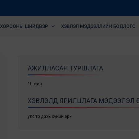
ХОРООНЫ ШИЙДВЭР
ХЭВЛЭЛ МЭДЭЭЛЛИЙН БОДЛОГО
АЖИЛЛАСАН ТУРШЛАГА
10 жил
ХЭВЛЭЛД ЯРИЛЦЛАГА МЭДЭЭЛЭЛ ӨГ
улс төр дэхь хүний эрх