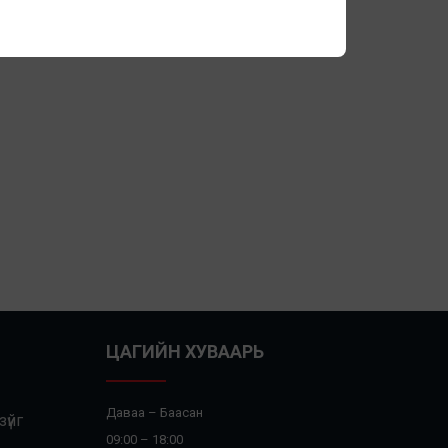
ЦАГИЙН ХУВААРЬ
Даваа – Баасан
үйг
09:00 – 18:00