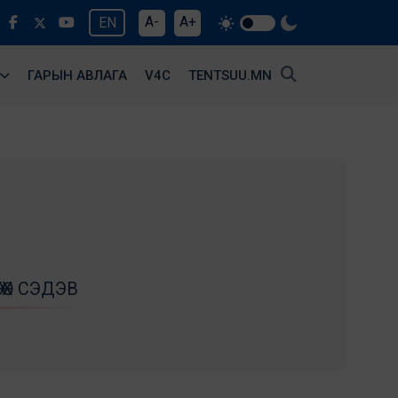
A-
A+
EN
ГАРЫН АВЛАГА
V4С
TENTSUU.MN
ӨХ СЭДЭВ