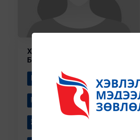
ХҮРЭЛБААТАР
БААСАНЖАРГАЛ
Байгууллага
ХЭДБХүрээлэн
Албан тушаал
захирал
Мэргэжил
өмгөөлөгч