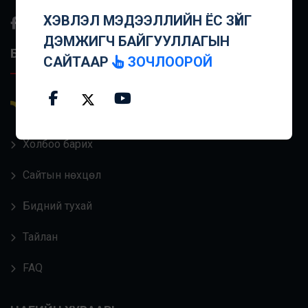
ХЭВЛЭЛ МЭДЭЭЛЛИЙН ЁС ЗҮЙГ
ДЭМЖИГЧ БАЙГУУЛЛАГЫН
БУСАД ХОЛБООС
САЙТААР
ЗОЧЛООРОЙ
Энд дарж
Хэвлэл мэдээллийн Ёс
зүйг дэмжээрэй.
Холбоо барих
Сайтын нөхцөл
Бидний тухай
Тайлан
FAQ