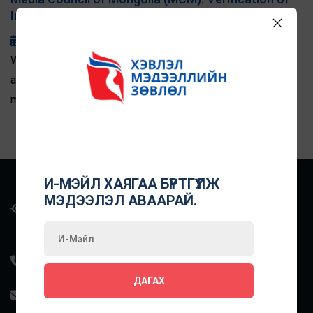
Information is the Core Duty of Journalism
2025-06-20
While protecting the interests of citizens, providing
accurate and factual information is the primary duty of
media outlets, the Media Council of Mongolia reminded.
The Ethics Committee for Radio and Television of the MCM
held its meeting for the second quarter of 2025 on June 10
and discussed four complaints.
И-МЭЙЛ ХАЯГАА БҮРТГҮҮЛЖ
Улаанбаатар хот, Баянзүрх дүүрэг, 43-р хороо, Манлай
МЭДЭЭЛЭЛ АВААРАЙ.
Баатар Дамдинсүрэнгийн гудамж, UB Tower, 10
давхар, 1004 тоот
+976-7000-0160
ДАГАХ
info@mediacouncil.mn