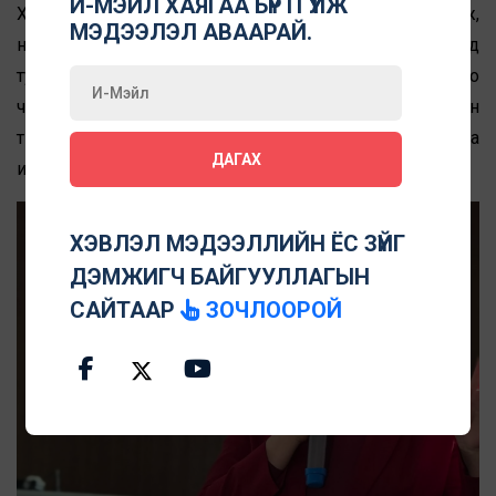
И-МЭЙЛ ХАЯГАА БҮРТГҮҮЛЖ
Хэлэлцүүлэгт УИХ-ын гишүүн А.Ариунзаяа оролцож,
МЭДЭЭЛЭЛ АВААРАЙ.
Үндсэн хуулийн 16 дугаар зүйлийн 13, 16 дахь заалтад
туссан нэр төр, халдашгүй байх эрх болон үзэл бодлоо
чөлөөтэй илэрхийлэх эрх хоорондын нарийн
тэнцвэрийг хангах шаардлагын талаар байр сууриа
ДАГАХ
илэрхийлэв.
ХЭВЛЭЛ МЭДЭЭЛЛИЙН ЁС ЗҮЙГ
ДЭМЖИГЧ БАЙГУУЛЛАГЫН
САЙТААР
ЗОЧЛООРОЙ