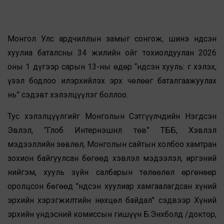
Монгол Улс ардчиллын замыг сонгож, шинэ Үндсэн
хуулиа баталсны 34 жилийн ойг тохиолдуулан 2026
оны 1 дүгээр сарын 13-ны өдөр “Үндсэн хууль: Үг хэлэх,
үзэл бодлоо илэрхийлэх эрх чөлөөг баталгаажуулах
нь” сэдэвт хэлэлцүүлэг боллоо.
Тус хэлэлцүүлгийг Монголын Сэтгүүлчдийн Нэгдсэн
Эвлэл, “Глоб Интернэшнл төв” ТББ, Хэвлэл
мэдээллийн зөвлөл, Монголын сайтын холбоо хамтран
зохион байгуулсан бөгөөд хэвлэл мэдээлэл, иргэний
нийгэм, хууль зүйн салбарын төлөөлөл өргөнөөр
оролцсон бөгөөд "Үндсэн хуулиар хамгаалагдсан хүний
эрхийн хэрэгжилтийн нөхцөл байдал" сэдвээр Хүний
эрхийн үндэсний комиссын гишүүн Б.Энхболд /доктор,