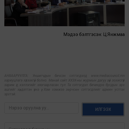
Мэдээ бэлтгэсэн: Ц.Янжмаа
АНХААРУУЛГА: Уншигчдын бичсэн сэтгэгдэлд www.mediacouncil.mn
хариуцлага хүлээхгүй болно. Манай сайт ХХЗХ-ны журмын дагуу зүй зохисгүй
зарим үг, хэллэгийг хязгаарласан тул Та сэтгэгдэл бичихдээ бусдын эрх
ашгийг хүндэтгэн үзнэ үү. Хэм хэмжээ зөрчсөн сэтгэгдлийг админ устгах
эрхтэй.
ИЛГЭЭХ