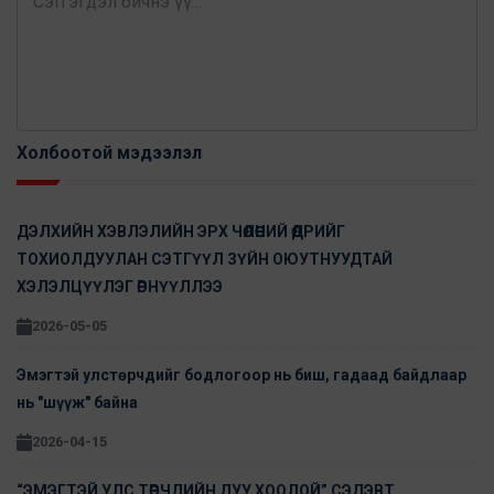
Холбоотой мэдээлэл
ДЭЛХИЙН ХЭВЛЭЛИЙН ЭРХ ЧӨЛӨӨНИЙ ӨДРИЙГ
ТОХИОЛДУУЛАН СЭТГҮҮЛ ЗҮЙН ОЮУТНУУДТАЙ
ХЭЛЭЛЦҮҮЛЭГ ӨРНҮҮЛЛЭЭ
2026-05-05
Эмэгтэй улстөрчдийг бодлогоор нь биш, гадаад байдлаар
нь "шүүж" байна
2026-04-15
“ЭМЭГТЭЙ УЛС ТӨРЧДИЙН ДУУ ХООЛОЙ” СЭДЭВТ