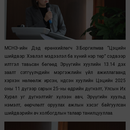
МСНЭ-ийн Дэд ерөнхийлөгч З.Боргилмаа “Цэцийн
шийдвэр: Хэвлэл мэдээлэл ба хүний нэр төр” сэдвээр
илтгэл тавьсан бөгөөд Эрүүгийн хуулийн 13.14 дэх
заалт сэтгүүлчдийн мэргэжлийн үйл ажиллагаанд
хэрхэн нөлөөлж ирсэн, Үндсэн хуулийн Цэцийн 2025
оны 11 дүгээр сарын 25-ны өдрийн дүгнэлт, Улсын Их
Хурал уг дүгнэлтийг хүлээн авч, Эрүүгийн хуульд
нэмэлт, өөрчлөлт оруулах ажлын хэсэг байгуулсан
шийдвэрийн ач холбогдлын талаар танилцууллаа.