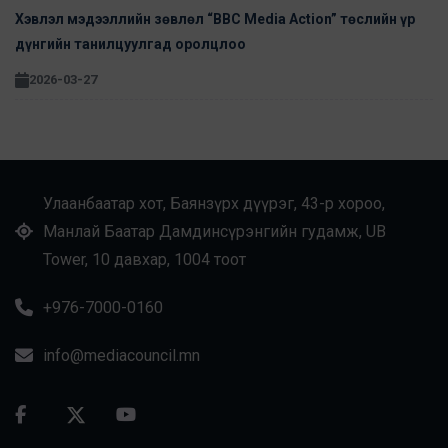
Хэвлэл мэдээллийн зөвлөл “BBC Media Action” төслийн үр
дүнгийн танилцуулгад оролцлоо
2026-03-27
Улаанбаатар хот, Баянзүрх дүүрэг, 43-р хороо,
Манлай Баатар Дамдинсүрэнгийн гудамж, UB
Tower, 10 давхар, 1004 тоот
+976-7000-0160
info@mediacouncil.mn