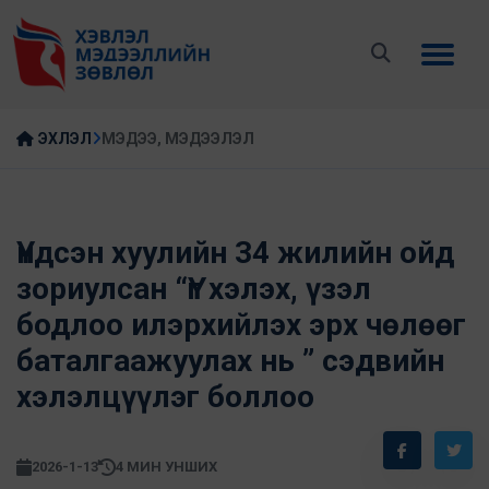
ЭХЛЭЛ
МЭДЭЭ, МЭДЭЭЛЭЛ
Үндсэн хуулийн 34 жилийн ойд
зориулсан “Үг хэлэх, үзэл
бодлоо илэрхийлэх эрх чөлөөг
баталгаажуулах нь ” сэдвийн
хэлэлцүүлэг боллоо
2026-1-13
4 МИН УНШИХ