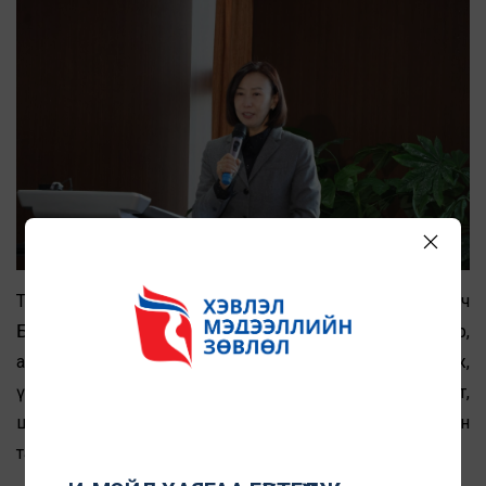
Түүнчлэн “Глоб Интернэшнл төв”-ийн хуульч
Б.Пүрэвсүрэн “Монгол ба олон улсын жишиг: Нэр төр,
алдар хүндийг хамгаалах нь” сэдвээр илтгэл тавьж,
үндэсний болон олон улсын эрх зүйн зохицуулалт,
шүүхийн практик, хүний эрхийн тэнцвэрт байдлын
талаар мэргэжлийн дүгнэлтээ хуваалцлаа.