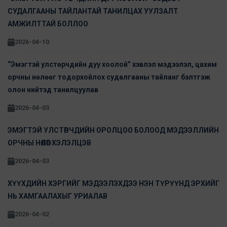
СУДАЛГААНЫ ТАЙЛАНТАЙ ТАНИЛЦАХ УУЛЗАЛТ
АМЖИЛТТАЙ БОЛЛОО
2026-04-10
“Эмэгтэй улстөрчдийн дуу хоолой” хэвлэл мэдээлэл, цахим
орчны нөлөөг тодорхойлох судалгааны тайланг бэлтгэж
олон нийтэд танилцуулав
2026-04-03
ЭМЭГТЭЙ УЛСТӨРЧДИЙН ОРОЛЦОО БОЛООД МЭДЭЭЛЛИЙН
ОРЧНЫ НӨЛӨӨГ ХЭЛЭЛЦЭВ
2026-04-03
ХҮҮХДИЙН ХЭРГИЙГ МЭДЭЭЛЭХДЭЭ НЭН ТҮРҮҮНД ЭРХИЙГ
НЬ ХАМГААЛАХЫГ УРИАЛАВ
2026-04-02