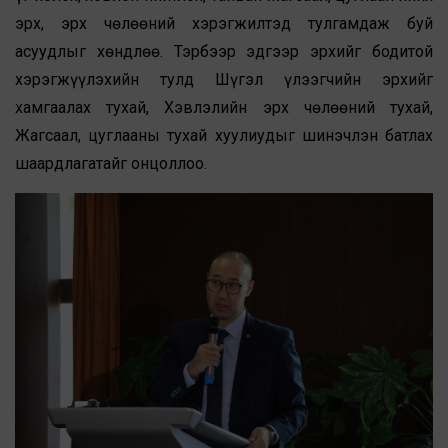
эрх, эрх чөлөөний хэрэгжилтэд тулгамдаж буй
асуудлыг хөндлөө. Тэрбээр эдгээр эрхийг бодитой
хэрэгжүүлэхийн тулд Шүгэл үлээгчийн эрхийг
хамгаалах тухай, Хэвлэлийн эрх чөлөөний тухай,
Жагсаал, цуглааны тухай хуулиудыг шинэчлэн батлах
шаардлагатайг онцоллоо.