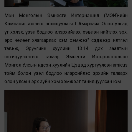
Мөн Монголын Эмнести Интернэшнл (МЭИ)-ийн
Кампанит ажлын зохицуулагч Г.Амарзаяа Олон улсад
үг хэлэх, үзэл бодлоо илэрхийлэх, хэвлэн нийтлэх эрх,
эрх чөлөөг хязгаарлах хэм хэмжээ" сэдвээр илтгэл
тавьж, Эрүүгийн хуулийн 13.14 дэх заалтын
зохицуулалтын талаар Эмнести Интернэшнлээс
Монгол Улсын Үндсэн хуулийн Цэцэд хүргүүлсэн amicus
тойм болон үзэл бодлоо илэрхийлэх эрхийн талаарх
олон улсын эрх зүйн хэм хэмжээг танилцуулсан юм.