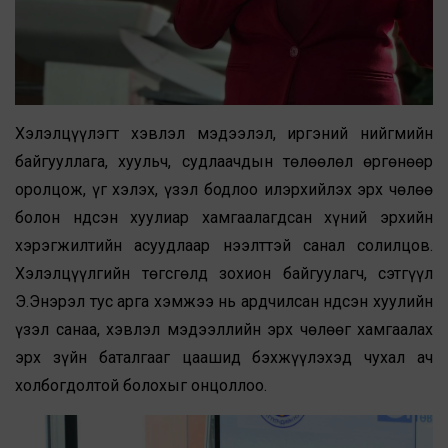
Хэлэлцүүлэгт хэвлэл мэдээлэл, иргэний нийгмийн
байгууллага, хуульч, судлаачдын төлөөлөл өргөнөөр
оролцож, үг хэлэх, үзэл бодлоо илэрхийлэх эрх чөлөө
болон Үндсэн хуулиар хамгаалагдсан хүний эрхийн
хэрэгжилтийн асуудлаар нээлттэй санал солилцов.
Хэлэлцүүлгийн төгсгөлд зохион байгуулагч, сэтгүүл
Э.Энэрэл тус арга хэмжээ нь ардчилсан Үндсэн хуулийн
үзэл санаа, хэвлэл мэдээллийн эрх чөлөөг хамгаалах
эрх зүйн баталгааг цаашид бэхжүүлэхэд чухал ач
холбогдолтой болохыг онцоллоо.