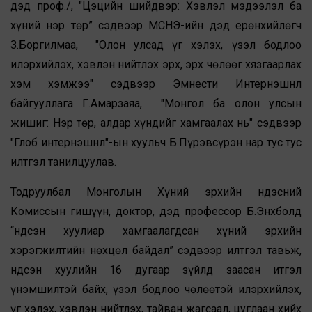
дэд проф./, "Цэцийн шийдвэр: Хэвлэл мэдээлэл ба
хүний нэр төр” сэдвээр МСНЭ-ийн дэд ерөнхийлөгч
З.Боргилмаа, "Олон улсад үг хэлэх, үзэл бодлоо
илэрхийлэх, хэвлэн нийтлэх эрх, эрх чөлөөг хязгаарлах
хэм хэмжээ" сэдвээр Эмнести Интернэшнл
байгууллага Г.Амарзаяа, "Монгол ба олон улсын
жишиг: Нэр төр, алдар хүндийг хамгаалах нь" сэдвээр
"Глоб интернэшнл"-ын хуульч Б.Пүрэвсүрэн нар тус тус
илтгэл танилцуулав.
Тодруулбал Монголын Хүний эрхийн Үндэсний
Комиссын гишүүн, доктор, дэд профессор Б.Энхболд
“Үндсэн хуулиар хамгаалагдсан хүний эрхийн
хэрэгжилтийн нөхцөл байдал” сэдвээр илтгэл тавьж,
Үндсэн хуулийн 16 дугаар зүйлд заасан итгэл
үнэмшилтэй байх, үзэл бодлоо чөлөөтэй илэрхийлэх,
үг хэлэх, хэвлэн нийтлэх, тайван жагсаал, цуглаан хийх