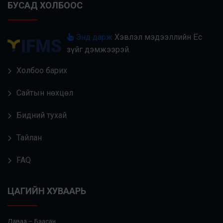
БУСАД ХОЛБООС
Энд дарж
Хэвлэл мэдээллийн Ёс
зүйг дэмжээрэй.
Холбоо барих
Сайтын нөхцөл
Бидний тухай
Тайлан
FAQ
ЦАГИЙН ХУВААРЬ
Даваа – Баасан