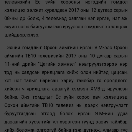
телевизийн Ёс зүйн хорооны иргэдийн гомдол
хэлэлцэх ээлжит хуралдаан 2017 оны 12 дугаар сарын
08-ны өдөр болж, 4 телевизд хаяглан нэг иргэн, нэг аж
ахуйн нэгж байгууллагаас ирүүлсэн гомдлыг хэлэлцэж
шийдвэрлэлээ.
Эхний гомдлыг Орхон аймгийн иргэн Я.М-ээс Орхон
аймгийн ТВ10 телевизийн 2017 оны 10 дугаар сарын
11-ний өдрийн “Цагийн хэмнэл” нэвтрүүлэгээрээ нэр
төрд нь халдсан ярилцлага хийж олон нийтэд цацсан,
хэт нэг талыг барьсан, хариу тайлбар өгөх оролдлого
хийсэн ч ярилцлага аваагүй хэмээн ХМЗ-д ирүүлсэн
байна. Энэ гомдлыг Ёс зүйн хороо авч хэлэлцээд
Орхон аймгийн ТВ10 телевиз нь дээрх нэвтрүүлэгт
буруутгагдсан этгээд болох иргэн Я.М-ийн удаа
дараагийн хүсэлтийг үл хэрэгсэн түүнд хариу тайлбар
хийх боломж олгоогүй байна гэж дүгнэж, улмаар тус