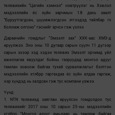
телевизийн “Цагийн хэмнэл” нэвтрүүлэг нь Хэвлэл
мэдээллийн ёс зүйн зарчмын 1.8 дахь заалт
“Буруутгагдсан, шүүмжлэгдсэн этгээдэд тайлбар өгөх
боломж олгоно” гэснийг зөрчсөн гэж үзлээ.
Дараачийн гомдлыг “Эмээлт зах” ХХК-аас ХМЗ-д
ирүүлжээ. Энэ оны 10 дугаар сарын сүүлч 11 дүгээр
сарын эхээр хэд хэдэн телевиз Эмээлт орчимд үйл
ажиллагаа явуулдаг бойны газруудад монгол адууг
тамлан зовоож байгаа тухай сурвалжлагыг бэлтгэн
мэдээллийн хөтөлбөрөөрөө гаргахдаа ёс зүйн алдаа гаргаж,
нэр хүндэд нь халдсан гэж тус компани үзжээ.
Үүнд:
1. NTN телевизд хаяглан ирүүлсэн гомдолдоо тус
телевизийг 2017 оны 10 сарын 25-ны мэдээллийн
хөтөлбөрөөрөө “Монгол адууг амьдаар нь тамлаж байгаа