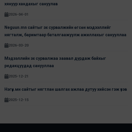
хянуур хандахыг сануулав
2026-04-01
Neguun.mn сайтыг эх сурвалжийн өгсөн мэдээллийг
нягталж, баримтаар баталгаажуулж ажиллахыг санууллаа
2026-03-20
Мэдээллийн эх сурвалжаа заавал дурдаж байхыг
редакцуудад санууллаа
2025-12-21
Нэгүүн.мн сайтыг нягтлан шалгах ажлаа дутуу хийсэн гэж үзэв
2025-12-15