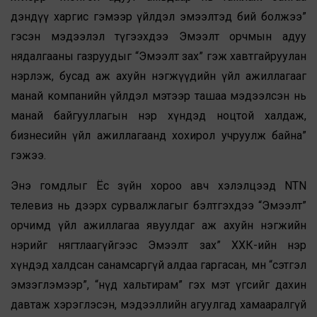
дэндүү харгис гэмээр үйлдэл эмээлтэд бий болжээ”
гэсэн мэдээлэл түгээхдээ Эмээлт орчмын адуу
нядалгааны газруудыг “Эмээлт зах” гэж хавтгайруулан
нэрлэж, бусад аж ахуйн нэгжүүдийн үйл ажиллагааг
манай компанийн үйлдэл мэтээр ташаа мэдээлсэн нь
манай байгууллагын нэр хүндэд ноцтой халдаж,
бизнесийн үйл ажиллагаанд хохирол учруулж байна”
гэжээ.
Энэ гомдлыг Ёс зүйн хороо авч хэлэлцээд NTN
телевиз нь дээрх сурвалжлагыг бэлтгэхдээ “Эмээлт”
орчимд үйл ажиллагаа явуулдаг аж ахуйн нэгжийн
нэрийг нягтлаагүйгээс Эмээлт зах” ХХК-ийн нэр
хүндэд халдсан санамсаргүй алдаа гаргасан, мөн “сэтгэл
эмзэглэмээр”, “нүд хальтирам” гэх мэт үгсийг дахин
давтаж хэрэглэсэн, мэдээллийн агуулгад хамааралгүй