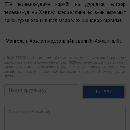
ETV телевизүүдийн нэрийг нь дурьдаж, эдгээр
телевизүүд нь Хэвлэл мэдээллийн ёс зүйн зарчмыг
зөрчсөн тухай олон нийтэд мэдээлэх шийдвэр гаргалаа.
Монголын Хэвлэл мэдээллийн зөвлөлийн Ажлын алба
АНХААРУУЛГА: Уншигчдын бичсэн сэтгэгдэлд www.mediacouncil.mn
хариуцлага хүлээхгүй болно. Манай сайт ХХЗХ-ны журмын дагуу зүй зохисгүй
зарим үг, хэллэгийг хязгаарласан тул Та сэтгэгдэл бичихдээ бусдын эрх
ашгийг хүндэтгэн үзнэ үү. Хэм хэмжээ зөрчсөн сэтгэгдлийг админ устгах
эрхтэй.
ИЛГЭЭХ