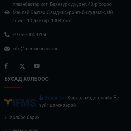
Улаанбаатар хот, Баянзүрх дүүрэг, 43-р хороо,
Манлай Баатар Дамдинсүрэнгийн гудамж, UB
Tower, 10 давхар, 1004 тоот
+976-7000-0160
info@mediacouncil.mn
БУСАД ХОЛБООС
Энд дарж
Хэвлэл мэдээллийн Ёс
зүйг дэмжээрэй.
Холбоо барих
Сайтын нөхцөл