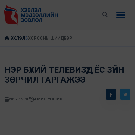
ЭХЛЭЛ
ХОРООНЫ ШИЙДВЭР
НЭР БҮХИЙ ТЕЛЕВИЗҮҮД ЁС ЗҮЙН
ЗӨРЧИЛ ГАРГАЖЭЭ
2017-12-18
4 МИН УНШИХ