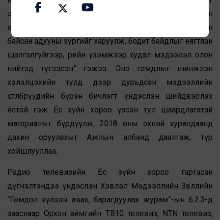
давталттайгаар олон удаа гаргаж, Эмээлт захын
хашаанд эмнэлэгийн тусламж үзүүлэхээр буулгасан
байсан адууны зургийг харуулж, бодит байдлыг нягтлан
шалгалгүйгээр, өөрийн үзэмжээр худал мэдээлэл олон
нийтэд түгээсэн” гэжээ. Энэ гомдлыг шинжлэн
хэлэлцэхийн тулд дээр дурьдсан мэдээллийн
хөтөлбөрүүдийн бүрэн бичлэгт үндэслэн шийдвэрлэх
ёстой гэж Ёс зүйн хороо үзсэн тул шаардлагатай
материалыг бүрдүүлж, 2018 оны эхний хуралдаанд
дахин оруулахыг Ажлын албанд даалгаж, түр
хойшлууллаа.
Радио телевизийн Ёс зүйн хороо гаргасан
дүгнэлтэндээ үндэслэн Хэвлэл Мэдээллийн Зөвлөлийн
“Гомдол хүлээн авах, барагдуулах журам”-ын 6.2.3-д
зааснаар Орхон аймгийн ТВ10 телевиз, NTN телевиз,