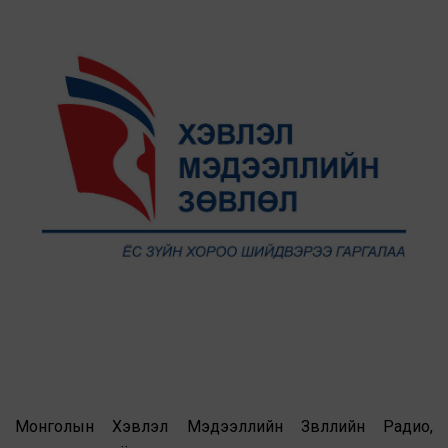
Монголын Хэвлэл Мэдээллийн Зөвлөлийн Радио,