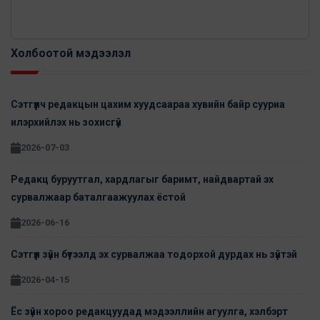
Холбоотой мэдээлэл
Сэтгүүлч редакцын цахим хуудсаараа хувийн байр сууриа
илэрхийлэх нь зохисгүй
2026-07-03
Редакц буруутгал, хардлагыг баримт, найдвартай эх
сурвалжаар баталгаажуулах ёстой
2026-06-16
Сэтгүүл зүйн бүтээлд эх сурвалжаа тодорхой дурдах нь зүйтэй
2026-04-15
Ёс зүйн хороо редакцуудад мэдээллийн агуулга, хэлбэрт