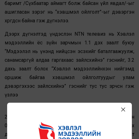
баримт /Сүхбаатар аймагт болж байсан үйл явдал/-ыг
ашигласан зэрэг нь “хэвшмэл ойлголт”-ыг дэвэргэн
хөөрөгдсөн байна гэж дүгнэлээ.
Дээрх дүгнэлтэд үндэслэн NTN телевиз нь Хэвлэл
мэдээллийн ёс зүйн зарчмын 1.1 дэх заалт буюу
“Мэдээлэл нь үнэнд нийцсэн эсэхийг баталгаажуулж,
санамсаргүй алдаа гаргахаас зайлсхийнэ” гэснийг, 3.2
дахь заалт болох “Хэвлэл мэдээллийнхэн нийгэмд
оршиж байгаа хэвшмэл ойлголтуудыг улам
дэвэргэхээс зайлсхийнэ” гэснийг тус тус зөрчсөн гэж
үзлээ
2. ETV телевизд хаяглан гомдолд “2017 оны 11 сарын
08-нд тус телевизийн мэдээллийн хөтөлбөрөөр “Эмээлт зах
дээр адуу харгислаж байна” гэж ярьсан нь “Эмээлт