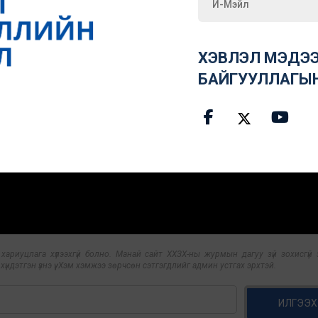
ХЭВЛЭЛ МЭДЭЭ
БАЙГУУЛЛАГЫ
риуцлага хүлээхгүй болно. Манай сайт ХХЗХ-ны журмын дагуу зүй зохисгүй з
үндэтгэн үзнэ үү. Хэм хэмжээ зөрчсөн сэтгэгдлийг админ устгах эрхтэй.
ИЛГЭЭХ