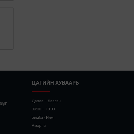
ЦАГИЙН ХУВААРЬ
Даваа – Баасан
үйг
09:00 – 18:00
Бямба - Ням
Амарна