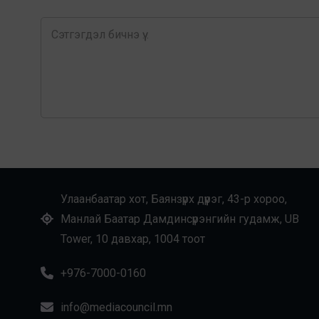
Улаанбаатар хот, Баянзүрх дүүрэг, 43-р хороо,
Манлай Баатар Дамдинсүрэнгийн гудамж, UB
Tower, 10 давхар, 1004 тоот
+976-7000-0160
info@mediacouncil.mn