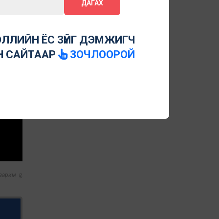
ДАГАХ
ЛЛИЙН ЁС ЗҮЙГ ДЭМЖИГЧ
Н САЙТААР
ЗОЧЛООРОЙ
арим үг,