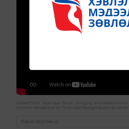
АНХААРУУЛГА: Уншигчдын бичсэн сэтгэгдэлд www.mediacouncil.mn ха
хэллэгийг хязгаарласан тул Та сэтгэгдэл бичихдээ бусдын эрх ашгийг х