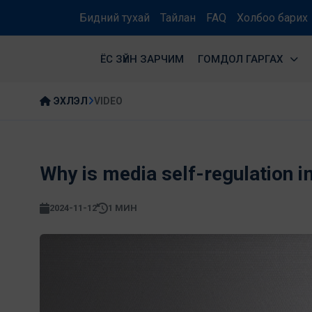
Бидний тухай
Тайлан
FAQ
Холбоо барих
ЁС ЗҮЙН ЗАРЧИМ
ГОМДОЛ ГАРГАХ
ЭХЛЭЛ
VIDEO
Why is media self-regulation 
2024-11-12
1 МИН