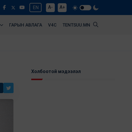
A-
A+
EN
ГАРЫН АВЛАГА
V4С
TENTSUU.MN
Холбоотой мэдээлэл