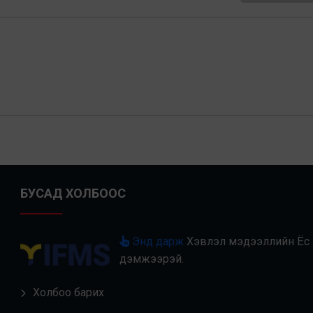
БУСАД ХОЛБООС
Энд дарж
Хэвлэл мэдээллийн Ёс з
дэмжээрэй.
Холбоо барих