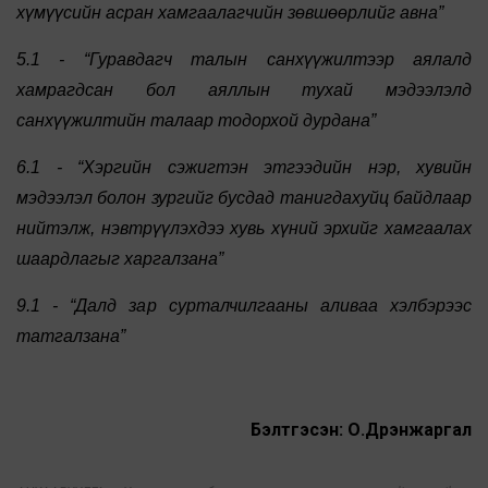
хүмүүсийн асран хамгаалагчийн зөвшөөрлийг авна”
5.1 - “Гуравдагч талын санхүүжилтээр аялалд
хамрагдсан бол аяллын тухай мэдээлэлд
санхүүжилтийн талаар тодорхой дурдана”
6.1 - “Хэргийн сэжигтэн этгээдийн нэр, хувийн
мэдээлэл болон зургийг бусдад танигдахуйц байдлаар
нийтэлж, нэвтрүүлэхдээ хувь хүний эрхийг хамгаалах
шаардлагыг харгалзана”
9.1 - “Далд зар сурталчилгааны аливаа хэлбэрээс
татгалзана”
Бэлтгэсэн: О.Дүүрэнжаргал