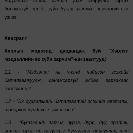
мэдээллээ ташаа хэмээн үзэж залруулга гаргах
боломжгүй тул ёс зүйн бусад зарчмыг зөрчөөгүй гэж
үзлээ.
Хавсралт
Хурлын мэдээнд дурдагдаж буй “Хэвлэл
мэдээллийн ёс зүйн зарчим”-ын заалтууд:
1.1 - “Мэдээлэл нь үнэнд нийцсэн эсэхийг
баталгаажуулж, санамсаргүй алдаа гаргахаас
зайлсхийнэ”
1.2 - “Эх сурвалжийн баталгаатай эсэхийг нягталж,
тодорхой дурдахыг эрмэлзэнэ”
1.3 - “Бүтээлийн гарчиг, зураг, дүрс, дуу, график,
ишлэл зэрэг нь агуулгыг буруугаар ойлгуулах, хэт