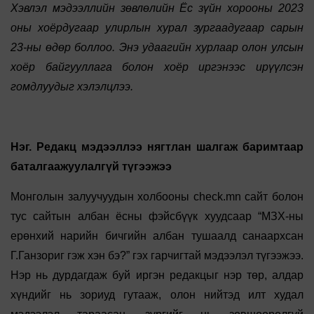
Хэвлэл мэдээллийн зөвлөлийн Ёс зүйн хорооны 2023
оны хоёрдугаар улирлын хурал зургаадугаар сарын
23-ны өдөр боллоо. Энэ удаагийн хурлаар олон улсын
хоёр байгууллага болон хоёр иргэнээс ирүүлсэн
гомдлуудыг хэлэлцлээ.
Нэг. Редакц мэдээллээ нягтлан шалгаж баримтаар
баталгаажуулалгүй түгээжээ
Монголын залуучуудын холбооны сheck.mn сайт болон
тус сайтын албан ёсны фэйсбүүк хуудсаар “МЗХ-ны
ерөнхий нарийн бичгийн албан тушаалд санаархсан
Г.Ганзориг гэж хэн бэ?” гэх гарчигтай мэдээлэл түгээжээ.
Нэр нь дурдагдаж буй иргэн редакцыг нэр төр, алдар
хүндийг нь зориуд гутааж, олон нийтэд илт худал