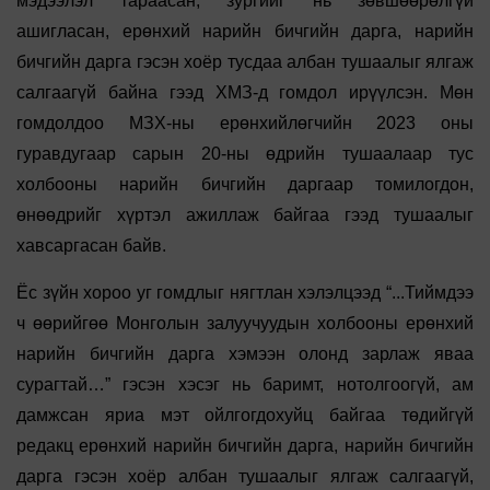
мэдээлэл тараасан, зургийг нь зөвшөөрөлгүй
ашигласан, ерөнхий нарийн бичгийн дарга, нарийн
бичгийн дарга гэсэн хоёр тусдаа албан тушаалыг ялгаж
салгаагүй байна гээд ХМЗ-д гомдол ирүүлсэн. Мөн
гомдолдоо МЗХ-ны ерөнхийлөгчийн 2023 оны
гуравдугаар сарын 20-ны өдрийн тушаалаар тус
холбооны нарийн бичгийн даргаар томилогдон,
өнөөдрийг хүртэл ажиллаж байгаа гээд тушаалыг
хавсаргасан байв.
Ёс зүйн хороо уг гомдлыг нягтлан хэлэлцээд “...Тиймдээ
ч өөрийгөө Монголын залуучуудын холбооны ерөнхий
нарийн бичгийн дарга хэмээн олонд зарлаж яваа
сурагтай…” гэсэн хэсэг нь баримт, нотолгоогүй, ам
дамжсан яриа мэт ойлгогдохуйц байгаа төдийгүй
редакц ерөнхий нарийн бичгийн дарга, нарийн бичгийн
дарга гэсэн хоёр албан тушаалыг ялгаж салгаагүй,