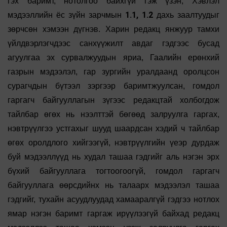
гэх баримт, нотолгоо байхгүй гэж үзэн, Хэвлэл
1.1, 1.2
мэдээллийн ёс зүйн зарчмын
дахь заалтуудыг
зөрчсөн хэмээн дүгнэв. Харин редакц янжуур тамхи
үйлдвэрлэгчдээс санхүүжилт авдаг гэдгээс бусад
агуулгаа эх сурвалжуудын яриа, Гаалийн ерөнхий
газрын мэдээлэл, гар зургийн уралдаанд оролцсон
сурагчдын бүтээл зэргээр баримтжуулсан, гомдол
гаргагч байгууллагын зүгээс редакцтай холбогдож
тайлбар өгөх нь нээлттэй бөгөөд залруулга гаргах,
нэвтрүүлгээ устгахыг шууд шаардсан хэдий ч тайлбар
өгөх оролдлого хийгээгүй, нэвтрүүлгийн үеэр дурдаж
буй мэдээллүүд нь худал ташаа гэдгийг аль нэгэн эрх
бүхий байгууллага тогтоогоогүй, гомдол гаргагч
байгууллага өөрсдийнх нь талаарх мэдээлэл ташаа
гэдгийг, тухайн асуудлуудад хамааралгүй гэдгээ нотлох
ямар нэгэн баримт гаргаж ирүүлээгүй байхад редакц