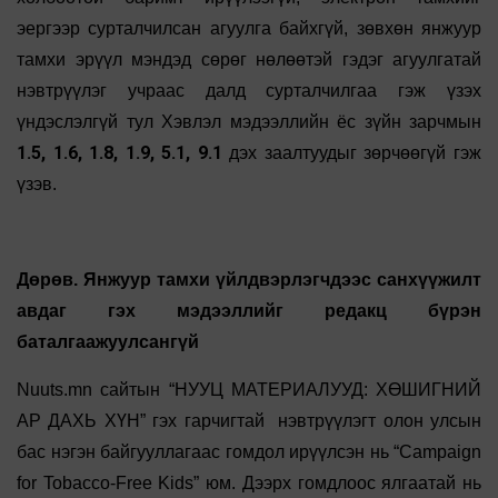
эергээр сурталчилсан агуулга байхгүй, зөвхөн янжуур
тамхи эрүүл мэндэд сөрөг нөлөөтэй гэдэг агуулгатай
нэвтрүүлэг учраас далд сурталчилгаа гэж үзэх
үндэслэлгүй тул Хэвлэл мэдээллийн ёс зүйн зарчмын
1.5, 1.6, 1.8, 1.9, 5.1, 9.1
дэх заалтуудыг зөрчөөгүй гэж
үзэв.
Дөрөв. Янжуур тамхи үйлдвэрлэгчдээс санхүүжилт
авдаг гэх мэдээллийг редакц бүрэн
баталгаажуулсангүй
Nuuts.mn сайтын “НУУЦ МАТЕРИАЛУУД: ХӨШИГНИЙ
АР ДАХЬ ХҮН” гэх гарчигтай нэвтрүүлэгт олон улсын
бас нэгэн байгууллагаас гомдол ирүүлсэн нь “Campaign
for Tobacco-Free Kids” юм. Дээрх гомдлоос ялгаатай нь