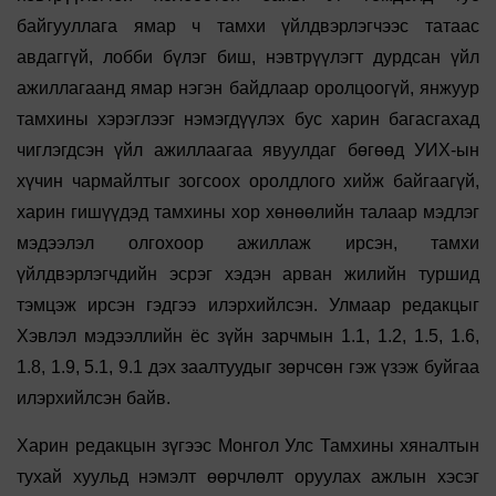
байгууллага ямар ч тамхи үйлдвэрлэгчээс татаас
авдаггүй, лобби бүлэг биш, нэвтрүүлэгт дурдсан үйл
ажиллагаанд ямар нэгэн байдлаар оролцоогүй, янжуур
тамхины хэрэглээг нэмэгдүүлэх бус харин багасгахад
чиглэгдсэн үйл ажиллаагаа явуулдаг бөгөөд УИХ-ын
хүчин чармайлтыг зогсоох оролдлого хийж байгаагүй,
харин гишүүдэд тамхины хор хөнөөлийн талаар мэдлэг
мэдээлэл олгохоор ажиллаж ирсэн, тамхи
үйлдвэрлэгчдийн эсрэг хэдэн арван жилийн туршид
тэмцэж ирсэн гэдгээ илэрхийлсэн. Улмаар редакцыг
Хэвлэл мэдээллийн ёс зүйн зарчмын 1.1, 1.2, 1.5, 1.6,
1.8, 1.9, 5.1, 9.1 дэх заалтуудыг зөрчсөн гэж үзэж буйгаа
илэрхийлсэн байв.
Харин редакцын зүгээс Монгол Улс Тамхины хяналтын
тухай хуульд нэмэлт өөрчлөлт оруулах ажлын хэсэг