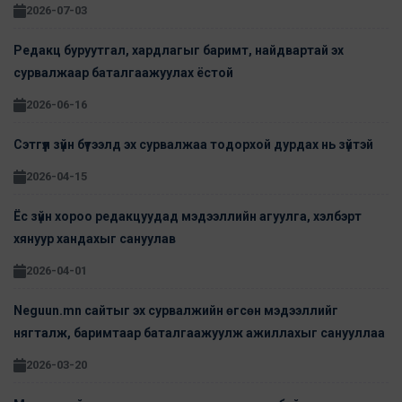
2026-07-03
Редакц буруутгал, хардлагыг баримт, найдвартай эх
сурвалжаар баталгаажуулах ёстой
2026-06-16
Сэтгүүл зүйн бүтээлд эх сурвалжаа тодорхой дурдах нь зүйтэй
2026-04-15
Ёс зүйн хороо редакцуудад мэдээллийн агуулга, хэлбэрт
хянуур хандахыг сануулав
2026-04-01
Neguun.mn сайтыг эх сурвалжийн өгсөн мэдээллийг
нягталж, баримтаар баталгаажуулж ажиллахыг санууллаа
2026-03-20