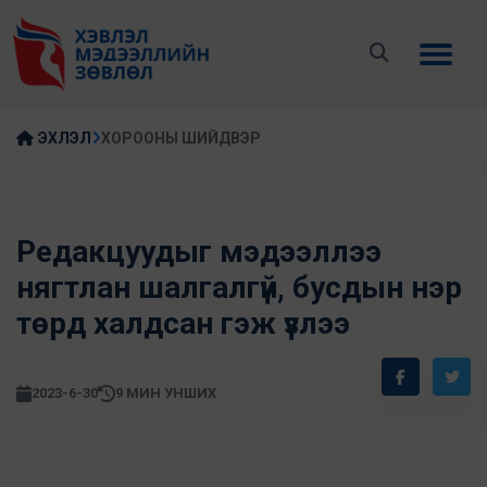
ЭХЛЭЛ
ХОРООНЫ ШИЙДВЭР
Редакцуудыг мэдээллээ
нягтлан шалгалгүй, бусдын нэр
төрд халдсан гэж үзлээ
2023-6-30
9 МИН УНШИХ