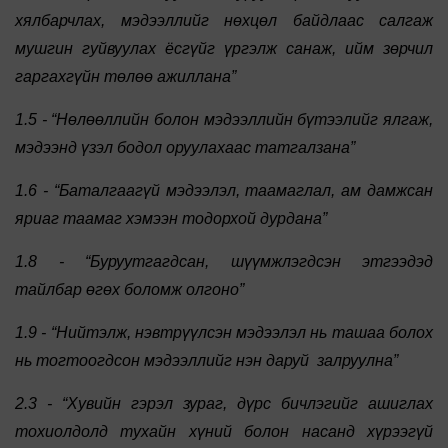
хялбарчлах, мэдээллийг нөхцөл байдлаас салгаж
мушгин гуйвуулах ёсгүйг үргэлж санаж, ийм зөрчил
гаргахгүйн төлөө ажиллана”
1.5 - “Нөлөөллийн болон мэдээллийн бүтээлийг ялгаж,
мэдээнд үзэл бодол оруулахаас татгалзана”
1.6 - “Баталгаагүй мэдээлэл, таамаглал, ам дамжсан
яриаг таамаг хэмээн тодорхой дурдана”
1.8 - “Буруутгагдсан, шүүмжлэгдсэн этгээдэд
тайлбар өгөх боломж олгоно”
1.9 - “Нийтэлж, нэвтрүүлсэн мэдээлэл нь ташаа болох
нь тогтоогдсон мэдээллийг нэн даруй залруулна”
2.3 - “Хувийн гэрэл зураг, дүрс бичлэгийг ашиглах
тохиолдолд тухайн хүний болон насанд хүрээгүй