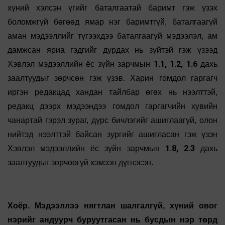
хүний хэлсэн үгийг баталгаатай баримт гэж үзэх
боломжгүй бөгөөд ямар нэг баримтгүй, баталгаагүй
аман мэдээллийг түгээхдээ баталгаагүй мэдээлэл, ам
дамжсан яриа гэдгийг дурдах нь зүйтэй гэж үзээд
1.1, 1.2, 1.6
Хэвлэл мэдээллийн ёс зүйн зарчмын
дахь
заалтуудыг зөрчсөн гэж үзэв. Харин гомдол гаргагч
иргэн редакцад хандан тайлбар өгөх нь нээлттэй,
редакц дээрх мэдээндээ гомдол гаргагчийн хувийн
чанартай гэрэл зураг, дүрс бичлэгийг ашиглаагүй, олон
нийтэд нээлттэй байсан зургийг ашигласан гэж үзэн
1.8, 2.3
Хэвлэл мэдээллийн ёс зүйн зарчмын
дахь
заалтуудыг зөрчөөгүй хэмээн дүгнэсэн.
Хоёр. Мэдээллээ нягтлан шалгалгүй, хүний овог
нэрийг андуурч буруутгасан нь бусдын нэр төрд