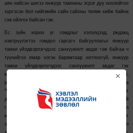
аян хийсэн шигээ янжуур тамхины эсрэг дуу хоолойгоо
хүргэсэн бол нийгмийн сайн сайхны төлөө хийж байна
гэж ойлгох байсан гэв.
Ёс зүйн хороо уг гомдлыг хэлэлцээд, редакц
нэвтрүүлэгтээ гомдол гаргагч байгууллагыг янжуур
тамхи үйлдвэрлэгчдээс санхүүжилт авдаг гэж байгаа ч
түүнийгээ ямар нэгэн баримтаар нотлоогүй, янжуур
тамхи үйлдвэрлэгчдээс санхүүжилт авдаг гэх
мэдээллийн эх сурвалж, баримт уг нэвтрүүлэгт байхгүй,
редакцын зүгээс ХМЗ-д ирүүлсэн хариу тайлбартаа
“Why Health Groups Lie About Vaping” гэх нэвтрүүлгийг
дурдсан боловч уг нэвтрүүлэг ёс зүйн алдаа гаргаагүй
гэх баримт, нотолгоо байхгүй гэж үзэн, Хэвлэл
1.1, 1.2
мэдээллийн ёс зүйн зарчмын
дахь заалтуудыг
зөрчсөн хэмээн дүгнэв. Харин энэхүү бүтээл нь сэтгүүл
зүйн “мэдээ” биш бие даасан нэвтрүүлэг тул үзэл бодол,