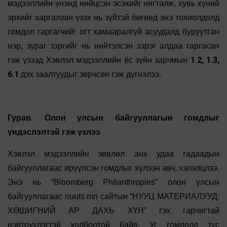
мэдээллийн үнэнд нийцсэн эсэхийг нягталж, хувь хүний
эрхийг харгалзан үзэх нь зүйтэй бөгөөд энэ тохиолдолд
гомдол гаргагчийг огт хамааралгүй асуудалд буруутган
нэр, зураг зэргийг нь нийтэлсэн зэрэг алдаа гаргасан
1.2, 1.3,
гэж үзээд Хэвлэл мэдээллийн ёс зүйн зарчмын
6.1
дэх заалтуудыг зөрчсөн гэж дүгнэлээ.
Гурав. Олон улсын байгууллагын гомдлыг
үндэслэлтэй гэж үзлээ
Хэвлэл мэдээллийн зөвлөл анх удаа гадаадын
байгууллагаас ирүүлсэн гомдлыг хүлээн авч, хэлэлцлээ.
Энэ нь “Bloomberg Philanthropies” олон улсын
байгууллагаас nuuts.mn сайтын “НУУЦ МАТЕРИАЛУУД:
ХӨШИГНИЙ АР ДАХЬ ХҮН” гэх гарчигтай
нэвтрүүлэгтэй холбоотой байв. Уг гомдолд тус