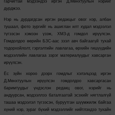
гарчигтай мэдээндээ иргэн Д.Мөнхтуулын нэрийг
дурджээ.
Нэр нь дурдагдсан иргэн редакцыг овог нэр, албан
тушаал, фото зургийг нь ашиглан илт худал мэдээлэл
түгээсэн хэмээн үзэж, ХМЗ-д гомдол ирүүлсэн.
Гомдолдоо өөрийн БЗС-аас зээл авч байгаагүй тухай
тодорхойлолт, гэрлэлтийн лавлагаа, өрхийн гишүүдийн
мэдээллийн лавлагаа зэрэг материалуудыг хавсарган
ирүүлсэн.
Ёс зүйн хороо дээрх гомдлыг хэлэлцээд иргэн
Д.Мөнхтуулын ирүүлсэн гомдолдоо хавсаргасан
баримтуудыг үндэслэн редакц овог, нэрийг нь
андуурсан, мэдээллээ баталгаатай эсэхийг нягтлалгүй
ташаа мэдээлэл түгээсэн, буруутган шүүмжилж байгаа
хүний нэр, зураг бүхий мэдээллийг нийтлэхдээ тухайн