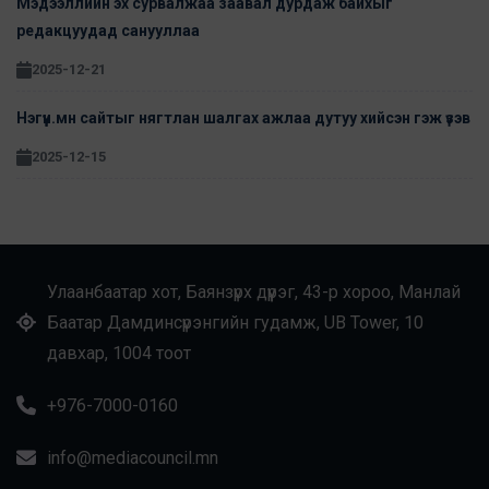
Мэдээллийн эх сурвалжаа заавал дурдаж байхыг
редакцуудад санууллаа
2025-12-21
Нэгүүн.мн сайтыг нягтлан шалгах ажлаа дутуу хийсэн гэж үзэв
2025-12-15
Улаанбаатар хот, Баянзүрх дүүрэг, 43-р хороо, Манлай
Баатар Дамдинсүрэнгийн гудамж, UB Tower, 10
давхар, 1004 тоот
+976-7000-0160
info@mediacouncil.mn