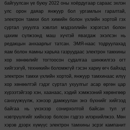
байгуулсан үе буюу 2022 оны хоёрдугаар сараас эхлэн
улс орон даяар янжуур бол ургамлын гаралтай,
электрон тамхи бол химийн болон үхлийн хортой гэх
суртал ухуулга хэвлэл мэдээллийн хэрэгсэл болон
цахим сүлжээнд маш хүчтэй явагдаж эхэлсэн нь
редакцын анхаарлыг татсан. ЭМЯ-наас тодруулахад
яам болон яамны харьяа газруудаас электрон тамхины
хор хөнөөлийг тогтоосон судалгаа шинжилгээ огт
хийгээгүй, техникийн боломжгүй гэсэн хариу өгч байхад
электрон тамхи үхлийн хортой, янжуур тамхинаас илүү
хор хөнөөлтэй гэдэг суртал ухуулгыг асар өргөн цар
хүрээтэйгээр хэн, хаанаас, хэдий хэмжээний хөрөнгөөр
санхүүжүүлж, хэнээр дамжуулан энэ бүхнийг хийгээд
байгаа нь үнэхээр сонирхолтой байсан тул уг
нэвтрүүлгийг хийхээр болсон гэдгээ илэрхийлжээ. Мөн
хэрэв дээрх хүмүүс электрон тамхины эсрэг кампанит