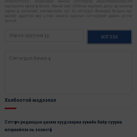
АНХААРУУЛГА: Уншигчдын бичсэн сэтгэгдэлд www.mediacouncil.mn
хариуцлага хүлээхгүй болно. Манай сайт ХХЗХ-ны журмын дагуу зүй зохисгүй
зарим үг, хэллэгийг хязгаарласан тул Та сэтгэгдэл бичихдээ бусдын эрх
ашгийг хүндэтгэн үзнэ үү. Хэм хэмжээ зөрчсөн сэтгэгдлийг админ устгах
эрхтэй.
ИЛГЭЭХ
Холбоотой мэдээлэл
Сэтгүүлч редакцын цахим хуудсаараа хувийн байр сууриа
илэрхийлэх нь зохисгүй