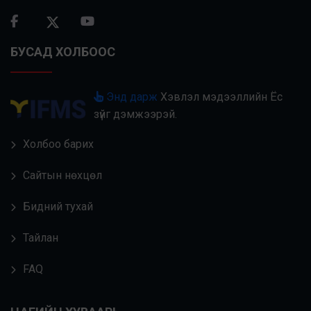
БУСАД ХОЛБООС
Энд дарж
Хэвлэл мэдээллийн Ёс
зүйг дэмжээрэй.
Холбоо барих
Сайтын нөхцөл
Бидний тухай
Тайлан
FAQ