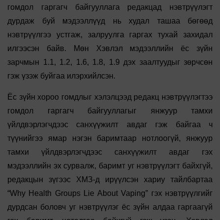
гомдол гаргагч байгууллага редакцад нэвтрүүлэгт
дурдаж буй мэдээллүүд нь худал ташаа бөгөөд
нэвтрүүлгээ устгаж, залруулга гаргах тухай захидал
илгээсэн байв. Мөн Хэвлэл мэдээллийн ёс зүйн
зарчмын 1.1, 1.2, 1.6, 1.8, 1.9 дэх заалтуудыг зөрчсөн
гэж үзэж буйгаа илэрхийлсэн.
Ёс зүйн хороо гомдлыг хэлэлцээд редакц нэвтрүүлэгтээ
гомдол гаргагч байгууллагыг янжуур тамхи
үйлдвэрлэгчдээс санхүүжилт авдаг гэж байгаа ч
түүнийгээ ямар нэгэн баримтаар нотлоогүй, янжуур
тамхи үйлдвэрлэгчдээс санхүүжилт авдаг гэх
мэдээллийн эх сурвалж, баримт уг нэвтрүүлэгт байхгүй,
редакцын зүгээс ХМЗ-д ирүүлсэн хариу тайлбартаа
“Why Health Groups Lie About Vaping” гэх нэвтрүүлгийг
дурдсан боловч уг нэвтрүүлэг ёс зүйн алдаа гаргаагүй