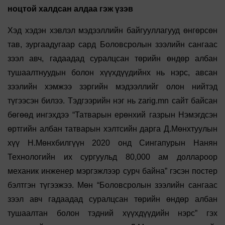
ноцтой халдсан алдаа гэж үзэв
Хэд хэдэн хэвлэл мэдээллийн байгууллагууд өнгөрсөн
тав, зургаадугаар сард Боловсролын зээлийн сангаас
зээл авч, гадаадад суралцсан төрийн өндөр албан
тушаалтнуудын болон хүүхдүүдийнх нь нэрс, авсан
зээлийн хэмжээ зэргийн мэдээллийг олон нийтэд
түгээсэн билээ. Тэдгээрийн нэг нь zarig.mn сайт байсан
бөгөөд ингэхдээ “Татварын ерөнхий газрын Нэмэгдсэн
өртгийн албан татварын хэлтсийн дарга Д.Мөнхтуулын
хүү Н.Мөнхбилгүүн 2020 онд Сингапурын Нанян
Технологийн их сургуульд 80,000 ам доллароор
механик инженер мэргэжлээр сурч байна” гэсэн постер
бэлтгэн түгээжээ. Мөн “Боловсролын зээлийн сангаас
зээл авч гадаадад суралцсан төрийн өндөр албан
тушаалтан болон тэдний хүүхдүүдийн нэрс” гэх