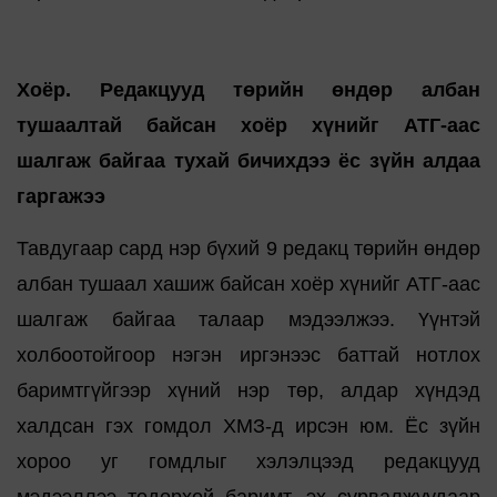
Хоёр. Редакцууд төрийн өндөр албан
тушаалтай байсан хоёр хүнийг АТГ-аас
шалгаж байгаа тухай бичихдээ ёс зүйн алдаа
гаргажээ
Тавдугаар сард нэр бүхий 9 редакц төрийн өндөр
албан тушаал хашиж байсан хоёр хүнийг АТГ-аас
шалгаж байгаа талаар мэдээлжээ. Үүнтэй
холбоотойгоор нэгэн иргэнээс баттай нотлох
баримтгүйгээр хүний нэр төр, алдар хүндэд
халдсан гэх гомдол ХМЗ-д ирсэн юм. Ёс зүйн
хороо уг гомдлыг хэлэлцээд редакцууд