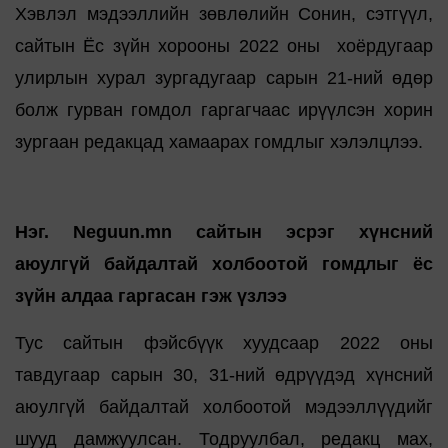
Хэвлэл мэдээллийн зөвлөлийн Сонин, сэтгүүл,
сайтын Ёс зүйн хорооны 2022 оны хоёрдугаар
улирлын хурал зургадугаар сарын 21-ний өдөр
болж гурван гомдол гаргагчаас ирүүлсэн хорин
зургаан редакцад хамаарах гомдлыг хэлэлцлээ.
Нэг. Neguun.mn сайтын эсрэг хүнсний
аюулгүй байдалтай холбоотой гомдлыг ёс
зүйн алдаа гаргасан гэж үзлээ
Тус сайтын фэйсбүүк хуудсаар 2022 оны
тавдугаар сарын 30, 31-ний өдрүүдэд хүнсний
аюулгүй байдалтай холбоотой мэдээллүүдийг
шууд дамжуулсан. Тодруулбал, редакц мах,