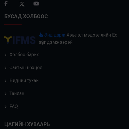
БУСАД ХОЛБООС
Энд дарж
Хэвлэл мэдээллийн Ёс
зүйг дэмжээрэй.
Холбоо барих
Сайтын нөхцөл
Бидний тухай
Тайлан
FAQ
ЦАГИЙН ХУВААРЬ