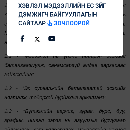
ХЭВЛЭЛ МЭДЭЭЛЛИЙН ЁС ЗҮЙГ
1 - “Олон түмэнд үнэнд нийцсэн мэдээлэл
ДЭМЖИГЧ БАЙГУУЛЛАГЫН
хүргэх, хүнлэг ёс, хүн чанарыг эрхэмлэх нь
САЙТААР
ЗОЧЛООРОЙ
сэтгүүл зүйн эрхэм дээд үнэт зүйл мөн.
Мэдээллийг нягтлах нь сэтгүүл зүйн нягт,
нямбай үйл ажиллагааны үндсэн зарчим болно”
1.1 - “Мэдээлэл нь үнэнд нийцсэн эсэхийг
баталгаажуулж, санамсаргүй алдаа гаргахаас
зайлсхийнэ”
1.2 - “Эх сурвалжийн баталгаатай эсэхийг
нягталж, тодорхой дурдахыг эрмэлзэнэ”
1.3 - “Бүтээлийн гарчиг, зураг, дүрс, дуу,
график, ишлэл зэрэг нь агуулгыг буруугаар
ойлгуулах, хэт хялбарчлах, мэдээллийг нөхцөл