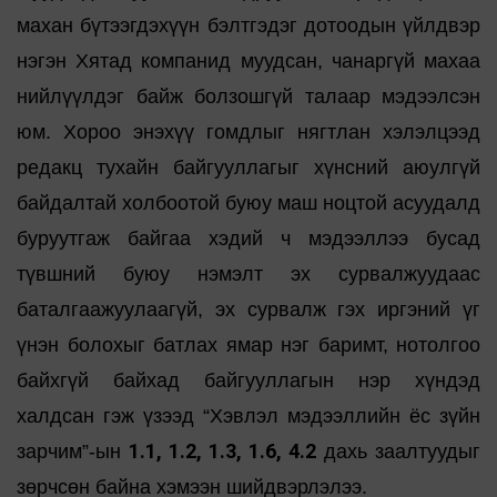
махан бүтээгдэхүүн бэлтгэдэг дотоодын үйлдвэр
нэгэн Хятад компанид муудсан, чанаргүй махаа
нийлүүлдэг байж болзошгүй талаар мэдээлсэн
юм. Хороо энэхүү гомдлыг нягтлан хэлэлцээд
редакц тухайн байгууллагыг хүнсний аюулгүй
байдалтай холбоотой буюу маш ноцтой асуудалд
буруутгаж байгаа хэдий ч мэдээллээ бусад
түвшний буюу нэмэлт эх сурвалжуудаас
баталгаажуулаагүй, эх сурвалж гэх иргэний үг
үнэн болохыг батлах ямар нэг баримт, нотолгоо
байхгүй байхад байгууллагын нэр хүндэд
халдсан гэж үзээд “Хэвлэл мэдээллийн ёс зүйн
1.1, 1.2, 1.3, 1.6, 4.2
зарчим”-ын
дахь заалтуудыг
зөрчсөн байна хэмээн шийдвэрлэлээ.