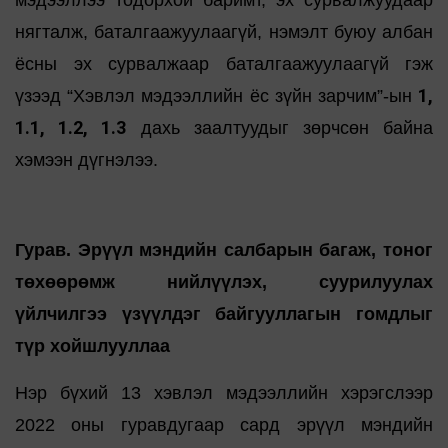
мэдээллээ тодорхой баримт, эх сурвалжуудаар
нягталж, баталгаажуулаагүй, нэмэлт буюу албан
ёсны эх сурвалжаар баталгаажуулаагүй гэж
1,
үзээд “Хэвлэл мэдээллийн ёс зүйн зарчим”-ын
1.1, 1.2, 1.3
дахь заалтуудыг зөрчсөн байна
хэмээн дүгнэлээ.
Гурав. Эрүүл мэндийн салбарын багаж, тоног
төхөөрөмж нийлүүлэх, суурилуулах
үйлчилгээ үзүүлдэг байгууллагын гомдлыг
түр хойшлууллаа
Нэр бүхий 13 хэвлэл мэдээллийн хэрэгслээр
2022 оны гуравдугаар сард эрүүл мэндийн