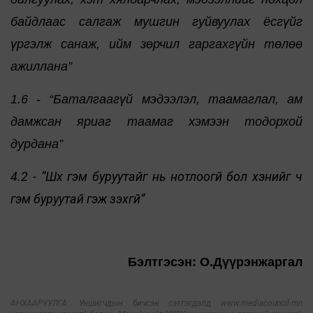
байдлаас салгаж мушгин гуйвуулах ёсгүйг
үргэлж санаж, ийм зөрчил гаргахгүйн төлөө
ажиллана”
1.6 - “Баталгаагүй мэдээлэл, таамаглал, ам
дамжсан яриаг таамаг хэмээн тодорхой
дурдана”
4.2 - “Шүүх гэм буруутайг нь нотлоогүй бол хэнийг ч
гэм буруутай гэж үзэхгүй”
Бэлтгэсэн: О.Дүүрэнжаргал
АНХААРУУЛГА: Уншигчдын бичсэн сэтгэгдэлд www.mediacouncil.mn