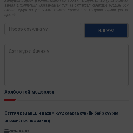
хариуцлага хүлээхгүй болно. Манай сайт ХХЗХ-ны журмын дагуу зүй зохисгүй
зарим үг, хэллэгийг хязгаарласан тул Та сэтгэгдэл бичихдээ бусдын эрх
ашгийг хүндэтгэн үзнэ үү. Хэм хэмжээ зөрчсөн сэтгэгдлийг админ устгах
эрхтэй.
ИЛГЭЭХ
Холбоотой мэдээлэл
Сэтгүүлч редакцын цахим хуудсаараа хувийн байр сууриа
илэрхийлэх нь зохисгүй
2026-07-03