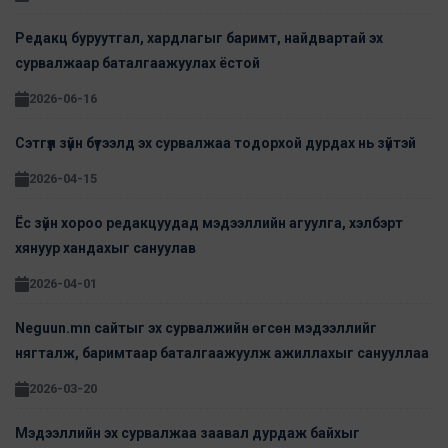
Редакц буруутгал, хардлагыг баримт, найдвартай эх
сурвалжаар баталгаажуулах ёстой
2026-06-16
Сэтгүүл зүйн бүтээлд эх сурвалжаа тодорхой дурдах нь зүйтэй
2026-04-15
Ёс зүйн хороо редакцуудад мэдээллийн агуулга, хэлбэрт
хянуур хандахыг сануулав
2026-04-01
Neguun.mn сайтыг эх сурвалжийн өгсөн мэдээллийг
нягталж, баримтаар баталгаажуулж ажиллахыг санууллаа
2026-03-20
Мэдээллийн эх сурвалжаа заавал дурдаж байхыг