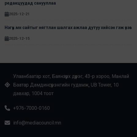
редакцуудад санууллаа
2025-12-21
Нэгүүн.мн сайтыг нягтлан шалгах ажлаа дутуу хийсэн гэж үзэв
2025-12-15
Улаанбаатар хот, Баянзүрх дүүрэг, 43-р хороо, Манлай
Баатар Дамдинсүрэнгийн гудамж, UB Tower, 10
давхар, 1004 тоот
+976-7000-0160
info@mediacouncil.mn