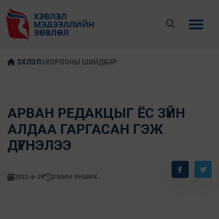
ЭХЛЭЛ
ХОРООНЫ ШИЙДВЭР
АРВАН РЕДАКЦЫГ ЁС ЗҮЙН
АЛДАА ГАРГАСАН ГЭЖ
ДҮГНЭЛЭЭ
2022-6-28
2 МИН УНШИХ