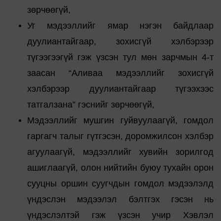
зөрчөөгүй,
Уг мэдээллийг ямар нэгэн байдлаар
дуулиантайгаар, зохисгүй хэлбэрээр
түгээгээгүй гэж үзсэн тул мөн зарчмын 4-т
заасан “Аливаа мэдээллийг зохисгүй
хэлбэрээр дуулиантайгаар түгээхээс
татгалзана” гэснийг зөрчөөгүй,
Мэдээллийг мушгин гуйвуулаагүй, гомдол
гаргагч талыг гүтгэсэн, доромжилсон хэлбэр
агуулаагүй, мэдээллийг хувийн зорилгод
ашиглаагүй, олон нийтийн буюу тухайн орон
сууцны оршин суугчдын гомдол мэдээлэлд
үндэслэн мэдээлэл бэлтгэх гэсэн нь
үндэслэлтэй гэж үзсэн учир Хэвлэл