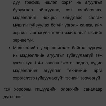
дуу, график, ишлэл зэрэг нь агуулгыг
буруугаар ойлгуулах, хэт хялбарчлах,
мэдээллийг нөхцөл байдлаас салгаж
мушгин гуйвуулах ёсгүйг үргэлж санаж, ийм
зөрчил гаргахгүйн төлөө ажиллана” гэснийг
зөрчөөгүй,
Мэдээллийн үеэр ашиглаж байгаа зургууд
нь мэдээллийн агуулгыг гуйвуулаагүй гэж
үзсэн тул 1.4-т заасан “Фото, видео, аудио
мэдээллийн агуулгыг техникийн арга
хэрэгслээр гуйвуулахгүй” гэснийг зөрчөөгүй
гэж хорооны гишүүдийн олонхийн саналаар
дүгнэлээ.