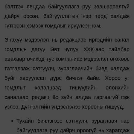
бэлтгэх явцдаа байгууллага руу зөвшөөрөлгүй
дайрч орсон, байгууллагын нэр төрд халдаж
гүтгэсэн хэмээх гомдлыг ирүүлсэн юм.
Энэхүү мэдээлэл нь редакцаас иргэдийн санал
гомдлын дагуу Эвт чулуу ХХК-аас тайлбар
авахаар очиход тус компаниас мэдээлэл өгөхөөс
татгалзаж сэтгүүлч, зураглаачийн биед халдаж
буйг харуулсан дүрс бичлэг байв. Хороо уг
гомдлыг хэлэлцээд гишүүдийн олонхийн
саналаар редакц ёс зүйн алдаа гаргаагүй гэж
үзлээ. Дүгнэлтийн үндэслэлээ хорооны гишүүд:
Тухайн бичлэгээс сэтгүүлч, зураглаач нар
байгууллага руу дайрч ороогүй нь харагдаж