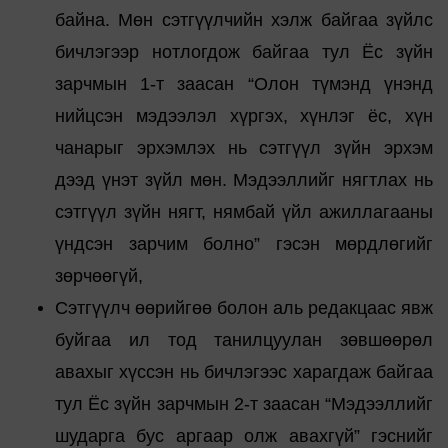
байна. Мөн сэтгүүлчийн хэлж байгаа зүйлс
бичлэгээр нотлогдож байгаа тул Ёс зүйн
зарчмын 1-т заасан “Олон түмэнд үнэнд
нийцсэн мэдээлэл хүргэх, хүнлэг ёс, хүн
чанарыг эрхэмлэх нь сэтгүүл зүйн эрхэм
дээд үнэт зүйл мөн. Мэдээллийг нягтлах нь
сэтгүүл зүйн нягт, нямбай үйл ажиллагааны
үндсэн зарчим болно” гэсэн мөрдлөгийг
зөрчөөгүй,
Сэтгүүлч өөрийгөө болон аль редакцаас явж
буйгаа ил тод танилцуулан зөвшөөрөл
авахыг хүссэн нь бичлэгээс харагдаж байгаа
тул Ёс зүйн зарчмын 2-т заасан “Мэдээллийг
шударга бус аргаар олж авахгүй” гэснийг