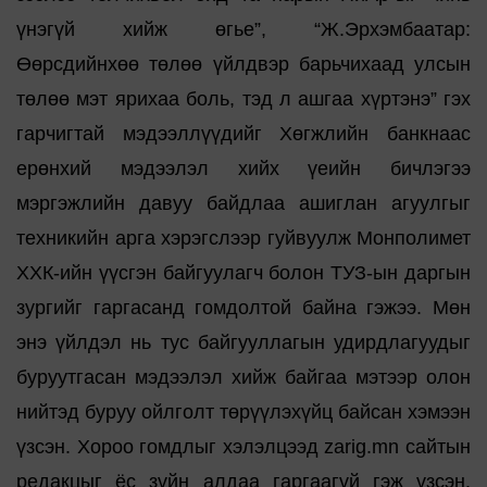
үнэгүй хийж өгье”, “Ж.Эрхэмбаатар:
Өөрсдийнхөө төлөө үйлдвэр барьчихаад улсын
төлөө мэт ярихаа боль, тэд л ашгаа хүртэнэ” гэх
гарчигтай мэдээллүүдийг Хөгжлийн банкнаас
ерөнхий мэдээлэл хийх үеийн бичлэгээ
мэргэжлийн давуу байдлаа ашиглан агуулгыг
техникийн арга хэрэгслээр гуйвуулж Монполимет
ХХК-ийн үүсгэн байгуулагч болон ТУЗ-ын даргын
зургийг гаргасанд гомдолтой байна гэжээ. Мөн
энэ үйлдэл нь тус байгууллагын удирдлагуудыг
буруутгасан мэдээлэл хийж байгаа мэтээр олон
нийтэд буруу ойлголт төрүүлэхүйц байсан хэмээн
үзсэн. Хороо гомдлыг хэлэлцээд zarig.mn сайтын
редакцыг ёс зүйн алдаа гаргаагүй гэж үзсэн.