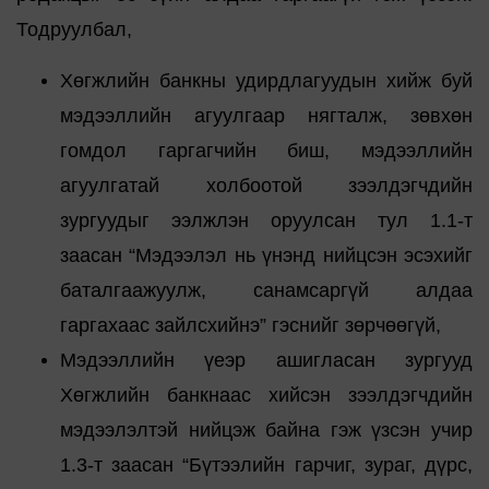
Тодруулбал,
Хөгжлийн банкны удирдлагуудын хийж буй
мэдээллийн агуулгаар нягталж, зөвхөн
гомдол гаргагчийн биш, мэдээллийн
агуулгатай холбоотой зээлдэгчдийн
зургуудыг ээлжлэн оруулсан тул 1.1-т
заасан “Мэдээлэл нь үнэнд нийцсэн эсэхийг
баталгаажуулж, санамсаргүй алдаа
гаргахаас зайлсхийнэ” гэснийг зөрчөөгүй,
Мэдээллийн үеэр ашигласан зургууд
Хөгжлийн банкнаас хийсэн зээлдэгчдийн
мэдээлэлтэй нийцэж байна гэж үзсэн учир
1.3-т заасан “Бүтээлийн гарчиг, зураг, дүрс,