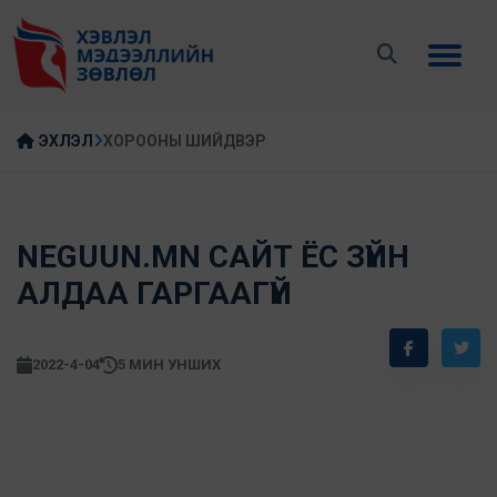
ЭХЛЭЛ
ХОРООНЫ ШИЙДВЭР
NEGUUN.MN САЙТ ЁС ЗҮЙН
АЛДАА ГАРГААГҮЙ
2022-4-04
5 МИН УНШИХ