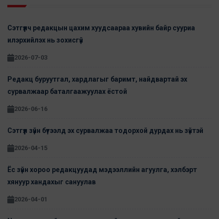
Сэтгүүлч редакцын цахим хуудсаараа хувийн байр сууриа
илэрхийлэх нь зохисгүй
2026-07-03
Редакц буруутгал, хардлагыг баримт, найдвартай эх
сурвалжаар баталгаажуулах ёстой
2026-06-16
Сэтгүүл зүйн бүтээлд эх сурвалжаа тодорхой дурдах нь зүйтэй
2026-04-15
Ёс зүйн хороо редакцуудад мэдээллийн агуулга, хэлбэрт
хянуур хандахыг сануулав
2026-04-01