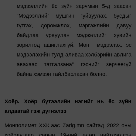
мэдээллийн ёс зүйн зарчмын 5-д заасан
“Мэдээллийг мушгин гуйвуулах, бусдыг
гүтгэх, доромжлох, мэргэжлийн давуу
байдлаа урвуулан мэдээллийг хувийн
зорилгод ашиглахгүй. Мөн мэдээлэх, эс
мэдээлэхийн тулд аливаа хэлбэрийн авлига
авахаас татгалзана” гэснийг зөрчөөгүй
байна хэмээн тайлбарласан болно.
Хоёр. Хоёр бүтээлийн нэгийг нь ёс зүйн
алдаатай гэж дүгнэлээ
Монполимет ХХК-аас Zarig.mn сайтад 2022 оны
хоёрдугаар сарын 19-ний өдөр нийтлэгдсэн