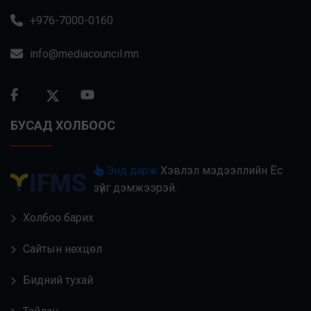
+976-7000-0160
info@mediacouncil.mn
БУСАД ХОЛБООС
Энд дарж
Хэвлэл мэдээллийн Ёс
зүйг дэмжээрэй.
Холбоо барих
Сайтын нөхцөл
Бидний тухай