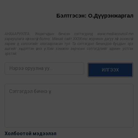
Бэлтгэсэн: О.Дүүрэнжаргал
АНХААРУУЛГА: Уншигчдын бичсэн сэтгэгдэлд www.mediacouncil.mn
хариуцлага хүлээхгүй болно. Манай сайт ХХЗХ-ны журмын дагуу зүй зохисгүй
зарим үг, хэллэгийг хязгаарласан тул Та сэтгэгдэл бичихдээ бусдын эрх
ашгийг хүндэтгэн үзнэ үү. Хэм хэмжээ зөрчсөн сэтгэгдлийг админ устгах
эрхтэй.
ИЛГЭЭХ
Холбоотой мэдээлэл