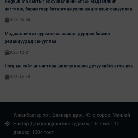
Neguun.mn сайтыг эх сурвалжийн өгсөн мэдээллийг
нягталж, баримтаар баталгаажуулж ажиллахыг санууллаа
2026-03-20
Мэдээллийн эх сурвалжаа заавал дурдаж байхыг
редакцуудад санууллаа
2025-12-21
Нэгүүн.мн сайтыг нягтлан шалгах ажлаа дутуу хийсэн гэж үзэв
2025-12-15
Улаанбаатар хот, Баянзүрх дүүрэг, 43-р хороо, Манлай
Баатар Дамдинсүрэнгийн гудамж, UB Tower, 10
давхар, 1004 тоот