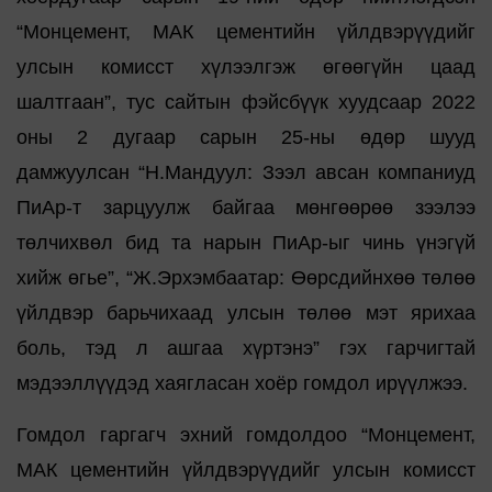
“Монцемент, МАК цементийн үйлдвэрүүдийг
улсын комисст хүлээлгэж өгөөгүйн цаад
шалтгаан”, тус сайтын фэйсбүүк хуудсаар 2022
оны 2 дугаар сарын 25-ны өдөр шууд
дамжуулсан “Н.Мандуул: Зээл авсан компаниуд
ПиАр-т зарцуулж байгаа мөнгөөрөө зээлээ
төлчихвөл бид та нарын ПиАр-ыг чинь үнэгүй
хийж өгье”, “Ж.Эрхэмбаатар: Өөрсдийнхөө төлөө
үйлдвэр барьчихаад улсын төлөө мэт ярихаа
боль, тэд л ашгаа хүртэнэ” гэх гарчигтай
мэдээллүүдэд хаягласан хоёр гомдол ирүүлжээ.
Гомдол гаргагч эхний гомдолдоо “Монцемент,
МАК цементийн үйлдвэрүүдийг улсын комисст