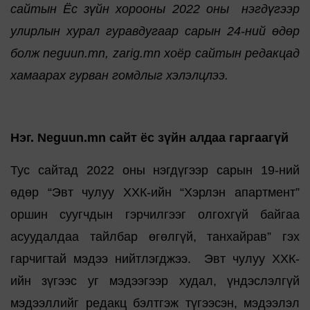
сайтын Ёс зүйн хорооны 2022 оны нэгдүгээр
улирлын хурал гуравдугаар сарын 24-ний өдөр
болж neguun.mn, zarig.mn хоёр сайтын редакцад
хамаарах гурван гомдлыг хэлэлцлээ.
Нэг. Neguun.mn сайт ёс зүйн алдаа гаргаагүй
Тус сайтад 2022 оны нэгдүгээр сарын 19-ний
өдөр “Эвт чулуу ХХК-ийн “Хэрлэн апартмент”
оршин суугчдын гэрчилгээг олгохгүй байгаа
асуудалдаа тайлбар өгөлгүй, танхайрав” гэх
гарчигтай мэдээ нийтлэгджээ. Эвт чулуу ХХК-
ийн зүгээс уг мэдээгээр худал, үндэслэлгүй
мэдээллийг редакц бэлтгэж түгээсэн, мэдээлэл