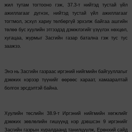
жил тутам тогтооно гэж, 37.3-т нийтэд тустай үйл
ажиллагааг дүгнэх, нийтэд тустай үйл ажиллагааг
тогтмол, эсхүл хариу төлбөргүй эрхэлж байгаа ашгийн
төлөө бус хуулийн этгээдэд дэмжлэгийг үзүүлэх нөхцөл,
хугацаа, журмыг Засгийн газар батална гэж тус тус
заажээ.
Энэ нь Засгийн газраас иргэний нийгмийн байгууллагыг
дэмжих нэрээр түүнийг өөрөөс хараат, хамааралтай
болгох эрсдэлтэй байна.
Хуулийн төслийн 38.9-т Иргэний нийгмийн хөгжлийг
дэмжих зөвлөлийн гишүүнд нэр дэвшсэн 9 иргэнийг
Засгийн газрын хуралдаанд танилцуулж, Ерөнхий сайд