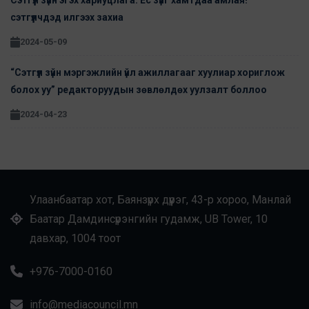
Сэтгүүл зүйн эгэх хариуцлага: Ёс зүйг хамтдаа амлая!
сэтгүүлчдэд илгээх захиа
2024-05-09
“Сэтгүүл зүйн мэргэжлийн үйл ажиллагааг хуулиар хориглож
болох уу” редакторуудын зөвлөлдөх уулзалт боллоо
2024-04-23
Улаанбаатар хот, Баянзүрх дүүрэг, 43-р хороо, Манлай
Баатар Дамдинсүрэнгийн гудамж, UB Tower, 10
давхар, 1004 тоот
+976-7000-0160
info@mediacouncil.mn