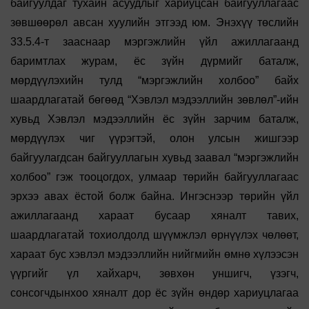
байгуулдаг тухайн асуудлыг хариуцсан байгууллагаас
зөвшөөрөл авсан хуулийн этгээд юм. Энэхүү төслийн
33.5.4-т зааснаар мэргэжлийн үйл ажиллагаанд
баримтлах журам, ёс зүйн дүрмийг баталж,
мөрдүүлэхийн тулд “мэргэжлийн холбоо” байх
шаардлагатай бөгөөд “Хэвлэл мэдээллийн зөвлөл”-ийн
хувьд Хэвлэл мэдээллийн ёс зүйн зарчим баталж,
мөрдүүлэх чиг үүрэгтэй, олон улсын жишгээр
байгуулагдсан байгууллагын хувьд заавал “мэргэжлийн
холбоо” гэж тооцогдох, улмаар төрийн байгууллагаас
эрхээ авах ёстой болж байна. Ингэснээр төрийн үйл
ажиллагаанд хараат бусаар хяналт тавих,
шаардлагатай тохиолдолд шүүмжлэл өрнүүлэх чөлөөт,
хараат бус хэвлэл мэдээллийн нийгмийн өмнө хүлээсэн
үүргийг үл хайхарч, зөвхөн уншигч, үзэгч,
сонсогчдынхоо хяналт дор ёс зүйн өндөр хариуцлагаа