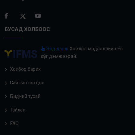
БУСАД ХОЛБООС
Энд дарж
Хэвлэл мэдээллийн Ёс
зүйг дэмжээрэй.
Холбоо барих
Сайтын нөхцөл
Бидний тухай
Тайлан
FAQ