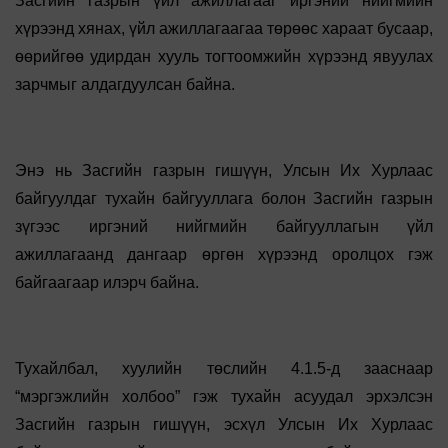
Засгийн газрын үйл ажиллагааг иргэний нийгмийн
хүрээнд хянах, үйл ажиллагаагаа төрөөс хараат бусаар,
өөрийгөө удирдан хууль тогтоомжийн хүрээнд явуулах
зарчмыг алдагдуулсан байна.
Энэ нь Засгийн газрын гишүүн, Улсын Их Хурлаас
байгуулдаг тухайн байгууллага болон Засгийн газрын
зүгээс иргэний нийгмийн байгууллагын үйл
ажиллагаанд дангаар өргөн хүрээнд оролцох гэж
байгаагаар илэрч байна.
Тухайлбал, хуулийн төслийн 4.1.5-д зааснаар
“мэргэжлийн холбоо” гэж тухайн асуудал эрхэлсэн
Засгийн газрын гишүүн, эсхүл Улсын Их Хурлаас