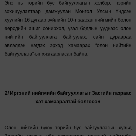
Энэ нь төрийн бус байгууллагын хэлбэр, нэрийн
зохицуулалтаар дамжуулан Монгол Улсын Үндсэн
хуулийн 16 дугаар зүйлийн 10-т заасан нийгмийн болон
өөрсдийн ашиг сонирхол, үзэл бодлын үүднээс олон
нийтийн байгууллага байгуулах, сайн дураараа
эвлэлдэн нэгдэх эрхэд хамаарах “олон нийтийн
байгууллага”-ыг хязгаарласан байна.
2/ Иргэний нийгмийн байгууллагыг Засгийн газраас
хэт хамааралтай болгосон
Олон нийтийн буюу төрийн бус байгууллагын хувьд