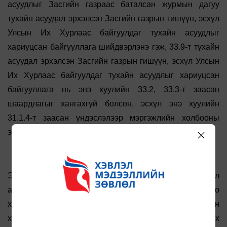
асуудлыг Засгийн газраас баталсан журмын дагуу
тухайн асуудал эрхэлсэн Засгийн газрын гишүүн, эсхүл
Улсын Их Хурлаас байгуулдаг тухайн асуудлыг
хариуцсан байгууллага шийдвэрлэнэ гэж, 33.9-т тухайн
асуудал эрхэлсэн Засгийн газрын гишүүн, эсхүл Улсын
Их Хурлаас байгуулдаг тухайн асуудлыг хариуцсан
байгууллага нь энэ хуулийн 33.2, 33.3-т заасан
шаардлагыг хангахгүй болсон, эсхүл энэ хуулийн
31.1.4-т заасан үндэслэлээр мэргэжлийн холбооны
эрхийг хүчингүй болгоно гэж тус тус заасан.
Энэ нь Засгийн газар, төрийн байгууллагын үйл
ажиллагаанд хяналт тавих, тэдгээрт дуу хоолойгоо
хүргэх иргэний нийгмийн байгууллагуудыг “мэргэжлийн
холбоо” нэрийн дор Засгийн газар, сайд, Улсын Их