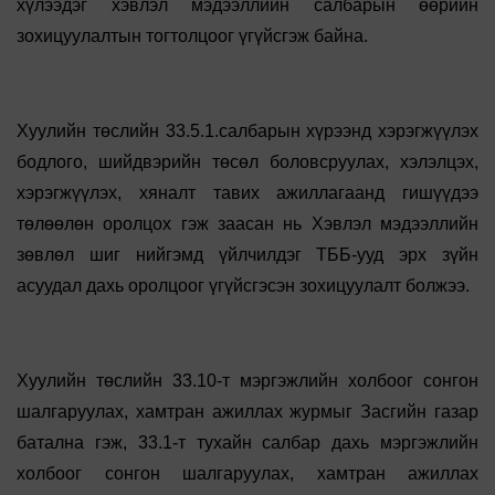
хүлээдэг хэвлэл мэдээллийн салбарын өөрийн
зохицуулалтын тогтолцоог үгүйсгэж байна.
Хуулийн төслийн 33.5.1.салбарын хүрээнд хэрэгжүүлэх
бодлого, шийдвэрийн төсөл боловсруулах, хэлэлцэх,
хэрэгжүүлэх, хяналт тавих ажиллагаанд гишүүдээ
төлөөлөн оролцох гэж заасан нь Хэвлэл мэдээллийн
зөвлөл шиг нийгэмд үйлчилдэг ТББ-ууд эрх зүйн
асуудал дахь оролцоог үгүйсгэсэн зохицуулалт болжээ.
Хуулийн төслийн 33.10-т мэргэжлийн холбоог сонгон
шалгаруулах, хамтран ажиллах журмыг Засгийн газар
батална гэж, 33.1-т тухайн салбар дахь мэргэжлийн
холбоог сонгон шалгаруулах, хамтран ажиллах