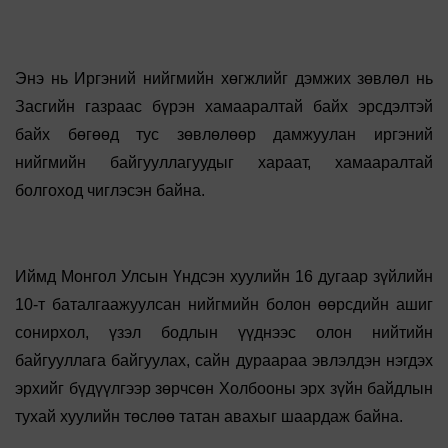
Энэ нь Иргэний нийгмийн хөгжлийг дэмжих зөвлөл нь
Засгийн газраас бүрэн хамааралтай байх эрсдэлтэй
байх бөгөөд тус зөвлөлөөр дамжуулан иргэний
нийгмийн байгууллагуудыг хараат, хамааралтай
болгоход чиглэсэн байна.
Иймд Монгол Улсын Үндсэн хуулийн 16 дугаар зүйлийн
10-т баталгаажуулсан нийгмийн болон өөрсдийн ашиг
сонирхол, үзэл бодлын үүднээс олон нийтийн
байгууллага байгуулах, сайн дураараа эвлэлдэн нэгдэх
эрхийг бүдүүлгээр зөрчсөн Холбооны эрх зүйн байдлын
тухай хуулийн төслөө татан авахыг шаардаж байна.