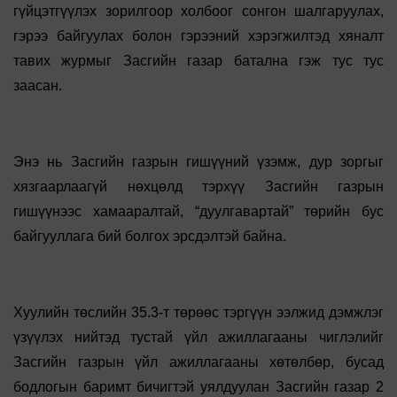
гүйцэтгүүлэх зорилгоор холбоог сонгон шалгаруулах,
гэрээ байгуулах болон гэрээний хэрэгжилтэд хяналт
тавих журмыг Засгийн газар батална гэж тус тус
заасан.
Энэ нь Засгийн газрын гишүүний үзэмж, дур зоргыг
хязгаарлаагүй нөхцөлд тэрхүү Засгийн газрын
гишүүнээс хамааралтай, “дуулгавартай” төрийн бус
байгууллага бий болгох эрсдэлтэй байна.
Хуулийн төслийн 35.3-т төрөөс тэргүүн ээлжид дэмжлэг
үзүүлэх нийтэд тустай үйл ажиллагааны чиглэлийг
Засгийн газрын үйл ажиллагааны хөтөлбөр, бусад
бодлогын баримт бичигтэй уялдуулан Засгийн газар 2