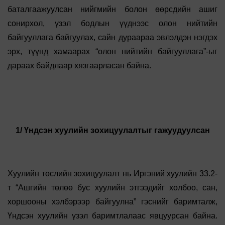
баталгаажуулсан нийгмийн болон өөрсдийн ашиг
сонирхол, үзэл бодлын үүднээс олон нийтийн
байгууллага байгуулах, сайн дураараа эвлэлдэн нэгдэх
эрх, түүнд хамаарах “олон нийтийн байгууллага”-ыг
дараах байдлаар хязгаарласан байна.
1/ Үндсэн хуулийн зохицуулалтыг гажуудуулсан
Хуулийн төслийн зохицуулалт нь Иргэний хуулийн 33.2-
т “Ашгийн төлөө бус хуулийн этгээдийг холбоо, сан,
хоршооны хэлбэрээр байгуулна” гэснийг баримталж,
Үндсэн хуулийн үзэл баримтлалаас явцуурсан байна.