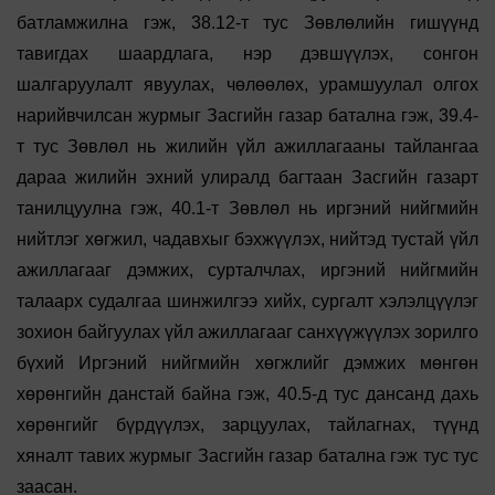
батламжилна гэж, 38.12-т тус Зөвлөлийн гишүүнд
тавигдах шаардлага, нэр дэвшүүлэх, сонгон
шалгаруулалт явуулах, чөлөөлөх, урамшуулал олгох
нарийвчилсан журмыг Засгийн газар батална гэж, 39.4-
т тус Зөвлөл нь жилийн үйл ажиллагааны тайлангаа
дараа жилийн эхний улиралд багтаан Засгийн газарт
танилцуулна гэж, 40.1-т Зөвлөл нь иргэний нийгмийн
нийтлэг хөгжил, чадавхыг бэхжүүлэх, нийтэд тустай үйл
ажиллагааг дэмжих, сурталчлах, иргэний нийгмийн
талаарх судалгаа шинжилгээ хийх, сургалт хэлэлцүүлэг
зохион байгуулах үйл ажиллагааг санхүүжүүлэх зорилго
бүхий Иргэний нийгмийн хөгжлийг дэмжих мөнгөн
хөрөнгийн данстай байна гэж, 40.5-д тус дансанд дахь
хөрөнгийг бүрдүүлэх, зарцуулах, тайлагнах, түүнд
хяналт тавих журмыг Засгийн газар батална гэж тус тус
заасан.