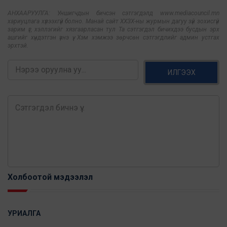
АНХААРУУЛГА: Уншигчдын бичсэн сэтгэгдэлд www.mediacouncil.mn
хариуцлага хүлээхгүй болно. Манай сайт ХХЗХ-ны журмын дагуу зүй зохисгүй
зарим үг, хэллэгийг хязгаарласан тул Та сэтгэгдэл бичихдээ бусдын эрх
ашгийг хүндэтгэн үзнэ үү. Хэм хэмжээ зөрчсөн сэтгэгдлийг админ устгах
эрхтэй.
ИЛГЭЭХ
Холбоотой мэдээлэл
УРИАЛГА