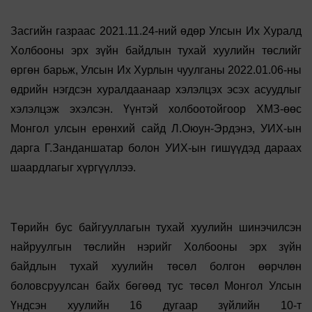
Засгийн газраас 2021.11.24-ний өдөр Улсын Их Хуралд
Холбооны эрх зүйн байдлын тухай хуулийн төслийг
өргөн барьж, Улсын Их Хурлын чуулганы 2022.01.06-ны
өдрийн нэгдсэн хуралдаанаар хэлэлцэх эсэх асуудлыг
хэлэлцэж эхэлсэн. Үүнтэй холбоотойгоор ХМЗ-өөс
Монгол улсын ерөнхий сайд Л.Оюун-Эрдэнэ, УИХ-ын
дарга Г.Занданшатар болон УИХ-ын гишүүдэд дараах
шаардлагыг хүргүүллээ.
Төрийн бус байгууллагын тухай хуулийн шинэчилсэн
найруулгын төслийн нэрийг Холбооны эрх зүйн
байдлын тухай хуулийн төсөл болгон өөрчлөн
боловсруулсан байх бөгөөд тус төсөл Монгол Улсын
Үндсэн хуулийн 16 дугаар зүйлийн 10-т