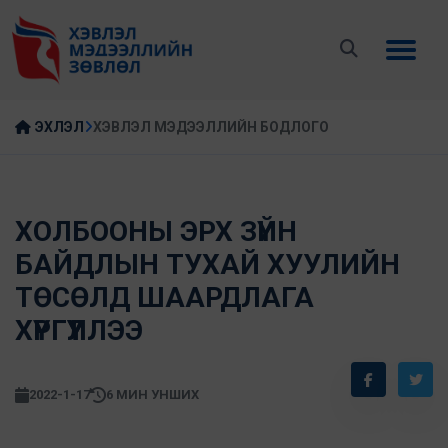
ЭХЛЭЛ
ХЭВЛЭЛ МЭДЭЭЛЛИЙН БОДЛОГО
ХОЛБООНЫ ЭРХ ЗҮЙН
БАЙДЛЫН ТУХАЙ ХУУЛИЙН
ТӨСӨЛД ШААРДЛАГА
ХҮРГҮҮЛЛЭЭ
2022-1-17
6 МИН УНШИХ