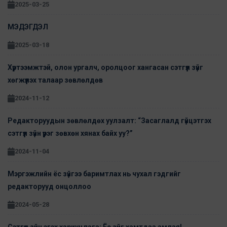
2025-03-25
МЭДЭГДЭЛ
2025-03-18
Хүртээмжтэй, олон ургалч, оролцоог хангасан сэтгүүл зүйг
хөгжүүлэх талаар зөвлөлдөв
2024-11-12
Редакторуудын зөвлөлдөх уулзалт: “Засаглалд гүйцэтгэх
сэтгүүл зүйн үүрэг зөвхөн хянах байх уу?”
2024-11-04
Мэргэжлийн ёс зүйгээ баримтлах нь чухал гэдгийг
редакторууд онцоллоо
2024-05-28