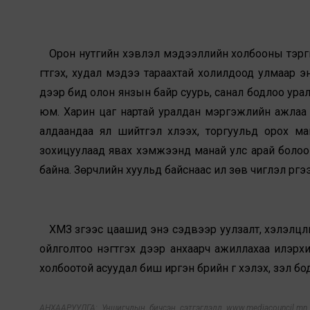
Орон нутгийн хэвлэл мэдээллийн холбооны тэргүүн 
гүтгэх, худал мэдээ тараахтай холилдоод улмаар 
дээр бид олон янзын байр суурь, санал бодлоо уралдуу
юм. Харин цаг нартай уралдан мэргэжлийн ажлаа х
алдаандаа ял шийтгэл хүлээх, торгуульд орох ма
зохицуулаад явах хэмжээнд манай улс арай болоогүй
байна. Зөрчлийн хуульд байснаас илүү зөв чиглэл рүү
ХМЗ зүгээс цаашид энэ сэдвээр уулзалт, хэлэлцүүлг
ойлголтоо нэгтгэх дээр анхаарч ажиллахаа илэрхийл
холбоотой асуудал биш иргэн бүрийн үг хэлэх, үзэл
АНХААРУУЛГА: Уншигчдын бичсэн сэтгэгдэлд www.mediacouncil.mn ха