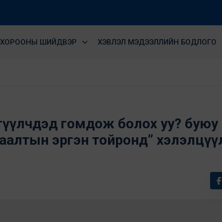
ХОРООНЫ ШИЙДВЭР
ХЭВЛЭЛ МЭДЭЭЛЛИЙН БОДЛОГО
сэтгүүлчдэд гомдож болох уу? буюу
заалтын эргэн тойронд” хэлэлцүү