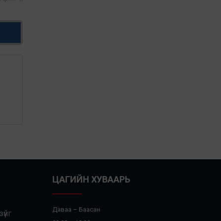
ЦАГИЙН ХУВААРЬ
Даваа – Баасан
үйг