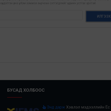
үндэтгэн үзнэ үү. Хэм хэмжээ зөрчсөн сэтгэгдлийг админ устгах эрхтэй.
ИЛГЭЭХ
БУСАД ХОЛБООС
Энд дарж
Хэвлэл мэдээллийн Ёс з