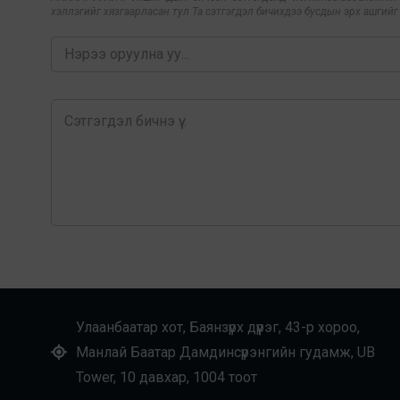
хэллэгийг хязгаарласан тул Та сэтгэгдэл бичихдээ бусдын эрх ашгийг х
Улаанбаатар хот, Баянзүрх дүүрэг, 43-р хороо,
Манлай Баатар Дамдинсүрэнгийн гудамж, UB
Tower, 10 давхар, 1004 тоот