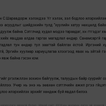
С.Шаравдорж хэлэхдээ: Үг хэлэх, үзэл бодлоо илэрхийлэх 
энэ асуудлыг шийдэхийн тулд “хуулийн хатуу нөхцөлд байх
лж байна. Сэтгүүлчид худал мэдээ тараадаг, хүн гүтгэдэг хүм
ийх явцдаа алдаа гаргах магадлал өндөр. Санамсаргүй га
гадлал тун өндөр тул заагтай байлгах ёстой. Иргэний х
, Эрүүгийн хуулиар хариуцлагаа хүлээгээд явах нь зүйтэй гэ
гээ явж байна гэсэн юм.
ийг үргэлжлүүлэн зохион байгуулж, талуудын байр суурийг с
лээ. Учир нь энэ нь зөвхөн сэтгүүлчийн ажил үүргээ гүйцэт
 бодлоо илэрхийлэх эрхийг хөндөж буй явдал билээ.
риуцлага хүлээхгүй болно. Манай сайт ХХЗХ-ны журмын дагуу зүй зохисгүй з