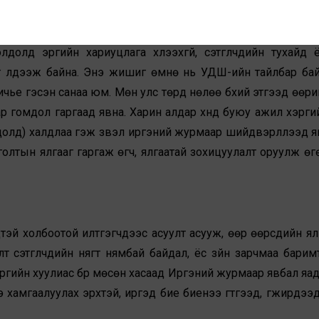
 бас агуулсан. Өөрөөр хэлбэл нэг талаас объектив, нөгөө 
нжийг аль алийг нь агуулж чадаж байгаа юм. Ингэснээр са
лд эрүүгийн хариуцлага хүлээхгүй, сэтгүүлчдийн тухайд ё
 үлдээж байна. Энэ жишиг өмнө нь УДШ-ийн тайлбар ба
ичье гэсэн санаа юм. Мөн улс төрд нөлөө бүхий этгээд өөри
ар гомдол гаргаад явна. Харин алдар хүнд буюу ажил хэрги
олдолд) халдлаа гэж үзвэл иргэний журмаар шийдвэрлүүлээд я
йлголтын ялгааг гаргаж өгч, ялгаатай зохицуулалт оруулж өг
тэй холбоотой илтгэгчдээс асуулт асууж, өөр өөрсдийн ял
т сэтгүүлчдийн нягт нямбай байдал, ёс зүйн зарчмаа барим
Эрүүгийн хуулиас бүр мөсөн хасаад Иргэний журмаар явбал яа
ээ хамгаалуулах эрхтэй, иргэд бие биенээ гүтгээд, гүжирдээ
.