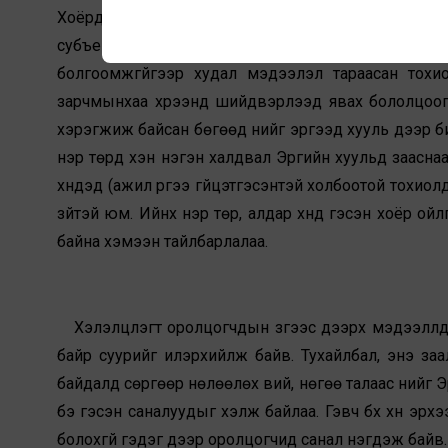
Хоёрдугаарт зориуд санаатай тараах гэдэг үйлдлийг
субъектив байх ёстой гэсэн гэмт хэргийн хоёр ши
болгоомжгүйгээр худал мэдээлэл тараасан тохиолдо
зарчмынхаа хүрээнд шийдвэрлээд явах бололцоог
хэрэгжиж байсан бөгөөд үүнийг эргээд хууль дээр б
нэр төрд хэн нэгэн халдвал Эрүүгийн хуульд заасна
хүндэд (ажил үүргээ гүйцэтгэсэнтэй холбоотой тохи
зүйтэй юм. Ийнхүү нэр төр, алдар хүнд гэсэн хоёр о
байна хэмээн тайлбарлалаа.
Хэлэлцүүлэгт оролцогчдын зүгээс дээрх мэдээллүүд
байр суурийг илэрхийлж байв. Тухайлбал, энэ заал
байдалд сөргөөр нөлөөлөх вий, нөгөө талаас үүнийг 
бэ гэсэн саналуудыг хэлж байлаа. Гэвч бүх хүн эрх
болохгүй гэдэг дээр оролцогчид санал нэгдэж байв