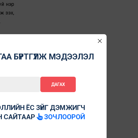
уй нэр
 үзэх,
м.
дүгээр
АА БҮРТГҮҮЛЖ МЭДЭЭЛЭЛ
 сольж
 хууль
ДАГАХ
үүгийн
ЛЛИЙН ЁС ЗҮЙГ ДЭМЖИГЧ
 санал
Н САЙТААР
ЗОЧЛООРОЙ
айдлыг
жирдэх
айгаа.