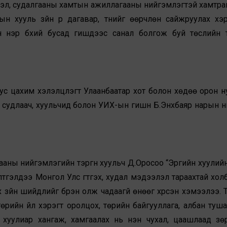
эл, судалгааны хамтын ажиллагааны нийгэмлэгтэй хамтра
н хууль зүйн үр дагавар, түүнийг өөрчлөн сайжруулах хэ
нэр бүхий бусад гишүүдээс санал болгож буй төслийн 
 цахим хэлэлцүүлэгт Улаанбаатар хот болон хөдөө орон н
 судлаач, хуульчид болон УИХ-ын гишүүн Б.Энхбаяр нарын н
ы нийгэмлэгийн тэргүүн хуульч Д.Оросоо “Эрүүгийн хуулийн
тгэлдээ Монгол Улс гүтгэх, худал мэдээлэл тараахтай хол
зүйн шийдлийг бүрэн олж чадаагүй өнөөг хүрсэн хэмээлээ. Тү
 төрийн үйл хэрэгт оролцох, төрийн байгууллага, албан туш
г хуулиар хангаж, хамгаалах нь нэн чухал, цаашлаад зө