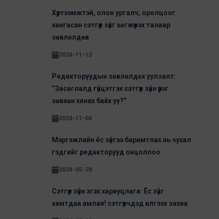
Хүртээмжтэй, олон ургалч, оролцоог
хангасан сэтгүүл зүйг хөгжүүлэх талаар
зөвлөлдөв
2024-11-12
Редакторуудын зөвлөлдөх уулзалт:
“Засаглалд гүйцэтгэх сэтгүүл зүйн үүрэг
зөвхөн хянах байх уу?”
2024-11-04
Мэргэжлийн ёс зүйгээ баримтлах нь чухал
гэдгийг редакторууд онцоллоо
2024-05-28
Сэтгүүл зүйн эгэх хариуцлага: Ёс зүйг
хамтдаа амлая! сэтгүүлчдэд илгээх захиа