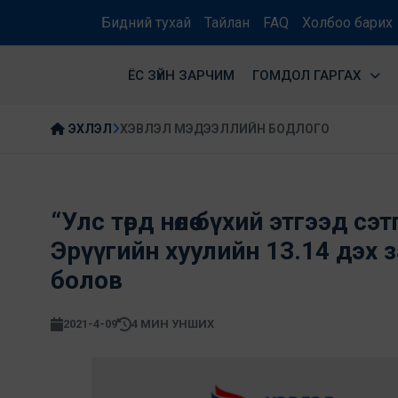
Бидний тухай
Тайлан
FAQ
Холбоо барих
ЁС ЗҮЙН ЗАРЧИМ
ГОМДОЛ ГАРГАХ
ЭХЛЭЛ
ХЭВЛЭЛ МЭДЭЭЛЛИЙН БОДЛОГО
“Улс төрд нөлөө бүхий этгээд 
Эрүүгийн хуулийн 13.14 дэх 
болов
2021-4-09
4 МИН УНШИХ