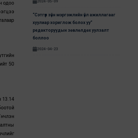
2024-05-09
н одоо
рэгцээ
“Сэтгүүл зүйн мэргэжлийн үйл ажиллагааг
талаар
хуулиар хориглож болох уу”
редакторуудын зөвлөлдөх уулзалт
боллоо
2024-04-23
утгийн
ийт 50
 13.14
боотой
үнчлэн
аалтны
рчлийг