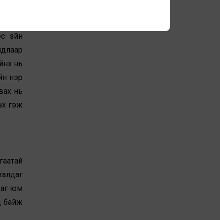
талаас
намсар
с зүйн
йдлаар
йнх нь
йн нэр
вах нь
өх гэж
гаатай
талдаг
даг юм
д байж