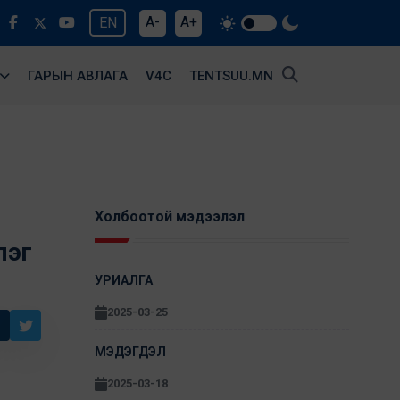
A-
A+
EN
ГАРЫН АВЛАГА
V4С
TENTSUU.MN
Холбоотой мэдээлэл
лэг
УРИАЛГА
2025-03-25
МЭДЭГДЭЛ
2025-03-18