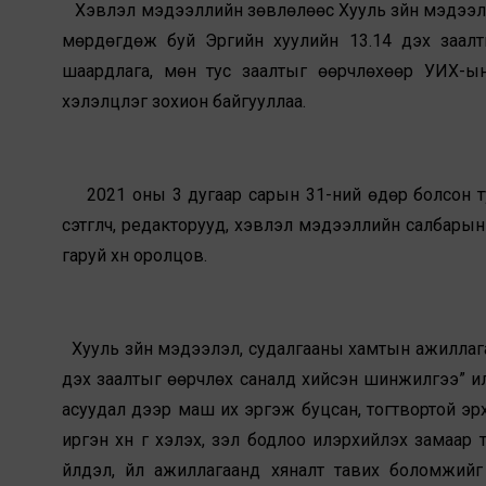
Хэвлэл мэдээллийн зөвлөлөөс Хууль зүйн мэдээл
мөрдөгдөж буй Эрүүгийн хуулийн 13.14 дэх заалты
шаардлага, мөн тус заалтыг өөрчлөхөөр УИХ-ын 
хэлэлцүүлэг зохион байгууллаа.
2021 оны 3 дугаар сарын 31-ний өдөр болсон тус
сэтгүүлч, редакторууд, хэвлэл мэдээллийн салбарын
гаруй хүн оролцов.
Хууль зүйн мэдээлэл, судалгааны хамтын ажиллагаан
дэх заалтыг өөрчлөх саналд хийсэн шинжилгээ” ил
асуудал дээр маш их эргэж буцсан, тогтвортой эрх 
иргэн хүн үг хэлэх, үзэл бодлоо илэрхийлэх замаар
үйлдэл, үйл ажиллагаанд хяналт тавих боломжий