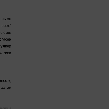
нь хүн
 эсэх”
үүс биш
ргасан
уулиар
ж үзэж
онсож,
гэхтэй
арим үг,