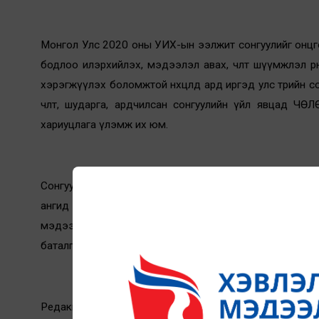
Монгол Улс 2020 оны УИХ-ын ээлжит сонгуулийг онцгой
бодлоо илэрхийлэх, мэдээлэл авах, чөлөөт шүүмжлэл 
хэрэгжүүлэх боломжтой нөхцөлд ард иргэд улс төрийн с
чөлөөт, шударга, ардчилсан сонгуулийн үйл явц
хариуцлага үлэмж их юм.
Сонгуулийн үед хамгийн түгээмэл ажиглагддаг худал
ангид байж, ийм зүйлийг нийтлэх, түгээхээс татгалза
мэдээллийг түгээхдээ туйлын хянуур байж, сана
баталгаажуулсны дараа хэвлэл мэдээллийн хэрэгслээр
Редакцын бэлтгэсэн мэргэжлийн контентийн агуул