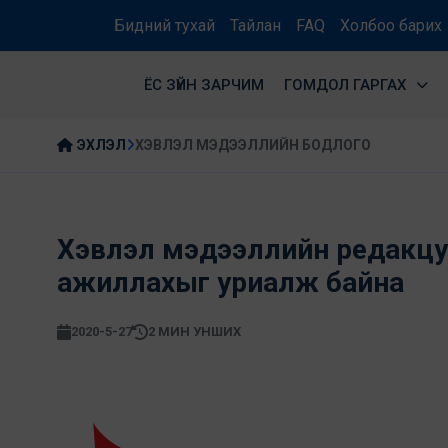
Бидний тухай
Тайлан
FAQ
Холбоо барих
ЁС ЗҮЙН ЗАРЧИМ
ГОМДОЛ ГАРГАХ
ЭХЛЭЛ
ХЭВЛЭЛ МЭДЭЭЛЛИЙН БОДЛОГО
Хэвлэл мэдээллийн редакцууд
ажиллахыг уриалж байна
2020-5-27
2 МИН УНШИХ