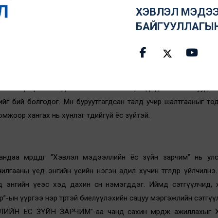
х нь сэтгүүл зүйн зарчим. Энэ нь нэг талаар иргэдийн мэдэх
ХЭВЛЭЛ МЭДЭЭ
байдлын хэмжүүр болно.
БАЙГУУЛЛАГЫ
алаар мэдээлэл авах нь иргэний мэдэх эрх юм. Энэхүү мэдэх 
нгуулийн үеэр тэнцвэртэй мэдээллээр иргэдийг хангах үүр
ан тэнцвэртэй мэдээллийг олгох нь иргэдэд аливаа асуудлы
йг бий болгодог. Мөн буруутгагдсан талд учир шалтгааныг тод
ломжоор хангах нь хүнлэг төдийгүй ёс зүйтэй.
аандаа мөрддөг “Хэвлэл мэдээллийн ёс зүйн зарчим” нь ул
илгааны үед энгийн үеийн нэгэн адил хүчин төгөлдөр үйлчилнэ
анд энгийн үеэс хэд дахин өсөн нэмэгддэг. Иймд сэтгүүлчид,
”-ын үүргээ нэр төртэй биелүүлэхийн сацуу мэргэжлийн сэтгү
ИЙН ЁС ЗҮЙН ЗАРЧИМ”-аа чанд сахин мөрдөж ажиллахыг 