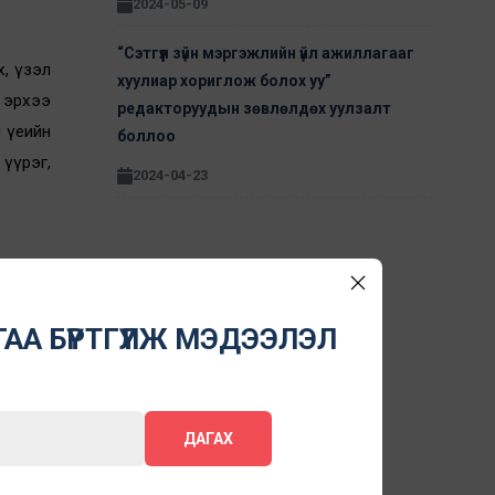
2024-05-09
“Сэтгүүл зүйн мэргэжлийн үйл ажиллагааг
х, үзэл
хуулиар хориглож болох уу”
 эрхээ
редакторуудын зөвлөлдөх уулзалт
н үеийн
боллоо
үүрэг,
2024-04-23
акцууд
 мэдээ,
АА БҮРТГҮҮЛЖ МЭДЭЭЛЭЛ
алжаар
ДАГАХ
дорхой