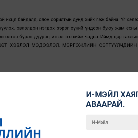
 нөхцөл байдалд, олон сорилтын дунд хийх гэж байна. Үг хэлэ
өрнүүлэх, эвлэлдэн нэгдэх зэрэг хүний үндсэн буюу жам ёсны
онголтоо бүрэн дүүрэн, итгэл төгс хийж чадна. Иймд цар тахлы
ад ЧӨЛӨӨТ ХЭВЛЭЛ МЭДЭЭЛЭЛ, МЭРГЭЖЛИЙН СЭТГҮҮЛЧДИЙН 
 мэдээлэл, гүтгэлэг, доромжлолоос мэргэжлийн сэтгүүлч, ред
х ёстой. Үүний тулд сэтгүүлч, сурвалжлагч та бүхнийг аливаа
И-МЭЙЛ ХАЯГ
мсаргүй алдаа гаргахаас сэргийлэн, олон талын эх сурв
АВААРАЙ.
ээ түгээхийг онцлон анхааруулж байна.
гаас үзэл суртал шингэсэн
болон төлбөртэй мэдээллийг
то