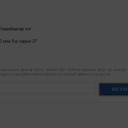
Улаанбаатар хот
0 оны 5-р сарын 27
риуцлага хүлээхгүй болно. Манай сайт ХХЗХ-ны журмын дагуу зүй зохисгүй з
үндэтгэн үзнэ үү. Хэм хэмжээ зөрчсөн сэтгэгдлийг админ устгах эрхтэй.
ИЛГЭЭХ