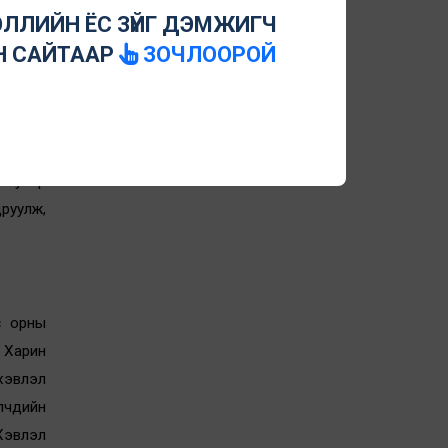
 эрхийг
ЛЛИЙН ЁС ЗҮЙГ ДЭМЖИГЧ
Н САЙТААР
ЗОЧЛООРОЙ
эрхийг
эгтэй.
н учир
руулж,
с орны
. Харин
 хэвлэл
үлчдийн
Хэвлэл