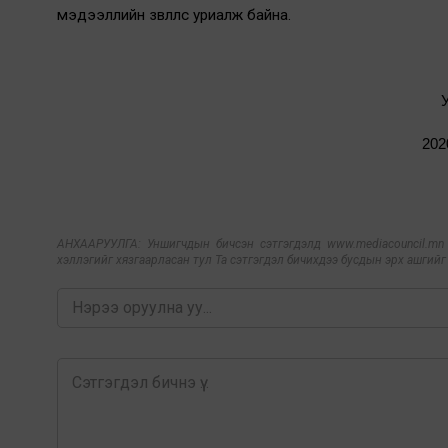
мэдээллийн зөвлөлөөс уриалж байна.
202
АНХААРУУЛГА: Уншигчдын бичсэн сэтгэгдэлд www.mediacouncil.mn ха
хэллэгийг хязгаарласан тул Та сэтгэгдэл бичихдээ бусдын эрх ашгийг х