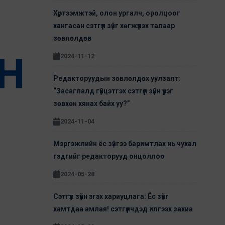
Хүртээмжтэй, олон ургалч, оролцоог
хангасан сэтгүүл зүйг хөгжүүлэх талаар
зөвлөлдөв
2024-11-12
Редакторуудын зөвлөлдөх уулзалт:
“Засаглалд гүйцэтгэх сэтгүүл зүйн үүрэг
зөвхөн хянах байх уу?”
2024-11-04
Мэргэжлийн ёс зүйгээ баримтлах нь чухал
гэдгийг редакторууд онцоллоо
2024-05-28
Сэтгүүл зүйн эгэх хариуцлага: Ёс зүйг
хамтдаа амлая! сэтгүүлчдэд илгээх захиа