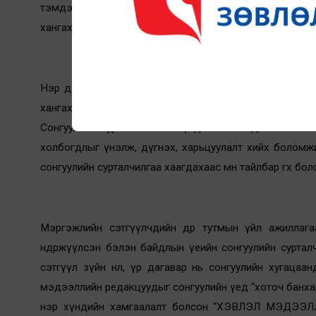
тэмдэглэн зааглаж, хэрэглэгчийг төөрөгдүүлэхгүй бай
хангах, нөгөөтэйгүүр тухайн редакцын ил тод нээлттэй 
Нэр дэвшигчид болон намуудын мөрийн хөтөлбөрийн т
хангахын тулд хэвлэл мэдээллийн байгууллагууд со
Сонгуулийн сурталчилгааны үед тэгш байдлыг хангас
холбогдлыг үнэлж, дүгнэх, харьцуулалт хийх боломжи
сонгуулийн сурталчилгаа хаагдахаас өмнө тайлбар өгөх бо
Мэргэжлийн сэтгүүлчдийн өдөр тутмын үйл ажиллаг
өндөржүүлсэн бэлэн байдлын үеийн сонгуулийн сурталч
сэтгүүл зүйн нөлөө, үр дагавар нь сонгуулийн хугаца
мэдээллийн редакцуудыг сонгуулийн үед “хоточ банхар
нэр хүндийн хамгаалалт болсон “ХЭВЛЭЛ МЭДЭЭЛЛ