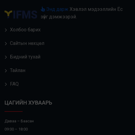
Энд дарж
Хэвлэл мэдээллийн Ёс
зүйг дэмжээрэй.
Холбоо барих
Сайтын нөхцөл
Бидний тухай
Тайлан
FAQ
ЦАГИЙН ХУВААРЬ
Даваа – Баасан
09:00 – 18:00