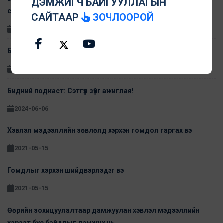
ДЭМЖИГЧ БАЙГУУЛЛАГЫН
сурвалжлах нь"
САЙТААР
ЗОЧЛООРОЙ
2024-06-06
Бидний подкаст: Хэвлэл мэдээллийн Ёс зүйг дэмжих нь
2024-06-06
Бидний подкаст: Сэтгүүл зүйг ажиглая!
2024-06-06
Хэвлэл мэдээллийн зөвлөлд хэрхэн гомдол гаргах вэ
2021-05-15
Гомдлыг хэрхэн шийдвэрлэдэг вэ
2021-05-15
Өөрийн зохицуулалтаар дамжуулан хэвлэл мэдээллийн
хараат бус байдлыг дэмжих нь