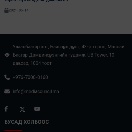
2021-05-14
Улаанбаатар хот, Баянзүрх дүүрэг, 43-р хороо, Манлай
Баатар Дамдинсүрэнгийн гудамж, UB Tower, 10
давхар, 1004 тоот
+976-7000-0160
info@mediacouncil.mn
БУСАД ХОЛБООС