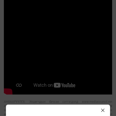
АНХААРУУЛГА: Уншигчдын бичсэн сэтгэгдэлд www.mediacouncil.mn
хариуцлага хүлээхгүй болно. Манай сайт ХХЗХ-ны журмын дагуу зүй зохисгүй
зарим үг, хэллэгийг хязгаарласан тул Та сэтгэгдэл бичихдээ бусдын эрх
ашгийг хүндэтгэн үзнэ үү. Хэм хэмжээ зөрчсөн сэтгэгдлийг админ устгах