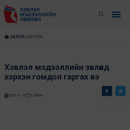
ЭХЛЭЛ
БИЧЛЭГ
Хэвлэл мэдээллийн зөвлөлд
хэрхэн гомдол гаргах вэ
2021-5-15
1 МИН