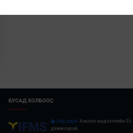
БУСАД ХОЛБООС
Энд дарж
Хэвлэл мэдээллийн Ёс з
дэмжээрэй.