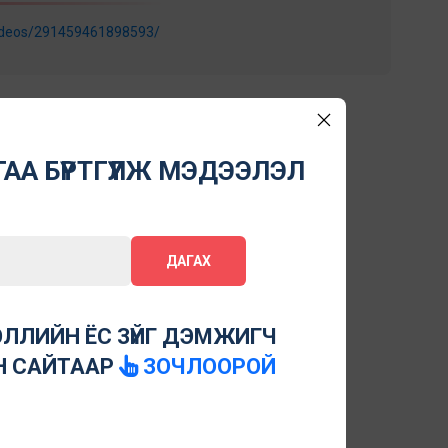
ideos/291459461898593/
АА БҮРТГҮҮЛЖ МЭДЭЭЛЭЛ
ДАГАХ
ЛЛИЙН ЁС ЗҮЙГ ДЭМЖИГЧ
Н САЙТААР
ЗОЧЛООРОЙ