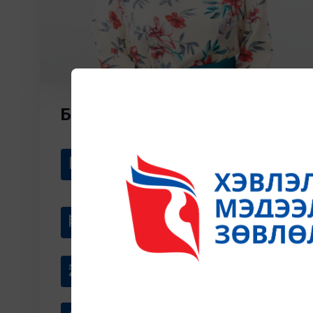
Б ЗОЛЗАЯА
Байгууллага
Өөрчлөлтийн төлөөх эмэгтэйчүүд
ТББ
Албан тушаал
Тэргүүн
Мэргэжил
Судлаач