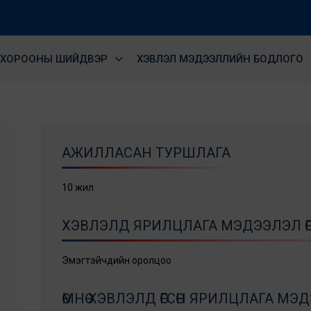
ХОРООНЫ ШИЙДВЭР
ХЭВЛЭЛ МЭДЭЭЛЛИЙН БОДЛОГО
АЖИЛЛАСАН ТУРШЛАГА
10 жил
ХЭВЛЭЛД ЯРИЛЦЛАГА МЭДЭЭЛЭЛ ӨГ
Эмэгтэйчүүдийн оролцоо
ӨМНӨ ХЭВЛЭЛД ӨГСӨН ЯРИЛЦЛАГА М