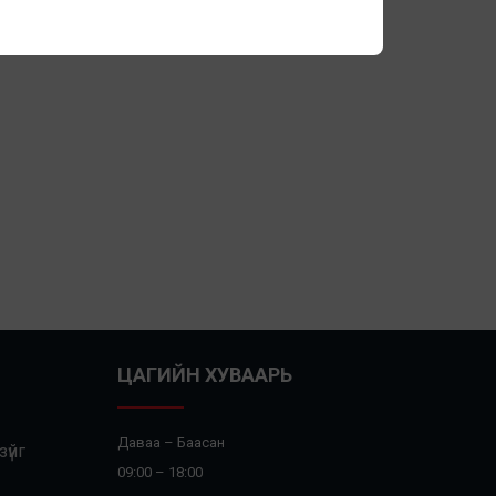
ЦАГИЙН ХУВААРЬ
Даваа – Баасан
үйг
09:00 – 18:00