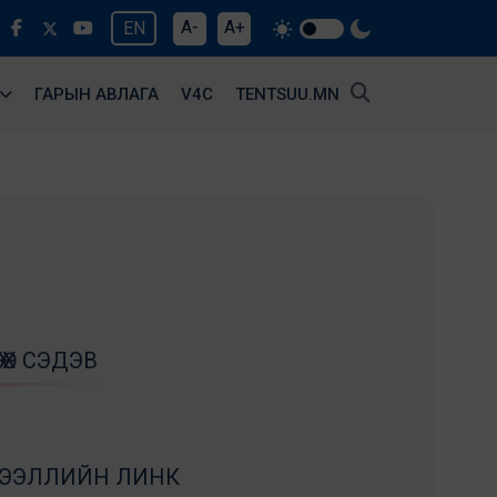
A-
A+
EN
ГАРЫН АВЛАГА
V4С
TENTSUU.MN
ӨХ СЭДЭВ
ЭДЭЭЛЛИЙН ЛИНК