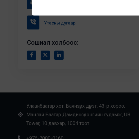
Цахим шуудан
Утасны дугаар
Сошиал холбоос:
Улаанбаатар хот, Баянзүрх дүүрэг, 43-р хороо,
Манлай Баатар Дамдинсүрэнгийн гудамж, UB
Tower, 10 давхар, 1004 тоот
+976-7000-0160