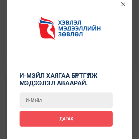
Oyundari.ts@gail.com
Утасны дугаар
99100338
Сошиал холбоос:
И-МЭЙЛ ХАЯГАА БҮРТГҮҮЛЖ
МЭДЭЭЛЭЛ АВААРАЙ.
АЖИЛЛАСАН ТУРШЛАГА
15 жил
ДАГАХ
ХЭВЛЭЛД ЯРИЛЦЛАГА МЭДЭЭЛЭЛ ӨГӨХ СЭДЭВ
Улс төрийн шийдвэр гаргалт