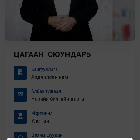
ЦАГААН ОЮУНДАРЬ
Байгууллага
Ардчилсан нам
Албан тушаал
Нарийн бичгийн дарга
Мэргэжил
Улс төрч
Цахим шуудан