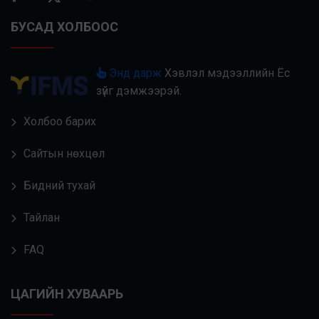
БУСАД ХОЛБООС
Энд дарж
Хэвлэл мэдээллийн Ёс
зүйг дэмжээрэй.
Холбоо барих
Сайтын нөхцөл
Бидний тухай
Тайлан
FAQ
ЦАГИЙН ХУВААРЬ