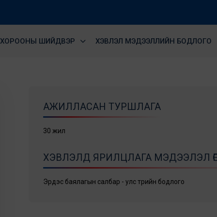
ХОРООНЫ ШИЙДВЭР
ХЭВЛЭЛ МЭДЭЭЛЛИЙН БОДЛОГО
АЖИЛЛАСАН ТУРШЛАГА
30 жил
ХЭВЛЭЛД ЯРИЛЦЛАГА МЭДЭЭЛЭЛ ӨГ
Эрдэс баялагын салбар - улс төрийн бодлого