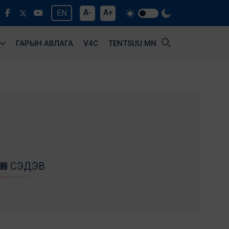
A-
A+
EN
ГАРЫН АВЛАГА
V4С
TENTSUU.MN
ӨХ СЭДЭВ