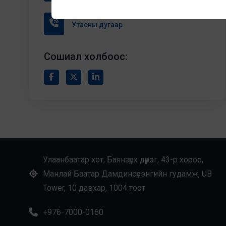
Утасны дугаар
Сошиал холбоос:
Улаанбаатар хот, Баянзүрх дүүрэг, 43-р хороо,
Манлай Баатар Дамдинсүрэнгийн гудамж, UB
Tower, 10 давхар, 1004 тоот
+976-7000-0160