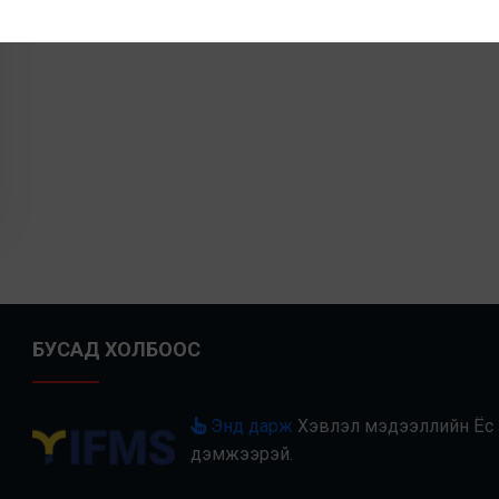
БУСАД ХОЛБООС
Энд дарж
Хэвлэл мэдээллийн Ёс з
дэмжээрэй.