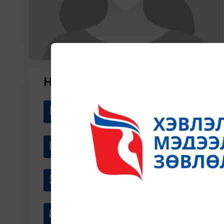
Н БАЯРСАЙХАН
Байгууллага
Хил хязгааргүй алхам ТББ
Албан тушаал
Тэргүүн
Мэргэжил
Цахим шуудан
Swb_bayar@yahoo.com