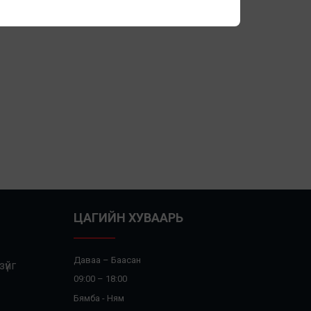
ЦАГИЙН ХУВААРЬ
Даваа – Баасан
үйг
09:00 – 18:00
Бямба - Ням