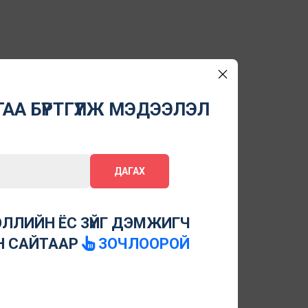
АА БҮРТГҮҮЛЖ МЭДЭЭЛЭЛ
ДАГАХ
ЛЛИЙН ЁС ЗҮЙГ ДЭМЖИГЧ
Н САЙТААР
ЗОЧЛООРОЙ