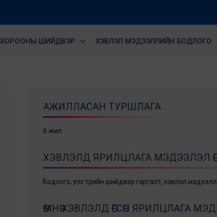
ХОРООНЫ ШИЙДВЭР
ХЭВЛЭЛ МЭДЭЭЛЛИЙН БОДЛОГО
АЖИЛЛАСАН ТУРШЛАГА
6 жил
ХЭВЛЭЛД ЯРИЛЦЛАГА МЭДЭЭЛЭЛ ӨГ
Бодлого, улс төрийн шийдвэр гаргалт, хэвлэл мэдээл
ӨМНӨ ХЭВЛЭЛД ӨГСӨН ЯРИЛЦЛАГА М