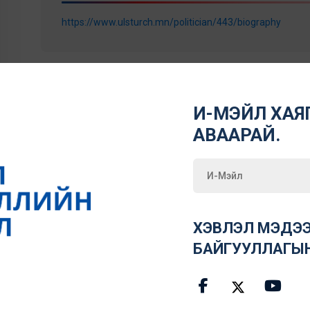
https://www.ulsturch.mn/politician/443/biography
И-МЭЙЛ ХАЯГ
АВААРАЙ.
ХЭВЛЭЛ МЭДЭЭ
БАЙГУУЛЛАГЫ