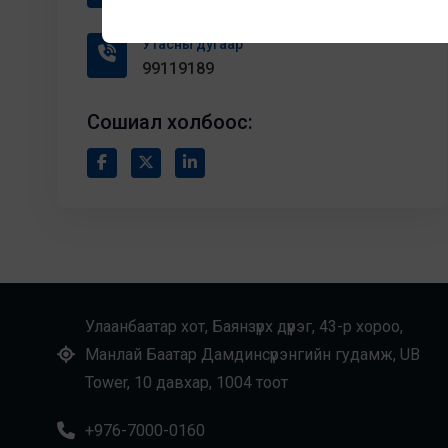
Утасны дугаар
99119189
Сошиал холбоос:
Улаанбаатар хот, Баянзүрх дүүрэг, 43-р хороо,
Манлай Баатар Дамдинсүрэнгийн гудамж, UB
Tower, 10 давхар, 1004 тоот
+976-7000-0160