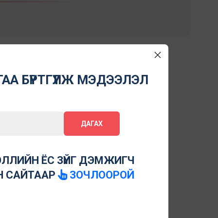
АА БҮРТГҮҮЛЖ МЭДЭЭЛЭЛ
ДАГАХ
ЛЛИЙН ЁС ЗҮЙГ ДЭМЖИГЧ
Н САЙТААР
ЗОЧЛООРОЙ