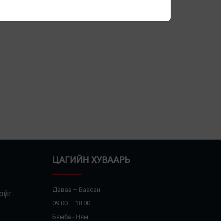
ЦАГИЙН ХУВААРЬ
Даваа – Баасан
үйг
09:00 – 18:00
Бямба - Ням