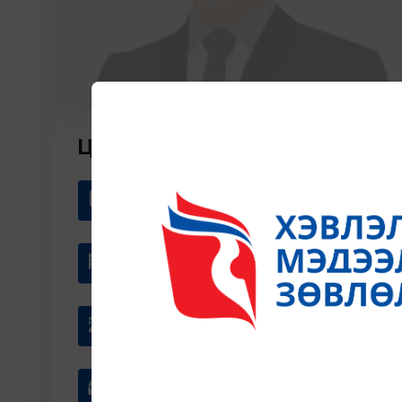
ЦЭДЭН ГАРАМЖАВ
Байгууллага
УИХ-ын гишүүн асан
Албан тушаал
улс төрч
Мэргэжил
Ашигт малтмалын гэрээ, эрх зүй
Цахим шуудан
Garamjaw@accencent.parliamen.mn