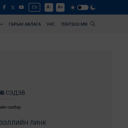
A-
A+
EN
ГАРЫН АВЛАГА
V4С
TENTSUU.MN
ӨХ СЭДЭВ
лийн салбар
ЭДЭЭЛЛИЙН ЛИНК