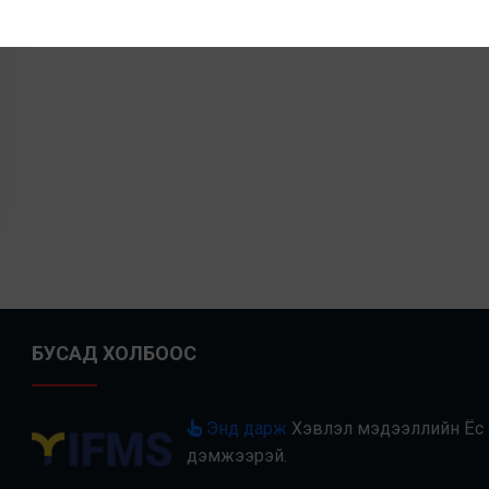
БУСАД ХОЛБООС
Энд дарж
Хэвлэл мэдээллийн Ёс з
дэмжээрэй.